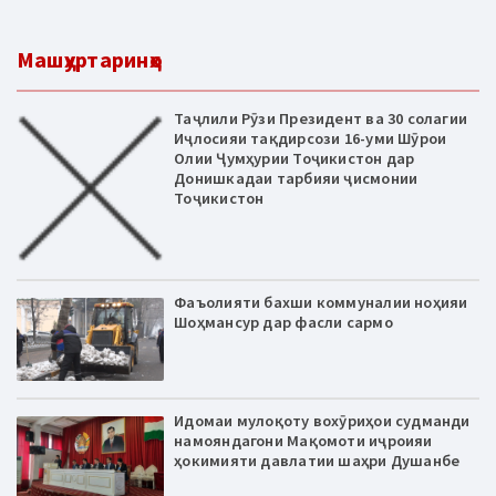
Машҳуртаринҳо
Таҷлили Рӯзи Президент ва 30 солагии
Иҷлосияи тақдирсози 16-уми Шӯрои
Олии Ҷумҳурии Тоҷикистон дар
Донишкадаи тарбияи ҷисмонии
Тоҷикистон
Фаъолияти бахши коммуналии ноҳияи
Шоҳмансур дар фасли сармо
Идомаи мулоқоту вохӯриҳои судманди
намояндагони Мақомоти иҷроияи
ҳокимияти давлатии шаҳри Душанбе