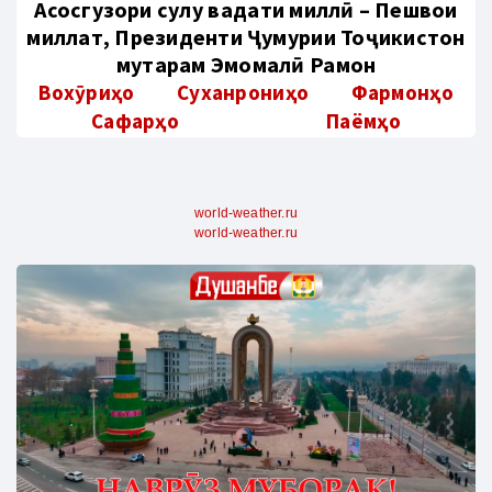
Aсосгузори сулҳу ваҳдати миллӣ – Пешвои
миллат, Президенти Ҷумҳурии Тоҷикистон
муҳтарам Эмомалӣ Раҳмон
Вохӯриҳо
Суханрониҳо
Фармонҳо
Сафарҳо
Паёмҳо
world-weather.ru
world-weather.ru