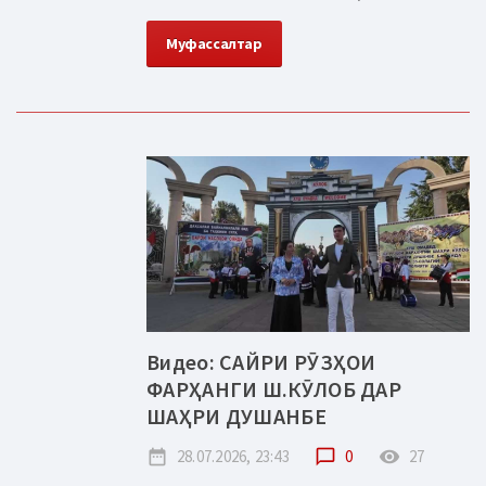
Муфассалтар
Видео: САЙРИ РӮЗҲОИ
ФАРҲАНГИ Ш.КӮЛОБ ДАР
ШАҲРИ ДУШАНБЕ
date_range
28.07.2026, 23:43
chat_bubble_outline
0
remove_red_eye
27