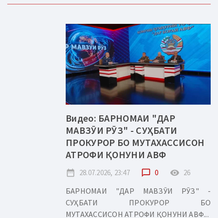
Видео: БАРНОМАИ "ДАР
МАВЗӮИ РӮЗ" - СУҲБАТИ
ПРОКУРОР БО МУТАХАССИСОН
АТРОФИ ҚОНУНИ АВФ
date_range
28.07.2026, 23:47
chat_bubble_outline
0
remove_red_eye
26
БАРНОМАИ "ДАР МАВЗӮИ РӮЗ" -
СУҲБАТИ ПРОКУРОР БО
МУТАХАССИСОН АТРОФИ ҚОНУНИ АВФ...