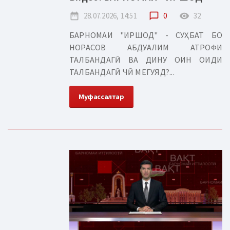
date_range
28.07.2026, 14:51
chat_bubble_outline
0
remove_red_eye
32
БАРНОМАИ "ИРШОД" - СУҲБАТ БО
НОРАСОВ АБДУАЛИМ АТРОФИ
ТАЛБАНДАГӢ ВА ДИНУ ОИН ОИДИ
ТАЛБАНДАГӢ ЧӢ МЕГУЯД?...
Муфассалтар