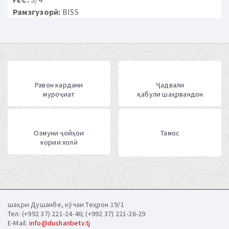
Рамзгузорӣ:
BISS
Равон кардани
Ҷадвали
муроҷиат
қабули шаҳрвандон
Озмуни ҷойҳои
Тамос
кории холӣ
шаҳри Душанбе, кӯчаи Теҳрон 19/1
Тел: (+992 37) 221-24-46; (+992 37) 221-26-29
E-Mail:
info@dushanbetv.tj