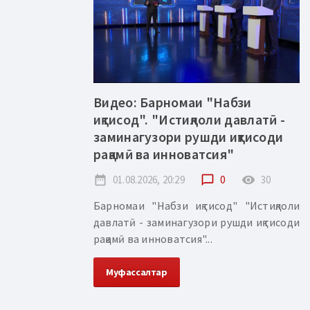
Видео: Барномаи "Набзи
иқтисод". "Истиқлоли давлатӣ -
заминагузори рушди иқтисоди
рақамӣ ва инноватсия"
date_range
01.08.2026, 20:29
chat_bubble_outline
0
remove_red_eye
30
Барномаи "Набзи иқтисод" "Истиқлоли
давлатӣ - заминагузори рушди иқтисоди
рақамӣ ва инноватсия"...
Муфассалтар