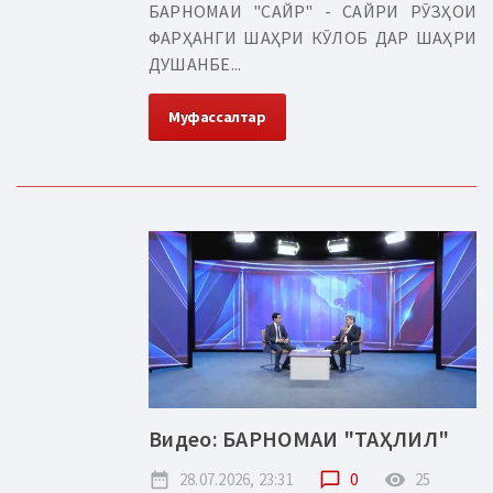
БАРНОМАИ "САЙР" - САЙРИ РӮЗҲОИ
ФАРҲАНГИ ШАҲРИ КӮЛОБ ДАР ШАҲРИ
ДУШАНБЕ...
Муфассалтар
Видео: БАРНОМАИ "ТАҲЛИЛ"
date_range
28.07.2026, 23:31
chat_bubble_outline
0
remove_red_eye
25