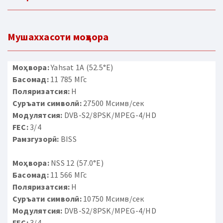
Мушаххасоти моҳвора
Моҳвора:
Yahsat 1A (52.5°E)
Басомад:
11 785 МГс
Поляризатсия:
H
Суръати символӣ:
27500 Мсимв/сек
Модулятсия:
DVB-S2/8PSK/MPEG-4/HD
FEC:
3/4
Рамзгузорӣ:
BISS
Моҳвора:
NSS 12 (57.0°E)
Басомад:
11 566 МГс
Поляризатсия:
H
Суръати символӣ:
10750 Мсимв/сек
Модулятсия:
DVB-S2/8PSK/MPEG-4/HD
FEC:
3/4