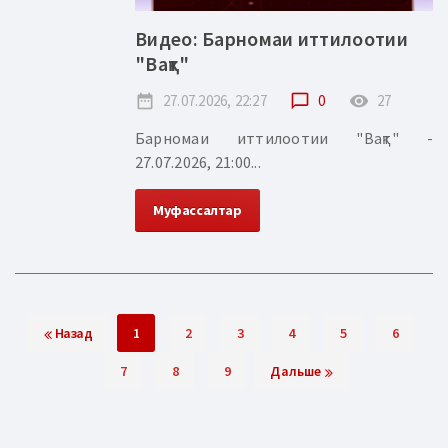
Видео: Барномаи иттилоотии
"Вақт"
date_range
27.07.2026, 22:27
chat_bubble_outline
0
remove_red_eye
27
Барномаи иттилоотии "Вақт" -
27.07.2026, 21:00...
Муфассалтар
Назад
1
2
3
4
5
6
7
8
9
Дальше