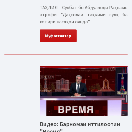
ТАҲЛИЛ - Суҳбат бо Абдуллоҳи Раҳнамо
атрофи "Даҳсолаи таҳкими сулҳ ба
хотири наслҳои оянда"...
Муфассалтар
Видео: Барномаи иттилоотии
"Время"