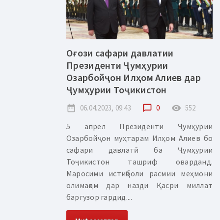
Оғози сафари давлатии
Президенти Ҷумҳурии
Озарбойҷон Илҳом Алиев дар
Ҷумҳурии Тоҷикистон
date_range
06.04.2023, 09:43
chat_bubble_outline
0
remove_red_eye
552
5 апрел Президенти Ҷумҳурии
Озарбойҷон муҳтарам Илҳом Алиев бо
сафари давлатӣ ба Ҷумҳурии
Тоҷикистон ташриф оварданд.
Маросими истиқболи расмии меҳмони
олимақом дар назди Қасри миллат
баргузор гардид....