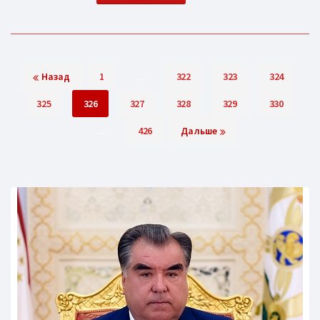
Назад
1
...
322
323
324
325
326
327
328
329
330
...
426
Дальше