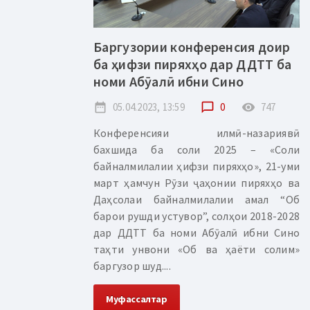
Баргузории конференсия доир
ба ҳифзи пиряхҳо дар ДДТТ ба
номи Абӯалӣ ибни Сино
date_range
05.04.2023, 13:59
chat_bubble_outline
0
remove_red_eye
747
Конференсияи илмӣ-назариявӣ
бахшида ба соли 2025 – «Соли
байналмилалии ҳифзи пиряхҳо», 21-уми
март ҳамчун Рӯзи ҷаҳонии пиряхҳо ва
Даҳсолаи байналмилалии амал “Об
барои рушди устувор”, солҳои 2018-2028
дар ДДТТ ба номи Абӯалӣ ибни Сино
таҳти унвони «Об ва ҳаёти солим»
баргузор шуд....
Муфассалтар