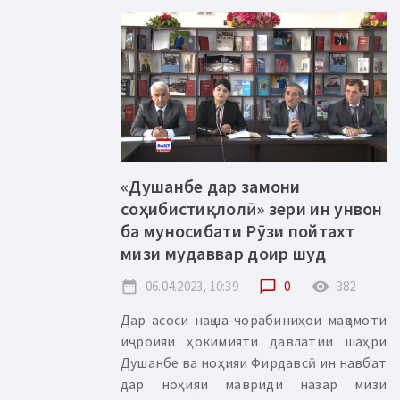
«Душанбе дар замони
соҳибистиқлолӣ» зери ин унвон
ба муносибати Рӯзи пойтахт
мизи мудаввар доир шуд
date_range
06.04.2023, 10:39
chat_bubble_outline
0
remove_red_eye
382
Дар асоси нақша-чорабиниҳои мақомоти
иҷроияи ҳокимияти давлатии шаҳри
Душанбе ва ноҳияи Фирдавсӣ ин навбат
дар ноҳияи мавриди назар мизи