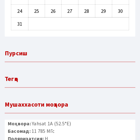
24
25
26
27
28
29
30
31
Пурсиш
Тегҳо
Мушаххасоти моҳвора
Моҳвора:
Yahsat 1A (52.5°E)
Басомад:
11 785 МГс
Поляризатсия:
H