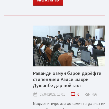
Муфассалтар
Раванди озмун барои дарёфти
стипендияи Раиси шаҳри
Душанбе дар пойтахт
date_range
05.04.2023, 15:01
chat_bubble_outline
0
remove_red_eye
486
Мақомоти иҷроияи ҳокимияти давлатии