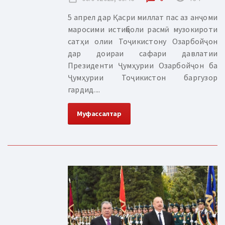
5 апрел дар Қасри миллат пас аз анҷоми
маросими истиқболи расмӣ музокироти
сатҳи олии Тоҷикистону Озарбойҷон
дар доираи сафари давлатии
Президенти Ҷумҳурии Озарбойҷон ба
Ҷумҳурии Тоҷикистон баргузор
гардид....
Муфассалтар