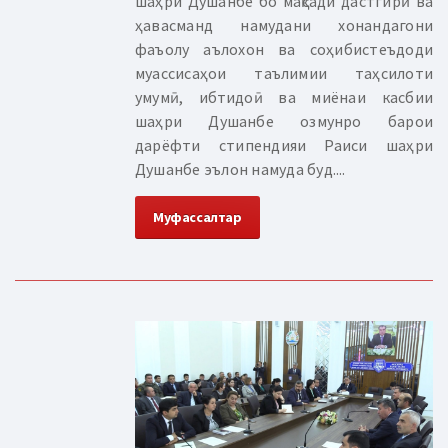
шаҳри Душанбе бо мақсади дастгирӣ ва
ҳавасманд намудани хонандагони
фаъолу аълохон ва соҳибистеъдоди
муассисаҳои таълимии таҳсилоти
умумӣ, ибтидоӣ ва миёнаи касбии
шаҳри Душанбе озмунро барои
дарёфти стипендияи Раиси шаҳри
Душанбе эълон намуда буд....
Муфассалтар