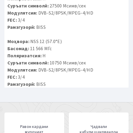
Суръати символӣ:
27500 Мсимв/сек
Модулятсия:
DVB-S2/8PSK/MPEG-4/HD
FEC:
3/4
Рамзгузорӣ:
BISS
Моҳвора:
NSS 12 (57.0°E)
Басомад:
11 566 МГс
Поляризатсия:
H
Суръати символӣ:
10750 Мсимв/сек
Модулятсия:
DVB-S2/8PSK/MPEG-4/HD
FEC:
3/4
Рамзгузорӣ:
BISS
Равон кардани
Ҷадвали
муроҷиат
қабули шаҳрвандон