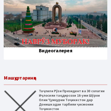
Видеогалерея
Машҳуртаринҳо
Таҷлили Рӯзи Президент ва 30 солагии
Иҷлосияи тақдирсози 16-уми Шӯрои
Олии Ҷумҳурии Тоҷикистон дар
Донишкадаи тарбияи ҷисмонии
Тоҷикистон