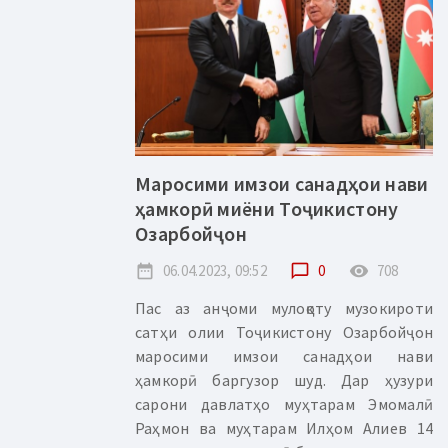
Маросими имзои санадҳои нави
ҳамкорӣ миёни Тоҷикистону
Озарбойҷон
date_range
06.04.2023, 09:52
chat_bubble_outline
0
remove_red_eye
708
Пас аз анҷоми мулоқоту музокироти
сатҳи олии Тоҷикистону Озарбойҷон
маросими имзои санадҳои нави
ҳамкорӣ баргузор шуд. Дар ҳузури
сарони давлатҳо муҳтарам Эмомалӣ
Раҳмон ва муҳтарам Илҳом Алиев 14