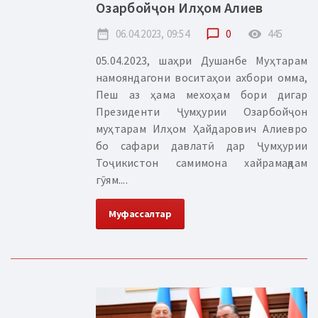
Озарбойҷон Илҳом Алиев
date_range
06.04.2023, 09:54
chat_bubble_outline
0
remove_red_eye
445
05.04.2023, шаҳри Душанбе Муҳтарам
намояндагони воситаҳои ахбори омма,
Пеш аз ҳама мехоҳам бори дигар
Президенти Ҷумҳурии Озарбойҷон
муҳтарам Илҳом Ҳайдарович Алиевро
бо сафари давлатӣ дар Ҷумҳурии
Тоҷикистон самимона хайрамақдам
гӯям....
Муфассалтар