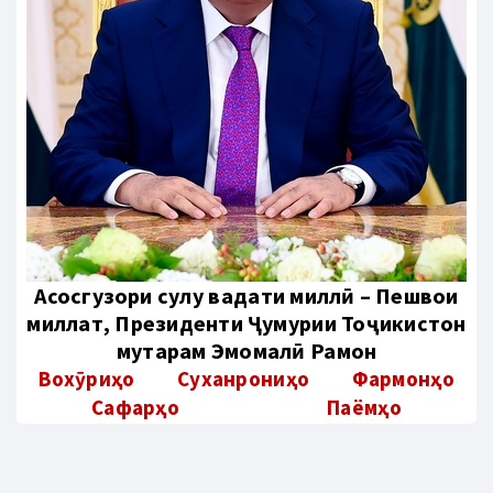
Aсосгузори сулҳу ваҳдати миллӣ – Пешвои
миллат, Президенти Ҷумҳурии Тоҷикистон
муҳтарам Эмомалӣ Раҳмон
Вохӯриҳо
Суханрониҳо
Фармонҳо
Сафарҳо
Паёмҳо