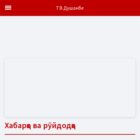
ТВ Душанбе
Хабарҳо ва рӯйдодҳо