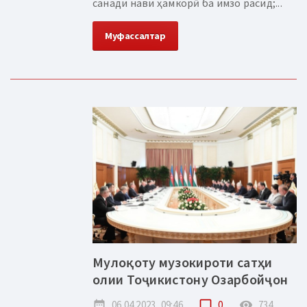
санади нави ҳамкорӣ ба имзо расид;...
Муфассалтар
Мулоқоту музокироти сатҳи
олии Тоҷикистону Озарбойҷон
date_range
06.04.2023, 09:46
chat_bubble_outline
0
remove_red_eye
734