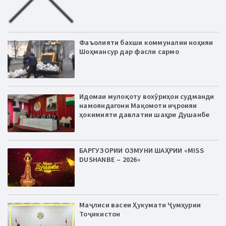
Фаъолияти бахши коммуналии ноҳияи
Шоҳмансур дар фасли сармо
Идомаи мулоқоту вохӯриҳои судманди
намояндагони Мақомоти иҷроияи
ҳокимияти давлатии шаҳри Душанбе
БАРГУЗОРИИ ОЗМУНИ ШАҲРИИ «MISS
DUSHANBE – 2026»
Маҷлиси васеи Ҳукумати Ҷумҳурии
Тоҷикистон