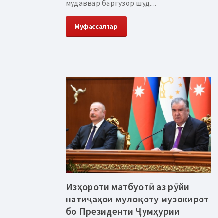
мудаввар баргузор шуд....
Муфассалтар
Изҳороти матбуотӣ аз рӯйи
натиҷаҳои мулоқоту музокирот
бо Президенти Ҷумҳурии