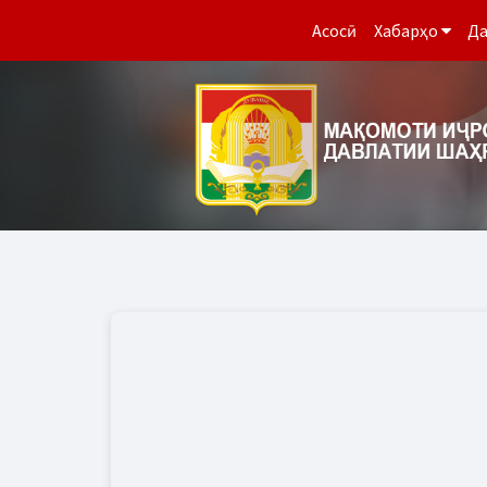
Асосӣ
Хабарҳо
Да