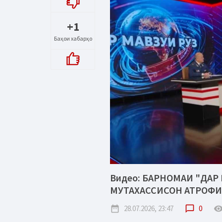
+1
Баҳои хабарҳо
Видео: БАРНОМАИ "ДАР 
МУТАХАССИСОН АТРОФИ
date_range
28.07.2026, 23:47
chat_bubble_outline
0
remove_red_