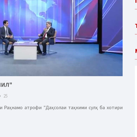
ЛИЛ"
eye
25
и Раҳнамо атрофи "Даҳсолаи таҳкими сулҳ ба хотири