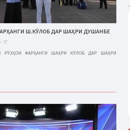
ФАРҲАНГИ Ш.КӮЛОБ ДАР ШАҲРИ ДУШАНБЕ
eye
27
РИ РӮЗҲОИ ФАРҲАНГИ ШАҲРИ КӮЛОБ ДАР ШАҲРИ