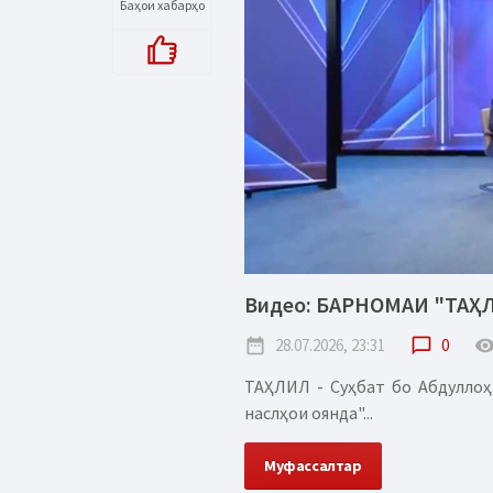
Баҳои хабарҳо
Видео: БАРНОМАИ "ТАҲ
date_range
28.07.2026, 23:31
chat_bubble_outline
0
remove_red_
ТАҲЛИЛ - Суҳбат бо Абдуллоҳ
наслҳои оянда"...
Муфассалтар