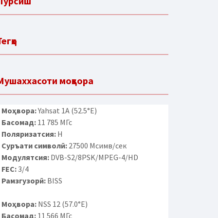
Пурсиш
Тегҳо
Мушаххасоти моҳвора
Моҳвора:
Yahsat 1A (52.5°E)
Басомад:
11 785 МГс
Поляризатсия:
H
Суръати символӣ:
27500 Мсимв/сек
Модулятсия:
DVB-S2/8PSK/MPEG-4/HD
FEC:
3/4
Рамзгузорӣ:
BISS
Моҳвора:
NSS 12 (57.0°E)
Басомад:
11 566 МГс