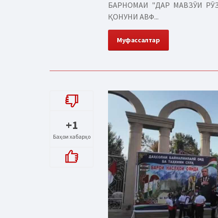
БАРНОМАИ "ДАР МАВЗӮИ РӮЗ
ҚОНУНИ АВФ...
Муфассалтар
+1
Баҳои хабарҳо