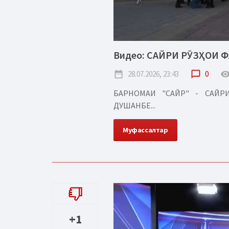
Видео: САЙРИ РӮЗҲОИ 
date_range
28.07.2026, 23:43
chat_bubble_outline
0
remove_red_
БАРНОМАИ "САЙР" - САЙ
ДУШАНБЕ...
Муфассалтар
+1