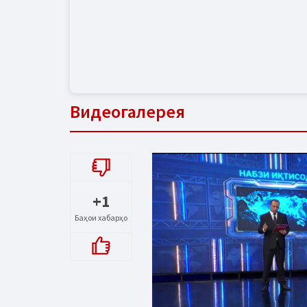
Видеогалерея
+1
Баҳои хабарҳо