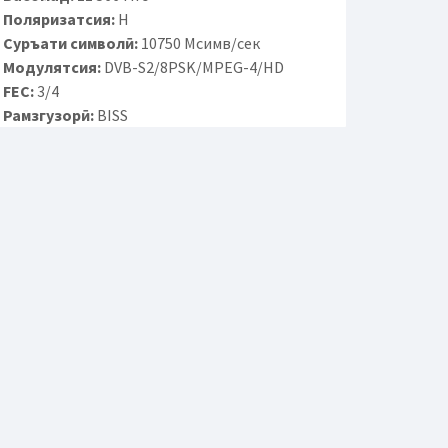
Поляризатсия:
H
Суръати символӣ:
10750 Мсимв/сек
Модулятсия:
DVB-S2/8PSK/MPEG-4/HD
FEC:
3/4
Рамзгузорӣ:
BISS