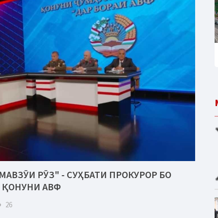
МАВЗӮИ РӮЗ" - СУҲБАТИ ПРОКУРОР БО
 ҚОНУНИ АВФ
eye
26