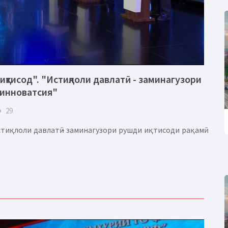
иқтисод". "Истиқлоли давлатӣ - заминагузори
 инноватсия"
eye
29
тиқлоли давлатӣ - заминагузори рушди иқтисоди рақамӣ