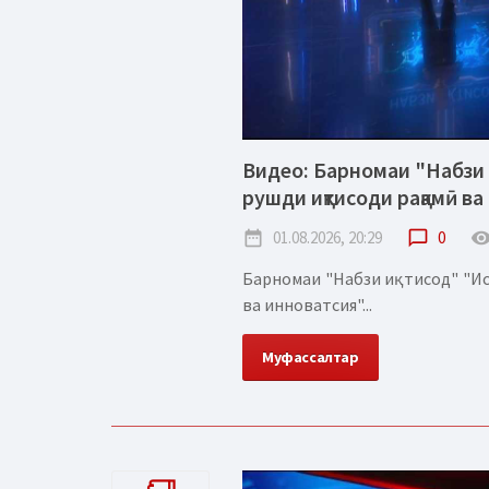
Видео: Барномаи "Набзи 
рушди иқтисоди рақамӣ ва
date_range
01.08.2026, 20:29
chat_bubble_outline
0
remove_red_
Барномаи "Набзи иқтисод" "Ис
ва инноватсия"...
Муфассалтар