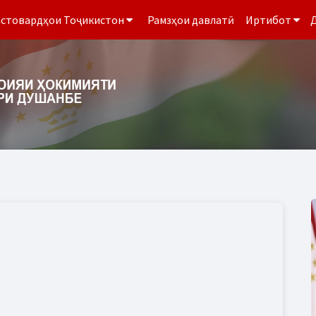
стовардҳои Тоҷикистон
Рамзҳои давлатӣ
Иртибот
Д