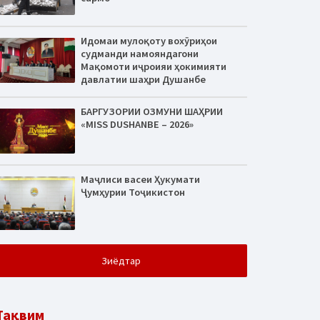
Идомаи мулоқоту вохӯриҳои
судманди намояндагони
Мақомоти иҷроияи ҳокимияти
давлатии шаҳри Душанбе
БАРГУЗОРИИ ОЗМУНИ ШАҲРИИ
«MISS DUSHANBE – 2026»
Маҷлиси васеи Ҳукумати
Ҷумҳурии Тоҷикистон
Зиёдтар
Тақвим