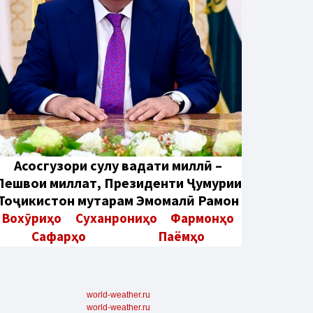
Aсосгузори сулҳу ваҳдати миллӣ –
Пешвои миллат, Президенти Ҷумҳурии
Тоҷикистон муҳтарам Эмомалӣ Раҳмон
Вохӯриҳо
Суханрониҳо
Фармонҳо
Сафарҳо
Паёмҳо
world-weather.ru
world-weather.ru