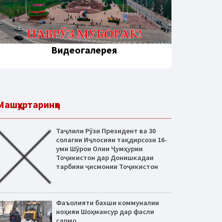
Видеогалерея
Машҳуртаринҳо
Таҷлили Рӯзи Президент ва 30
солагии Иҷлосияи тақдирсози 16-
уми Шӯрои Олии Ҷумҳурии
Тоҷикистон дар Донишкадаи
тарбияи ҷисмонии Тоҷикистон
Фаъолияти бахши коммуналии
ноҳияи Шоҳмансур дар фасли
сармо