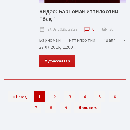
Видео: Барномаи иттилоотии
"Вақт"
date_range
27.07.2026, 22:27
chat_bubble_outline
0
remove_red_eye
30
Барномаи иттилоотии "Вақт" -
27.07.2026, 21:00...
Муфассалтар
Назад
1
2
3
4
5
6
7
8
9
Дальше