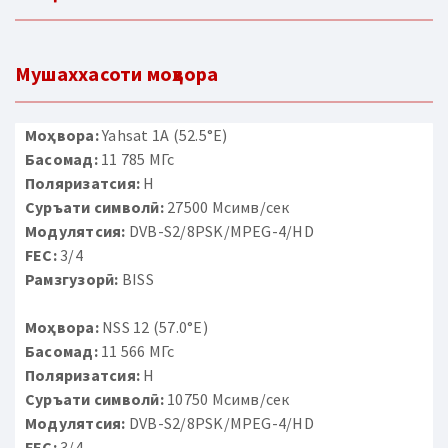
Мушаххасоти моҳвора
Моҳвора:
Yahsat 1A (52.5°E)
Басомад:
11 785 МГс
Поляризатсия:
H
Суръати символӣ:
27500 Мсимв/сек
Модулятсия:
DVB-S2/8PSK/MPEG-4/HD
FEC:
3/4
Рамзгузорӣ:
BISS
Моҳвора:
NSS 12 (57.0°E)
Басомад:
11 566 МГс
Поляризатсия:
H
Суръати символӣ:
10750 Мсимв/сек
Модулятсия:
DVB-S2/8PSK/MPEG-4/HD
FEC:
3/4