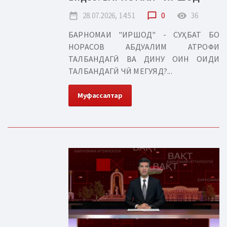
date_range
28.07.2026, 14:51
chat_bubble_outline
0
remove_red_eye
36
БАРНОМАИ "ИРШОД" - СУҲБАТ БО
НОРАСОВ АБДУАЛИМ АТРОФИ
ТАЛБАНДАГӢ ВА ДИНУ ОИН ОИДИ
ТАЛБАНДАГӢ ЧӢ МЕГУЯД?...
Муфассалтар