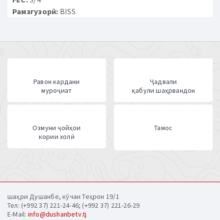
Рамзгузорӣ:
BISS
Равон кардани
Ҷадвали
муроҷиат
қабули шаҳрвандон
Озмуни ҷойҳои
Тамос
кории холӣ
шаҳри Душанбе, кӯчаи Теҳрон 19/1
Тел: (+992 37) 221-24-46; (+992 37) 221-26-29
E-Mail:
info@dushanbetv.tj