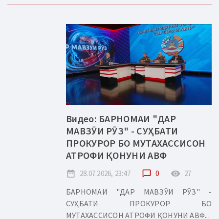
Видео: БАРНОМАИ "ДАР
МАВЗӮИ РӮЗ" - СУҲБАТИ
ПРОКУРОР БО МУТАХАССИСОН
АТРОФИ ҚОНУНИ АВФ
date_range
28.07.2026, 23:47
chat_bubble_outline
0
remove_red_eye
27
БАРНОМАИ "ДАР МАВЗӮИ РӮЗ" -
СУҲБАТИ ПРОКУРОР БО
МУТАХАССИСОН АТРОФИ ҚОНУНИ АВФ...