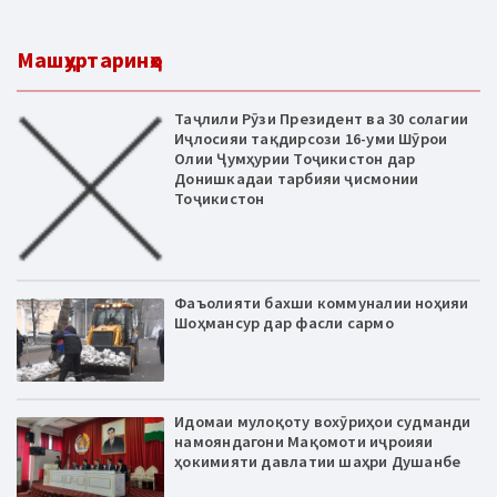
Машҳуртаринҳо
Таҷлили Рӯзи Президент ва 30 солагии
Иҷлосияи тақдирсози 16-уми Шӯрои
Олии Ҷумҳурии Тоҷикистон дар
Донишкадаи тарбияи ҷисмонии
Тоҷикистон
Фаъолияти бахши коммуналии ноҳияи
Шоҳмансур дар фасли сармо
Идомаи мулоқоту вохӯриҳои судманди
намояндагони Мақомоти иҷроияи
ҳокимияти давлатии шаҳри Душанбе