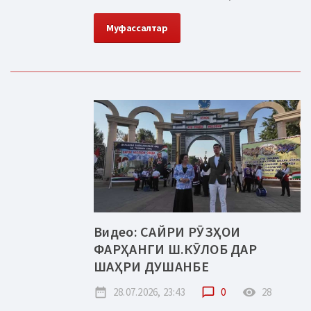
Муфассалтар
Видео: САЙРИ РӮЗҲОИ
ФАРҲАНГИ Ш.КӮЛОБ ДАР
ШАҲРИ ДУШАНБЕ
date_range
28.07.2026, 23:43
chat_bubble_outline
0
remove_red_eye
28