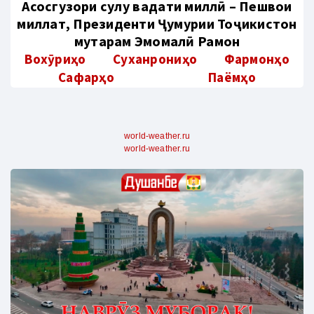
Aсосгузори сулҳу ваҳдати миллӣ – Пешвои
миллат, Президенти Ҷумҳурии Тоҷикистон
муҳтарам Эмомалӣ Раҳмон
Вохӯриҳо
Суханрониҳо
Фармонҳо
Сафарҳо
Паёмҳо
world-weather.ru
world-weather.ru