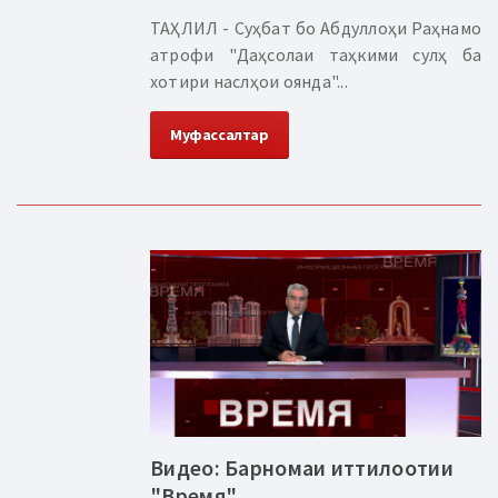
ТАҲЛИЛ - Суҳбат бо Абдуллоҳи Раҳнамо
атрофи "Даҳсолаи таҳкими сулҳ ба
хотири наслҳои оянда"...
Муфассалтар
Видео: Барномаи иттилоотии
"Время"