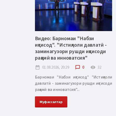
Видео: Барномаи "Набзи
иқтисод". "Истиқлоли давлатӣ -
заминагузори рушди иқтисоди
рақамӣ ва инноватсия"
date_range
01.08.2026, 20:29
chat_bubble_outline
0
remove_red_eye
32
Барномаи "Набзи иқтисод" "Истиқлоли
давлатӣ - заминагузори рушди иқтисоди
рақамӣ ва инноватсия"...
Муфассалтар