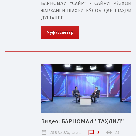
БАРНОМАИ "САЙР" - САЙРИ РӮЗҲОИ
ФАРҲАНГИ ШАҲРИ КӮЛОБ ДАР ШАҲРИ
ДУШАНБЕ...
Муфассалтар
Видео: БАРНОМАИ "ТАҲЛИЛ"
date_range
28.07.2026, 23:31
chat_bubble_outline
0
remove_red_eye
28