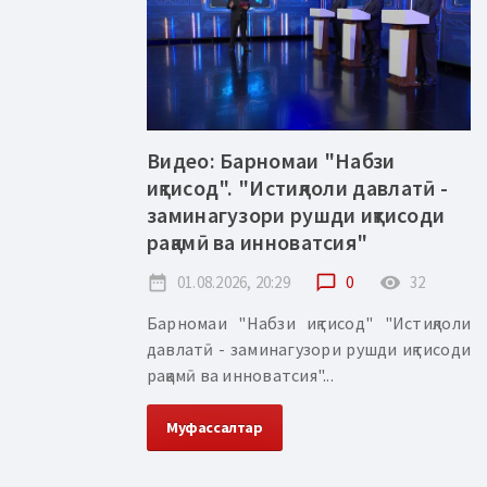
Видео: Барномаи "Набзи
иқтисод". "Истиқлоли давлатӣ -
заминагузори рушди иқтисоди
рақамӣ ва инноватсия"
date_range
01.08.2026, 20:29
chat_bubble_outline
0
remove_red_eye
32
Барномаи "Набзи иқтисод" "Истиқлоли
давлатӣ - заминагузори рушди иқтисоди
рақамӣ ва инноватсия"...
Муфассалтар