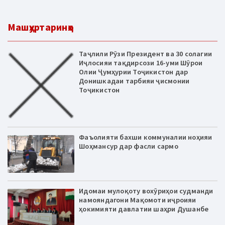
Машҳуртаринҳо
Таҷлили Рӯзи Президент ва 30 солагии
Иҷлосияи тақдирсози 16-уми Шӯрои
Олии Ҷумҳурии Тоҷикистон дар
Донишкадаи тарбияи ҷисмонии
Тоҷикистон
Фаъолияти бахши коммуналии ноҳияи
Шоҳмансур дар фасли сармо
Идомаи мулоқоту вохӯриҳои судманди
намояндагони Мақомоти иҷроияи
ҳокимияти давлатии шаҳри Душанбе