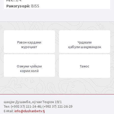
Рамзгузорӣ:
BISS
Равон кардани
Ҷадвали
муроҷиат
қабули шаҳрвандон
Озмуни ҷойҳои
Тамос
кории холӣ
шаҳри Душанбе, кӯчаи Теҳрон 19/1
Тел: (+992 37) 221-24-46; (+992 37) 221-26-29
E-Mail:
info@dushanbetv.tj