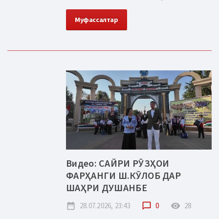
Муфассалтар
Видео: САЙРИ РӮЗҲОИ
ФАРҲАНГИ Ш.КӮЛОБ ДАР
ШАҲРИ ДУШАНБЕ
date_range
28.07.2026, 23:43
chat_bubble_outline
0
remove_red_eye
28