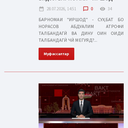
date_range
28.07.2026, 14:51
chat_bubble_outline
0
remove_red_eye
34
БАРНОМАИ "ИРШОД" - СУҲБАТ БО
НОРАСОВ АБДУАЛИМ АТРОФИ
ТАЛБАНДАГӢ ВА ДИНУ ОИН ОИДИ
ТАЛБАНДАГӢ ЧӢ МЕГУЯД?...
Муфассалтар