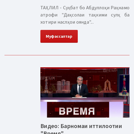
ТАҲЛИЛ - Суҳбат бо Абдуллоҳи Раҳнамо
атрофи "Даҳсолаи таҳкими сулҳ ба
хотири наслҳои оянда"...
Муфассалтар
Видео: Барномаи иттилоотии
"Время"