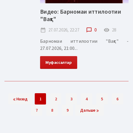
Видео: Барномаи иттилоотии
"Вақт"
date_range
27.07.2026, 22:27
chat_bubble_outline
0
remove_red_eye
28
Барномаи иттилоотии "Вақт" -
27.07.2026, 21:00...
Муфассалтар
Назад
1
2
3
4
5
6
7
8
9
Дальше