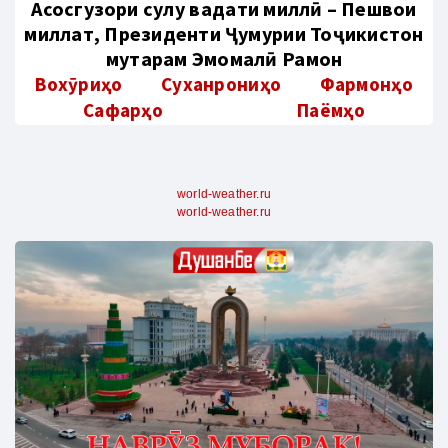
Aсосгузори сулҳу ваҳдати миллӣ – Пешвои
миллат, Президенти Ҷумҳурии Тоҷикистон
муҳтарам Эмомалӣ Раҳмон
Вохӯриҳо
Суханрониҳо
Фармонҳо
Сафарҳо
Паёмҳо
world-weather.ru
world-weather.ru