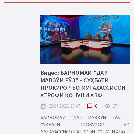
Видео: БАРНОМАИ "ДАР
МАВЗӮИ РӮЗ" - СУҲБАТИ
ПРОКУРОР БО МУТАХАССИСОН
АТРОФИ ҚОНУНИ АВФ
date_range
28.07.2026, 23:47
chat_bubble_outline
0
remove_red_eye
27
БАРНОМАИ "ДАР МАВЗӮИ РӮЗ" -
СУҲБАТИ ПРОКУРОР БО
МУТАХАССИСОН АТРОФИ ҚОНУНИ АВФ...