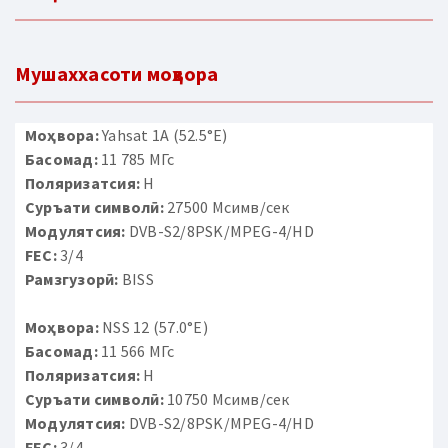
Мушаххасоти моҳвора
Моҳвора:
Yahsat 1A (52.5°E)
Басомад:
11 785 МГс
Поляризатсия:
H
Суръати символӣ:
27500 Мсимв/сек
Модулятсия:
DVB-S2/8PSK/MPEG-4/HD
FEC:
3/4
Рамзгузорӣ:
BISS
Моҳвора:
NSS 12 (57.0°E)
Басомад:
11 566 МГс
Поляризатсия:
H
Суръати символӣ:
10750 Мсимв/сек
Модулятсия:
DVB-S2/8PSK/MPEG-4/HD
FEC:
3/4