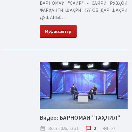
БАРНОМАИ "САЙР" - САЙРИ РӮЗҲОИ
ФАРҲАНГИ ШАҲРИ КӮЛОБ ДАР ШАҲРИ
ДУШАНБЕ...
Муфассалтар
Видео: БАРНОМАИ "ТАҲЛИЛ"
date_range
28.07.2026, 23:31
chat_bubble_outline
0
remove_red_eye
27