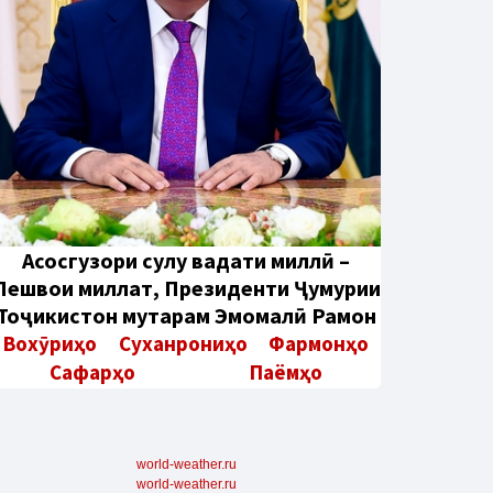
Aсосгузори сулҳу ваҳдати миллӣ –
Пешвои миллат, Президенти Ҷумҳурии
Тоҷикистон муҳтарам Эмомалӣ Раҳмон
Вохӯриҳо
Суханрониҳо
Фармонҳо
Сафарҳо
Паёмҳо
world-weather.ru
world-weather.ru