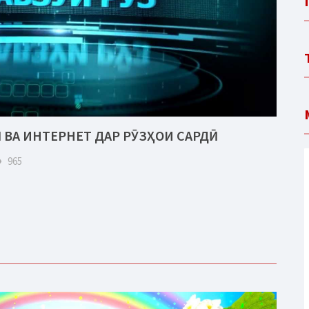
ВА ИНТЕРНЕТ ДАР РӮЗҲОИ САРДӢ
eye
965