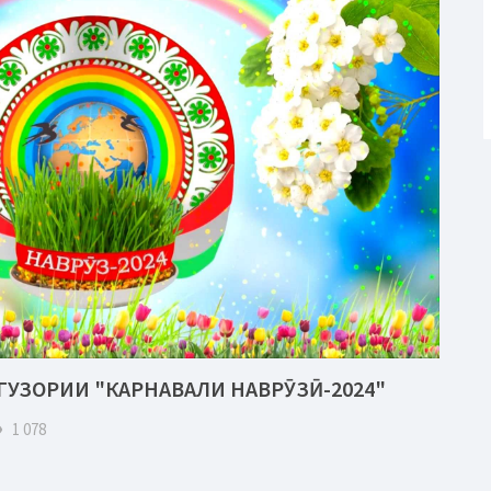
ГУЗОРИИ "КАРНАВАЛИ НАВРӮЗӢ-2024"
eye
1 078