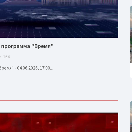
 программа "Время"
eye
164
я" - 04.06.2026, 17:00...