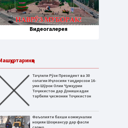
Видеогалерея
Машҳуртаринҳо
Таҷлили Рӯзи Президент ва 30
солагии Иҷлосияи тақдирсози 16-
уми Шӯрои Олии Ҷумҳурии
Тоҷикистон дар Донишкадаи
тарбияи ҷисмонии Тоҷикистон
Фаъолияти бахши коммуналии
ноҳияи Шоҳмансур дар фасли
сармо