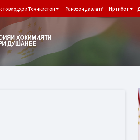
стовардҳои Тоҷикистон
Рамзҳои давлатӣ
Иртибот
Д