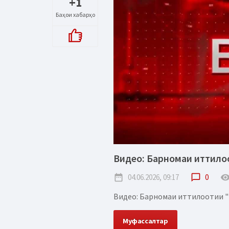
+1
Баҳои хабарҳо
Видео: Барномаи иттилоот
date_range
04.06.2026, 09:17
chat_bubble_outline
0
remove_red_
Видео: Барномаи иттилоотии "Вақ
Муфассалтар