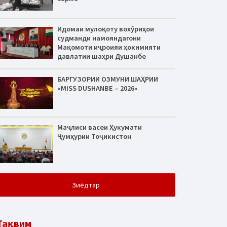
Идомаи мулоқоту вохӯриҳои
судманди намояндагони
Мақомоти иҷроияи ҳокимияти
давлатии шаҳри Душанбе
БАРГУЗОРИИ ОЗМУНИ ШАҲРИИ
«MISS DUSHANBE – 2026»
Маҷлиси васеи Ҳукумати
Ҷумҳурии Тоҷикистон
Зиёдтар
Тақвим