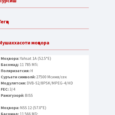
Пурсиш
Тегҳо
Мушаххасоти моҳвора
Моҳвора:
Yahsat 1A (52.5°E)
Басомад:
11 785 МГс
Поляризатсия:
H
Суръати символӣ:
27500 Мсимв/сек
Модулятсия:
DVB-S2/8PSK/MPEG-4/HD
FEC:
3/4
Рамзгузорӣ:
BISS
Моҳвора:
NSS 12 (57.0°E)
Басомад:
11 566 МГс