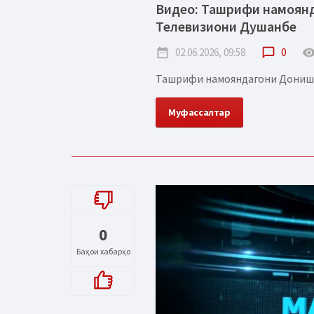
Видео: Ташрифи намоян
Телевизиони Душанбе
date_range
02.06.2026, 09:58
chat_bubble_outline
0
remove_red_
Ташрифи намояндагони Донишго
Муфассалтар
0
Баҳои хабарҳо