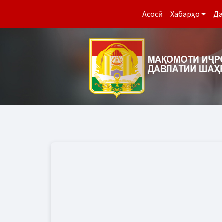
Асосӣ
Хабарҳо
Да