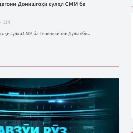
дагони Донишгоҳи сулҳи СММ ба
eye
114
ҳи сулҳи СММ ба Телевизиони Душанбе...