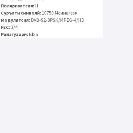
Поляризатсия:
H
Суръати символӣ:
10750 Мсимв/сек
Модулятсия:
DVB-S2/8PSK/MPEG-4/HD
FEC:
3/4
Рамзгузорӣ:
BISS