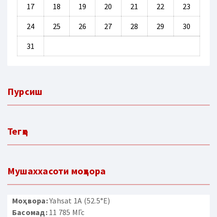
17
18
19
20
21
22
23
24
25
26
27
28
29
30
31
Пурсиш
Тегҳо
Мушаххасоти моҳвора
Моҳвора:
Yahsat 1A (52.5°E)
Басомад:
11 785 МГс