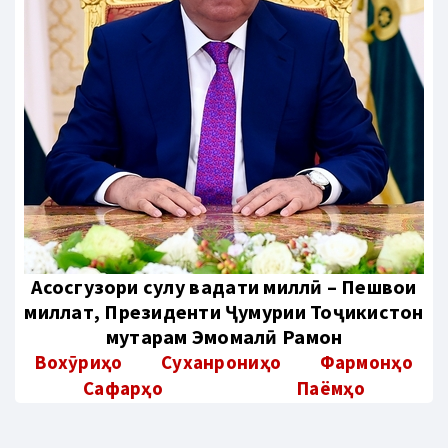
Aсосгузори сулҳу ваҳдати миллӣ – Пешвои
миллат, Президенти Ҷумҳурии Тоҷикистон
муҳтарам Эмомалӣ Раҳмон
Вохӯриҳо
Суханрониҳо
Фармонҳо
Сафарҳо
Паёмҳо