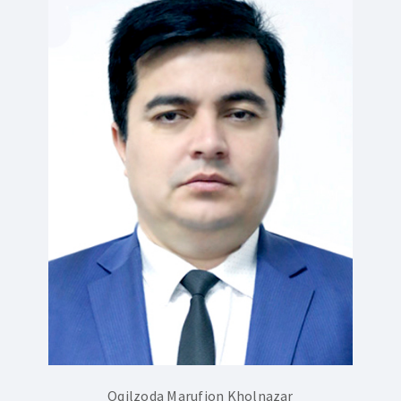
Oqilzoda Marufjon Kholnazar