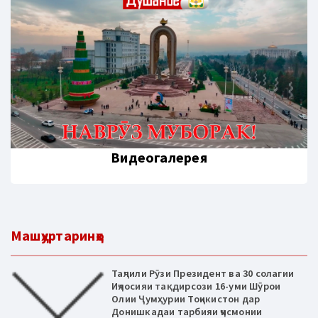
Видеогалерея
Машҳуртаринҳо
Таҷлили Рӯзи Президент ва 30 солагии
Иҷлосияи тақдирсози 16-уми Шӯрои
Олии Ҷумҳурии Тоҷикистон дар
Донишкадаи тарбияи ҷисмонии