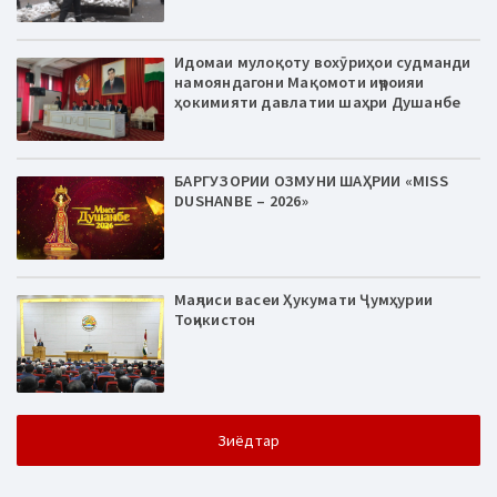
Идомаи мулоқоту вохӯриҳои судманди
намояндагони Мақомоти иҷроияи
ҳокимияти давлатии шаҳри Душанбе
БАРГУЗОРИИ ОЗМУНИ ШАҲРИИ «MISS
DUSHANBE – 2026»
Маҷлиси васеи Ҳукумати Ҷумҳурии
Тоҷикистон
Зиёдтар