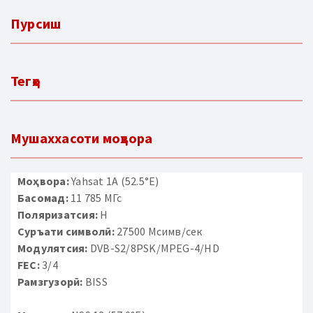
Пурсиш
Тегҳо
Мушаххасоти моҳвора
Моҳвора:
Yahsat 1A (52.5°E)
Басомад:
11 785 МГс
Поляризатсия:
H
Суръати символӣ:
27500 Мсимв/сек
Модулятсия:
DVB-S2/8PSK/MPEG-4/HD
FEC:
3/4
Рамзгузорӣ:
BISS