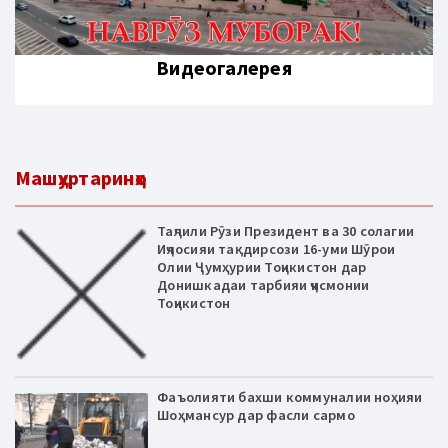
Видеогалерея
Машҳуртаринҳо
Таҷлили Рӯзи Президент ва 30 солагии
Иҷлосияи тақдирсози 16-уми Шӯрои
Олии Ҷумҳурии Тоҷикистон дар
Донишкадаи тарбияи ҷисмонии
Тоҷикистон
Фаъолияти бахши коммуналии ноҳияи
Шоҳмансур дар фасли сармо