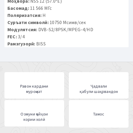
Моҳвора:
NSS 12 (57.0°E)
Басомад:
11 566 МГс
Поляризатсия:
H
Суръати символӣ:
10750 Мсимв/сек
Модулятсия:
DVB-S2/8PSK/MPEG-4/HD
FEC:
3/4
Рамзгузорӣ:
BISS
Равон кардани
Ҷадвали
муроҷиат
қабули шаҳрвандон
Озмуни ҷойҳои
Тамос
кории холӣ