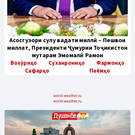
Aсосгузори сулҳу ваҳдати миллӣ – Пешвои
миллат, Президенти Ҷумҳурии Тоҷикистон
муҳтарам Эмомалӣ Раҳмон
Вохӯриҳо
Суханрониҳо
Фармонҳо
Сафарҳо
Паёмҳо
world-weather.ru
world-weather.ru