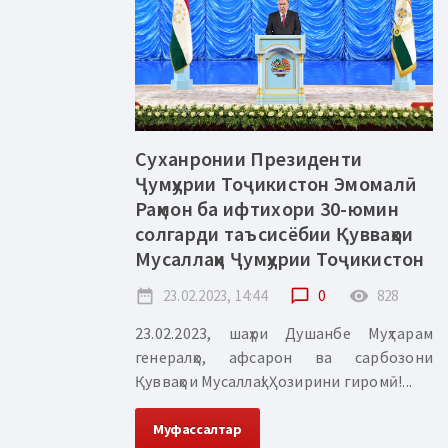
Суханронии Президенти
Ҷумҳурии Тоҷикистон Эмомалӣ
Раҳмон ба ифтихори 30-юмин
солгарди таъсисёбии Қувваҳои
Мусаллаҳи Ҷумҳурии Тоҷикистон
date_range
23.02.2023, 14:44
chat_bubble_outline
0
remove_red_eye
828
23.02.2023, шаҳри Душанбе Муҳтарам
генералҳо, афсарон ва сарбозони
Қувваҳои Мусаллаҳ! Ҳозирини гиромӣ!...
Муфассалтар