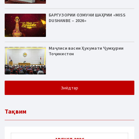
БАРГУЗОРИИ ОЗМУНИ ШАҲРИИ «MISS
DUSHANBE – 2026»
Маҷлиси васеи Ҳукумати Ҷумҳурии
Тоҷикистон
Зиёдтар
Тақвим