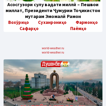
Aсосгузори сулҳу ваҳдати миллӣ – Пешвои
миллат, Президенти Ҷумҳурии Тоҷикистон
муҳтарам Эмомалӣ Раҳмон
Вохӯриҳо
Суханрониҳо
Фармонҳо
Сафарҳо
Паёмҳо
world-weather.ru
world-weather.ru