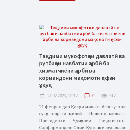
Тақдими мукофотҳои давлатӣ ва
рутбаҳои навбатии ҳарбӣ ба
хизматчиёни ҳарбӣ ва
кормандони мақомоти ҳифзи
ҳуқуқ
date_range
21.02.2023, 20:32
chat_bubble_outline
0
remove_red_eye
612
21 феврал дар Қасри миллат Асосгузори
сулҳу ваҳдати миллӣ - Пешвои миллат,
Президенти Ҷумҳурии Тоҷикистон,
Сарфармондеҳи Олии Қувваҳои мусаллаҳи