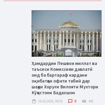
Ҳамдардии Пешвои миллат ва
таъсиси Комиссияи давлатӣ
оид ба бартараф кардани
оқибатҳои офати табиӣ дар
шаҳри Хоруғи Вилояти Мухтори
Кӯҳистони Бадахшон
date_range
16.02.2023, 09:56
chat_bubble_outline
0
remove_red_eye
443