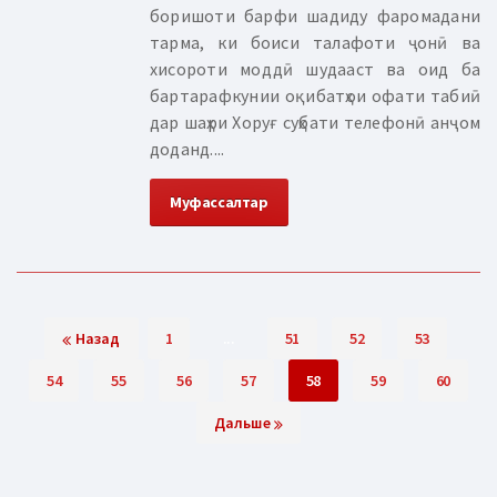
боришоти барфи шадиду фаромадани
тарма, ки боиси талафоти ҷонӣ ва
хисороти моддӣ шудааст ва оид ба
бартарафкунии оқибатҳои офати табиӣ
дар шаҳри Хоруғ суҳбати телефонӣ анҷом
доданд....
Муфассалтар
Назад
1
...
51
52
53
54
55
56
57
58
59
60
Дальше