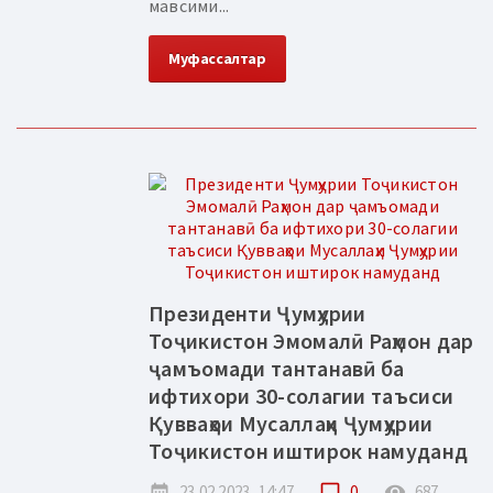
мавсими...
Муфассалтар
Президенти Ҷумҳурии
Тоҷикистон Эмомалӣ Раҳмон дар
ҷамъомади тантанавӣ ба
ифтихори 30-солагии таъсиси
Қувваҳои Мусаллаҳи Ҷумҳурии
Тоҷикистон иштирок намуданд
date_range
23.02.2023, 14:47
chat_bubble_outline
0
remove_red_eye
687