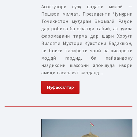
Асосгузори сулҳу ваҳдати миллӣ —
Пешвои миллат, Президенти Ҷумҳурии
Тоҷикистон муҳтарам Эмомалӣ Раҳмон
дар робита ба офатҳои табиӣ, аз ҷумла
фаромадани тарма дар шаҳри Хоруғи
Вилояти Мухтори Кӯҳистони Бадахшон,
ки боиси талафоти ҷонӣ ва хисороти
моддӣ гардид, ба пайвандону
наздикони шахсони ҳалокшуда изҳори
амиқи тасаллият карданд....
Муфассалтар