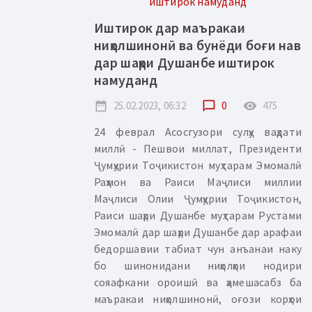
Иштирок дар маъракаи
ниҳолшинонӣ ва бунёди боғи нав
дар шаҳри Душанбе иштирок
намуданд
date_range
25.02.2023, 06:32
chat_bubble_outline
0
remove_red_eye
475
24 феврал Асосгузори сулҳу ваҳдати
миллӣ - Пешвои миллат, Президенти
Ҷумҳурии Тоҷикистон муҳтарам Эмомалӣ
Раҳмон ва Раиси Маҷлиси миллии
Маҷлиси Олии Ҷумҳурии Тоҷикистон,
Раиси шаҳри Душанбе муҳтарам Рустами
Эмомалӣ дар шаҳри Душанбе дар арафаи
бедоршавии табиат чун анъанаи наку
бо шинонидани ниҳолҳои нодири
сояафкани ороишӣ ва ҳамешасабз ба
маъракаи ниҳолшинонӣ, оғози корҳои