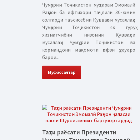
Ҷумҳурии Тоҷикистон муҳтарам Эмомалӣ
Раҳмон ба ифтихори таҷлили 30-юмин
солгарди таъсисёбии Қувваҳои мусаллаҳи
Ҷумҳурии Тоҷикистон як гуруҳ
хизматчиёни низомии Қувваҳои
мусаллаҳи Ҷумҳурии Тоҷикистон ва
кормандони мақомоти ҳифзи ҳуқуқро
барои...
Муфассалтар
Таҳти раёсати Президенти
Ҷумҳурии Тоҷикистон Эмомалӣ