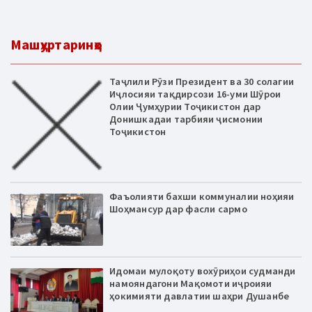
Машҳуртаринҳо
Таҷлили Рӯзи Президент ва 30 солагии
Иҷлосияи тақдирсози 16-уми Шӯрои
Олии Ҷумҳурии Тоҷикистон дар
Донишкадаи тарбияи ҷисмонии
Тоҷикистон
Фаъолияти бахши коммуналии ноҳияи
Шоҳмансур дар фасли сармо
Идомаи мулоқоту вохӯриҳои судманди
намояндагони Мақомоти иҷроияи
ҳокимияти давлатии шаҳри Душанбе