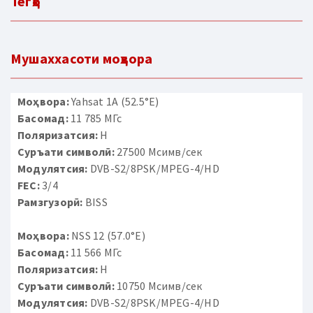
Тегҳо
Мушаххасоти моҳвора
Моҳвора:
Yahsat 1A (52.5°E)
Басомад:
11 785 МГс
Поляризатсия:
H
Суръати символӣ:
27500 Мсимв/сек
Модулятсия:
DVB-S2/8PSK/MPEG-4/HD
FEC:
3/4
Рамзгузорӣ:
BISS
Моҳвора:
NSS 12 (57.0°E)
Басомад:
11 566 МГс
Поляризатсия:
H
Суръати символӣ:
10750 Мсимв/сек
Модулятсия:
DVB-S2/8PSK/MPEG-4/HD