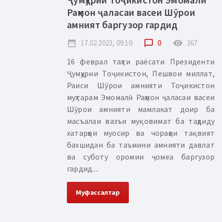
Раҳмон ҷаласаи васеи Шӯрои
амният баргузор гардид
date_range
17.02.2023, 09:10
chat_bubble_outline
0
remove_red_eye
367
16 феврал таҳти раёсати Президенти
Ҷумҳурии Тоҷикистон, Пешвои миллат,
Раиси Шӯрои амнияти Тоҷикистон
муҳтарам Эмомалӣ Раҳмон ҷаласаи васеи
Шӯрои амнияти мамлакат доир ба
масъалаи вазъи муқовимат ба таҳдиду
хатарҳои муосир ва чораҳои тақвият
бахшидан ба таъмини амнияти давлат
ва суботу оромии ҷомеа баргузор
гардид....
Муфассалтар