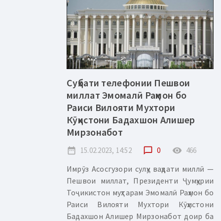
Суҳбати телефонии Пешвои
миллат Эмомалӣ Раҳмон бо
Раиси Вилояти Мухтори
Кӯҳистони Бадахшон Алишер
Мирзонабот
date_range
15.02.2023, 14:52
chat_bubble_outline
0
remove_red_eye
466
Имрӯз Асосгузори сулҳу ваҳдати миллӣ —
Пешвои миллат, Президенти Ҷумҳурии
Тоҷикистон муҳтарам Эмомалӣ Раҳмон бо
Раиси Вилояти Мухтори Кӯҳистони
Бадахшон Алишер Мирзонабот доир ба