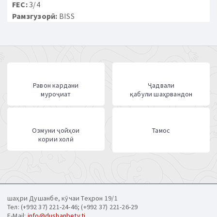
FEC:
3/4
Рамзгузорӣ:
BISS
Равон кардани
Ҷадвали
муроҷиат
қабули шаҳрвандон
Озмуни ҷойҳои
Тамос
кории холӣ
шаҳри Душанбе, кӯчаи Теҳрон 19/1
Тел: (+992 37) 221-24-46; (+992 37) 221-26-29
E-Mail:
info@dushanbetv.tj