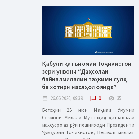
Қабули қатъномаи Тоҷикистон
зери унвони “Даҳсолаи
байналмилалии таҳкими сулҳ
ба хотири наслҳои оянда”
date_range
26.06.2026, 09:39
chat_bubble_outline
0
remove_red_eye
35
Бегоҳии 25 июн Маҷмаи Умумии
Созмони Милали Муттаҳид қатъномаи
махсусро аз рӯи пешниҳоди Президенти
Ҷумҳурии Тоҷикистон, Пешвои миллат