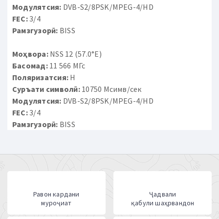
Модулятсия:
DVB-S2/8PSK/MPEG-4/HD
FEC:
3/4
Рамзгузорӣ:
BISS
Моҳвора:
NSS 12 (57.0°E)
Басомад:
11 566 МГс
Поляризатсия:
H
Суръати символӣ:
10750 Мсимв/сек
Модулятсия:
DVB-S2/8PSK/MPEG-4/HD
FEC:
3/4
Рамзгузорӣ:
BISS
Равон кардани
Ҷадвали
муроҷиат
қабули шаҳрвандон