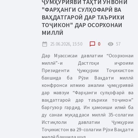
ҶУМҲУРИЯВӢ ТАҲТИ УНВОНИ
"ФАРҲАНГИ СУЛҲОФАРӢ ВА
ВАҲДАТГАРОӢ ДАР ТАЪРИХИ
ТОҶИКОН" ДАР ОСОРХОНАИ
МИЛЛӢ
date_range
25.06.2026, 15:50
chat_bubble_outline
0
remove_red_eye
57
Дар Муассисаи давлатии “Осорхонаи
миллӣ”-и Дастгоҳи иҷроияи
Президенти Ҷумҳурии Тоҷикистон
бахшида ба Рӯзи Ваҳдати миллӣ
конфронси илмию амалии ҷумҳуриявӣ
дар мавзуи “Фарҳанги сулҳофарӣ ва
ваҳдатгароӣ дар таърихи тоҷикон”
баргузор гардид. Ин ҳамоиши илмӣ ба
ду санаи муқаддаси миллӣ 35-солагии
Истиқлоли давлатии Ҷумҳурии
Тоҷикистон ва 29-солагии Рӯзи Ваҳдати
миллӣ бахшида шуд....