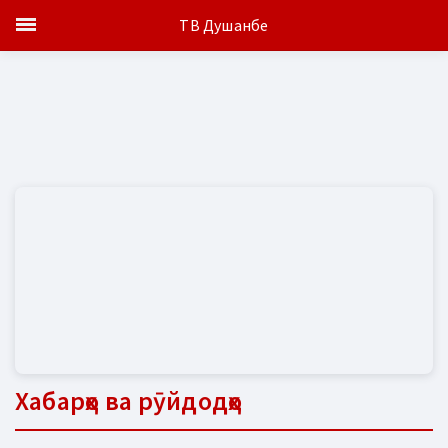
ТВ Душанбе
Хабарҳо ва рӯйдодҳо