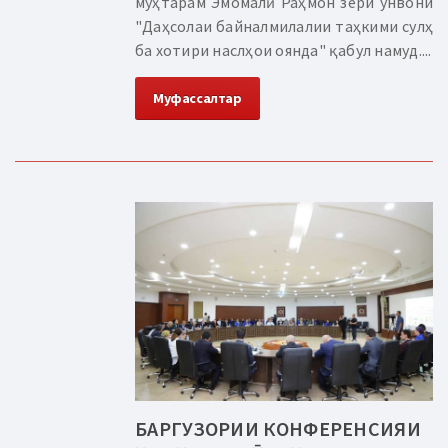
муҳтарам Эмомалӣ Раҳмон зери унвони
"Даҳсолаи байналмилалии таҳкими сулҳ
ба хотири наслҳои оянда" қабул намуд....
Муфассалтар
БАРГУЗОРИИ КОНФЕРЕНСИЯИ