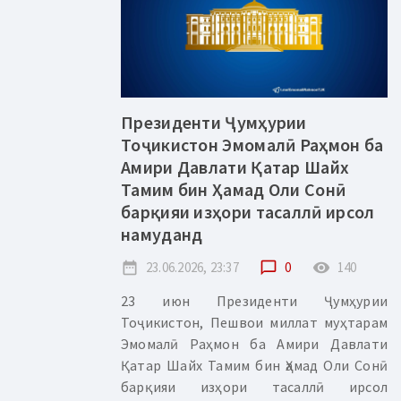
Президенти Ҷумҳурии
Тоҷикистон Эмомалӣ Раҳмон ба
Амири Давлати Қатар Шайх
Тамим бин Ҳамад Оли Сонӣ
барқияи изҳори тасаллӣ ирсол
намуданд
date_range
23.06.2026, 23:37
chat_bubble_outline
0
remove_red_eye
140
23 июн Президенти Ҷумҳурии
Тоҷикистон, Пешвои миллат муҳтарам
Эмомалӣ Раҳмон ба Амири Давлати
Қатар Шайх Тамим бин Ҳамад Оли Сонӣ
барқияи изҳори тасаллӣ ирсол