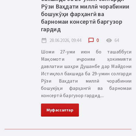
Рӯзи Ваҳдати миллӣ чорабинии
бошукӯҳи фарҳангӣ ва
барномаи консертӣ баргузор
гардид
date_range
28.06.2026, 09:44
chat_bubble_outline
0
remove_red_eye
64
Шоми 27-уми июн бо ташаббуси
Мақомоти иҷроияи ҳокимияти
давлатии шаҳри Душанбе дар Майдони
Истиқлол бахшида ба 29-умин солгарди
Рӯзи Ваҳдати миллӣ чорабинии
бошукӯҳи фарҳангӣ ва барномаи
консертӣ баргузор гардид....
Муфассалтар