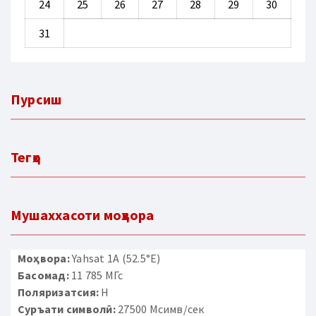
24
25
26
27
28
29
30
31
Пурсиш
Тегҳо
Мушаххасоти моҳвора
Моҳвора:
Yahsat 1A (52.5°E)
Басомад:
11 785 МГс
Поляризатсия:
H
Суръати символӣ:
27500 Мсимв/сек