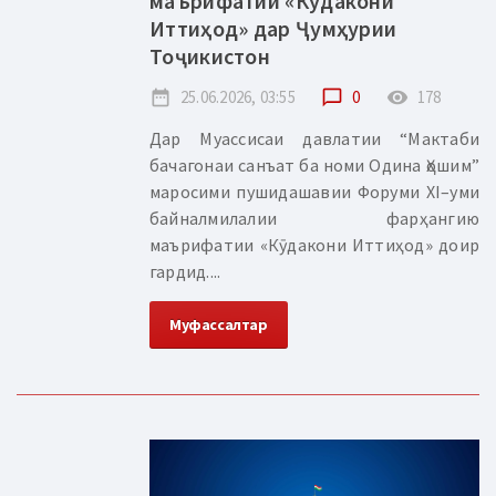
маърифатии «Кӯдакони
Иттиҳод» дар Ҷумҳурии
Тоҷикистон
date_range
25.06.2026, 03:55
chat_bubble_outline
0
remove_red_eye
178
Дар Муассисаи давлатии “Мактаби
бачагонаи санъат ба номи Одина Ҳошим”
маросими пушидашавии Форуми XI–уми
байналмилалии фарҳангию
маърифатии «Кӯдакони Иттиҳод» доир
гардид....
Муфассалтар