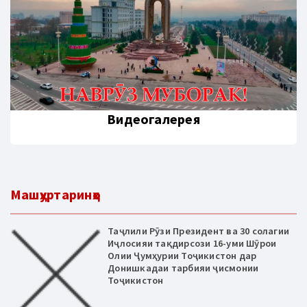
Видеогалерея
Машҳуртаринҳо
Таҷлили Рӯзи Президент ва 30 солагии
Иҷлосияи тақдирсози 16-уми Шӯрои
Олии Ҷумҳурии Тоҷикистон дар
Донишкадаи тарбияи ҷисмонии
Тоҷикистон