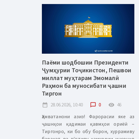
Паёми шодбошии Президенти
Ҷумҳурии Тоҷикистон, Пешвои
миллат муҳтарам Эмомалӣ
Раҳмон ба муносибати ҷашни
Тиргон
date_range
28.06.2026, 10:40
chat_bubble_outline
0
remove_red_eye
46
Ҳамватанони азиз! Фарорасии яке аз
ҷашнҳои қадимаи қавмҳои ориёӣ –
Тиргонро, ки бо обу борон, хуррамиву
баракат ва дӯстиву ҳамкории инсонҳо