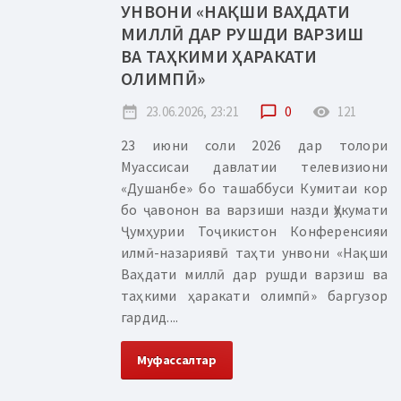
УНВОНИ «НАҚШИ ВАҲДАТИ
МИЛЛӢ ДАР РУШДИ ВАРЗИШ
ВА ТАҲКИМИ ҲАРАКАТИ
ОЛИМПӢ»
date_range
23.06.2026, 23:21
chat_bubble_outline
0
remove_red_eye
121
23 июни соли 2026 дар толори
Муассисаи давлатии телевизиони
«Душанбе» бо ташаббуси Кумитаи кор
бо ҷавонон ва варзиши назди Ҳукумати
Ҷумҳурии Тоҷикистон Конференсияи
илмӣ-назариявӣ таҳти унвони «Нақши
Ваҳдати миллӣ дар рушди варзиш ва
таҳкими ҳаракати олимпӣ» баргузор
гардид....
Муфассалтар