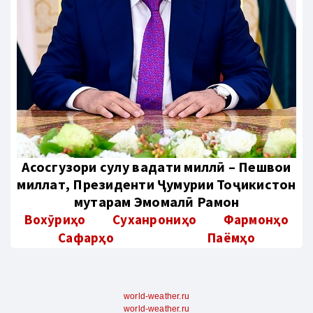
Aсосгузори сулҳу ваҳдати миллӣ – Пешвои
миллат, Президенти Ҷумҳурии Тоҷикистон
муҳтарам Эмомалӣ Раҳмон
Вохӯриҳо
Суханрониҳо
Фармонҳо
Сафарҳо
Паёмҳо
world-weather.ru
world-weather.ru