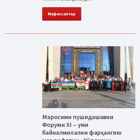
Муфассалтар
Маросими пушидашавии
Форуми XI – уми
байналмилалии фарҳангию