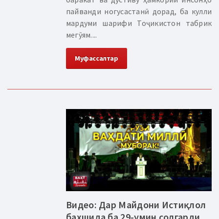
пайванди ногусастанӣ дорад, ба кулли
мардуми шарифи Тоҷикистон табрик
мегӯям....
Муфассалтар
Видео: Дар Майдони Истиқлол
бахшида ба 29-умин солгарди