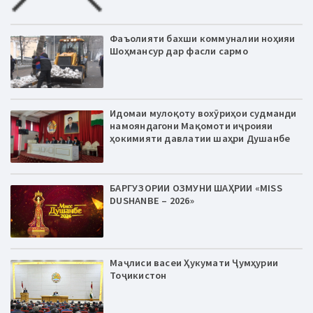
Фаъолияти бахши коммуналии ноҳияи
Шоҳмансур дар фасли сармо
Идомаи мулоқоту вохӯриҳои судманди
намояндагони Мақомоти иҷроияи
ҳокимияти давлатии шаҳри Душанбе
БАРГУЗОРИИ ОЗМУНИ ШАҲРИИ «MISS
DUSHANBE – 2026»
Маҷлиси васеи Ҳукумати Ҷумҳурии
Тоҷикистон