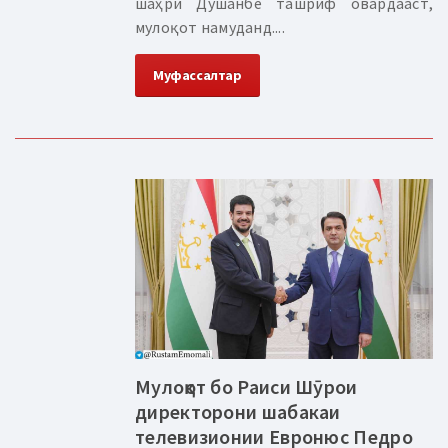
шаҳри Душанбе ташриф овардааст,
мулоқот намуданд....
Муфассалтар
Мулоқот бо Раиси Шӯрои
директорони шабакаи
телевизионии Евронюс Педро