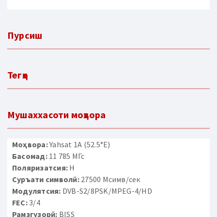
Пурсиш
Тегҳо
Мушаххасоти моҳвора
Моҳвора:
Yahsat 1A (52.5°E)
Басомад:
11 785 МГс
Поляризатсия:
H
Суръати символӣ:
27500 Мсимв/сек
Модулятсия:
DVB-S2/8PSK/MPEG-4/HD
FEC:
3/4
Рамзгузорӣ:
BISS