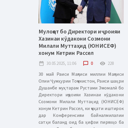
Мулоқот бо Директори иҷроияи
Хазинаи кӯдакони Созмони
Милали Муттаҳид (ЮНИСЕФ)
хонум Кетрин Рассел
date_range
30.05.2025, 11:06
chat_bubble_outline
0
remove_red_eye
228
30 май Раиси Маҷлиси миллии Маҷлиси
Олии Ҷумҳурии Тоҷикистон, Раиси шаҳри
Душанбе муҳтарам Рустами Эмомалӣ бо
Директори иҷроияи Хазинаи кӯдакони
Созмони Милали Муттаҳид (ЮНИСЕФ)
хонум Кетрин Рассел, ки ҷиҳати иштирок
дар Конференсияи байналмилалии
сатҳи баланд оид ба ҳифзи пиряхҳо ба