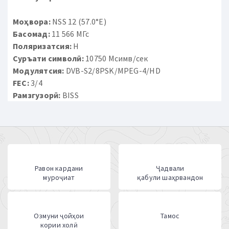
Моҳвора:
NSS 12 (57.0°E)
Басомад:
11 566 МГс
Поляризатсия:
H
Суръати символӣ:
10750 Мсимв/сек
Модулятсия:
DVB-S2/8PSK/MPEG-4/HD
FEC:
3/4
Рамзгузорӣ:
BISS
Равон кардани
Ҷадвали
муроҷиат
қабули шаҳрвандон
Озмуни ҷойҳои
Тамос
кории холӣ