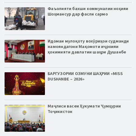
Фаъолияти бахши коммуналии ноҳияи
Шоҳмансур дар фасли сармо
Идомаи мулоқоту вохӯриҳои судманди
намояндагони Мақомоти иҷроияи
ҳокимияти давлатии шаҳри Душанбе
БАРГУЗОРИИ ОЗМУНИ ШАҲРИИ «MISS
DUSHANBE – 2026»
Маҷлиси васеи Ҳукумати Ҷумҳурии
Тоҷикистон