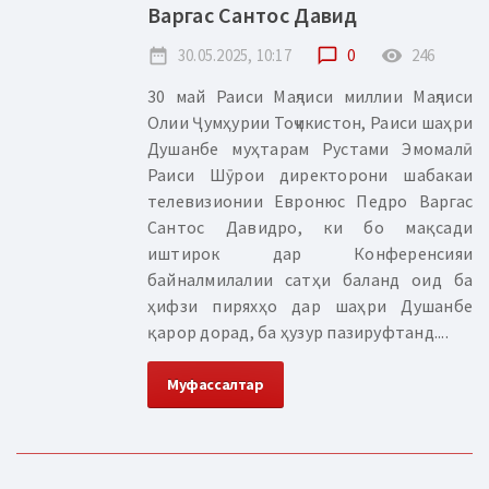
Варгас Сантос Давид
date_range
30.05.2025, 10:17
chat_bubble_outline
0
remove_red_eye
246
30 май Раиси Маҷлиси миллии Маҷлиси
Олии Ҷумҳурии Тоҷикистон, Раиси шаҳри
Душанбе муҳтарам Рустами Эмомалӣ
Раиси Шӯрои директорони шабакаи
телевизионии Евронюс Педро Варгас
Сантос Давидро, ки бо мақсади
иштирок дар Конференсияи
байналмилалии сатҳи баланд оид ба
ҳифзи пиряхҳо дар шаҳри Душанбе
қарор дорад, ба ҳузур пазируфтанд....
Муфассалтар