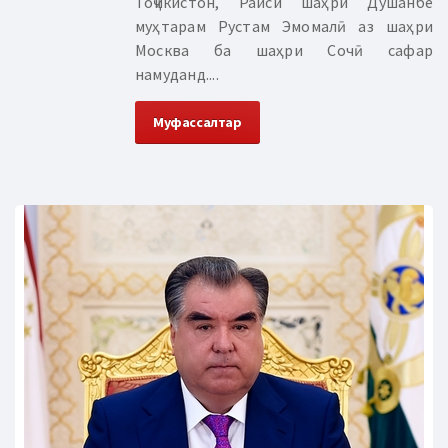
Тоҷикистон, Раиси шаҳри Душанбе
муҳтарам Рустам Эмомалӣ аз шаҳри
Москва ба шаҳри Сочӣ сафар
намуданд....
Муфассалтар