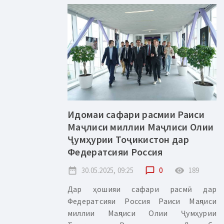
Идомаи сафари расмии Раиси
Маҷлиси миллии Маҷлиси Олии
Ҷумҳурии Тоҷикистон дар
Федератсияи Россия
date_range
30.05.2025, 09:25
chat_bubble_outline
0
remove_red_eye
189
Дар ҳошияи сафари расмӣ дар
Федератсияи Россия Раиси Маҷлиси
миллии Маҷлиси Олии Ҷумҳурии