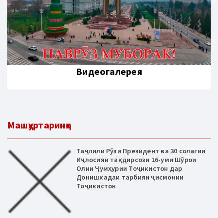
Видеогалерея
Машҳуртаринҳо
Таҷлили Рӯзи Президент ва 30 солагии
Иҷлосияи тақдирсози 16-уми Шӯрои
Олии Ҷумҳурии Тоҷикистон дар
Донишкадаи тарбияи ҷисмонии
Тоҷикистон