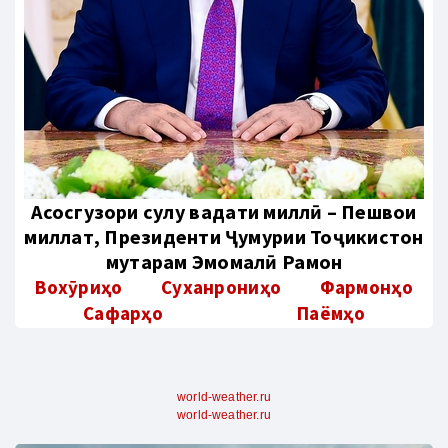
Aсосгузори сулҳу ваҳдати миллӣ – Пешвои
миллат, Президенти Ҷумҳурии Тоҷикистон
муҳтарам Эмомалӣ Раҳмон
Вохӯриҳо
Суханрониҳо
Фармонҳо
Сафарҳо
Паёмҳо
world-weather.ru
world-weather.ru