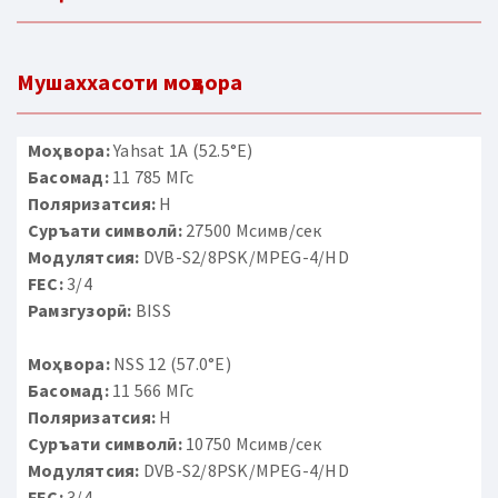
Мушаххасоти моҳвора
Моҳвора:
Yahsat 1A (52.5°E)
Басомад:
11 785 МГс
Поляризатсия:
H
Суръати символӣ:
27500 Мсимв/сек
Модулятсия:
DVB-S2/8PSK/MPEG-4/HD
FEC:
3/4
Рамзгузорӣ:
BISS
Моҳвора:
NSS 12 (57.0°E)
Басомад:
11 566 МГс
Поляризатсия:
H
Суръати символӣ:
10750 Мсимв/сек
Модулятсия:
DVB-S2/8PSK/MPEG-4/HD
FEC:
3/4