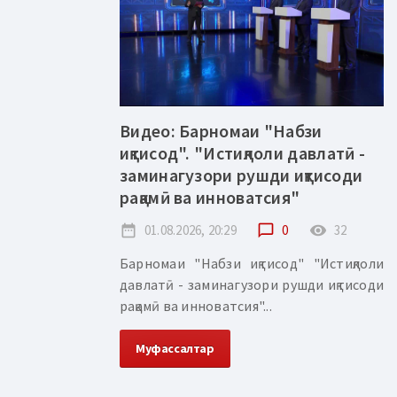
Видео: Барномаи "Набзи
иқтисод". "Истиқлоли давлатӣ -
заминагузори рушди иқтисоди
рақамӣ ва инноватсия"
date_range
01.08.2026, 20:29
chat_bubble_outline
0
remove_red_eye
32
Барномаи "Набзи иқтисод" "Истиқлоли
давлатӣ - заминагузори рушди иқтисоди
рақамӣ ва инноватсия"...
Муфассалтар