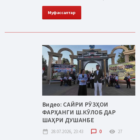
Муфассалтар
Видео: САЙРИ РӮЗҲОИ
ФАРҲАНГИ Ш.КӮЛОБ ДАР
ШАҲРИ ДУШАНБЕ
date_range
28.07.2026, 23:43
chat_bubble_outline
0
remove_red_eye
27