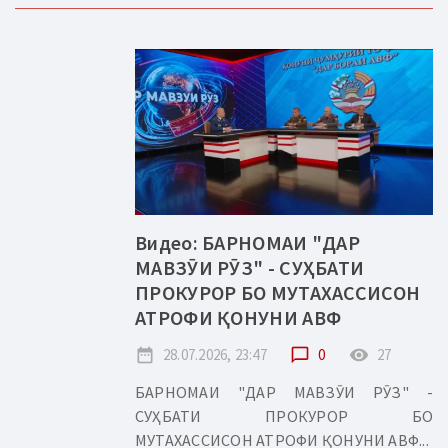
Видео: БАРНОМАИ "ДАР
МАВЗӮИ РӮЗ" - СУҲБАТИ
ПРОКУРОР БО МУТАХАССИСОН
АТРОФИ ҚОНУНИ АВФ
date_range
28.07.2026, 23:47
chat_bubble_outline
0
remove_red_eye
27
БАРНОМАИ "ДАР МАВЗӮИ РӮЗ" -
СУҲБАТИ ПРОКУРОР БО
МУТАХАССИСОН АТРОФИ ҚОНУНИ АВФ...