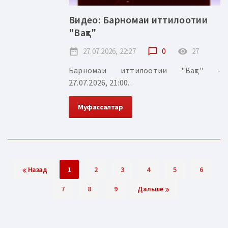
Видео: Барномаи иттилоотии
"Вақт"
date_range
27.07.2026, 22:27
chat_bubble_outline
0
remove_red_eye
27
Барномаи иттилоотии "Вақт" -
27.07.2026, 21:00...
Муфассалтар
Назад
1
2
3
4
5
6
7
8
9
Дальше