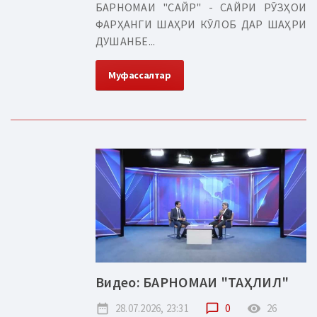
БАРНОМАИ "САЙР" - САЙРИ РӮЗҲОИ
ФАРҲАНГИ ШАҲРИ КӮЛОБ ДАР ШАҲРИ
ДУШАНБЕ...
Муфассалтар
Видео: БАРНОМАИ "ТАҲЛИЛ"
date_range
28.07.2026, 23:31
chat_bubble_outline
0
remove_red_eye
26