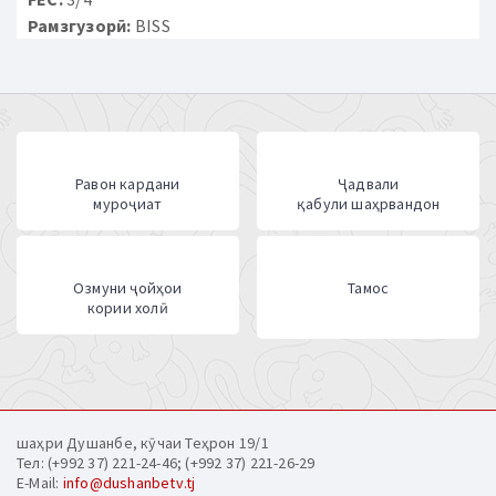
Рамзгузорӣ:
BISS
Равон кардани
Ҷадвали
муроҷиат
қабули шаҳрвандон
Озмуни ҷойҳои
Тамос
кории холӣ
шаҳри Душанбе, кӯчаи Теҳрон 19/1
Тел: (+992 37) 221-24-46; (+992 37) 221-26-29
E-Mail:
info@dushanbetv.tj