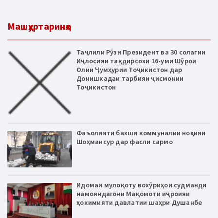
Машҳуртаринҳо
Таҷлили Рӯзи Президент ва 30 солагии
Иҷлосияи тақдирсози 16-уми Шӯрои
Олии Ҷумҳурии Тоҷикистон дар
Донишкадаи тарбияи ҷисмонии
Тоҷикистон
Фаъолияти бахши коммуналии ноҳияи
Шоҳмансур дар фасли сармо
Идомаи мулоқоту вохӯриҳои судманди
намояндагони Мақомоти иҷроияи
ҳокимияти давлатии шаҳри Душанбе