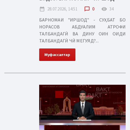
date_range
28.07.2026, 14:51
chat_bubble_outline
0
remove_red_eye
34
БАРНОМАИ "ИРШОД" - СУҲБАТ БО
НОРАСОВ АБДУАЛИМ АТРОФИ
ТАЛБАНДАГӢ ВА ДИНУ ОИН ОИДИ
ТАЛБАНДАГӢ ЧӢ МЕГУЯД?...
Муфассалтар