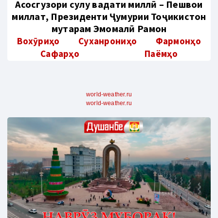
Aсосгузори сулҳу ваҳдати миллӣ – Пешвои
миллат, Президенти Ҷумҳурии Тоҷикистон
муҳтарам Эмомалӣ Раҳмон
Вохӯриҳо
Суханрониҳо
Фармонҳо
Сафарҳо
Паёмҳо
world-weather.ru
world-weather.ru