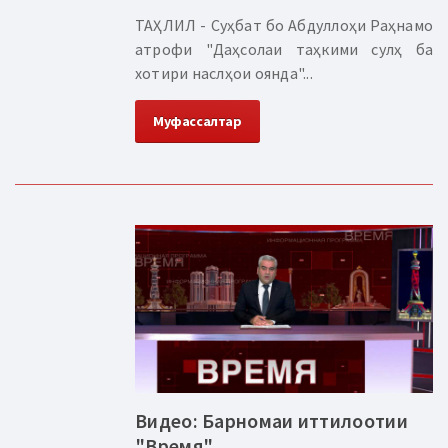
ТАҲЛИЛ - Суҳбат бо Абдуллоҳи Раҳнамо
атрофи "Даҳсолаи таҳкими сулҳ ба
хотири наслҳои оянда"...
Муфассалтар
Видео: Барномаи иттилоотии
"Время"