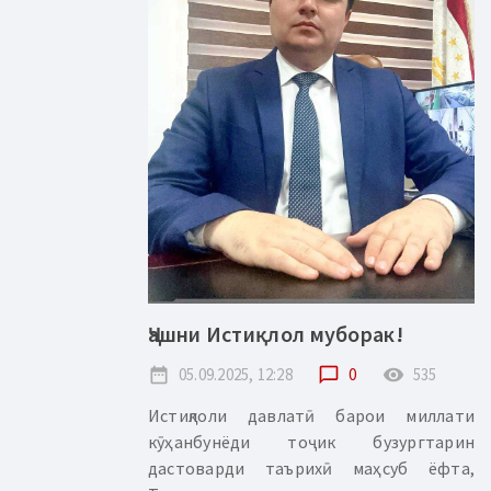
Ҷашни Истиқлол муборак!
date_range
05.09.2025, 12:28
chat_bubble_outline
0
remove_red_eye
535
Истиқлоли давлатӣ барои миллати
кӯҳанбунёди тоҷик бузургтарин
дастоварди таърихӣ маҳсуб ёфта,