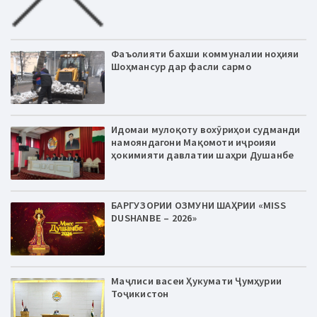
Фаъолияти бахши коммуналии ноҳияи
Шоҳмансур дар фасли сармо
Идомаи мулоқоту вохӯриҳои судманди
намояндагони Мақомоти иҷроияи
ҳокимияти давлатии шаҳри Душанбе
БАРГУЗОРИИ ОЗМУНИ ШАҲРИИ «MISS
DUSHANBE – 2026»
Маҷлиси васеи Ҳукумати Ҷумҳурии
Тоҷикистон