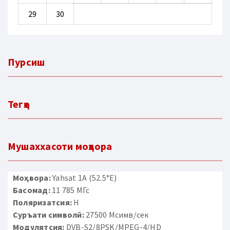
29
30
Пурсиш
Тегҳо
Мушаххасоти моҳвора
Моҳвора:
Yahsat 1A (52.5°E)
Басомад:
11 785 МГс
Поляризатсия:
H
Суръати символӣ:
27500 Мсимв/сек
Модулятсия:
DVB-S2/8PSK/MPEG-4/HD