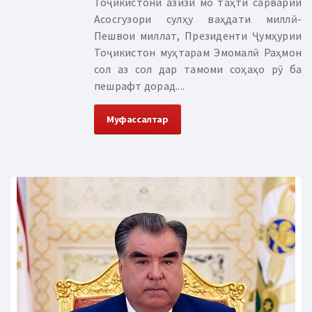
Тоҷикистони азизи мо таҳти сарварии
Асосгузори сулҳу ваҳдати миллӣ-
Пешвои миллат, Президенти Ҷумҳурии
Тоҷикистон муҳтарам Эмомалӣ Раҳмон
сол аз сол дар тамоми соҳаҳо рӯ ба
пешрафт дорад....
Муфассалтар