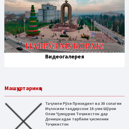
Видеогалерея
Машҳуртаринҳо
Таҷлили Рӯзи Президент ва 30 солагии
Иҷлосияи тақдирсози 16-уми Шӯрои
Олии Ҷумҳурии Тоҷикистон дар
Донишкадаи тарбияи ҷисмонии
Тоҷикистон