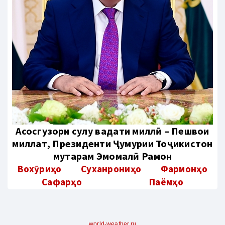
Aсосгузори сулҳу ваҳдати миллӣ – Пешвои
миллат, Президенти Ҷумҳурии Тоҷикистон
муҳтарам Эмомалӣ Раҳмон
Вохӯриҳо
Суханрониҳо
Фармонҳо
Сафарҳо
Паёмҳо
world-weather.ru