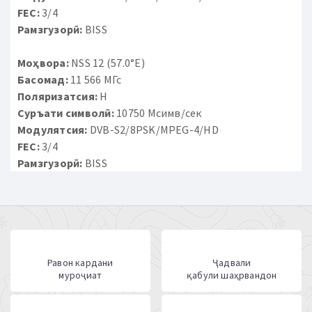
FEC:
3/4
Рамзгузорӣ:
BISS
Моҳвора:
NSS 12 (57.0°E)
Басомад:
11 566 МГс
Поляризатсия:
H
Суръати символӣ:
10750 Мсимв/сек
Модулятсия:
DVB-S2/8PSK/MPEG-4/HD
FEC:
3/4
Рамзгузорӣ:
BISS
Равон кардани
Ҷадвали
муроҷиат
қабули шаҳрвандон