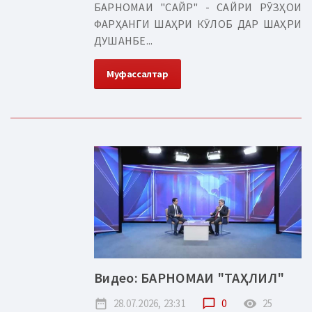
БАРНОМАИ "САЙР" - САЙРИ РӮЗҲОИ
ФАРҲАНГИ ШАҲРИ КӮЛОБ ДАР ШАҲРИ
ДУШАНБЕ...
Муфассалтар
Видео: БАРНОМАИ "ТАҲЛИЛ"
date_range
28.07.2026, 23:31
chat_bubble_outline
0
remove_red_eye
25