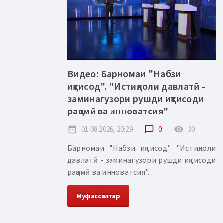
Видео: Барномаи "Набзи
иқтисод". "Истиқлоли давлатӣ -
заминагузори рушди иқтисоди
рақамӣ ва инноватсия"
date_range
01.08.2026, 20:29
chat_bubble_outline
0
remove_red_eye
30
Барномаи "Набзи иқтисод" "Истиқлоли
давлатӣ - заминагузори рушди иқтисоди
рақамӣ ва инноватсия"...
Муфассалтар