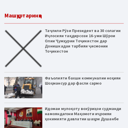
Машҳуртаринҳо
Таҷлили Рӯзи Президент ва 30 солагии
Иҷлосияи тақдирсози 16-уми Шӯрои
Олии Ҷумҳурии Тоҷикистон дар
Донишкадаи тарбияи ҷисмонии
Тоҷикистон
Фаъолияти бахши коммуналии ноҳияи
Шоҳмансур дар фасли сармо
Идомаи мулоқоту вохӯриҳои судманди
намояндагони Мақомоти иҷроияи
ҳокимияти давлатии шаҳри Душанбе