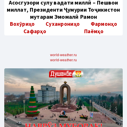
Aсосгузори сулҳу ваҳдати миллӣ – Пешвои
миллат, Президенти Ҷумҳурии Тоҷикистон
муҳтарам Эмомалӣ Раҳмон
Вохӯриҳо
Суханрониҳо
Фармонҳо
Сафарҳо
Паёмҳо
world-weather.ru
world-weather.ru