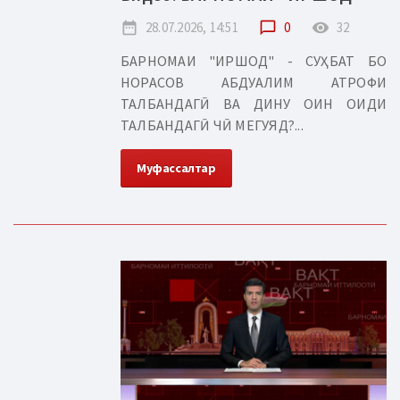
date_range
28.07.2026, 14:51
chat_bubble_outline
0
remove_red_eye
32
БАРНОМАИ "ИРШОД" - СУҲБАТ БО
НОРАСОВ АБДУАЛИМ АТРОФИ
ТАЛБАНДАГӢ ВА ДИНУ ОИН ОИДИ
ТАЛБАНДАГӢ ЧӢ МЕГУЯД?...
Муфассалтар