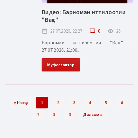
Видео: Барномаи иттилоотии
"Вақт"
date_range
27.07.2026, 22:27
chat_bubble_outline
0
remove_red_eye
26
Барномаи иттилоотии "Вақт" -
27.07.2026, 21:00...
Муфассалтар
Назад
1
2
3
4
5
6
7
8
9
Дальше