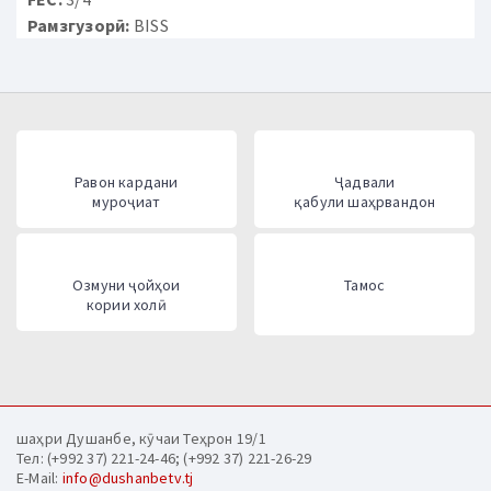
Рамзгузорӣ:
BISS
Равон кардани
Ҷадвали
муроҷиат
қабули шаҳрвандон
Озмуни ҷойҳои
Тамос
кории холӣ
шаҳри Душанбе, кӯчаи Теҳрон 19/1
Тел: (+992 37) 221-24-46; (+992 37) 221-26-29
E-Mail:
info@dushanbetv.tj