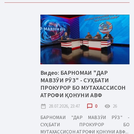
Видео: БАРНОМАИ "ДАР
МАВЗӮИ РӮЗ" - СУҲБАТИ
ПРОКУРОР БО МУТАХАССИСОН
АТРОФИ ҚОНУНИ АВФ
date_range
28.07.2026, 23:47
chat_bubble_outline
0
remove_red_eye
26
БАРНОМАИ "ДАР МАВЗӮИ РӮЗ" -
СУҲБАТИ ПРОКУРОР БО
МУТАХАССИСОН АТРОФИ ҚОНУНИ АВФ...