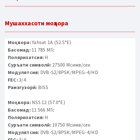
Мушаххасоти моҳвора
Моҳвора:
Yahsat 1A (52.5°E)
Басомад:
11 785 МГс
Поляризатсия:
H
Суръати символӣ:
27500 Мсимв/сек
Модулятсия:
DVB-S2/8PSK/MPEG-4/HD
FEC:
3/4
Рамзгузорӣ:
BISS
Моҳвора:
NSS 12 (57.0°E)
Басомад:
11 566 МГс
Поляризатсия:
H
Суръати символӣ:
10750 Мсимв/сек
Модулятсия:
DVB-S2/8PSK/MPEG-4/HD
FEC:
3/4