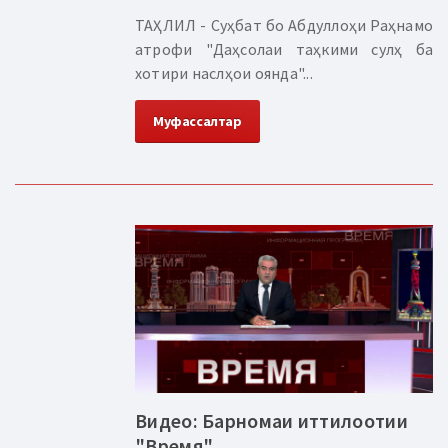
ТАҲЛИЛ - Суҳбат бо Абдуллоҳи Раҳнамо
атрофи "Даҳсолаи таҳкими сулҳ ба
хотири наслҳои оянда"...
Муфассалтар
Видео: Барномаи иттилоотии
"Время"