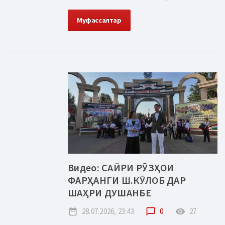
Муфассалтар
Видео: САЙРИ РӮЗҲОИ
ФАРҲАНГИ Ш.КӮЛОБ ДАР
ШАҲРИ ДУШАНБЕ
date_range
28.07.2026, 23:43
chat_bubble_outline
0
remove_red_eye
27