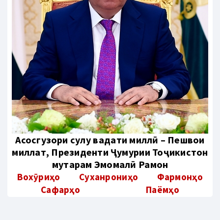
Aсосгузори сулҳу ваҳдати миллӣ – Пешвои
миллат, Президенти Ҷумҳурии Тоҷикистон
муҳтарам Эмомалӣ Раҳмон
Вохӯриҳо
Суханрониҳо
Фармонҳо
Сафарҳо
Паёмҳо