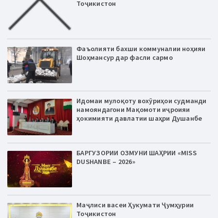
Тоҷикистон
Фаъолияти бахши коммуналии ноҳияи
Шоҳмансур дар фасли сармо
Идомаи мулоқоту вохӯриҳои судманди
намояндагони Мақомоти иҷроияи
ҳокимияти давлатии шаҳри Душанбе
БАРГУЗОРИИ ОЗМУНИ ШАҲРИИ «MISS
DUSHANBE – 2026»
Маҷлиси васеи Ҳукумати Ҷумҳурии
Тоҷикистон