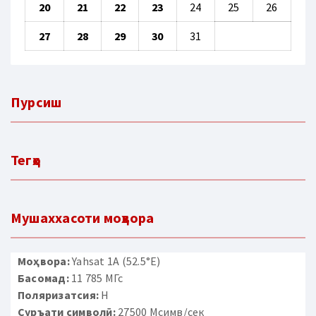
20
21
22
23
24
25
26
27
28
29
30
31
Пурсиш
Тегҳо
Мушаххасоти моҳвора
Моҳвора:
Yahsat 1A (52.5°E)
Басомад:
11 785 МГс
Поляризатсия:
H
Суръати символӣ:
27500 Мсимв/сек