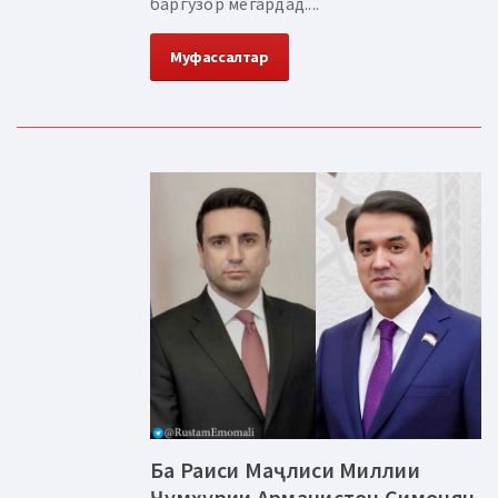
баргузор мегардад....
Муфассалтар
Ба Раиси Маҷлиси Миллии
Ҷумҳурии Арманистон Симонян