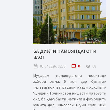
БА ДИҚҚАТИ НАМОЯНДАГОНИ
ВАО!
date_range
05.07.2026, 08:33
chat_bubble_outline
0
remove_red_eye
68
Муҳтарам намояндагони воситаҳои
ахбори омма, 6 июл дар Кумитаи
телевизион ва радиои назди Ҳукумати
Ҷумҳурии Тоҷикистон нишасти матбуотӣ
оид ба ҷамъбасти натиҷаҳои фаъолияти
кумита дар нимсолаи якуми соли 2026