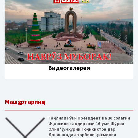
Видеогалерея
Машҳуртаринҳо
Таҷлили Рӯзи Президент ва 30 солагии
Иҷлосияи тақдирсози 16-уми Шӯрои
Олии Ҷумҳурии Тоҷикистон дар
Донишкадаи тарбияи ҷисмонии