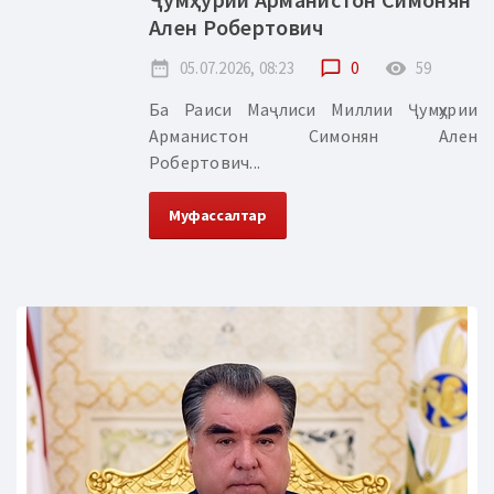
Ален Робертович
date_range
05.07.2026, 08:23
chat_bubble_outline
0
remove_red_eye
59
Ба Раиси Маҷлиси Миллии Ҷумҳурии
Арманистон Симонян Ален
Робертович...
Муфассалтар