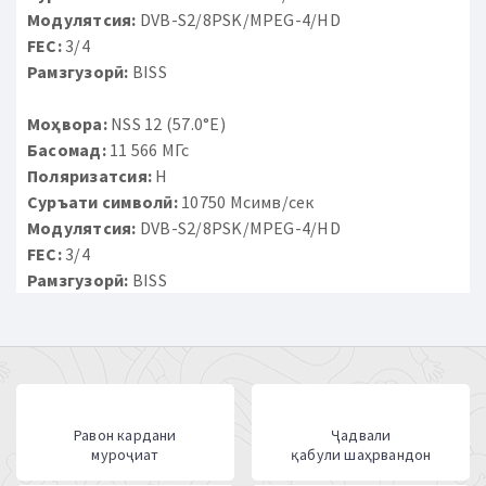
Модулятсия:
DVB-S2/8PSK/MPEG-4/HD
FEC:
3/4
Рамзгузорӣ:
BISS
Моҳвора:
NSS 12 (57.0°E)
Басомад:
11 566 МГс
Поляризатсия:
H
Суръати символӣ:
10750 Мсимв/сек
Модулятсия:
DVB-S2/8PSK/MPEG-4/HD
FEC:
3/4
Рамзгузорӣ:
BISS
Равон кардани
Ҷадвали
муроҷиат
қабули шаҳрвандон