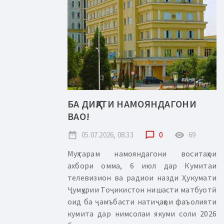
БА ДИҚҚАТИ НАМОЯНДАГОНИ
ВАО!
date_range
05.07.2026, 08:33
chat_bubble_outline
0
remove_red_eye
69
Муҳтарам намояндагони воситаҳои
ахбори омма, 6 июл дар Кумитаи
телевизион ва радиои назди Ҳукумати
Ҷумҳурии Тоҷикистон нишасти матбуотӣ
оид ба ҷамъбасти натиҷаҳои фаъолияти
кумита дар нимсолаи якуми соли 2026