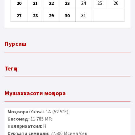
20
21
22
23
24
25
26
27
28
29
30
31
Пурсиш
Тегҳо
Мушаххасоти моҳвора
Моҳвора:
Yahsat 1A (52.5°E)
Басомад:
11 785 МГс
Поляризатсия:
H
Суръати символӣ:
27500 Мсимв/сек