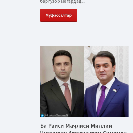
баргузор мегардад....
Муфассалтар
Ба Раиси Маҷлиси Миллии
Ҷумҳурии Арманистон Симонян