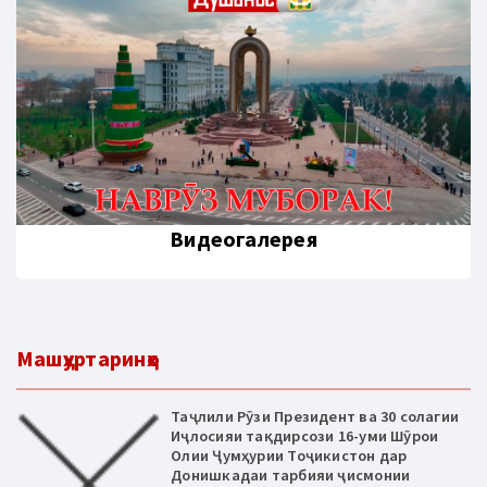
Видеогалерея
Машҳуртаринҳо
Таҷлили Рӯзи Президент ва 30 солагии
Иҷлосияи тақдирсози 16-уми Шӯрои
Олии Ҷумҳурии Тоҷикистон дар
Донишкадаи тарбияи ҷисмонии