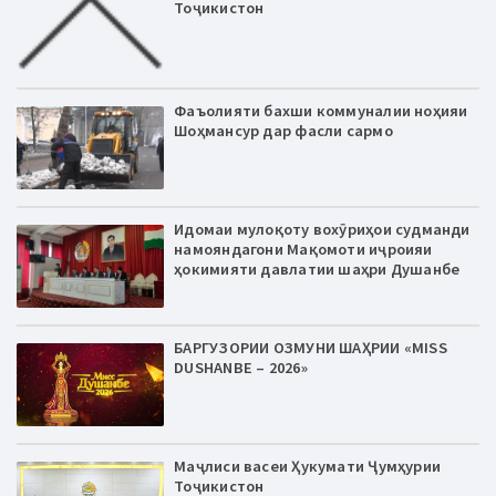
Тоҷикистон
Фаъолияти бахши коммуналии ноҳияи
Шоҳмансур дар фасли сармо
Идомаи мулоқоту вохӯриҳои судманди
намояндагони Мақомоти иҷроияи
ҳокимияти давлатии шаҳри Душанбе
БАРГУЗОРИИ ОЗМУНИ ШАҲРИИ «MISS
DUSHANBE – 2026»
Маҷлиси васеи Ҳукумати Ҷумҳурии
Тоҷикистон