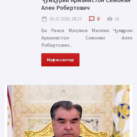
Ален Робертович
date_range
05.07.2026, 08:23
chat_bubble_outline
0
remove_red_eye
61
Ба Раиси Маҷлиси Миллии Ҷумҳурии
Арманистон Симонян Ален
Робертович...
Муфассалтар