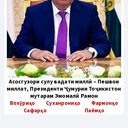
Aсосгузори сулҳу ваҳдати миллӣ – Пешвои
миллат, Президенти Ҷумҳурии Тоҷикистон
муҳтарам Эмомалӣ Раҳмон
Вохӯриҳо
Суханрониҳо
Фармонҳо
Сафарҳо
Паёмҳо