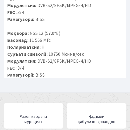
Модулятсия:
DVB-S2/8PSK/MPEG-4/HD
FEC:
3/4
Рамзгузорӣ:
BISS
Моҳвора:
NSS 12 (57.0°E)
Басомад:
11 566 МГс
Поляризатсия:
H
Суръати символӣ:
10750 Мсимв/сек
Модулятсия:
DVB-S2/8PSK/MPEG-4/HD
FEC:
3/4
Рамзгузорӣ:
BISS
Равон кардани
Ҷадвали
муроҷиат
қабули шаҳрвандон