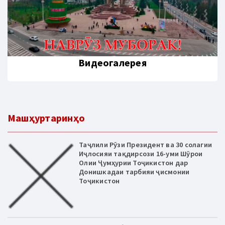
Видеогалерея
Машҳуртаринҳо
Таҷлили Рӯзи Президент ва 30 солагии
Иҷлосияи тақдирсози 16-уми Шӯрои
Олии Ҷумҳурии Тоҷикистон дар
Донишкадаи тарбияи ҷисмонии
Тоҷикистон