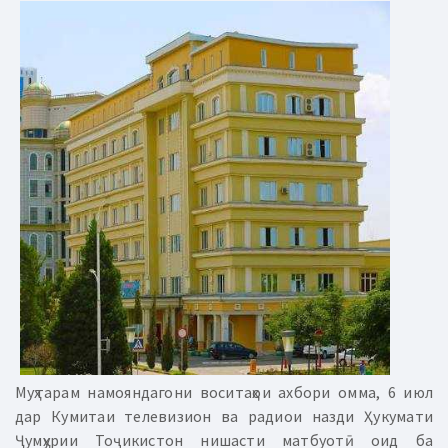
Муҳтарам намояндагони воситаҳои ахбори омма, 6 июл
дар Кумитаи телевизион ва радиои назди Ҳукумати
Ҷумҳурии Тоҷикистон нишасти матбуотӣ оид ба