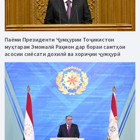
Паёми Президенти Ҷумҳурии Тоҷикистон
муҳтарам Эмомалӣ Раҳмон дар бораи самтҳои
асосии сиёсати дохилӣ ва хориҷии ҷумҳурӣ