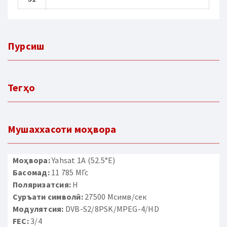
Пурсиш
Тегҳо
Мушаххасоти моҳвора
Моҳвора:
Yahsat 1A (52.5°E)
Басомад:
11 785 МГс
Поляризатсия:
H
Суръати символӣ:
27500 Мсимв/сек
Модулятсия:
DVB-S2/8PSK/MPEG-4/HD
FEC:
3/4