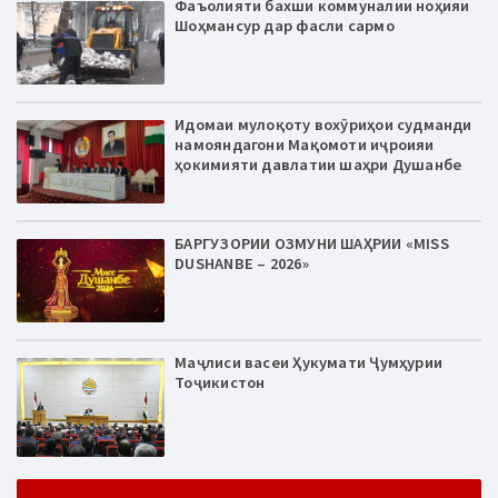
Фаъолияти бахши коммуналии ноҳияи
Шоҳмансур дар фасли сармо
Идомаи мулоқоту вохӯриҳои судманди
намояндагони Мақомоти иҷроияи
ҳокимияти давлатии шаҳри Душанбе
БАРГУЗОРИИ ОЗМУНИ ШАҲРИИ «MISS
DUSHANBE – 2026»
Маҷлиси васеи Ҳукумати Ҷумҳурии
Тоҷикистон