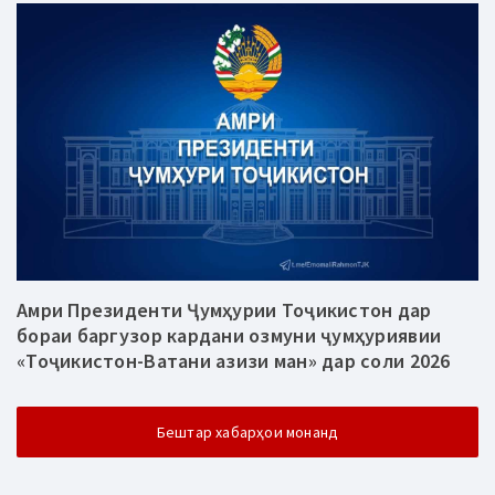
Амри Президенти Ҷумҳурии Тоҷикистон дар
бораи баргузор кардани озмуни ҷумҳуриявии
«Тоҷикистон-Ватани азизи ман» дар соли 2026
Бештар хабарҳои монанд