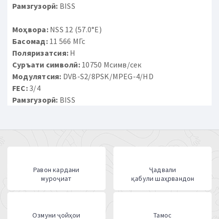
Рамзгузорӣ:
BISS
Моҳвора:
NSS 12 (57.0°E)
Басомад:
11 566 МГс
Поляризатсия:
H
Суръати символӣ:
10750 Мсимв/сек
Модулятсия:
DVB-S2/8PSK/MPEG-4/HD
FEC:
3/4
Рамзгузорӣ:
BISS
Равон кардани
Ҷадвали
муроҷиат
қабули шаҳрвандон
Озмуни ҷойҳои
Тамос