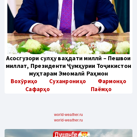
Aсосгузори сулҳу ваҳдати миллӣ – Пешвои
миллат, Президенти Ҷумҳурии Тоҷикистон
муҳтарам Эмомалӣ Раҳмон
Вохӯриҳо
Суханрониҳо
Фармонҳо
Сафарҳо
Паёмҳо
world-weather.ru
world-weather.ru