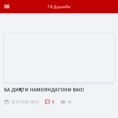
ТВ Душанбе
БА ДИҚҚАТИ НАМОЯНДАГОНИ ВАО!
date_range
05.07.2026, 08:33
chat_bubble_outline
0
remove_red_eye
63