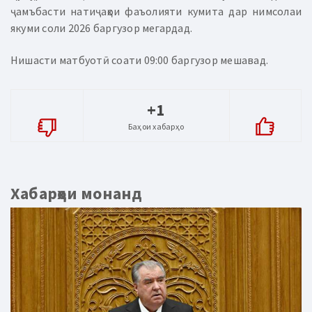
ҷамъбасти натиҷаҳои фаъолияти кумита дар нимсолаи
якуми соли 2026 баргузор мегардад.
Нишасти матбуотӣ соати 09:00 баргузор мешавад.
+1
Баҳои хабарҳо
Хабарҳои монанд