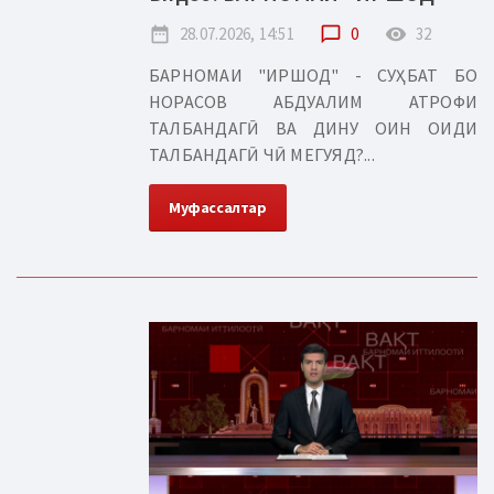
date_range
28.07.2026, 14:51
chat_bubble_outline
0
remove_red_eye
32
БАРНОМАИ "ИРШОД" - СУҲБАТ БО
НОРАСОВ АБДУАЛИМ АТРОФИ
ТАЛБАНДАГӢ ВА ДИНУ ОИН ОИДИ
ТАЛБАНДАГӢ ЧӢ МЕГУЯД?...
Муфассалтар