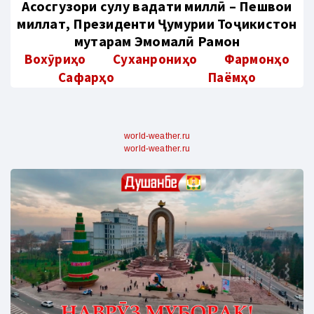
Aсосгузори сулҳу ваҳдати миллӣ – Пешвои
миллат, Президенти Ҷумҳурии Тоҷикистон
муҳтарам Эмомалӣ Раҳмон
Вохӯриҳо
Суханрониҳо
Фармонҳо
Сафарҳо
Паёмҳо
world-weather.ru
world-weather.ru