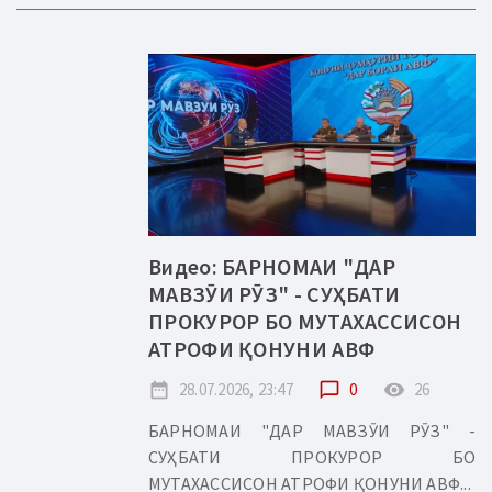
Видео: БАРНОМАИ "ДАР
МАВЗӮИ РӮЗ" - СУҲБАТИ
ПРОКУРОР БО МУТАХАССИСОН
АТРОФИ ҚОНУНИ АВФ
date_range
28.07.2026, 23:47
chat_bubble_outline
0
remove_red_eye
26
БАРНОМАИ "ДАР МАВЗӮИ РӮЗ" -
СУҲБАТИ ПРОКУРОР БО
МУТАХАССИСОН АТРОФИ ҚОНУНИ АВФ...