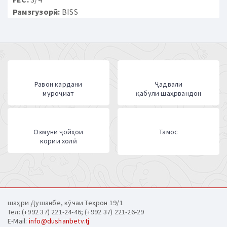
Рамзгузорӣ:
BISS
Равон кардани
Ҷадвали
муроҷиат
қабули шаҳрвандон
Озмуни ҷойҳои
Тамос
кории холӣ
шаҳри Душанбе, кӯчаи Теҳрон 19/1
Тел: (+992 37) 221-24-46; (+992 37) 221-26-29
E-Mail:
info@dushanbetv.tj