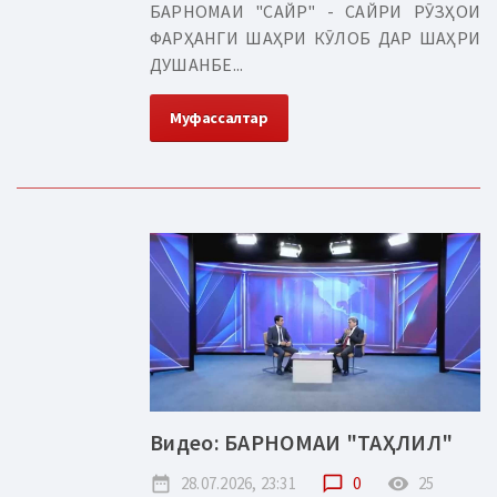
БАРНОМАИ "САЙР" - САЙРИ РӮЗҲОИ
ФАРҲАНГИ ШАҲРИ КӮЛОБ ДАР ШАҲРИ
ДУШАНБЕ...
Муфассалтар
Видео: БАРНОМАИ "ТАҲЛИЛ"
date_range
28.07.2026, 23:31
chat_bubble_outline
0
remove_red_eye
25