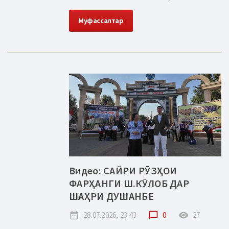
Муфассалтар
Видео: САЙРИ РӮЗҲОИ
ФАРҲАНГИ Ш.КӮЛОБ ДАР
ШАҲРИ ДУШАНБЕ
date_range
28.07.2026, 23:43
chat_bubble_outline
0
remove_red_eye
27