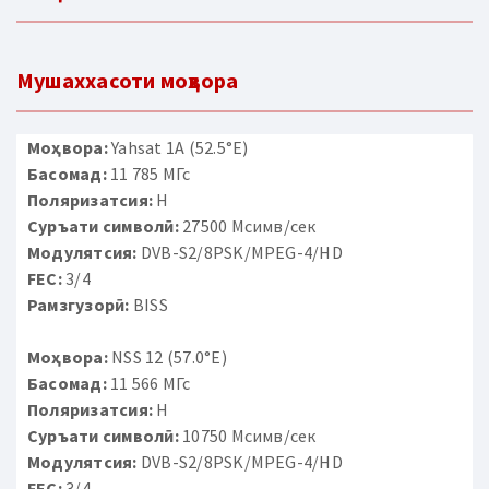
Мушаххасоти моҳвора
Моҳвора:
Yahsat 1A (52.5°E)
Басомад:
11 785 МГс
Поляризатсия:
H
Суръати символӣ:
27500 Мсимв/сек
Модулятсия:
DVB-S2/8PSK/MPEG-4/HD
FEC:
3/4
Рамзгузорӣ:
BISS
Моҳвора:
NSS 12 (57.0°E)
Басомад:
11 566 МГс
Поляризатсия:
H
Суръати символӣ:
10750 Мсимв/сек
Модулятсия:
DVB-S2/8PSK/MPEG-4/HD
FEC:
3/4