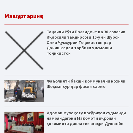
Машҳуртаринҳо
Таҷлили Рӯзи Президент ва 30 солагии
Иҷлосияи тақдирсози 16-уми Шӯрои
Олии Ҷумҳурии Тоҷикистон дар
Донишкадаи тарбияи ҷисмонии
Тоҷикистон
Фаъолияти бахши коммуналии ноҳияи
Шоҳмансур дар фасли сармо
Идомаи мулоқоту вохӯриҳои судманди
намояндагони Мақомоти иҷроияи
ҳокимияти давлатии шаҳри Душанбе