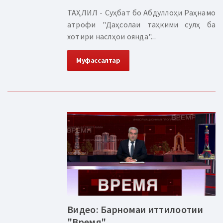
ТАҲЛИЛ - Суҳбат бо Абдуллоҳи Раҳнамо
атрофи "Даҳсолаи таҳкими сулҳ ба
хотири наслҳои оянда"...
Муфассалтар
Видео: Барномаи иттилоотии
"Время"