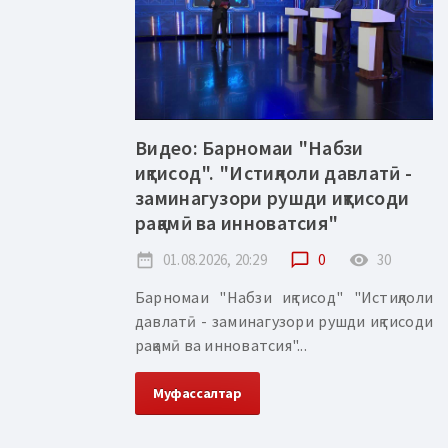
Видео: Барномаи "Набзи
иқтисод". "Истиқлоли давлатӣ -
заминагузори рушди иқтисоди
рақамӣ ва инноватсия"
date_range
01.08.2026, 20:29
chat_bubble_outline
0
remove_red_eye
30
Барномаи "Набзи иқтисод" "Истиқлоли
давлатӣ - заминагузори рушди иқтисоди
рақамӣ ва инноватсия"...
Муфассалтар