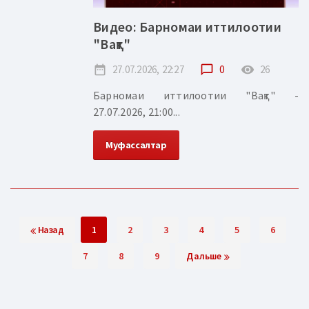
Видео: Барномаи иттилоотии
"Вақт"
date_range
27.07.2026, 22:27
chat_bubble_outline
0
remove_red_eye
26
Барномаи иттилоотии "Вақт" -
27.07.2026, 21:00...
Муфассалтар
Назад
1
2
3
4
5
6
7
8
9
Дальше