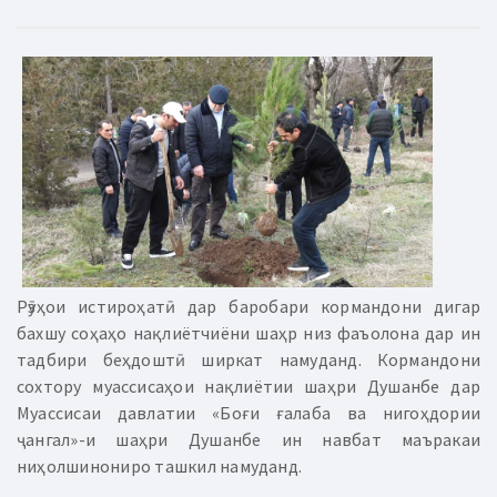
Рӯзҳои истироҳатӣ дар баробари кормандони дигар
бахшу соҳаҳо нақлиётчиёни шаҳр низ фаъолона дар ин
тадбири беҳдоштӣ ширкат намуданд. Кормандони
сохтору муассисаҳои нақлиётии шаҳри Душанбе дар
Муассисаи давлатии «Боғи ғалаба ва нигоҳдории
ҷангал»-и шаҳри Душанбе ин навбат маъракаи
ниҳолшинониро ташкил намуданд.