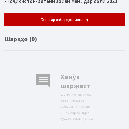
«Тоҷикистон-Ватани азизи ман» дар соли 2023
Бештар хабарҳои монанд
Шарҳҳо (0)
comment
Ҳанӯз
шарҳ нест
Шумо метавонед
аввалин касе
бошед, ки оиди
ин хабар фикри
худро баён кунед!