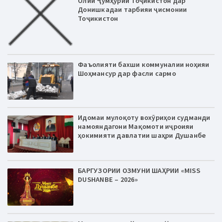
Олии Ҷумҳурии Тоҷикистон дар
Донишкадаи тарбияи ҷисмонии
Тоҷикистон
Фаъолияти бахши коммуналии ноҳияи
Шоҳмансур дар фасли сармо
Идомаи мулоқоту вохӯриҳои судманди
намояндагони Мақомоти иҷроияи
ҳокимияти давлатии шаҳри Душанбе
БАРГУЗОРИИ ОЗМУНИ ШАҲРИИ «MISS
DUSHANBE – 2026»