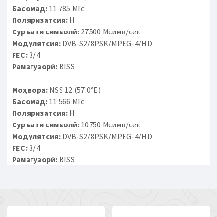
Басомад:
11 785 МГс
Поляризатсия:
H
Суръати символӣ:
27500 Мсимв/сек
Модулятсия:
DVB-S2/8PSK/MPEG-4/HD
FEC:
3/4
Рамзгузорӣ:
BISS
Моҳвора:
NSS 12 (57.0°E)
Басомад:
11 566 МГс
Поляризатсия:
H
Суръати символӣ:
10750 Мсимв/сек
Модулятсия:
DVB-S2/8PSK/MPEG-4/HD
FEC:
3/4
Рамзгузорӣ:
BISS