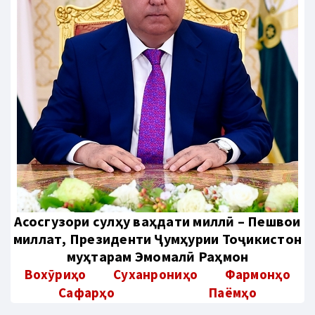
Aсосгузори сулҳу ваҳдати миллӣ – Пешвои
миллат, Президенти Ҷумҳурии Тоҷикистон
муҳтарам Эмомалӣ Раҳмон
Вохӯриҳо
Суханрониҳо
Фармонҳо
Сафарҳо
Паёмҳо