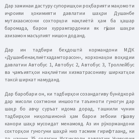
Дар заминаи дастуру супоришҳои роҳбарияти мақомоти
иҷроияи ҳокимияти давлатии шаҳри Душанбе
мутахаасисони сохторҳои нақлиётӣ ҳам ба ҳашар
баромада, барои хуррамгардонии як гӯшаи шаҳри
азизамон масъулият нишон доданд.
Дар ин тадбири беҳдоштӣ кормандони МДК
«Душанбенақлиётхадамторасон», корхонаҳои воҳидии
давлатии Автобус 1, Автобус 2, Автобус 3, Троллейбус
ва ҷамъиятҳои нақлиётии хизматрасониву ширкатҳои
таксӣ ширкат намуданд.
Дар баробари он, ки тадбирҳои созандагиву бунёдкорӣ
дар мисоли сохтмони иншооти таъиноти гуногун дар
шаҳр бо авҷу суръат идома дорад, ташкили чунин
тадбирҳои ниҳолшинонӣ ҳам барои зебоии гӯшаву
канори шаҳр мусоидат менамояд. Аз ин рӯ кормандони
сохторҳои гуногуни шаҳрӣ низ тасмим гирифтаанд, ки
то ҷашни 35 солагии Истиқлоли давлатии Ҷумҳурии