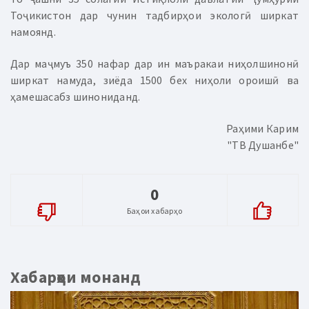
Тоҷикистон дар чунин тадбирҳои экологӣ ширкат
намоянд.
Дар маҷмуъ 350 нафар дар ин маъракаи ниҳолшинонӣ
ширкат намуда, зиёда 1500 бех ниҳоли ороишӣ ва
ҳамешасабз шинониданд.
Раҳими Карим
"ТВ Душанбе"
0
Баҳои хабарҳо
Хабарҳои монанд