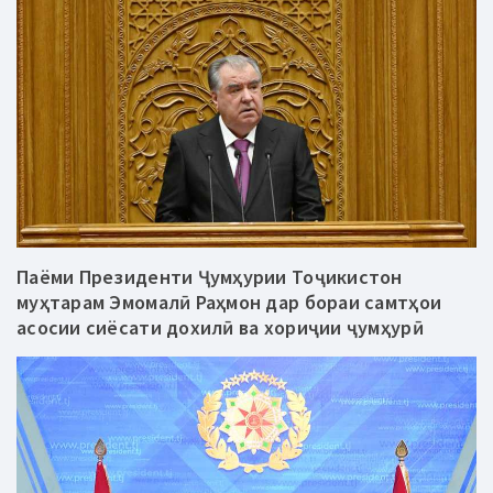
Паёми Президенти Ҷумҳурии Тоҷикистон
муҳтарам Эмомалӣ Раҳмон дар бораи самтҳои
асосии сиёсати дохилӣ ва хориҷии ҷумҳурӣ