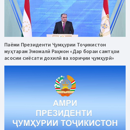
Паёми Президенти Ҷумҳурии Тоҷикистон
муҳтарам Эмомалӣ Раҳмон «Дар бораи самтҳои
асосии сиёсати дохилӣ ва хориҷии ҷумҳурӣ»