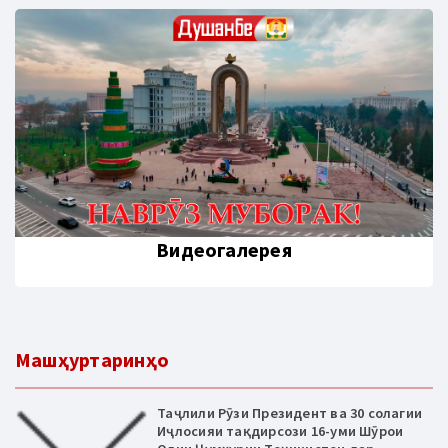
Видеогалерея
Машҳуртаринҳо
Таҷлили Рӯзи Президент ва 30 солагии
Иҷлосияи тақдирсози 16-уми Шӯрои