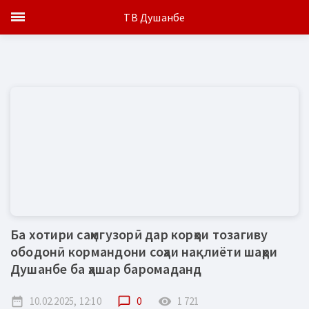
ТВ Душанбе
Ба хотири саҳмгузорӣ дар корҳои тозагиву
ободонӣ кормандони соҳаи нақлиёти шаҳри
Душанбе ба ҳашар баромаданд
date_range
10.02.2025, 12:10
chat_bubble_outline
0
remove_red_eye
1 721