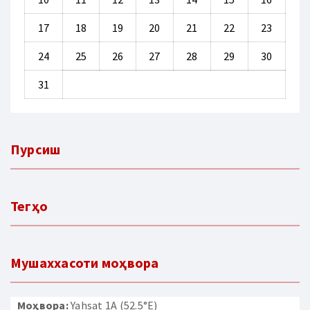
17
18
19
20
21
22
23
24
25
26
27
28
29
30
31
Пурсиш
Тегҳо
Мушаххасоти моҳвора
Моҳвора:
Yahsat 1A (52.5°E)