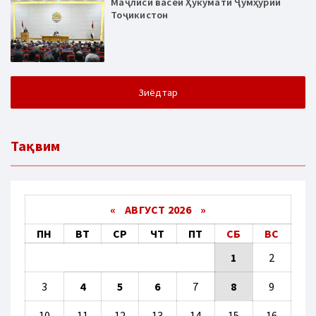
Маҷлиси васеи Ҳукумати Ҷумҳурии
Тоҷикистон
Зиёдтар
Тақвим
«
АВГУСТ 2026 »
ПН
ВТ
СР
ЧТ
ПТ
СБ
ВС
1
2
3
4
5
6
7
8
9
10
11
12
13
14
15
16