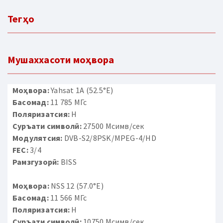
Тегҳо
Мушаххасоти моҳвора
Моҳвора:
Yahsat 1A (52.5°E)
Басомад:
11 785 МГс
Поляризатсия:
H
Суръати символӣ:
27500 Мсимв/сек
Модулятсия:
DVB-S2/8PSK/MPEG-4/HD
FEC:
3/4
Рамзгузорӣ:
BISS
Моҳвора:
NSS 12 (57.0°E)
Басомад:
11 566 МГс
Поляризатсия:
H
Суръати символӣ:
10750 Мсимв/сек