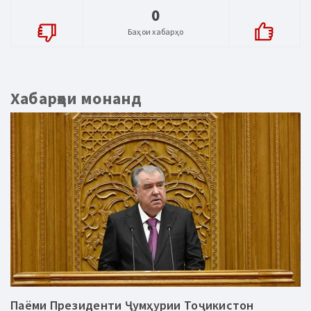
0
Баҳои хабарҳо
Хабарҳои монанд
Паёми Президенти Ҷумҳурии Тоҷикистон