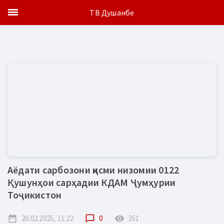
ТВ Душанбе
Аёдати сарбозони қисми низомии 0122
Қушунҳои сарҳадии КДАМ Ҷумҳурии
Тоҷикистон
date_range
20.02.2025, 11:22
chat_bubble_outline
0
remove_red_eye
351