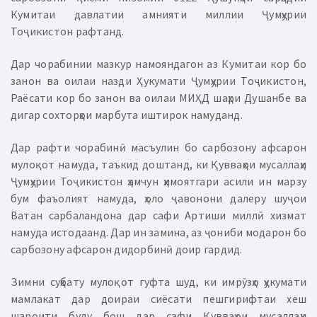
Кумитаи давлатии амнияти миллии Ҷумҳурии
Тоҷикистон рафтанд.
Дар чорабинии мазкур намояндагон аз Кумитаи кор бо
занон ва оилаи назди Ҳукумати Ҷумҳурии Тоҷикистон,
Раёсати кор бо занон ва оилаи МИҲД шаҳри Душанбе ва
дигар сохторҳои марбута иштирок намуданд.
Д
ар рафти чорабинӣ масъулин бо сарбозону афсарон
мулоқот намуда, таъкид доштанд, ки Қувваҳои мусаллаҳи
Ҷумҳурии Тоҷикистон ҳамчун ҳимоятгари асили ин марзу
бум фаъолият намуда, ҳоло ҷавонони далеру шуҷои
Ватан сарбаландона дар сафи Артиши миллӣ хизмат
намуда истодаанд. Дар ин замина, аз ҷониби модарон бо
сарбозону афсарон дидорбинӣ доир гардид.
Зимни суҳбату мулоқот гуфта шуд, ки имрӯзҳо ҳукумати
мамлакат дар доираи сиёсати пешгирифтаи хеш
шароити буду бош дар сафи Қувваҳои мусаллаҳи