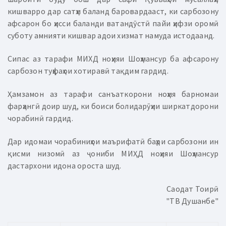
кишварро дар сатҳи баланд баровардааст, ки сарбозону
афсарон бо ҳисси баланди ватандӯстӣ пайи ҳифзи оромӣ
суботу амнияти кишвар адои хизмат намуда истодаанд.
Сипас аз тарафи МИХД ноҳияи Шоҳмансур ба афсарону
сарбозон туҳфаҳои хотиравӣ тақдим гардид.
Ҳамзамон аз тарафи санъаткорони ноҳия барномаи
фарҳангӣ доир шуд, ки боиси болидарӯҳии ширкатдорони
чорабинӣ гардид.
Дар идомаи чорабиниҳои маърифатӣ баҳри сарбозони ин
қисми низомӣ аз ҷониби МИҲД ноҳияи Шоҳмансур
дастархони идона ороста шуд.
Саодат Тоирӣ
"ТВ Душанбе"