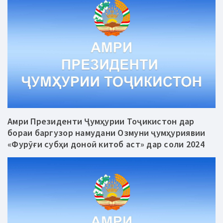
Амри Президенти Ҷумҳурии Тоҷикистон дар
бораи баргузор намудани Озмуни ҷумҳуриявии
«Фурӯғи субҳи доноӣ китоб аст» дар соли 2024