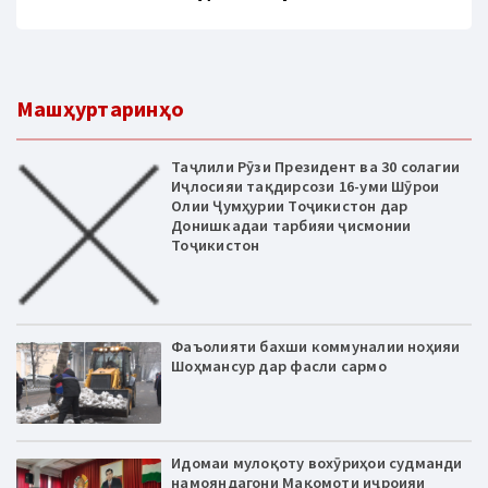
Машҳуртаринҳо
Таҷлили Рӯзи Президент ва 30 солагии
Иҷлосияи тақдирсози 16-уми Шӯрои
Олии Ҷумҳурии Тоҷикистон дар
Донишкадаи тарбияи ҷисмонии
Тоҷикистон
Фаъолияти бахши коммуналии ноҳияи
Шоҳмансур дар фасли сармо
Идомаи мулоқоту вохӯриҳои судманди
намояндагони Мақомоти иҷроияи