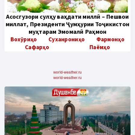
Aсосгузори сулҳу ваҳдати миллӣ – Пешвои
миллат, Президенти Ҷумҳурии Тоҷикистон
муҳтарам Эмомалӣ Раҳмон
Вохӯриҳо
Суханрониҳо
Фармонҳо
Сафарҳо
Паёмҳо
world-weather.ru
world-weather.ru