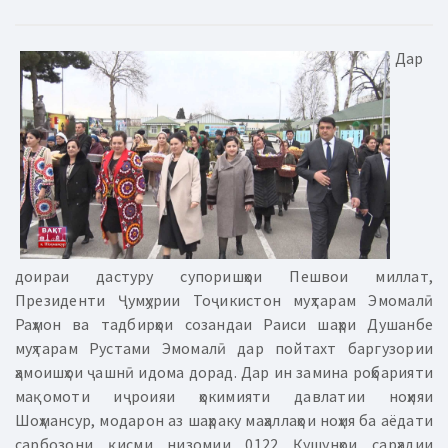
Дар
доираи дастуру супоришҳои Пешвои миллат,
Президенти Ҷумҳурии Тоҷикистон муҳтарам Эмомалӣ
Раҳмон ва тадбирҳои созандаи Раиси шаҳри Душанбе
муҳтарам Рустами Эмомалӣ дар пойтахт баргузории
ҳамоишҳои ҷашнӣ идома дорад. Дар ин замина роҳбарияти
мақомоти иҷроияи ҳокимияти давлатии ноҳияи
Шоҳмансур, модарон аз шаҳраку маҳаллаҳои ноҳия ба аёдати
сарбозони қисми низомии 0122 Қушунҳои сарҳадии