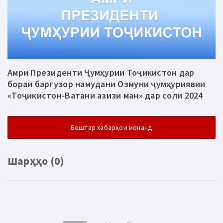
Амри Президенти Ҷумҳурии Тоҷикистон дар
бораи баргузор намудани Озмуни ҷумҳуриявии
«Тоҷикистон-Ватани азизи ман» дар соли 2024
Бештар хабарҳои монанд
Шарҳҳо (0)