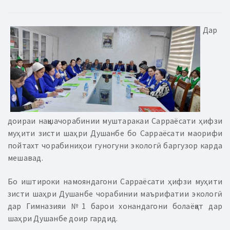
Дар
доираи нақшачорабинии муштаракаи Сарраёсати ҳифзи
муҳити зисти шаҳри Душанбе бо Сарраёсати маорифи
пойтахт чорабиниҳои гуногуни экологӣ баргузор карда
мешавад.
Бо иштироки намояндагони Сарраёсати ҳифзи муҳити
зисти шаҳри Душанбе чорабинии маърифатии экологӣ
дар Гимназияи №1 барои хонандагони болаёқат дар
шаҳри Душанбе доир гардид.