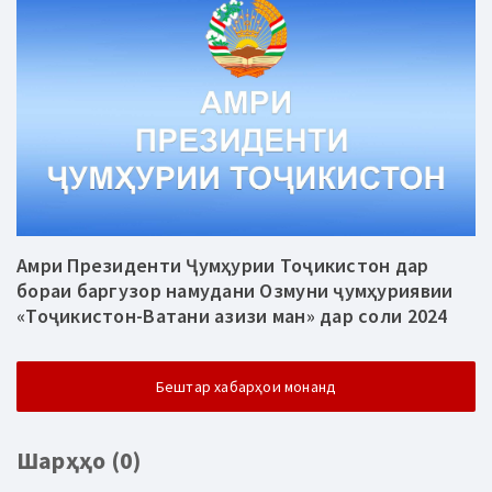
Амри Президенти Ҷумҳурии Тоҷикистон дар
бораи баргузор намудани Озмуни ҷумҳуриявии
«Тоҷикистон-Ватани азизи ман» дар соли 2024
Бештар хабарҳои монанд
Шарҳҳо (0)