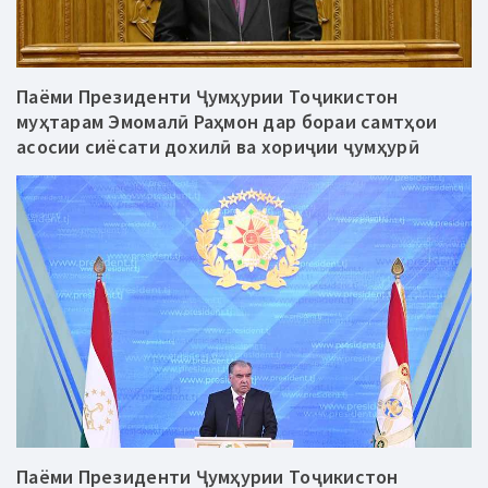
Паёми Президенти Ҷумҳурии Тоҷикистон
муҳтарам Эмомалӣ Раҳмон дар бораи самтҳои
асосии сиёсати дохилӣ ва хориҷии ҷумҳурӣ
Паёми Президенти Ҷумҳурии Тоҷикистон