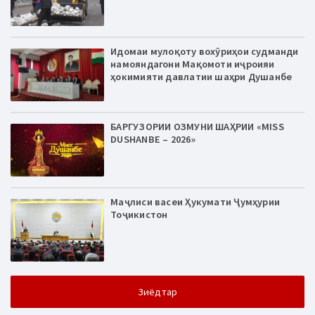
Идомаи мулоқоту вохӯриҳои судманди
намояндагони Мақомоти иҷроияи
ҳокимияти давлатии шаҳри Душанбе
БАРГУЗОРИИ ОЗМУНИ ШАҲРИИ «MISS
DUSHANBE – 2026»
Маҷлиси васеи Ҳукумати Ҷумҳурии
Тоҷикистон
Зиёдтар