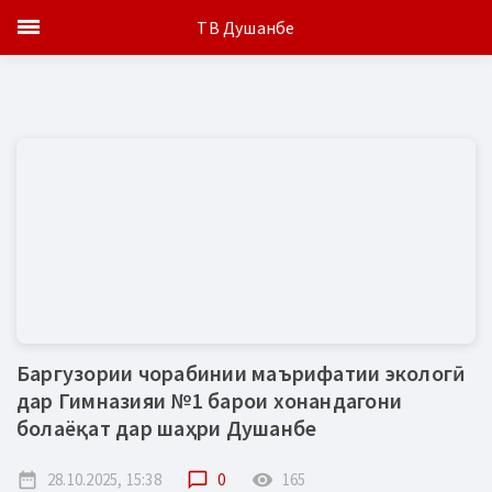
ТВ Душанбе
Баргузории чорабинии маърифатии экологӣ
дар Гимназияи №1 барои хонандагони
болаёқат дар шаҳри Душанбе
date_range
28.10.2025, 15:38
chat_bubble_outline
0
remove_red_eye
165