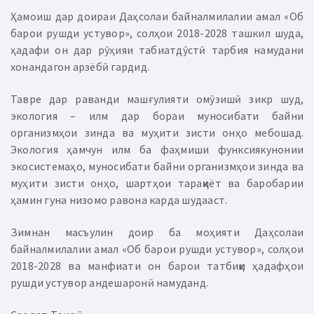
Ҳамоиш дар доираи Даҳсолаи байналмилалии амал «Об
барои рушди устувор», солҳои 2018-2028 ташкил шуда,
ҳадафи он дар рӯҳияи табиатдӯстӣ тарбия намудани
хонандагон арзёбӣ гардид.
Тавре дар раванди машғулияти омӯзишӣ зикр шуд,
экология – илм дар бораи муносибати байни
организмҳои зинда ва муҳити зисти онҳо мебошад.
Экология ҳамчун илм ба фаҳмиши функсиякунонии
экосистемаҳо, муносибати байни организмҳои зинда ва
муҳити зисти онҳо, шартҳои тараққиёт ва баробарии
ҳамин гуна низомо равона карда шудааст.
Зимнан масъулин доир ба моҳияти Даҳсолаи
байналмилалии амал «Об барои рушди устувор», солҳои
2018-2028 ва манфиати он барои татбиқи ҳадафҳои
рушди устувор андешаронӣ намуданд.