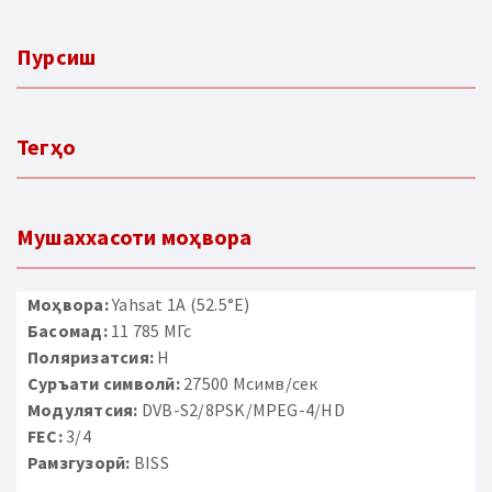
Пурсиш
Тегҳо
Мушаххасоти моҳвора
Моҳвора:
Yahsat 1A (52.5°E)
Басомад:
11 785 МГс
Поляризатсия:
H
Суръати символӣ:
27500 Мсимв/сек
Модулятсия:
DVB-S2/8PSK/MPEG-4/HD
FEC:
3/4
Рамзгузорӣ:
BISS