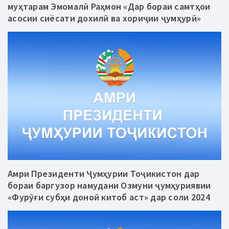
муҳтарам Эмомалӣ Раҳмон «Дар бораи самтҳои
асосии сиёсати дохилӣ ва хориҷии ҷумҳурӣ»
Амри Президенти Ҷумҳурии Тоҷикистон дар
бораи баргузор намудани Озмуни ҷумҳуриявии
«Фурӯғи субҳи доноӣ китоб аст» дар соли 2024