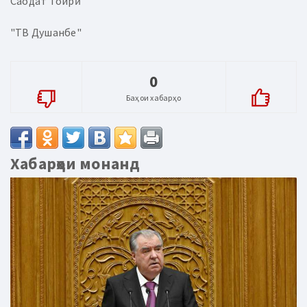
Саодат Тоирӣ
"ТВ Душанбе"
0
Баҳои хабарҳо
Хабарҳои монанд