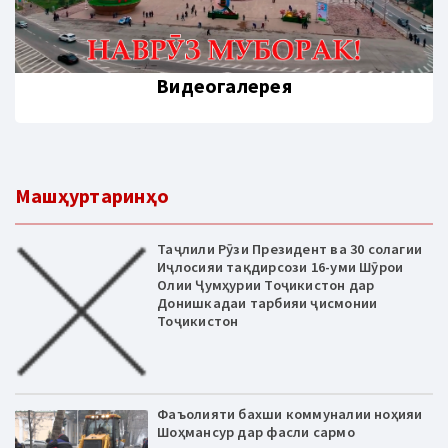
Видеогалерея
Машҳуртаринҳо
Таҷлили Рӯзи Президент ва 30 солагии
Иҷлосияи тақдирсози 16-уми Шӯрои
Олии Ҷумҳурии Тоҷикистон дар
Донишкадаи тарбияи ҷисмонии
Тоҷикистон
Фаъолияти бахши коммуналии ноҳияи
Шоҳмансур дар фасли сармо