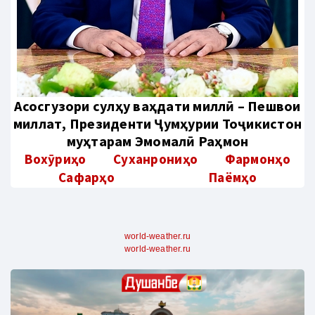
Aсосгузори сулҳу ваҳдати миллӣ – Пешвои
миллат, Президенти Ҷумҳурии Тоҷикистон
муҳтарам Эмомалӣ Раҳмон
Вохӯриҳо
Суханрониҳо
Фармонҳо
Сафарҳо
Паёмҳо
world-weather.ru
world-weather.ru