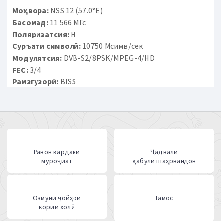
Моҳвора:
NSS 12 (57.0°E)
Басомад:
11 566 МГс
Поляризатсия:
H
Суръати символӣ:
10750 Мсимв/сек
Модулятсия:
DVB-S2/8PSK/MPEG-4/HD
FEC:
3/4
Рамзгузорӣ:
BISS
Равон кардани
Ҷадвали
муроҷиат
қабули шаҳрвандон
Озмуни ҷойҳои
Тамос
кории холӣ