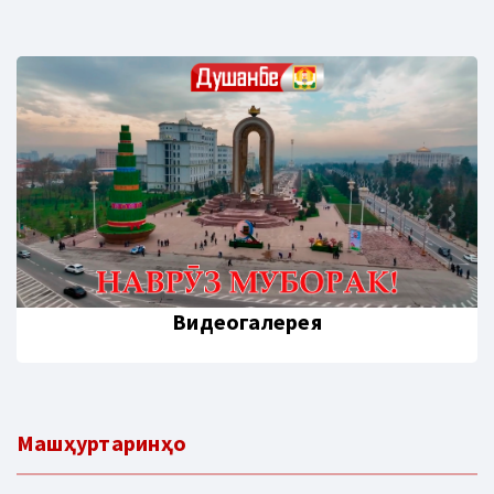
Видеогалерея
Машҳуртаринҳо