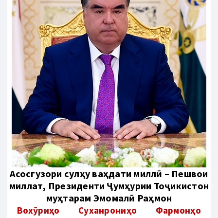
Aсосгузори сулҳу ваҳдати миллӣ – Пешвои
миллат, Президенти Ҷумҳурии Тоҷикистон
муҳтарам Эмомалӣ Раҳмон
Вохӯриҳо
Суханрониҳо
Фармонҳо