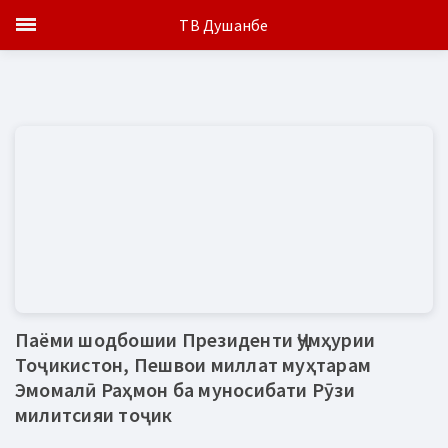
ТВ Душанбе
Паёми шодбошии Президенти Ҷумҳурии
Тоҷикистон, Пешвои миллат муҳтарам
Эмомалӣ Раҳмон ба муносибати Рӯзи
милитсияи тоҷик