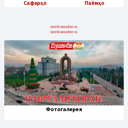
Сафарҳо
Паёмҳо
world-weather.ru
world-weather.ru
Фотогалерея