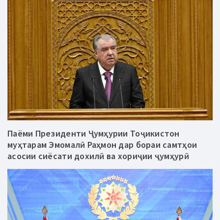
Паёми Президенти Ҷумҳурии Тоҷикистон
муҳтарам Эмомалӣ Раҳмон дар бораи самтҳои
асосии сиёсати дохилӣ ва хориҷии ҷумҳурӣ