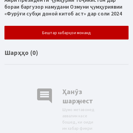
бораи баргузор намудани Озмуни ҷумҳуриявии
«Фурӯғи субҳи доноӣ китоб аст» дар соли 2024
Бештар хабарҳои монанд
Шарҳҳо (0)
comment
Ҳанӯз
шарҳ нест
Шумо метавонед
аввалин касе
бошед, ки оиди
ин хабар фикри