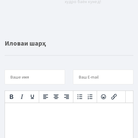
худро баён кунед!
Иловаи шарҳ