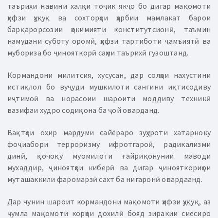
таърихи навини халқи тоҷик якҷо бо дигар мақомоти
ҳифзи ҳуқуқ ва сохторҳои ҳарбии мамлакат барои
барқарорсозии ҳокимияти конститутсионӣ, таъмин
намудани суботу оромӣ, ҳифзи тартиботи ҷамъиятӣ ва
мубориза бо ҷинояткорӣ саҳми таърихӣ гузоштанд.
Кормандони милитсия, хусусан, дар солҳои нахустини
истиқлол бо вуҷуди мушкилоти сангини иқтисодиву
иҷтимоӣ ва норасоии шароити моддиву техникӣ
вазифаи худро содиқона ба ҷой оварданд.
Вақтҳои охир мардуми сайёраро зуҳуроти хатарноку
фоҷиабори терроризму ифротгароӣ, радикализми
динӣ, қочоқу муомилоти ғайриқонунии маводи
мухаддир, ҷиноятҳои киберӣ ва дигар ҷинояткориҳои
муташаккили фаромарзӣ сахт ба нигаронӣ овардаанд.
Дар чунин шароит кормандони мақомоти ҳифзи ҳуқуқ, аз
ҷумла мақомоти корҳои дохилӣ бояд зиракии сиёсиро