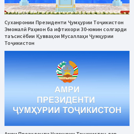
Суханронии Президенти Ҷумҳурии Тоҷикистон
Эмомалӣ Раҳмон ба ифтихори 30-юмин солгарди
таъсисёбии Қувваҳои Мусаллаҳи Ҷумҳурии
Тоҷикистон
Амри Президенти Ҷумҳурии Тоҷикистон дар