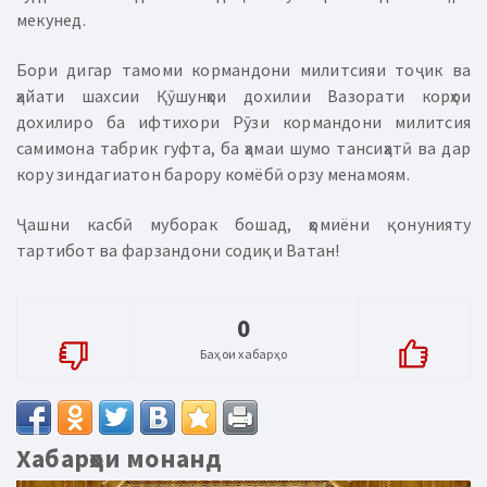
мекунед.
Бори дигар тамоми кормандони милитсияи тоҷик ва
ҳайати шахсии Қӯшунҳои дохилии Вазорати корҳои
дохилиро ба ифтихори Рӯзи кормандони милитсия
самимона табрик гуфта, ба ҳамаи шумо тансиҳатӣ ва дар
кору зиндагиатон барору комёбӣ орзу менамоям.
Ҷашни касбӣ муборак бошад, ҳомиёни қонунияту
тартибот ва фарзандони содиқи Ватан!
0
Баҳои хабарҳо
Хабарҳои монанд