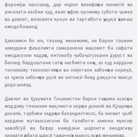
фаромӯш насозанд, дар иҷрои вазифаҳои хизматӣ ва
рисолати касбии худ, яъне ҳифзи оромиву суботи ҷомеа
ва давлат, волоияти қонун ва тартиботи ҳуқуқӣ ҳамеша
омода бошанд.
Ҳамзамон бо ин, таъкид менамоям, ки барои таъмин
намудани фаъолияти самараноки мақомот ба сифати
омодасозии кадрҳо, интихобу ҷобаҷогузории дуруст ва
баланд бардоштани сатҳи касбияти онҳо, аз худ кардани
техникаву технологияҳои ва омӯхтани забонҳои хориҷӣ,
аз ҷумла забонҳои русӣ ва англисӣ бояд диққати махсус
дода шавад.
Давлат ва Ҳукумати Тоҷикистон барои таҳкими асосҳои
моддиву техникии мақомоти корҳои дохилӣ ва Қӯшунҳои
дохилӣ, тарбияи кадрҳои баландихтисос, ба хизмат ҷалб
кардани мутахассисони ба талаботи замони муосир
ҷавобгӯй ва беҳтар намудани шароити зиндагиву
хизмати ҳайати шахсӣ таваҷҷуҳи махсус зоҳир менамояд.