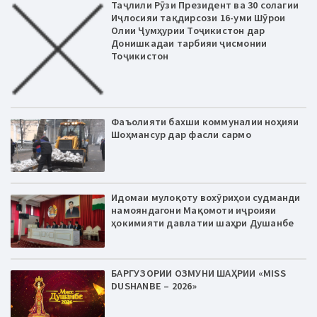
Таҷлили Рӯзи Президент ва 30 солагии
Иҷлосияи тақдирсози 16-уми Шӯрои
Олии Ҷумҳурии Тоҷикистон дар
Донишкадаи тарбияи ҷисмонии
Тоҷикистон
Фаъолияти бахши коммуналии ноҳияи
Шоҳмансур дар фасли сармо
Идомаи мулоқоту вохӯриҳои судманди
намояндагони Мақомоти иҷроияи
ҳокимияти давлатии шаҳри Душанбе
БАРГУЗОРИИ ОЗМУНИ ШАҲРИИ «MISS
DUSHANBE – 2026»