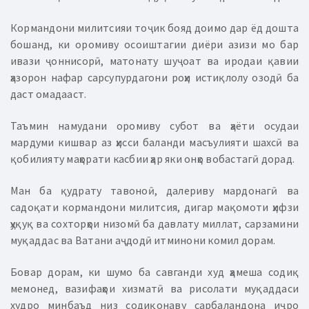
Кормандони милитсияи тоҷик бояд доимо дар ёд дошта
бошанд, ки оромиву осоиштагии диёри азизи мо бар
ивази ҷоннисорӣ, матонату шуҷоат ва иродаи қавии
ҳазорон нафар сарсупурдагони роҳи истиқлолу озодӣ ба
даст омадааст.
Таъмин намудани оромиву субот ва ҳаёти осудаи
мардуми кишвар аз ҳисси баланди масъулияти шахсӣ ва
қобилияту маҳорати касбии ҳар яки онҳо вобастагӣ дорад.
Ман ба қудрату тавоноӣ, далериву мардонагӣ ва
садоқати кормандони милитсия, дигар мақомоти ҳифзи
ҳуқуқ ва сохторҳои низомӣ ба давлату миллат, сарзамини
муқаддас ва Ватани аҷдодӣ итминони комил дорам.
Бовар дорам, ки шумо ба савганди худ ҳамеша содиқ
мемонед, вазифаҳои хизматӣ ва рисолати муқаддаси
худро минбаъд низ содиқонаву сарбаландона иҷро