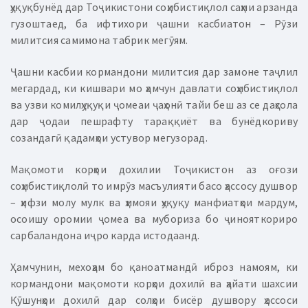
ҳуқуқбунёд дар Тоҷикистони соҳибистиқлол саҳми арзанда
гузоштаед, ба ифтихори ҷашни касбиатон – Рӯзи
милитсия самимона табрик мегӯям.
Ҷашни касбии кормандони милитсия дар замоне таҷлил
мегардад, ки кишвари мо ҳамчун давлати соҳибистиқлол
ва узви комилҳуқуқи ҷомеаи ҷаҳонӣ тайи беш аз се даҳсола
дар ҷодаи пешрафту тараққиёт ва бунёдкориву
созандагӣ қадамҳои устувор мегузорад.
Мақомоти корҳои дохилии Тоҷикистон аз оғози
соҳибистиқлолӣ то имрӯз масъулияти басо ҳассосу душвор
– ҳифзи молу мулк ва ҳимояи ҳуқуқу манфиатҳои мардум,
осоишу оромии ҷомеа ва мубориза бо ҷинояткориро
сарбаландона иҷро карда истодаанд.
Ҳамчунин, мехоҳам бо қаноатмандӣ иброз намоям, ки
кормандони мақомоти корҳои дохилӣ ва ҳайати шахсии
Қӯшунҳои дохилӣ дар солҳои бисёр душвору ҳассоси