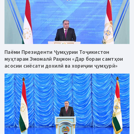
Паёми Президенти Ҷумҳурии Тоҷикистон
муҳтарам Эмомалӣ Раҳмон «Дар бораи самтҳои
асосии сиёсати дохилӣ ва хориҷии ҷумҳурӣ»