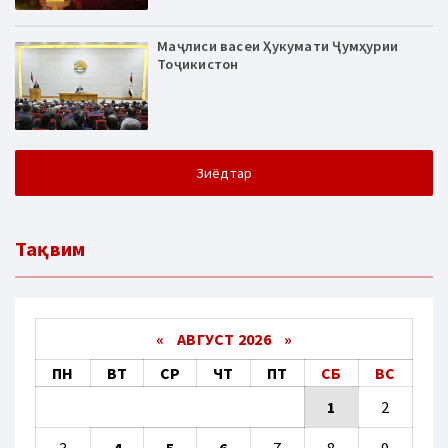
Маҷлиси васеи Ҳукумати Ҷумҳурии
Тоҷикистон
Зиёдтар
Тақвим
«
АВГУСТ 2026 »
ПН
ВТ
СР
ЧТ
ПТ
СБ
ВС
1
2