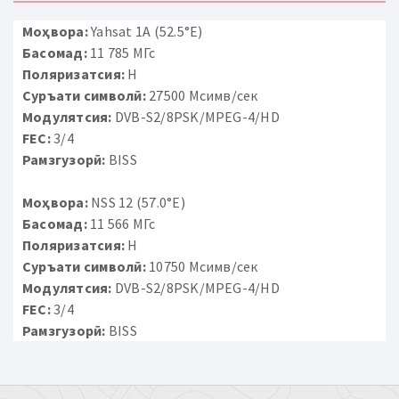
Моҳвора:
Yahsat 1A (52.5°E)
Басомад:
11 785 МГс
Поляризатсия:
H
Суръати символӣ:
27500 Мсимв/сек
Модулятсия:
DVB-S2/8PSK/MPEG-4/HD
FEC:
3/4
Рамзгузорӣ:
BISS
Моҳвора:
NSS 12 (57.0°E)
Басомад:
11 566 МГс
Поляризатсия:
H
Суръати символӣ:
10750 Мсимв/сек
Модулятсия:
DVB-S2/8PSK/MPEG-4/HD
FEC:
3/4
Рамзгузорӣ:
BISS