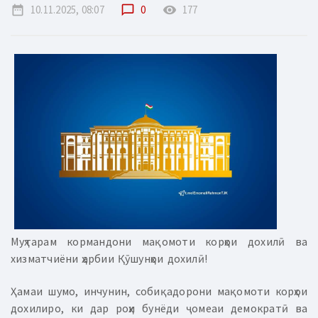
date_range
10.11.2025, 08:07
chat_bubble_outline
0
remove_red_eye
177
Муҳтарам кормандони мақомоти корҳои дохилӣ ва
хизматчиёни ҳарбии Қӯшунҳои дохилӣ!
Ҳамаи шумо, инчунин, собиқадорони мақомоти корҳои
дохилиро, ки дар роҳи бунёди ҷомеаи демократӣ ва