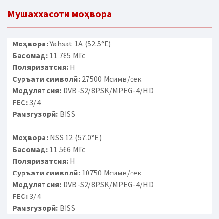
Мушаххасоти моҳвора
Моҳвора:
Yahsat 1A (52.5°E)
Басомад:
11 785 МГс
Поляризатсия:
H
Суръати символӣ:
27500 Мсимв/сек
Модулятсия:
DVB-S2/8PSK/MPEG-4/HD
FEC:
3/4
Рамзгузорӣ:
BISS
Моҳвора:
NSS 12 (57.0°E)
Басомад:
11 566 МГс
Поляризатсия:
H
Суръати символӣ:
10750 Мсимв/сек
Модулятсия:
DVB-S2/8PSK/MPEG-4/HD
FEC:
3/4
Рамзгузорӣ:
BISS