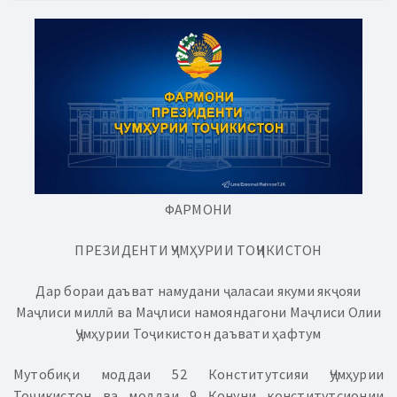
ФАРМОНИ
ПРЕЗИДЕНТИ ҶУМҲУРИИ ТОҶИКИСТОН
Дар бораи даъват намудани ҷаласаи якуми якҷояи
Маҷлиси миллӣ ва Маҷлиси намояндагони Маҷлиси Олии
Ҷумҳурии Тоҷикистон даъвати ҳафтум
Мутобиқи моддаи 52 Конститутсияи Ҷумҳурии
Тоҷикистон ва моддаи 9 Қонуни конститутсионии