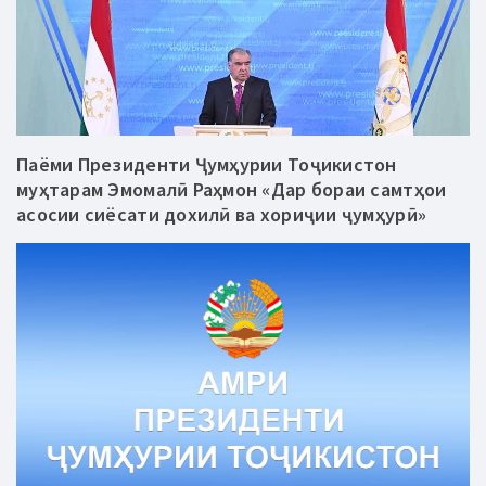
Паёми Президенти Ҷумҳурии Тоҷикистон
муҳтарам Эмомалӣ Раҳмон «Дар бораи самтҳои
асосии сиёсати дохилӣ ва хориҷии ҷумҳурӣ»