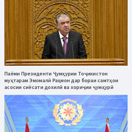
Паёми Президенти Ҷумҳурии Тоҷикистон
муҳтарам Эмомалӣ Раҳмон дар бораи самтҳои
асосии сиёсати дохилӣ ва хориҷии ҷумҳурӣ