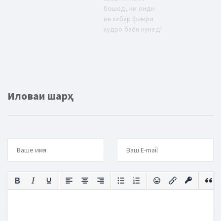
бошед, ки оиди
ин хабар фикри
худро баён кунед!
Иловаи шарҳ