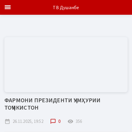
ТВ Душанбе
ФАРМОНИ ПРЕЗИДЕНТИ ҶУМҲУРИИ
ТОҶИКИСТОН
date_range
26.11.2025, 19:52
chat_bubble_outline
0
remove_red_eye
356