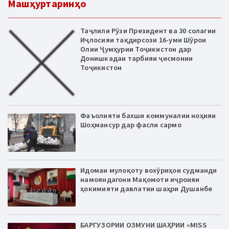
Машҳуртаринҳо
Таҷлили Рӯзи Президент ва 30 солагии
Иҷлосияи тақдирсози 16-уми Шӯрои
Олии Ҷумҳурии Тоҷикистон дар
Донишкадаи тарбияи ҷисмонии
Тоҷикистон
Фаъолияти бахши коммуналии ноҳияи
Шоҳмансур дар фасли сармо
Идомаи мулоқоту вохӯриҳои судманди
намояндагони Мақомоти иҷроияи
ҳокимияти давлатии шаҳри Душанбе
БАРГУЗОРИИ ОЗМУНИ ШАҲРИИ «MISS