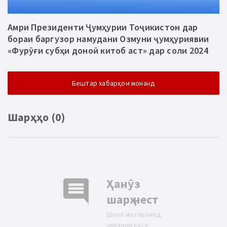
Амри Президенти Ҷумҳурии Тоҷикистон дар
бораи баргузор намудани Озмуни ҷумҳуриявии
«Фурӯғи субҳи доноӣ китоб аст» дар соли 2024
Бештар хабарҳои монанд
Шарҳҳо (0)
comment
Ҳанӯз
шарҳ нест
Шумо метавонед
аввалин касе