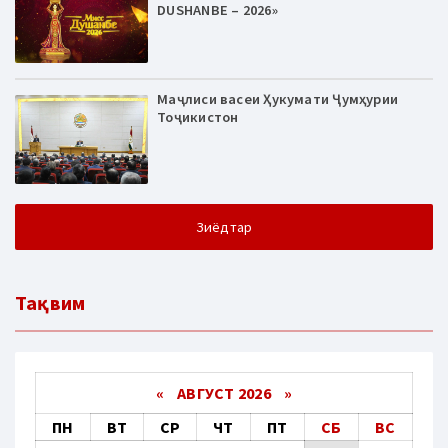
DUSHANBE – 2026»
Маҷлиси васеи Ҳукумати Ҷумҳурии
Тоҷикистон
Зиёдтар
Тақвим
«
АВГУСТ 2026 »
ПН
ВТ
СР
ЧТ
ПТ
СБ
ВС