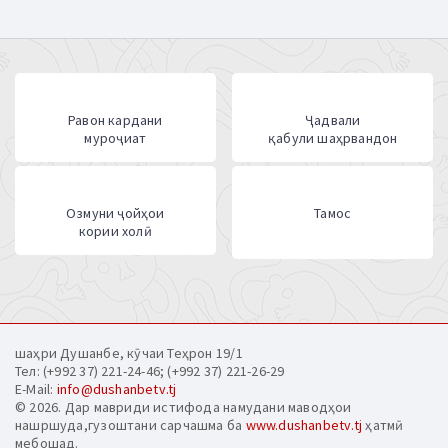
Равон кардани
Ҷадвали
муроҷиат
қабули шаҳрвандон
Озмуни ҷойҳои
Тамос
кории холӣ
шаҳри Душанбе, кӯчаи Теҳрон 19/1
Тел: (+992 37) 221-24-46; (+992 37) 221-26-29
E-Mail:
info@dushanbetv.tj
© 2026. Дар мавриди истифода намудани маводҳои
нашршуда,гузоштани сарчашма ба
www.dushanbetv.tj
ҳатмӣ
мебошад.