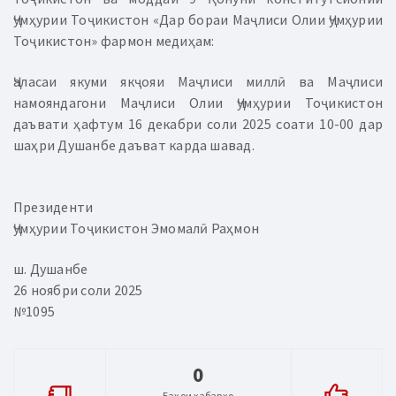
Ҷумҳурии Тоҷикистон «Дар бораи Маҷлиси Олии Ҷумҳурии
Тоҷикистон» фармон медиҳам:
Ҷаласаи якуми якҷояи Маҷлиси миллӣ ва Маҷлиси
намояндагони Маҷлиси Олии Ҷумҳурии Тоҷикистон
даъвати ҳафтум 16 декабри соли 2025 соати 10-00 дар
шаҳри Душанбе даъват карда шавад.
Президенти
Ҷумҳурии Тоҷикистон Эмомалӣ Раҳмон
ш. Душанбе
26 ноябри соли 2025
№1095
0
Баҳои хабарҳо