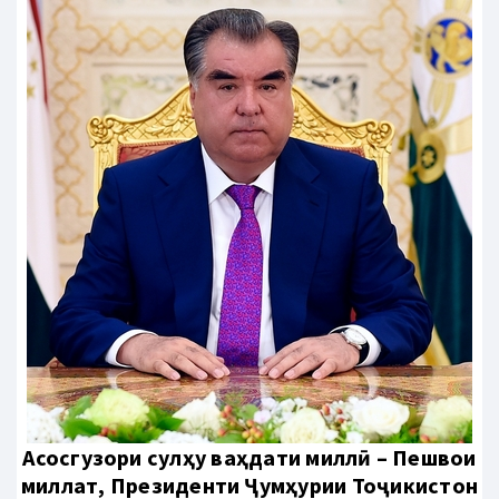
Aсосгузори сулҳу ваҳдати миллӣ – Пешвои
миллат, Президенти Ҷумҳурии Тоҷикистон