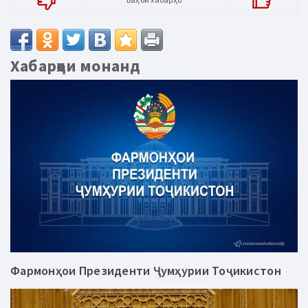
Хабарҳои монанд
Фармонҳои Президенти Ҷумҳурии Тоҷикистон