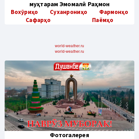
муҳтарам Эмомалӣ Раҳмон
Вохӯриҳо
Суханрониҳо
Фармонҳо
Сафарҳо
Паёмҳо
world-weather.ru
world-weather.ru
Фотогалерея