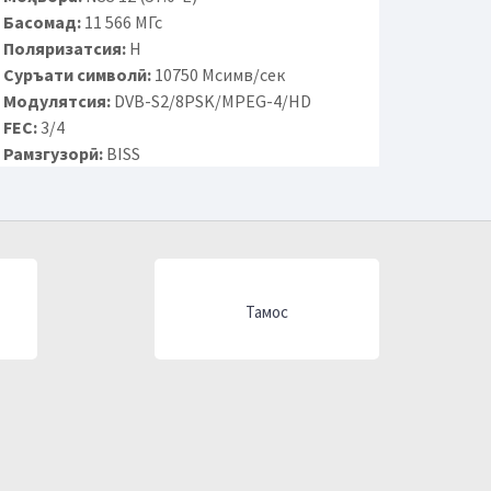
Басомад:
11 566 МГс
Поляризатсия:
H
Суръати символӣ:
10750 Мсимв/сек
Модулятсия:
DVB-S2/8PSK/MPEG-4/HD
FEC:
3/4
Рамзгузорӣ:
BISS
Тамос