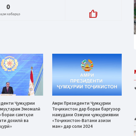
0
аҳои хабарҳо
иденти Ҷумҳурии
Амри Президенти Ҷумҳурии
 муҳтарам Эмомалӣ
Тоҷикистон дар бораи баргузор
 бораи самтҳои
намудани Озмуни ҷумҳуриявии
ати дохилӣ ва
«Тоҷикистон-Ватани азизи
ҳурӣ»
ман» дар соли 2024