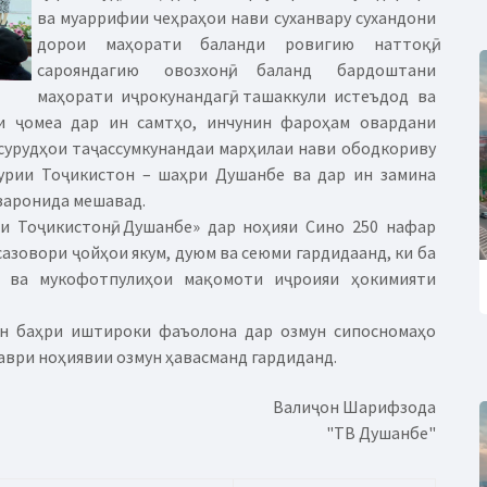
ва муаррифии чеҳраҳои нави суханвару сухандони
дорои маҳорати баланди ровигию наттоқӣ,
сарояндагию овозхонӣ, баланд бардоштани
маҳорати иҷрокунандагӣ, ташаккули истеъдод ва
и ҷомеа дар ин самтҳо, инчунин фароҳам овардани
сурудҳои таҷассумкунандаи марҳилаи нави ободкориву
ҳурии Тоҷикистон – шаҳри Душанбе ва дар ин замина
узаронида мешавад.
и Тоҷикистонӣ, Душанбе» дар ноҳияи Сино 250 нафар
сазовори ҷойҳои якум, дуюм ва сеюми гардидаанд, ки ба
м ва мукофотпулиҳои мақомоти иҷроияи ҳокимияти
ун баҳри иштироки фаъолона дар озмун сипосномаҳо
даври ноҳиявии озмун ҳавасманд гардиданд.
Валиҷон Шарифзода
"ТВ Душанбе"