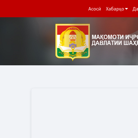
Асосӣ
Хабарҳо
Да