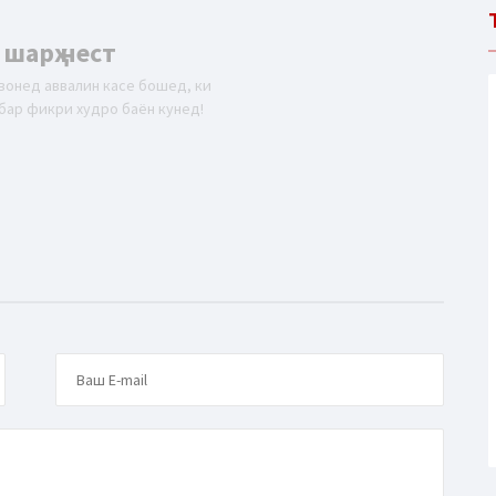
 шарҳ нест
вонед аввалин касе бошед, ки
бар фикри худро баён кунед!