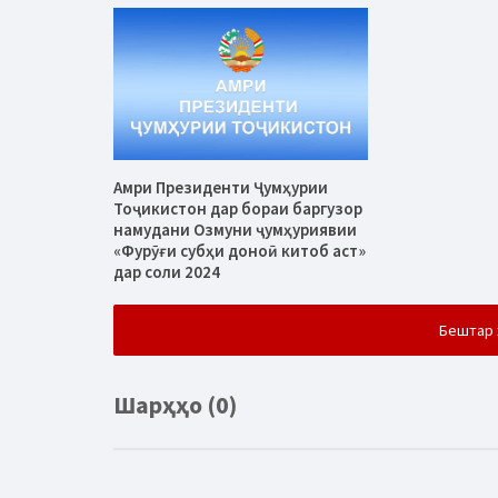
Амри Президенти Ҷумҳурии
Тоҷикистон дар бораи баргузор
намудани Озмуни ҷумҳуриявии
«Фурӯғи субҳи доноӣ китоб аст»
дар соли 2024
Бештар 
Шарҳҳо (0)