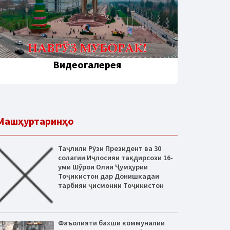
Видеогалерея
Машҳуртаринҳо
Таҷлили Рӯзи Президент ва 30
солагии Иҷлосияи тақдирсози 16-
уми Шӯрои Олии Ҷумҳурии
Тоҷикистон дар Донишкадаи
тарбияи ҷисмонии Тоҷикистон
Фаъолияти бахши коммуналии