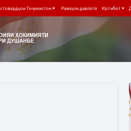
стовардҳои Тоҷикистон
Рамзҳои давлатӣ
Иртибот
Д