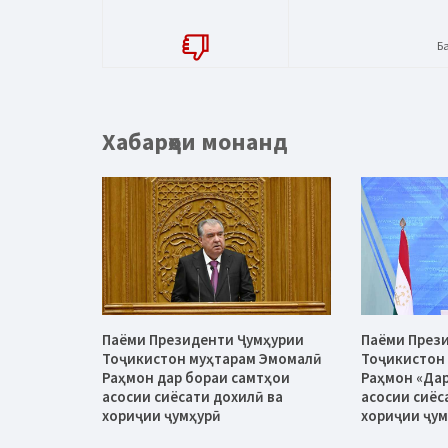
Б
Хабарҳои монанд
Паёми Президенти Ҷумҳурии
Паёми През
Тоҷикистон муҳтарам Эмомалӣ
Тоҷикистон
Раҳмон дар бораи самтҳои
Раҳмон «Дар
асосии сиёсати дохилӣ ва
асосии сиёс
хориҷии ҷумҳурӣ
хориҷии ҷум