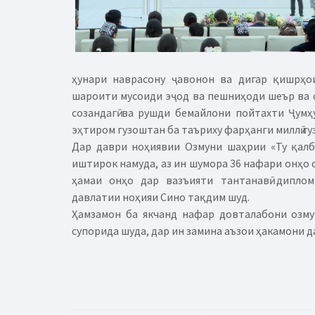
ҳунари наврасону ҷавонон ва дигар қишрҳо
шароити мусоиди эҷод ва пешниҳоди шеър ва 
созандагӣ ва рушди бемайлони пойтахти Ҷум
эҳтиром гузоштан ба таъриху фарҳанги миллӣ г
Дар даври ноҳиявии Озмуни шаҳрии «Ту қалб
иштирок намуда, аз ин шумора 36 нафари онҳо 
ҳамаи онҳо дар вазъияти тантанавӣ дипло
давлатии ноҳияи Сино тақдим шуд.
Ҳамзамон ба якчанд нафар довталабони озм
супорида шуда, дар ин замина аъзои ҳакамони 