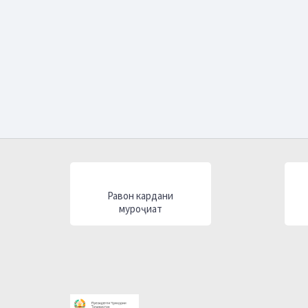
Равон кардани
муроҷиат