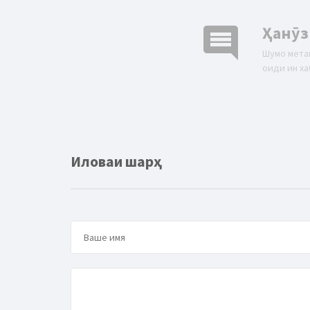
comment
Ҳанӯз
Шумо мета
оиди ин ха
Иловаи шарҳ