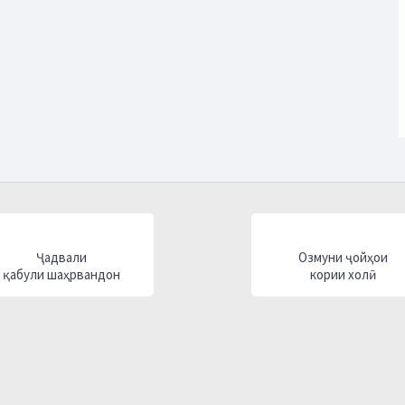
Ҷадвали
Озмуни ҷойҳои
қабули шаҳрвандон
кории холӣ