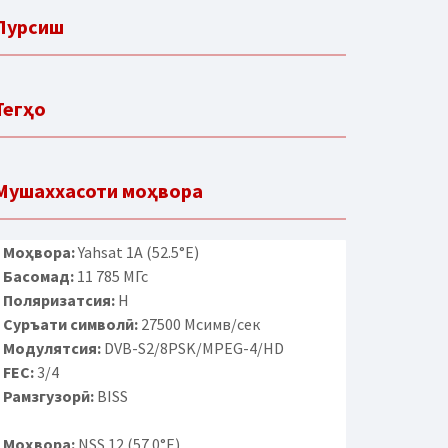
Пурсиш
Тегҳо
Мушаххасоти моҳвора
Моҳвора:
Yahsat 1A (52.5°E)
Басомад:
11 785 МГс
Поляризатсия:
H
Суръати символӣ:
27500 Мсимв/сек
Модулятсия:
DVB-S2/8PSK/MPEG-4/HD
FEC:
3/4
Рамзгузорӣ:
BISS
Моҳвора:
NSS 12 (57.0°E)