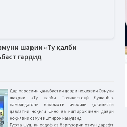
змуни шаҳрии «Ту қалби
ъбаст гардид
Дар маросими ҷамъбастии даври ноҳиявии Озмуни
шаҳрии «Ту қалби Тоҷикистонӣ, Душанбе»
намояндагони мақомоти иҷроияи ҳокимияти
давлатии ноҳияи Сино ва иштирокчиёни даври
ноҳиявии озмун иштирок намуданд.
Гуфта шуд, ки ҳадаф аз баргузории озмун дарёфт