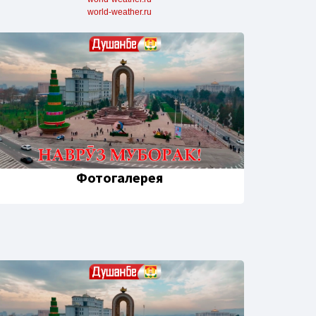
world-weather.ru
Фотогалерея