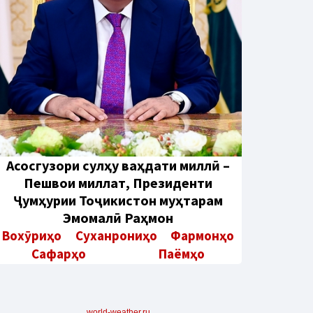
Aсосгузори сулҳу ваҳдати миллӣ –
Пешвои миллат, Президенти
Ҷумҳурии Тоҷикистон муҳтарам
Эмомалӣ Раҳмон
Вохӯриҳо
Суханрониҳо
Фармонҳо
Сафарҳо
Паёмҳо
world-weather.ru