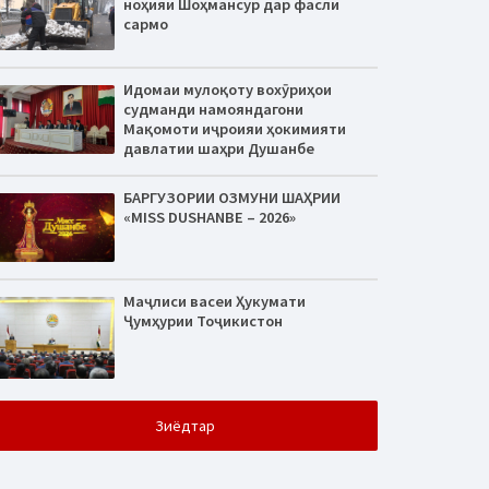
ноҳияи Шоҳмансур дар фасли
сармо
Идомаи мулоқоту вохӯриҳои
судманди намояндагони
Мақомоти иҷроияи ҳокимияти
давлатии шаҳри Душанбе
БАРГУЗОРИИ ОЗМУНИ ШАҲРИИ
«MISS DUSHANBE – 2026»
Маҷлиси васеи Ҳукумати
Ҷумҳурии Тоҷикистон
Зиёдтар