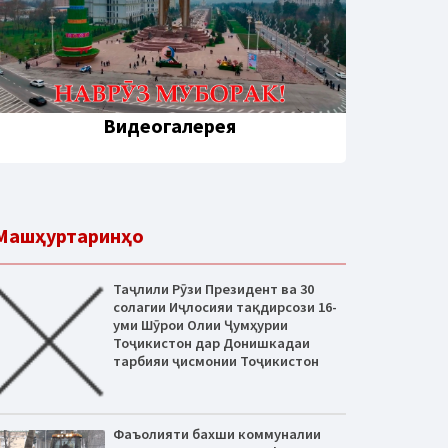
Видеогалерея
Машҳуртаринҳо
Таҷлили Рӯзи Президент ва 30
солагии Иҷлосияи тақдирсози 16-
уми Шӯрои Олии Ҷумҳурии
Тоҷикистон дар Донишкадаи
тарбияи ҷисмонии Тоҷикистон
Фаъолияти бахши коммуналии