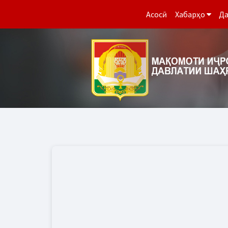
Асосӣ
Хабарҳо
Да