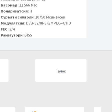
Басомад:
11 566 МГс
Поляризатсия:
H
Суръати символӣ:
10750 Мсимв/сек
Модулятсия:
DVB-S2/8PSK/MPEG-4/HD
FEC:
3/4
Рамзгузорӣ:
BISS
Тамос