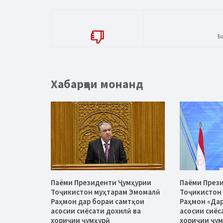
Б
Хабарҳои монанд
Паёми Президенти Ҷумҳурии
Паёми През
Тоҷикистон муҳтарам Эмомалӣ
Тоҷикистон
Раҳмон дар бораи самтҳои
Раҳмон «Дар
асосии сиёсати дохилӣ ва
асосии сиёс
хориҷии ҷумҳурӣ
хориҷии ҷум