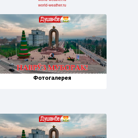
world-weather.ru
Фотогалерея