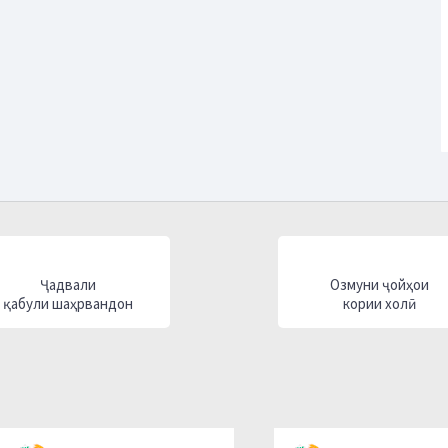
Ҷадвали
Озмуни ҷойҳои
қабули шаҳрвандон
кории холӣ