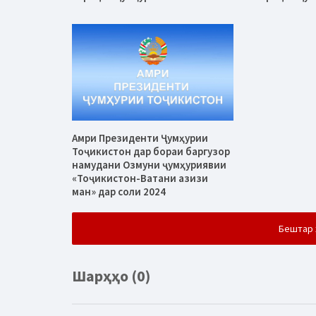
Амри Президенти Ҷумҳурии
Тоҷикистон дар бораи баргузор
намудани Озмуни ҷумҳуриявии
«Тоҷикистон-Ватани азизи
ман» дар соли 2024
Бештар 
Шарҳҳо (0)