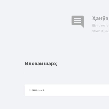
comment
Ҳанӯз
Шумо мета
оиди ин ха
Иловаи шарҳ