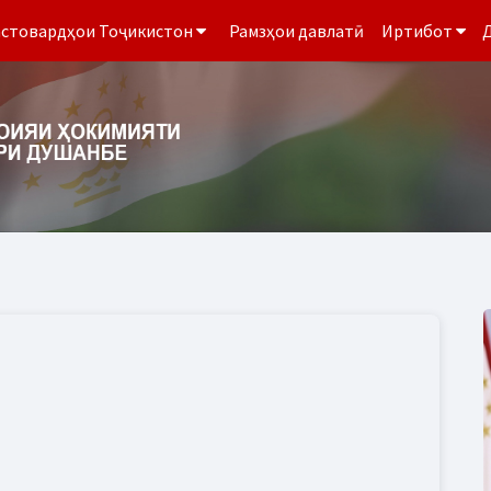
стовардҳои Тоҷикистон
Рамзҳои давлатӣ
Иртибот
Д