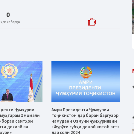
0
аҳои хабарҳо
иденти Ҷумҳурии
Амри Президенти Ҷумҳурии
 муҳтарам Эмомалӣ
Тоҷикистон дар бораи баргузор
 бораи самтҳои
намудани Озмуни ҷумҳуриявии
ати дохилӣ ва
«Фурӯғи субҳи доноӣ китоб аст»
ҳурӣ»
дар соли 2024