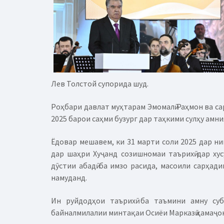
Лев Толстой супорида шуд.
Роҳбари давлат муҳтарам Эмомалӣ Раҳмон ва са
2025 барои саҳми бузург дар таҳкими сулҳу амн
Ёдовар мешавем, ки 31 марти соли 2025 дар н
дар шаҳри Хуҷанд созишномаи таърихӣ дар хус
дӯстии абадӣ ба имзо расида, масоили сарҳад
намуданд.
Ин руйдодҳои таърихӣ ба таъмини амну су
байналмилалии минтақаи Осиёи Марказӣ ҳамаҷо