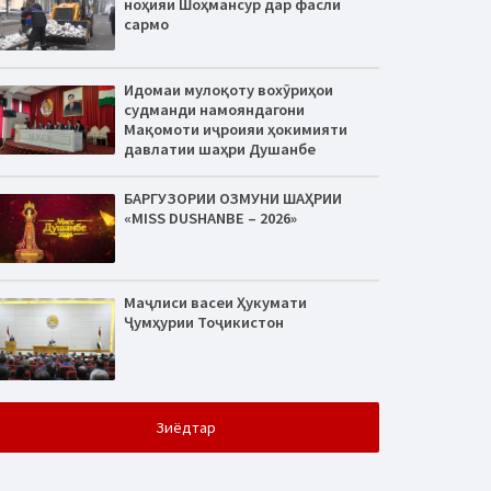
ноҳияи Шоҳмансур дар фасли
сармо
Идомаи мулоқоту вохӯриҳои
судманди намояндагони
Мақомоти иҷроияи ҳокимияти
давлатии шаҳри Душанбе
БАРГУЗОРИИ ОЗМУНИ ШАҲРИИ
«MISS DUSHANBE – 2026»
Маҷлиси васеи Ҳукумати
Ҷумҳурии Тоҷикистон
Зиёдтар