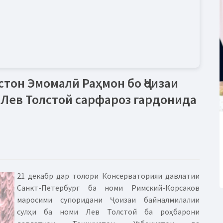
тон Эмомалӣ Раҳмон бо Ҷоизаи
 Лев Толстой сарфароз гардонида
21 декабр дар толори Консерваторияи давлатии
Санкт-Петербург ба номи Римский-Корсаков
маросими супоридани Ҷоизаи байналмилалии
сулҳи ба номи Лев Толстой ба роҳбарони