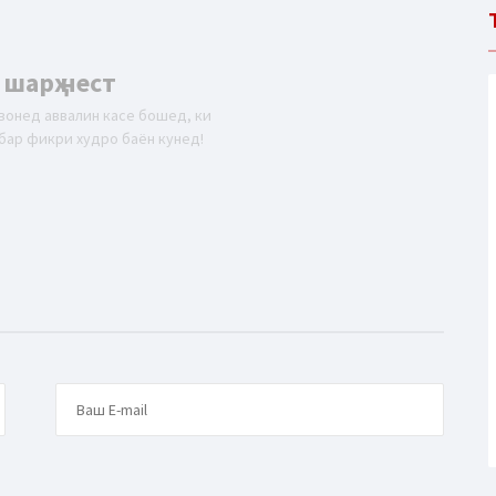
 шарҳ нест
вонед аввалин касе бошед, ки
бар фикри худро баён кунед!