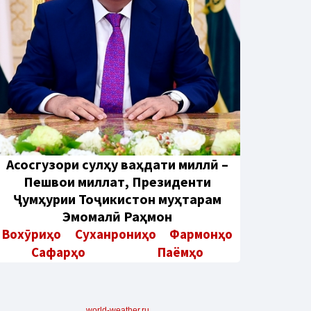
Aсосгузори сулҳу ваҳдати миллӣ –
Пешвои миллат, Президенти
Ҷумҳурии Тоҷикистон муҳтарам
Эмомалӣ Раҳмон
Вохӯриҳо
Суханрониҳо
Фармонҳо
Сафарҳо
Паёмҳо
world-weather.ru