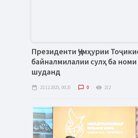
Президенти Ҷумҳурии Тоҷикис
байналмилалии сулҳ ба номи
шуданд
date_range
22.12.2025, 00:25
chat_bubble_outline
0
remove_red_eye
212