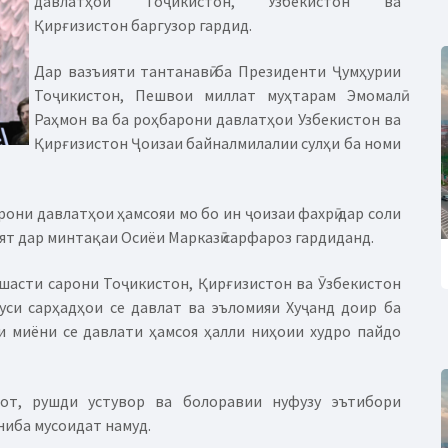
давлатҳои Тоҷикистон, Узбекистон ва
Қирғизистон баргузор гардид.
Дар вазъияти тантанавӣ ба Президенти Ҷумҳурии
Тоҷикистон, Пешвои миллат муҳтарам Эмомалӣ
Раҳмон ва ба роҳбарони давлатҳои Узбекистон ва
Қирғизистон Ҷоизаи байналмилалии сулҳи ба номи
рони давлатҳои ҳамсояи мо бо ин ҷоизаи фахрӣ дар соли
ият дар минтақаи Осиёи Марказӣ сарфароз гардиданд.
ишасти сарони Тоҷикистон, Қирғизистон ва Ӯзбекистон
уси сарҳадҳои се давлат ва эъломияи Хуҷанд доир ба
ии миёни се давлати ҳамсоя ҳалли ниҳоии худро пайдо
бот, рушди устувор ва болоравии нуфузу эътибори
ниба мусоидат намуд.