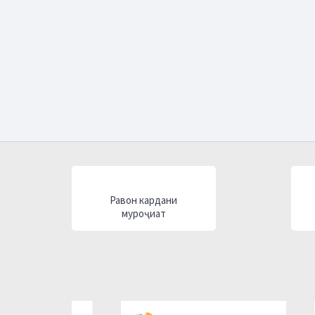
Равон кардани
муроҷиат