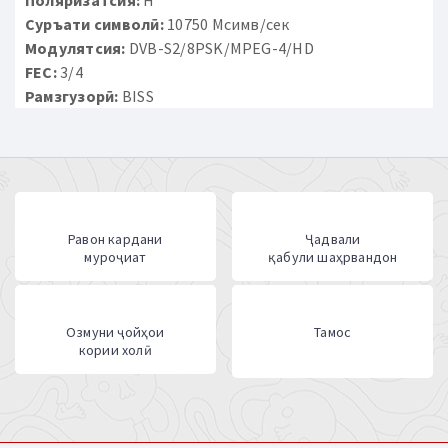
Суръати символӣ:
10750 Мсимв/сек
Модулятсия:
DVB-S2/8PSK/MPEG-4/HD
FEC:
3/4
Рамзгузорӣ:
BISS
Равон кардани
Ҷадвали
муроҷиат
қабули шаҳрвандон
Озмуни ҷойҳои
Тамос
кории холӣ