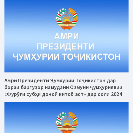
Амри Президенти Ҷумҳурии Тоҷикистон дар
бораи баргузор намудани Озмуни ҷумҳуриявии
«Фурӯғи субҳи доноӣ китоб аст» дар соли 2024