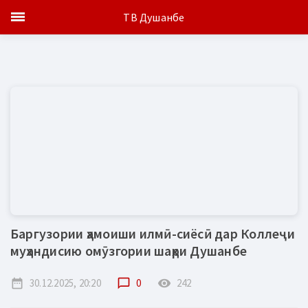
ТВ Душанбе
Баргузории ҳамоиши илмӣ-сиёсӣ дар Коллеҷи
муҳандисию омӯзгории шаҳри Душанбе
date_range
30.12.2025, 20:20
chat_bubble_outline
0
remove_red_eye
242