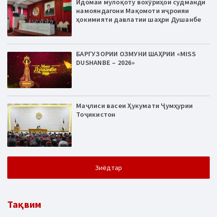
Идомаи мулоқоту вохӯриҳои судманди
намояндагони Мақомоти иҷроияи
ҳокимияти давлатии шаҳри Душанбе
БАРГУЗОРИИ ОЗМУНИ ШАҲРИИ «MISS
DUSHANBE – 2026»
Маҷлиси васеи Ҳукумати Ҷумҳурии
Тоҷикистон
Зиёдтар
Тақвим