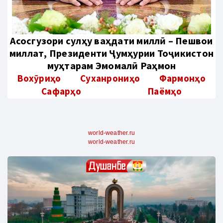
Aсосгузори сулҳу ваҳдати миллӣ – Пешвои
миллат, Президенти Ҷумҳурии Тоҷикистон
муҳтарам Эмомалӣ Раҳмон
Вохӯриҳо
Суханрониҳо
Фармонҳо
Сафарҳо
Паёмҳо
world-weather.ru
world-weather.ru