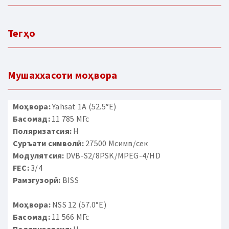
Тегҳо
Мушаххасоти моҳвора
Моҳвора:
Yahsat 1A (52.5°E)
Басомад:
11 785 МГс
Поляризатсия:
H
Суръати символӣ:
27500 Мсимв/сек
Модулятсия:
DVB-S2/8PSK/MPEG-4/HD
FEC:
3/4
Рамзгузорӣ:
BISS
Моҳвора:
NSS 12 (57.0°E)
Басомад:
11 566 МГс
Поляризатсия:
H