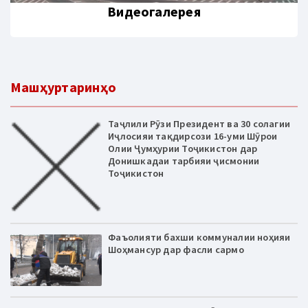
Видеогалерея
Машҳуртаринҳо
Таҷлили Рӯзи Президент ва 30 солагии
Иҷлосияи тақдирсози 16-уми Шӯрои
Олии Ҷумҳурии Тоҷикистон дар
Донишкадаи тарбияи ҷисмонии
Тоҷикистон
Фаъолияти бахши коммуналии ноҳияи
Шоҳмансур дар фасли сармо