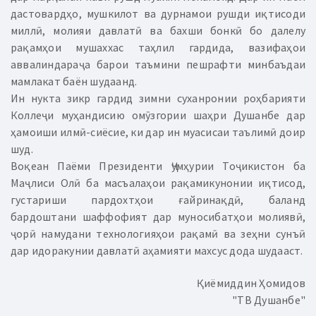
дастовардҳо, мушкилот ва дурнамои рушди иқтисоди
миллӣ, молияи давлатӣ ва бахши бонкӣ бо далелу
рақамҳои мушаххас таҳлил гардида, вазифаҳои
аввалиндараҷа барои таъмини пешрафти минбаъдаи
мамлакат баён шудаанд.
Ин нукта зикр гардид зимни суханронии роҳбарияти
Коллеҷи муҳандисию омӯзгории шаҳри Душанбе дар
ҳамоиши илмӣ-сиёсие, ки дар ин муасисаи таълимӣ доир
шуд.
Воқеан Паёми Президенти Ҷумҳурии Тоҷикистон ба
Маҷлиси Олӣ ба масъалаҳои рақамикунонии иқтисод,
густариши пардохтҳои ғайринақдӣ, баланд
бардоштани шаффофият дар муносибатҳои молиявӣ,
ҷорӣ намудани технологияҳои рақамӣ ва зеҳни сунъӣ
дар идоракунии давлатӣ аҳамияти махсус дода шудааст.
Қиёмиддин Ҳомидов
"ТВ Душанбе"