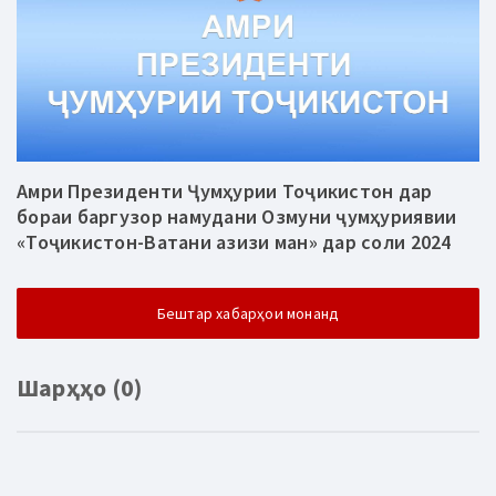
Амри Президенти Ҷумҳурии Тоҷикистон дар
бораи баргузор намудани Озмуни ҷумҳуриявии
«Тоҷикистон-Ватани азизи ман» дар соли 2024
Бештар хабарҳои монанд
Шарҳҳо (0)