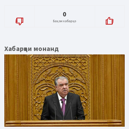
0
Баҳои хабарҳо
Хабарҳои монанд