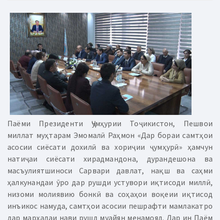
Паёми Президенти Ҷумҳурии Тоҷикистон, Пешвои
миллат муҳтарам Эмомалӣ Раҳмон «Дар бораи самтҳои
асосии сиёсати дохилӣ ва хориҷии ҷумҳурӣ» ҳамчун
натиҷаи сиёсати хирадмандона, дурандешона ва
масъулиятшиноси Сарвари давлат, нақш ва саҳми
ҳалкунандаи ӯро дар рушди устувори иқтисоди миллӣ,
низоми молиявию бонкӣ ва соҳаҳои воқеии иқтисод
инъикос намуда, самтҳои асосии пешрафти мамлакатро
дар марҳалаи нави рушд муайян менамояд. Дар ин Паём