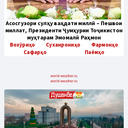
Aсосгузори сулҳу ваҳдати миллӣ – Пешвои
миллат, Президенти Ҷумҳурии Тоҷикистон
муҳтарам Эмомалӣ Раҳмон
Вохӯриҳо
Суханрониҳо
Фармонҳо
Сафарҳо
Паёмҳо
world-weather.ru
world-weather.ru