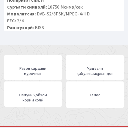
Суръати символӣ:
10750 Мсимв/сек
Модулятсия:
DVB-S2/8PSK/MPEG-4/HD
FEC:
3/4
Рамзгузорӣ:
BISS
Равон кардани
Ҷадвали
муроҷиат
қабули шаҳрвандон
Озмуни ҷойҳои
Тамос
кории холӣ