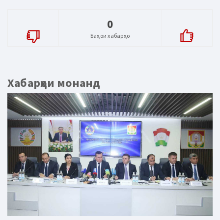
0
Баҳои хабарҳо
Хабарҳои монанд