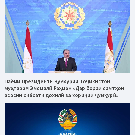
Паёми Президенти Ҷумҳурии Тоҷикистон
муҳтарам Эмомалӣ Раҳмон «Дар бораи самтҳои
асосии сиёсати дохилӣ ва хориҷии ҷумҳурӣ»