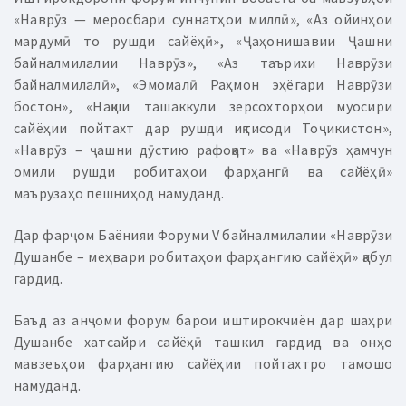
«Наврӯз — меросбари суннатҳои миллӣ», «Аз ойинҳои
мардумӣ то рушди сайёҳӣ», «Ҷаҳонишавии Ҷашни
байналмилалии Наврӯз», «Аз таърихи Наврӯзи
байналмилалӣ», «Эмомалӣ Раҳмон эҳёгари Наврӯзи
бостон», «Нақши ташаккули зерсохторҳои муосири
сайёҳии пойтахт дар рушди иқтисоди Тоҷикистон»,
«Наврӯз – ҷашни дӯстию рафоқат» ва «Наврӯз ҳамчун
омили рушди робитаҳои фарҳангӣ ва сайёҳӣ»
маърузаҳо пешниҳод намуданд.
Дар фарҷом Баёнияи Форуми V байналмилалии «Наврӯзи
Душанбе – меҳвари робитаҳои фарҳангию сайёҳӣ» қабул
гардид.
Баъд аз анҷоми форум барои иштирокчиён дар шаҳри
Душанбе хатсайри сайёҳӣ ташкил гардид ва онҳо
мавзеъҳои фарҳангию сайёҳии пойтахтро тамошо
намуданд.