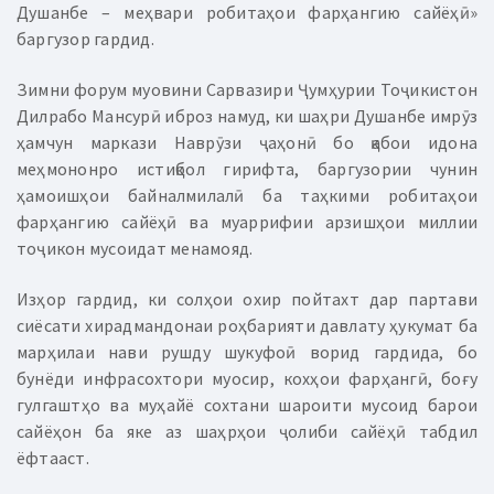
Душанбе – меҳвари робитаҳои фарҳангию сайёҳӣ»
баргузор гардид.
Зимни форум муовини Сарвазири Ҷумҳурии Тоҷикистон
Дилрабо Мансурӣ иброз намуд, ки шаҳри Душанбе имрӯз
ҳамчун маркази Наврӯзи ҷаҳонӣ бо қабои идона
меҳмононро истиқбол гирифта, баргузории чунин
ҳамоишҳои байналмилалӣ ба таҳкими робитаҳои
фарҳангию сайёҳӣ ва муаррифии арзишҳои миллии
тоҷикон мусоидат менамояд.
Изҳор гардид, ки солҳои охир пойтахт дар партави
сиёсати хирадмандонаи роҳбарияти давлату ҳукумат ба
марҳилаи нави рушду шукуфоӣ ворид гардида, бо
бунёди инфрасохтори муосир, кохҳои фарҳангӣ, боғу
гулгаштҳо ва муҳайё сохтани шароити мусоид барои
сайёҳон ба яке аз шаҳрҳои ҷолиби сайёҳӣ табдил
ёфтааст.