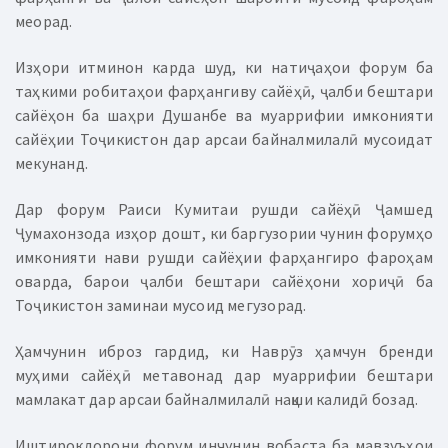
меорад.
Изҳори итминон карда шуд, ки натиҷаҳои форум ба
таҳкими робитаҳои фарҳангиву сайёҳӣ, ҷалби бештари
сайёҳон ба шаҳри Душанбе ва муаррифии имконияти
сайёҳии Тоҷикистон дар арсаи байналмилалӣ мусоидат
мекунанд.
Дар форум Раиси Кумитаи рушди сайёҳӣ Ҷамшед
Ҷумахонзода изҳор дошт, ки баргузории чунин форумҳо
имконияти нави рушди сайёҳии фарҳангиро фароҳам
оварда, барои ҷалби бештари сайёҳони хориҷӣ ба
Тоҷикистон заминаи мусоид мегузорад.
Ҳамчунин иброз гардид, ки Наврӯз ҳамчун бренди
муҳими сайёҳӣ метавонад дар муаррифии бештари
мамлакат дар арсаи байналмилалӣ нақши калидӣ бозад.
Иштирокдорони форум инчунин вобаста ба мавзуъҳои