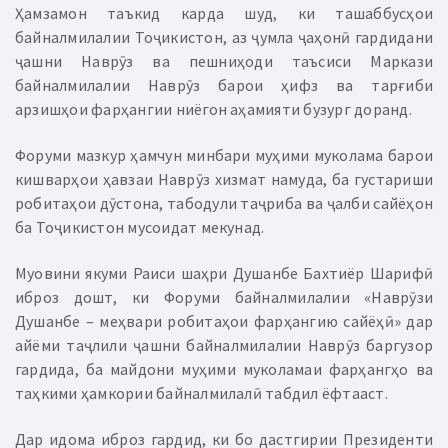
Ҳамзамон таъкид карда шуд, ки ташаббусҳои
байналмилалии Тоҷикистон, аз ҷумла ҷаҳонӣ гардидани
ҷашни Наврӯз ва пешниҳоди таъсиси Маркази
байналмилалии Наврӯз барои ҳифз ва тарғиби
арзишҳои фарҳангии ниёгон аҳамияти бузург доранд.
Форуми мазкур ҳамчун минбари муҳими муколама барои
кишварҳои ҳавзаи Наврӯз хизмат намуда, ба густариши
робитаҳои дӯстона, табодули таҷриба ва ҷалби сайёҳон
ба Тоҷикистон мусоидат мекунад.
Муовини якуми Раиси шаҳри Душанбе Бахтиёр Шарифӣ
иброз дошт, ки Форуми байналмилалии «Наврӯзи
Душанбе – меҳвари робитаҳои фарҳангию сайёҳӣ» дар
айёми таҷлили ҷашни байналмилалии Наврӯз баргузор
гардида, ба майдони муҳими муколамаи фарҳангҳо ва
таҳкими ҳамкории байналмилалӣ табдил ёфтааст.
Дар идома иброз гардид, ки бо дастгирии Президенти