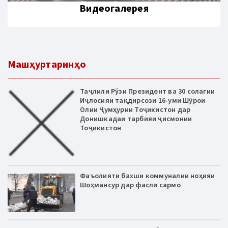
Видеогалерея
Машҳуртаринҳо
Таҷлили Рӯзи Президент ва 30 солагии
Иҷлосияи тақдирсози 16-уми Шӯрои
Олии Ҷумҳурии Тоҷикистон дар
Донишкадаи тарбияи ҷисмонии
Тоҷикистон
Фаъолияти бахши коммуналии ноҳияи
Шоҳмансур дар фасли сармо