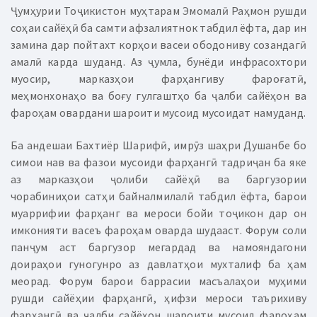
Ҷумҳурии Тоҷикистон муҳтарам Эмомалӣ Раҳмон рушди
соҳаи сайёҳӣ ба самти афзалиятнок табдил ёфта, дар ин
замина дар пойтахт корҳои васеи ободониву созандагӣ
амалӣ карда шуданд. Аз ҷумла, бунёди инфрасохтори
муосир, марказҳои фарҳангиву фароғатӣ,
меҳмонхонаҳо ва боғу гулгаштҳо ба ҷалби сайёҳон ва
фароҳам овардани шароити мусоид мусоидат намуданд.
Ба андешаи Бахтиёр Шарифӣ, имрӯз шаҳри Душанбе бо
симои нав ва фазои мусоиди фарҳангӣ тадриҷан ба яке
аз марказҳои ҷолиби сайёҳӣ ва баргузории
чорабиниҳои сатҳи байналмилалӣ табдил ёфта, барои
муаррифии фарҳанг ва мероси бойи тоҷикон дар он
имконияти васеъ фароҳам оварда шудааст. Форум соли
панҷум аст баргузор мегардад ва намояндагони
доираҳои гуногунро аз давлатҳои мухталиф ба ҳам
меорад. Форум барои баррасии масъалаҳои муҳими
рушди сайёҳии фарҳангӣ, ҳифзи мероси таърихиву
фарҳангӣ ва ҷалби сайёҳон шароити мусоид фароҳам