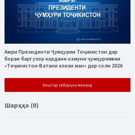
Амри Президенти Ҷумҳурии Тоҷикистон дар
бораи баргузор кардани озмуни ҷумҳуриявии
«Тоҷикистон-Ватани азизи ман» дар соли 2026
Бештар хабарҳои монанд
Шарҳҳо (0)