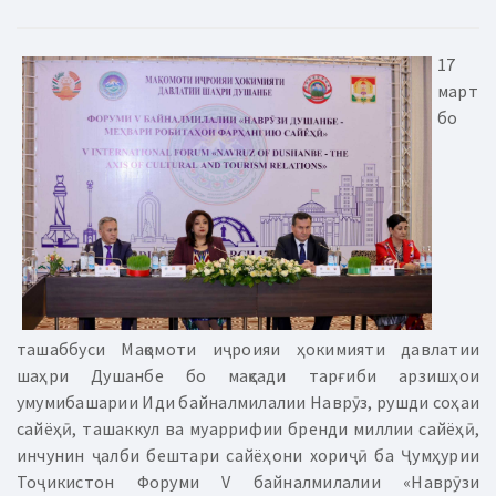
17
март
бо
ташаббуси Мақомоти иҷроияи ҳокимияти давлатии
шаҳри Душанбе бо мақсади тарғиби арзишҳои
умумибашарии Иди байналмилалии Наврӯз, рушди соҳаи
сайёҳӣ, ташаккул ва муаррифии бренди миллии сайёҳӣ,
инчунин ҷалби бештари сайёҳони хориҷӣ ба Ҷумҳурии
Тоҷикистон Форуми V байналмилалии «Наврӯзи