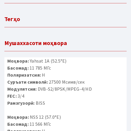
Тегҳо
Мушаххасоти моҳвора
Моҳвора:
Yahsat 1A (52.5°E)
Басомад:
11 785 МГс
Поляризатсия:
H
Суръати символӣ:
27500 Мсимв/сек
Модулятсия:
DVB-S2/8PSK/MPEG-4/HD
FEC:
3/4
Рамзгузорӣ:
BISS
Моҳвора:
NSS 12 (57.0°E)
Басомад:
11 566 МГс
Поляризатсия:
H