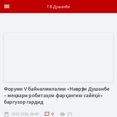
ТВ Душанбе
Форуми V байналмилалии «Наврӯзи Душанбе
– меҳвари робитаҳои фарҳангию сайёҳӣ»
баргузор гардид
date_range
18.03.2026, 06:40
chat_bubble_outline
0
remove_red_eye
271