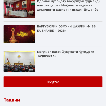
Идомаи мулоқоту вохӯриҳои судманди
намояндагони Мақомоти иҷроияи
ҳокимияти давлатии шаҳри Душанбе
БАРГУЗОРИИ ОЗМУНИ ШАҲРИИ «MISS
DUSHANBE – 2026»
Маҷлиси васеи Ҳукумати Ҷумҳурии
Тоҷикистон
Зиёдтар
Тақвим