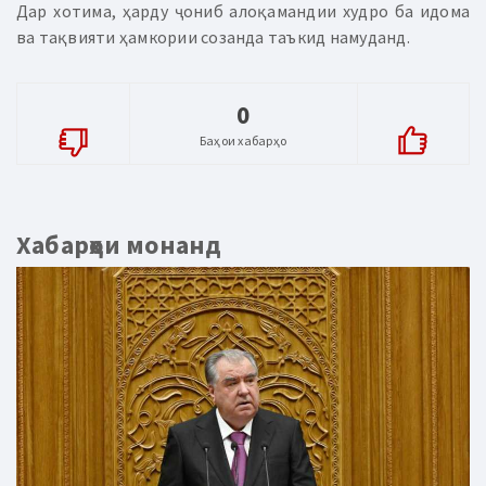
Дар хотима, ҳарду ҷониб алоқамандии худро ба идома
ва тақвияти ҳамкории созанда таъкид намуданд.
0
Баҳои хабарҳо
Хабарҳои монанд