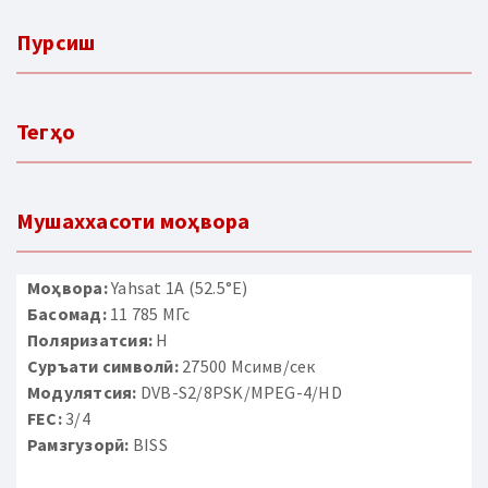
Пурсиш
Тегҳо
Мушаххасоти моҳвора
Моҳвора:
Yahsat 1A (52.5°E)
Басомад:
11 785 МГс
Поляризатсия:
H
Суръати символӣ:
27500 Мсимв/сек
Модулятсия:
DVB-S2/8PSK/MPEG-4/HD
FEC:
3/4
Рамзгузорӣ:
BISS