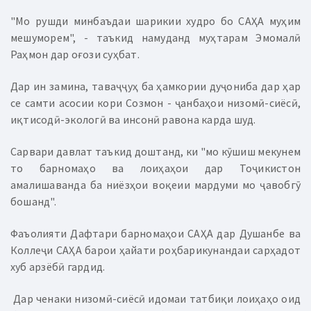
"Мо рушди минбаъдаи шарикии худро бо САҲА муҳим
мешуморем", - таъкид намуданд муҳтарам Эмомалӣ
Раҳмон дар оғози суҳбат.
Дар ин замина, таваҷҷуҳ ба ҳамкории дуҷониба дар ҳар
се самти асосии кори Созмон - ҷанбаҳои низомӣ-сиёсӣ,
иқтисодӣ-экологӣ ва инсонӣ равона карда шуд.
Сарвари давлат таъкид доштанд, ки "мо кӯшиш мекунем
то барномаҳо ва лоиҳаҳои дар Тоҷикистон
амалишаванда ба ниёзҳои воқеии мардуми мо ҷавобгӯ
бошанд".
Фаъолияти Дафтари барномаҳои САҲА дар Душанбе ва
Коллеҷи САҲА барои ҳайати роҳбарикунандаи сарҳадот
хуб арзёбӣ гардид.
Дар ченаки низомӣ-сиёсӣ идомаи татбиқи лоиҳаҳо оид