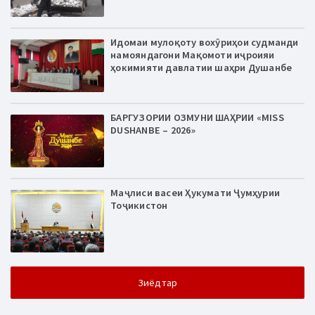
Идомаи мулоқоту вохӯриҳои судманди
намояндагони Мақомоти иҷроияи
ҳокимияти давлатии шаҳри Душанбе
БАРГУЗОРИИ ОЗМУНИ ШАҲРИИ «MISS
DUSHANBE – 2026»
Маҷлиси васеи Ҳукумати Ҷумҳурии
Тоҷикистон
Зиёдтар