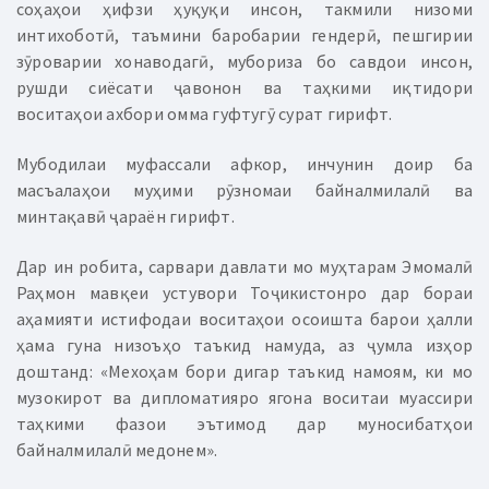
соҳаҳои ҳифзи ҳуқуқи инсон, такмили низоми
интихоботӣ, таъмини баробарии гендерӣ, пешгирии
зӯроварии хонаводагӣ, мубориза бо савдои инсон,
рушди сиёсати ҷавонон ва таҳкими иқтидори
воситаҳои ахбори омма гуфтугӯ сурат гирифт.
Мубодилаи муфассали афкор, инчунин доир ба
масъалаҳои муҳими рӯзномаи байналмилалӣ ва
минтақавӣ ҷараён гирифт.
Дар ин робита, сарвари давлати мо муҳтарам Эмомалӣ
Раҳмон мавқеи устувори Тоҷикистонро дар бораи
аҳамияти истифодаи воситаҳои осоишта барои ҳалли
ҳама гуна низоъҳо таъкид намуда, аз ҷумла изҳор
доштанд: «Мехоҳам бори дигар таъкид намоям, ки мо
музокирот ва дипломатияро ягона воситаи муассири
таҳкими фазои эътимод дар муносибатҳои
байналмилалӣ медонем».