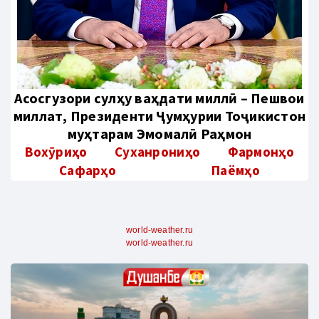
Aсосгузори сулҳу ваҳдати миллӣ – Пешвои
миллат, Президенти Ҷумҳурии Тоҷикистон
муҳтарам Эмомалӣ Раҳмон
Вохӯриҳо
Суханрониҳо
Фармонҳо
Сафарҳо
Паёмҳо
world-weather.ru
world-weather.ru