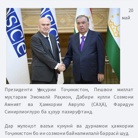
20
май
Президенти Ҷумҳурии Тоҷикистон, Пешвои миллат
муҳтарам Эмомалӣ Раҳмон, Дабири кулли Созмони
Амният ва Ҳамкории Аврупо (САҲА), Фаридун
Синирлиоғлуро ба ҳузур пазируфтанд.
Дар мулоқот вазъи кунунӣ ва дурнамои ҳамкории
Тоҷикистон бо ин созмони байналмилалӣ баррасӣ шуд.