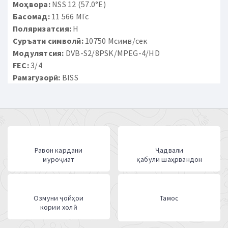
Моҳвора:
NSS 12 (57.0°E)
Басомад:
11 566 МГс
Поляризатсия:
H
Суръати символӣ:
10750 Мсимв/сек
Модулятсия:
DVB-S2/8PSK/MPEG-4/HD
FEC:
3/4
Рамзгузорӣ:
BISS
Равон кардани
Ҷадвали
муроҷиат
қабули шаҳрвандон
Озмуни ҷойҳои
Тамос
кории холӣ