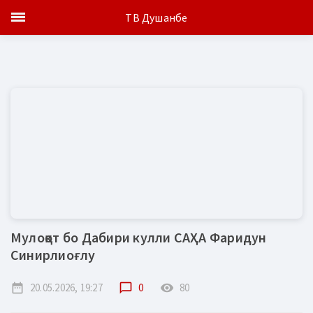
ТВ Душанбе
Мулоқот бо Дабири кулли САҲА Фаридун
Синирлиоғлу
date_range
20.05.2026, 19:27
chat_bubble_outline
0
remove_red_eye
80