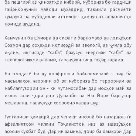
ба пешгирӣ аз ҷиноятҳои киберӣ, мубориза бо гардиши
ғайриқонунии маводи мухаддир, такмили расмиёти
гумрукӣ ва мубодилаи иттилоот ҳамчун аз авлавиятҳо
номида шуданд.
Ҳамчунин ба шумора ва сифати барномаҳо ва лоиҳаҳои
Созмон дар соҳаҳои иқтисодӣ ва экологӣ, аз ҷумла обу
иқлим, иқтисоди “сабз”, бахусус энергияи “сабз” ва
технологияҳои рақамӣ, таваҷҷуҳи зиёд зоҳир гардид.
Ба омодагӣ ба ду конфронси байналмилалӣ - оид ба
масъалаҳои ҷаҳонии об ва мубориза бо терроризм ва
маблағгузории он - ки мутаносибан дар моҳҳои май ва
июни соли ҷорӣ дар Душанбе ва Ню Йорк баргузор
мешаванд, таваҷҷуҳи хос зоҳир карда шуд.
Густариши ҳамкорӣ дар ченаки инсонӣ бо назардошти
афзалиятҳои миллии Тоҷикистон низ аз мавзӯъҳои
асосии суҳбат буд. Дар ин замина, доир ба ҳамкорӣ дар