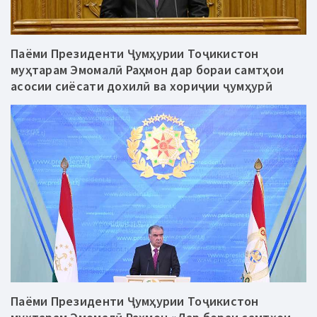
Паёми Президенти Ҷумҳурии Тоҷикистон
муҳтарам Эмомалӣ Раҳмон дар бораи самтҳои
асосии сиёсати дохилӣ ва хориҷии ҷумҳурӣ
Паёми Президенти Ҷумҳурии Тоҷикистон