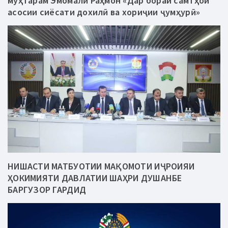
муҳтарам Эмомалӣ Раҳмон «Дар бораи самтҳои
асосии сиёсати дохилӣ ва хориҷии ҷумҳурӣ»
НИШАСТИ МАТБУОТИИ МАҚОМОТИ ИҶРОИЯИ
ҲОКИМИЯТИ ДАВЛАТИИ ШАҲРИ ДУШАНБЕ
БАРГУЗОР ГАРДИД