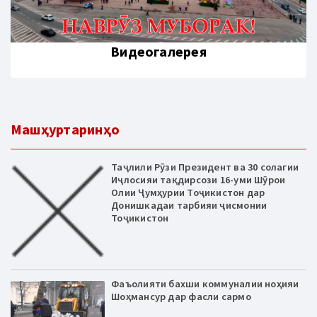
Видеогалерея
Машҳуртаринҳо
Таҷлили Рӯзи Президент ва 30 солагии
Иҷлосияи тақдирсози 16-уми Шӯрои
Олии Ҷумҳурии Тоҷикистон дар
Донишкадаи тарбияи ҷисмонии
Тоҷикистон
Фаъолияти бахши коммуналии ноҳияи
Шоҳмансур дар фасли сармо