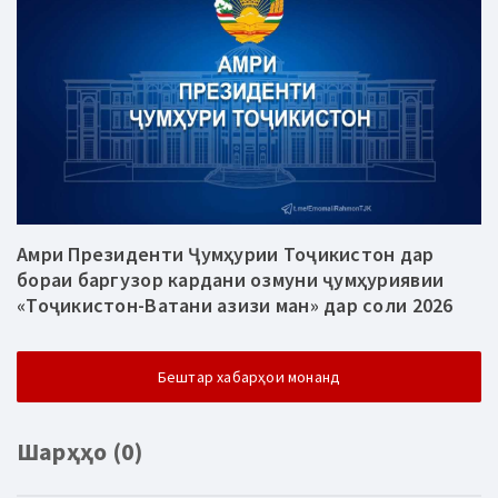
Амри Президенти Ҷумҳурии Тоҷикистон дар
бораи баргузор кардани озмуни ҷумҳуриявии
«Тоҷикистон-Ватани азизи ман» дар соли 2026
Бештар хабарҳои монанд
Шарҳҳо (0)