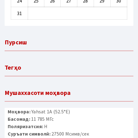
24
25
26
27
28
29
30
31
Пурсиш
Тегҳо
Мушаххасоти моҳвора
Моҳвора:
Yahsat 1A (52.5°E)
Басомад:
11 785 МГс
Поляризатсия:
H
Суръати символӣ:
27500 Мсимв/сек