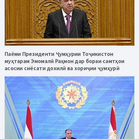
Паёми Президенти Ҷумҳурии Тоҷикистон
муҳтарам Эмомалӣ Раҳмон дар бораи самтҳои
асосии сиёсати дохилӣ ва хориҷии ҷумҳурӣ