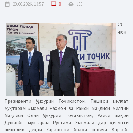
date_range
23.06.2026, 13:57
chat_bubble_outline
0
remove_red_eye
133
23
июн
Президенти Ҷумҳурии Тоҷикистон, Пешвои миллат
муҳтарам Эмомалӣ Раҳмон ва Раиси Маҷлиси миллии
Маҷлиси Олии Ҷумҳурии Тоҷикистон, Раиси шаҳри
Душанбе муҳтарам Рустами Эмомалӣ дар қисмати
шимолии деҳаи Харангони болои ноҳияи Варзоб,