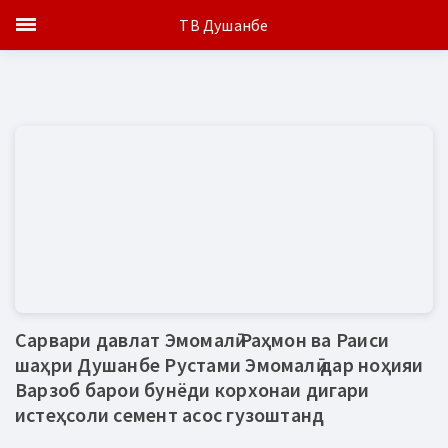
ТВ Душанбе
Сарвари давлат Эмомалӣ Раҳмон ва Раиси
шаҳри Душанбе Рустами Эмомалӣ дар ноҳияи
Варзоб барои бунёди корхонаи дигари
истеҳсоли семент асос гузоштанд