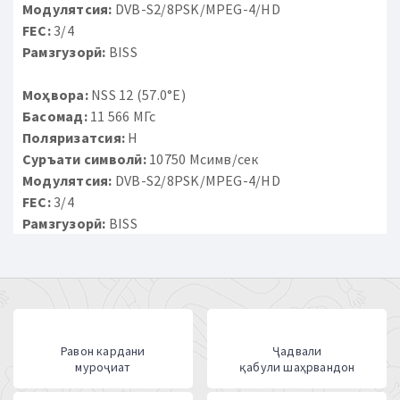
Модулятсия:
DVB-S2/8PSK/MPEG-4/HD
FEC:
3/4
Рамзгузорӣ:
BISS
Моҳвора:
NSS 12 (57.0°E)
Басомад:
11 566 МГс
Поляризатсия:
H
Суръати символӣ:
10750 Мсимв/сек
Модулятсия:
DVB-S2/8PSK/MPEG-4/HD
FEC:
3/4
Рамзгузорӣ:
BISS
Равон кардани
Ҷадвали
муроҷиат
қабули шаҳрвандон