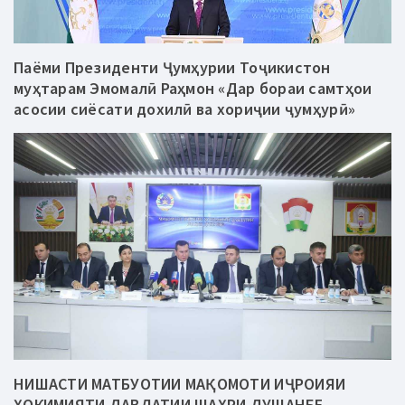
Паёми Президенти Ҷумҳурии Тоҷикистон
муҳтарам Эмомалӣ Раҳмон «Дар бораи самтҳои
асосии сиёсати дохилӣ ва хориҷии ҷумҳурӣ»
НИШАСТИ МАТБУОТИИ МАҚОМОТИ ИҶРОИЯИ
ҲОКИМИЯТИ ДАВЛАТИИ ШАҲРИ ДУШАНБЕ