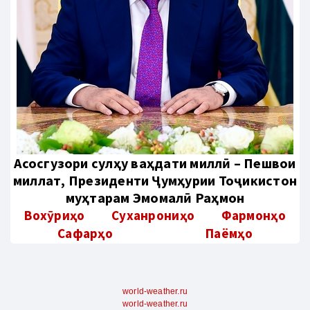
Aсосгузори сулҳу ваҳдати миллӣ – Пешвои
миллат, Президенти Ҷумҳурии Тоҷикистон
муҳтарам Эмомалӣ Раҳмон
Вохӯриҳо
Суханрониҳо
Фармонҳо
Сафарҳо
Паёмҳо
world-weather.ru
world-weather.ru