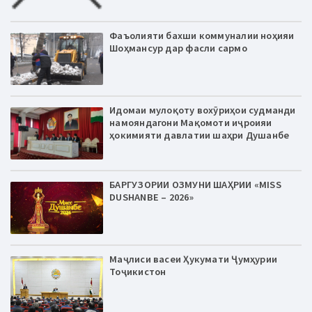
Фаъолияти бахши коммуналии ноҳияи
Шоҳмансур дар фасли сармо
Идомаи мулоқоту вохӯриҳои судманди
намояндагони Мақомоти иҷроияи
ҳокимияти давлатии шаҳри Душанбе
БАРГУЗОРИИ ОЗМУНИ ШАҲРИИ «MISS
DUSHANBE – 2026»
Маҷлиси васеи Ҳукумати Ҷумҳурии
Тоҷикистон