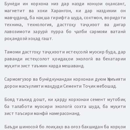
Бунёди ин корхона низ дар назди конҳои оҳаксанг,
магнетит ва хоки Харангон, ки дар наздикии он
мавҷуданд, ба нақша гирифта шуда, сохтмон, воридоти
техника, технология, дастгоҳу таҷҳизот ва дигар
лавозимоти зарурӣ пурра бо ҷалби сармояи ватанӣ
роҳандозӣ хоҳад гашт.
Тамоми дастгоҳу таҷҳизоти истеҳсолӣ муосир буда, дар
раванди истеҳсолот қоидаҳои экологӣ ва бехатарии
муҳити зист таъмин карда мешаванд.
Сармоягузор ва бунёдкунандаи корхонаи дуюм Ҷамъияти
дорои масъулияти маҳдуди Сементи Тоҷик мебошад.
Бояд таъкид дошт, ки ҳарду корхонаи семент мутобиқ
ба талаботи муосири экологӣ сохта шуда, ба муҳити
зист таъсири манфӣ намерасонанд.
Баъди шиносоӣ бо лоиҳаҳо ва оғоз бахшидан ба корҳои