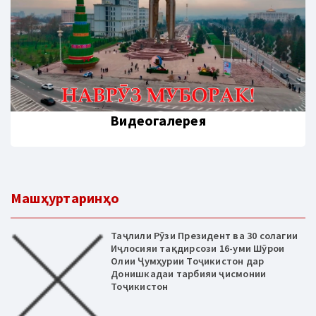
Видеогалерея
Машҳуртаринҳо
Таҷлили Рӯзи Президент ва 30 солагии
Иҷлосияи тақдирсози 16-уми Шӯрои
Олии Ҷумҳурии Тоҷикистон дар
Донишкадаи тарбияи ҷисмонии
Тоҷикистон