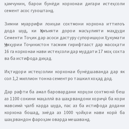
ҳамчунин, барои бунёди корхонаи дигари истеҳсоли
семент асос гузоштанд.
Зимни муаррифи лоиҳаи сохтмони корхона иттилоъ
дода шуд, ки Ҷамъияти дорои масъулияти маҳдуди
Сементи Тоҷик дар асоси дастуру супоришҳои Ҳукумати
Ҷумҳурии Тоҷикистон тасмим гирифтааст дар масоҳати
16 га корхонаи нави истеҳсоли дар муддати 17 моҳ сохта
ва ба истифода диҳад.
Иқтидори истеҳсолии корхонаи бунёдшаванда дар як
сол 1,2 миллион тонна сементро ташкил хоҳад дод.
Дар рафти ба амал баровардани корҳои сохтмонӣ беш
аз 1100 сокини маҳаллӣ ва шаҳрвандони хориҷӣ ба кори
мавсимӣ ҷалб карда шуда, пас аз ба истифода додани
корхона бошад, зиёда аз 1000 ҷойҳои нави корӣ ба
шаҳрвандон фароҳам оварда мешаванд.