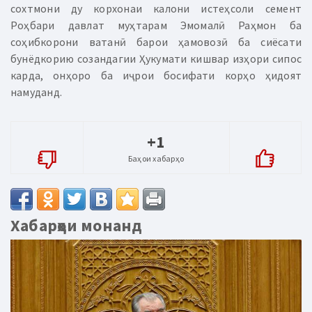
сохтмони ду корхонаи калони истеҳсоли семент
Роҳбари давлат муҳтарам Эмомалӣ Раҳмон ба
соҳибкорони ватанӣ барои ҳамовозӣ ба сиёсати
бунёдкорию созандагии Ҳукумати кишвар изҳори сипос
карда, онҳоро ба иҷрои босифати корҳо ҳидоят
намуданд.
+1
Баҳои хабарҳо
Хабарҳои монанд