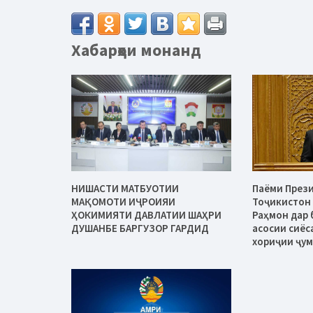
Хабарҳои монанд
НИШАСТИ МАТБУОТИИ
Паёми През
МАҚОМОТИ ИҶРОИЯИ
Тоҷикистон
ҲОКИМИЯТИ ДАВЛАТИИ ШАҲРИ
Раҳмон дар 
ДУШАНБЕ БАРГУЗОР ГАРДИД
асосии сиёс
хориҷии ҷу