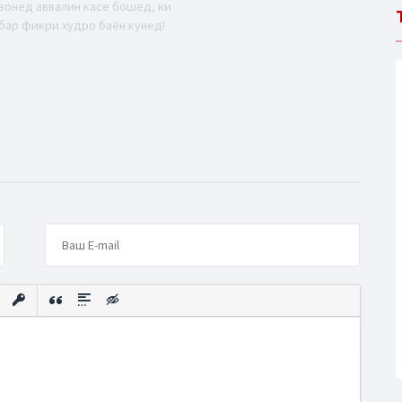
вонед аввалин касе бошед, ки
бар фикри худро баён кунед!