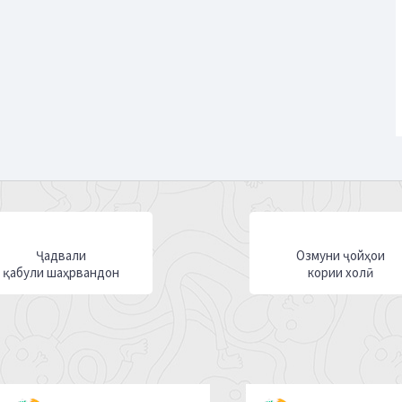
Ҷадвали
Озмуни ҷойҳои
қабули шаҳрвандон
кории холӣ