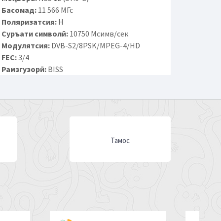
Басомад:
11 566 МГс
Поляризатсия:
H
Суръати символӣ:
10750 Мсимв/сек
Модулятсия:
DVB-S2/8PSK/MPEG-4/HD
FEC:
3/4
Рамзгузорӣ:
BISS
Тамос