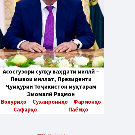
Aсосгузори сулҳу ваҳдати миллӣ –
Пешвои миллат, Президенти
Ҷумҳурии Тоҷикистон муҳтарам
Эмомалӣ Раҳмон
Вохӯриҳо
Суханрониҳо
Фармонҳо
Сафарҳо
Паёмҳо
world-weather.ru