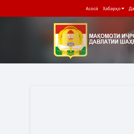
Асосӣ
Хабарҳо
Да