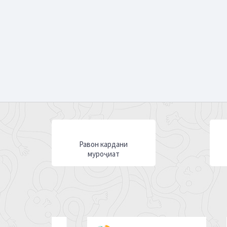
Равон кардани
муроҷиат