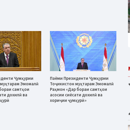
иденти Ҷумҳурии
Паёми Президенти Ҷумҳурии
 муҳтарам Эмомалӣ
Тоҷикистон муҳтарам Эмомалӣ
бораи самтҳои
Раҳмон «Дар бораи самтҳои
ати дохилӣ ва
асосии сиёсати дохилӣ ва
мҳурӣ
хориҷии ҷумҳурӣ»