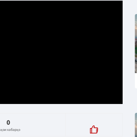
0
аҳои хабарҳо