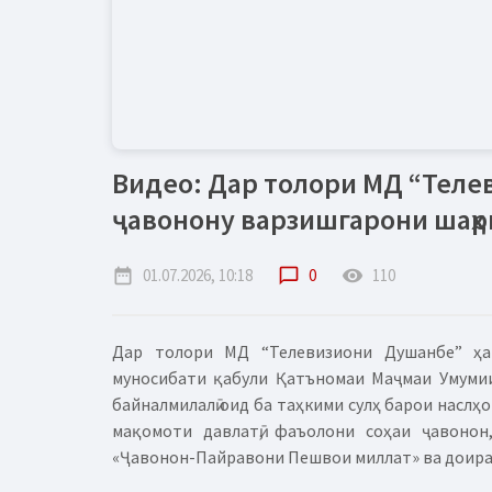
Видео: Дар толори МД “Теле
ҷавонону варзишгарони шаҳр
date_range
01.07.2026, 10:18
chat_bubble_outline
0
remove_red_eye
110
Дар толори МД “Телевизиони Душанбе” ҳ
муносибати қабули Қатъномаи Маҷмаи Умуми
байналмилалӣ оид ба таҳкими сулҳ барои наслҳ
мақомоти давлатӣ, фаъолони соҳаи ҷавонон
«Ҷавонон-Пайравони Пешвои миллат» ва доираи