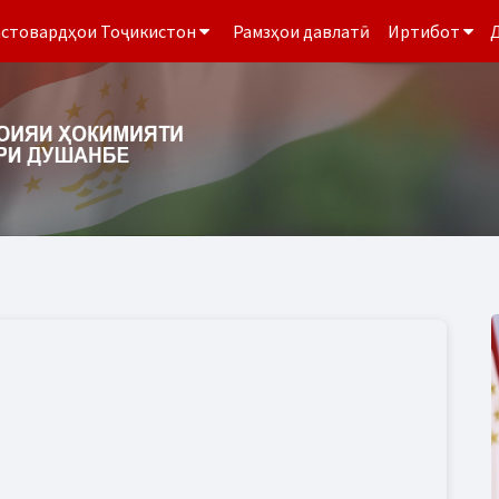
стовардҳои Тоҷикистон
Рамзҳои давлатӣ
Иртибот
Д