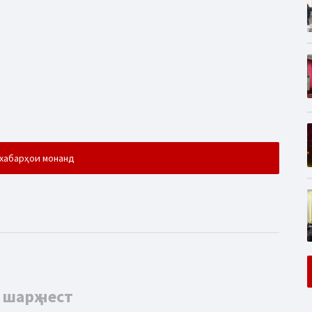
хабарҳои монанд
 шарҳ нест