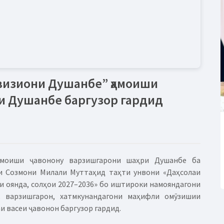
визиони Душанбе” ҳамоиши
и Душанбе баргузор гардид
амоиши ҷавонону варзишгарони шаҳри Душанбе ба
и Созмони Милали Муттаҳид таҳти унвони «Даҳсолаи
ои оянда, солҳои 2027–2036» бо иштироки намояндагони
, варзишгарон, хатмкунандагони маҳифли омӯзишии
 васеи ҷавонон баргузор гардид.