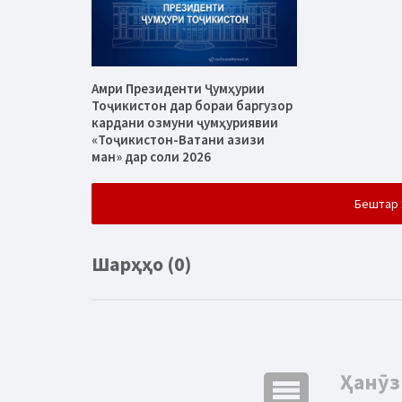
Амри Президенти Ҷумҳурии
Тоҷикистон дар бораи баргузор
кардани озмуни ҷумҳуриявии
«Тоҷикистон-Ватани азизи
ман» дар соли 2026
Бештар 
Шарҳҳо (0)
comment
Ҳанӯз