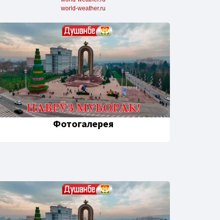
world-weather.ru
Фотогалерея