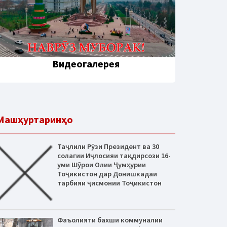
Видеогалерея
Машҳуртаринҳо
Таҷлили Рӯзи Президент ва 30
солагии Иҷлосияи тақдирсози 16-
уми Шӯрои Олии Ҷумҳурии
Тоҷикистон дар Донишкадаи
тарбияи ҷисмонии Тоҷикистон
Фаъолияти бахши коммуналии