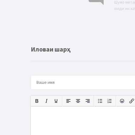
Шумо мета
оиди ин ха
Иловаи шарҳ