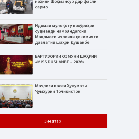
ноҳияи Шоҳмансур дар фасли
сармо
Идомаи мулоқоту вохӯриҳои
судманди намояндагони
Мақомоти иҷроияи ҳокимияти
давлатии шаҳри Душанбе
БАРГУЗОРИИ ОЗМУНИ ШАҲРИИ
«MISS DUSHANBE – 2026»
Маҷлиси васеи Ҳукумати
Ҷумҳурии Тоҷикистон
Зиёдтар