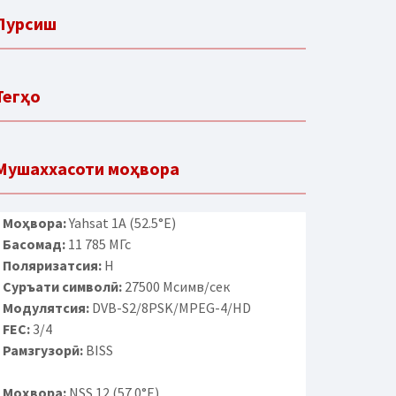
Пурсиш
Тегҳо
Мушаххасоти моҳвора
Моҳвора:
Yahsat 1A (52.5°E)
Басомад:
11 785 МГс
Поляризатсия:
H
Суръати символӣ:
27500 Мсимв/сек
Модулятсия:
DVB-S2/8PSK/MPEG-4/HD
FEC:
3/4
Рамзгузорӣ:
BISS
Моҳвора:
NSS 12 (57.0°E)