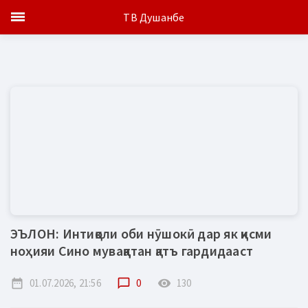
ТВ Душанбе
ЭЪЛОН: Интиқоли оби нӯшокӣ дар як қисми
ноҳияи Сино муваққатан қатъ гардидааст
date_range
01.07.2026, 21:56
chat_bubble_outline
0
remove_red_eye
130