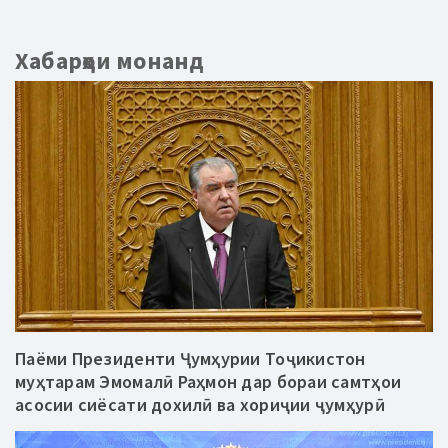
Хабарҳои монанд
Паёми Президенти Ҷумҳурии Тоҷикистон
муҳтарам Эмомалӣ Раҳмон дар бораи самтҳои
асосии сиёсати дохилӣ ва хориҷии ҷумҳурӣ