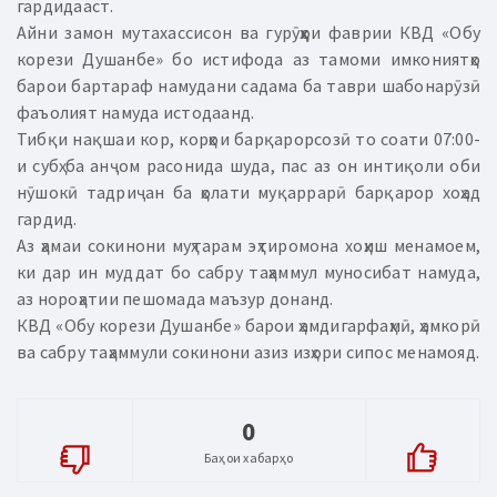
гардидааст.
Айни замон мутахассисон ва гурӯҳҳои фаврии КВД «Обу
корези Душанбе» бо истифода аз тамоми имкониятҳо
барои бартараф намудани садама ба таври шабонарӯзӣ
фаъолият намуда истодаанд.
Тибқи нақшаи кор, корҳои барқарорсозӣ то соати 07:00-
и субҳ ба анҷом расонида шуда, пас аз он интиқоли оби
нӯшокӣ тадриҷан ба ҳолати муқаррарӣ барқарор хоҳад
гардид.
Аз ҳамаи сокинони муҳтарам эҳтиромона хоҳиш менамоем,
ки дар ин муддат бо сабру таҳаммул муносибат намуда,
аз нороҳатии пешомада маъзур донанд.
КВД «Обу корези Душанбе» барои ҳамдигарфаҳмӣ, ҳамкорӣ
ва сабру таҳаммули сокинони азиз изҳори сипос менамояд.
0
Баҳои хабарҳо