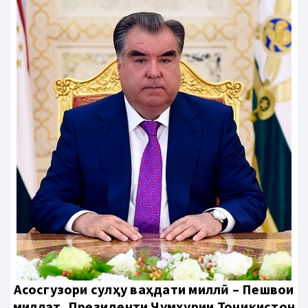
Aсосгузори сулҳу ваҳдати миллӣ – Пешвои
миллат, Президенти Ҷумҳурии Тоҷикистон