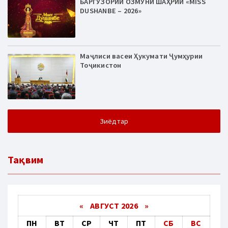
БАРГУЗОРИИ ОЗМУНИ ШАҲРИИ «MISS
DUSHANBE – 2026»
Маҷлиси васеи Ҳукумати Ҷумҳурии
Тоҷикистон
Зиёдтар
Тақвим
«
АВГУСТ 2026 »
ПН
ВТ
СР
ЧТ
ПТ
СБ
ВС