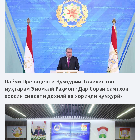
Паёми Президенти Ҷумҳурии Тоҷикистон
муҳтарам Эмомалӣ Раҳмон «Дар бораи самтҳои
асосии сиёсати дохилӣ ва хориҷии ҷумҳурӣ»