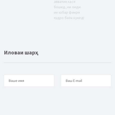
аввалин касе
бошед, ки оиди
ин хабар фикри
худро баён кунед!
Иловаи шарҳ