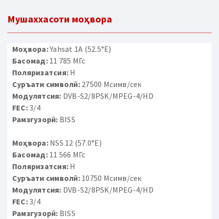
Мушаххасоти моҳвора
Моҳвора:
Yahsat 1A (52.5°E)
Басомад:
11 785 МГс
Поляризатсия:
H
Суръати символӣ:
27500 Мсимв/сек
Модулятсия:
DVB-S2/8PSK/MPEG-4/HD
FEC:
3/4
Рамзгузорӣ:
BISS
Моҳвора:
NSS 12 (57.0°E)
Басомад:
11 566 МГс
Поляризатсия:
H
Суръати символӣ:
10750 Мсимв/сек
Модулятсия:
DVB-S2/8PSK/MPEG-4/HD
FEC:
3/4
Рамзгузорӣ:
BISS