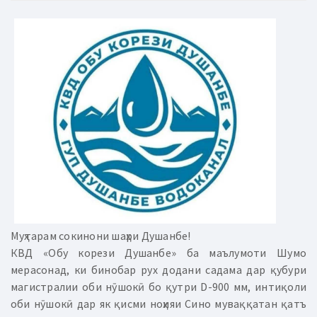
Муҳтарам сокинони шаҳри Душанбе!
КВД «Обу корези Душанбе» ба маълумоти Шумо
мерасонад, ки бинобар рух додани садама дар қубури
магистралии оби нӯшокӣ бо қутри D-900 мм, интиқоли
оби нӯшокӣ дар як қисми ноҳияи Сино муваққатан қатъ