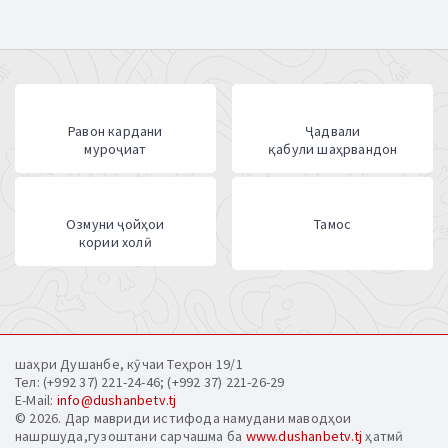
Равон кардани
Ҷадвали
муроҷиат
қабули шаҳрвандон
Озмуни ҷойҳои
Тамос
кории холӣ
шаҳри Душанбе, кӯчаи Теҳрон 19/1
Тел: (+992 37) 221-24-46; (+992 37) 221-26-29
E-Mail:
info@dushanbetv.tj
© 2026. Дар мавриди истифода намудани маводҳои
нашршуда,гузоштани сарчашма ба
www.dushanbetv.tj
ҳатмӣ