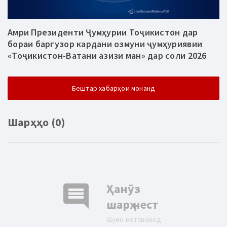
Амри Президенти Ҷумҳурии Тоҷикистон дар
бораи баргузор кардани озмуни ҷумҳуриявии
«Тоҷикистон-Ватани азизи ман» дар соли 2026
Бештар хабарҳои монанд
Шарҳҳо (0)
comment
Ҳанӯз
шарҳ нест
Шумо метавонед