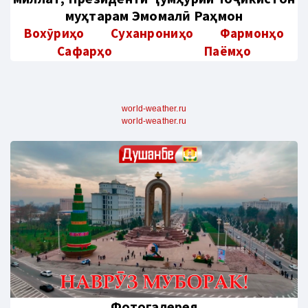
муҳтарам Эмомалӣ Раҳмон
Вохӯриҳо
Суханрониҳо
Фармонҳо
Сафарҳо
Паёмҳо
world-weather.ru
world-weather.ru
Фотогалерея