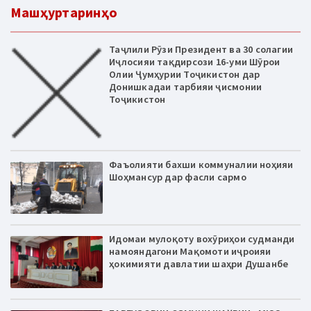
Машҳуртаринҳо
Таҷлили Рӯзи Президент ва 30 солагии
Иҷлосияи тақдирсози 16-уми Шӯрои
Олии Ҷумҳурии Тоҷикистон дар
Донишкадаи тарбияи ҷисмонии
Тоҷикистон
Фаъолияти бахши коммуналии ноҳияи
Шоҳмансур дар фасли сармо
Идомаи мулоқоту вохӯриҳои судманди
намояндагони Мақомоти иҷроияи
ҳокимияти давлатии шаҳри Душанбе