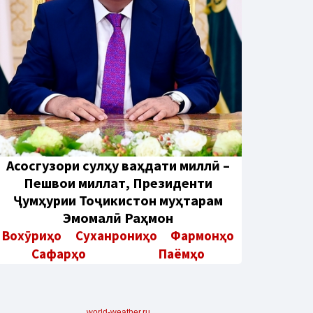
Aсосгузори сулҳу ваҳдати миллӣ –
Пешвои миллат, Президенти
Ҷумҳурии Тоҷикистон муҳтарам
Эмомалӣ Раҳмон
Вохӯриҳо
Суханрониҳо
Фармонҳо
Сафарҳо
Паёмҳо
world-weather.ru