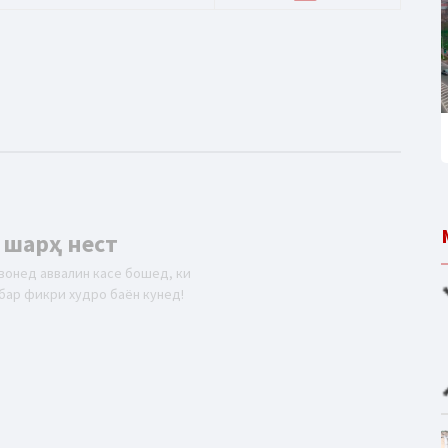
 шарҳ нест
вонед аввалин касе бошед, ки
бар фикри худро баён кунед!