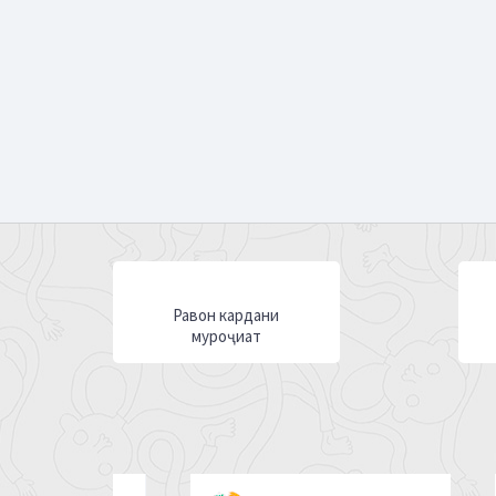
Равон кардани
муроҷиат