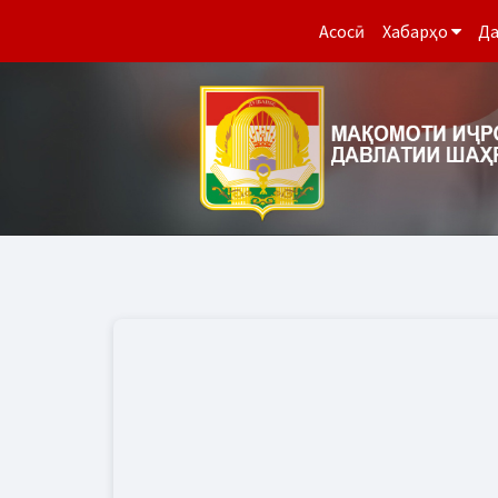
Асосӣ
Хабарҳо
Да