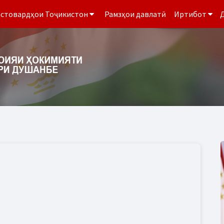
стовардҳои Тоҷикистон
Рамзҳои давлатӣ
Иртибот
Д