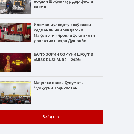
ноҳияи Шоҳмансур дар фасли
сармо
Идомаи мулоқоту вохӯриҳои
судманди намояндагони
Мақомоти иҷроияи ҳокимияти
давлатии шаҳри Душанбе
БАРГУЗОРИИ ОЗМУНИ ШАҲРИИ
«MISS DUSHANBE – 2026»
Маҷлиси васеи Ҳукумати
Ҷумҳурии Тоҷикистон
Зиёдтар