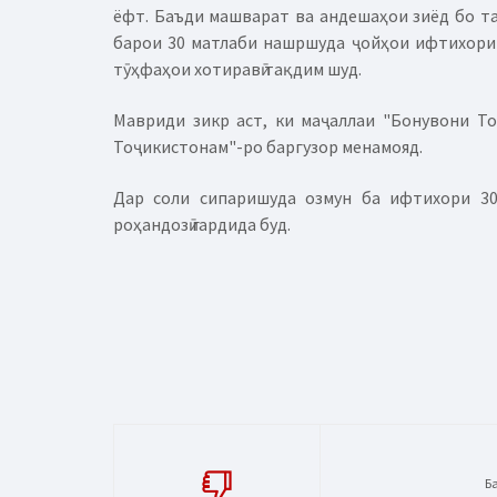
ёфт.
Баъди машварат ва андешаҳои зиёд бо т
барои 30 матлаби нашршуда ҷойҳои ифтихорир
тӯҳфаҳои хотиравӣ тақдим шуд.
Мавриди зикр аст, ки маҷаллаи "Бонувони Т
Тоҷикистонам"-ро баргузор менамояд.
Дар соли сипаришуда озмун ба ифтихори 30
роҳандозӣ гардида буд.
Б