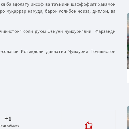
акя ба адолату инсоф ва таъмини шаффофият ҳакамон
о муқаррар намуда, барои ғолибон ҷоиза, диплом, ва
оҷикистон" соли дуюм Озмуни ҷумҳуриявии "Фарзанди
-солагии Истиқлоли давлатии Ҷумҳурии Тоҷикистон
+1
аҳои хабарҳо