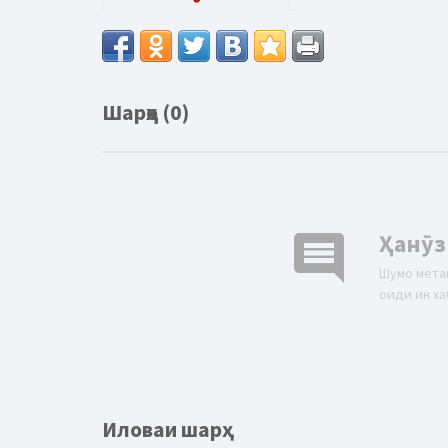
Шарҳҳо (0)
comment
Ҳанӯз
Шумо мета
оиди ин ха
Иловаи шарҳ