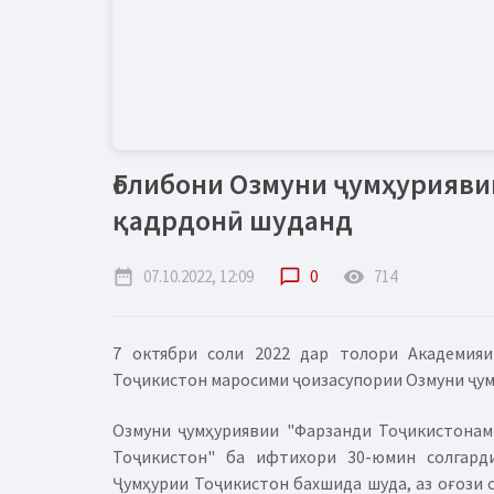
Ғолибони Озмуни ҷумҳурияви
қадрдонӣ шуданд
date_range
07.10.2022, 12:09
chat_bubble_outline
0
remove_red_eye
714
7 октябри соли 2022 дар толори Академия
Тоҷикистон маросими ҷоизасупории Озмуни ҷум
Озмуни ҷумҳуриявии "Фарзанди Тоҷикистонам
Тоҷикистон" ба ифтихори 30-юмин солгард
Ҷумҳурии Тоҷикистон бахшида шуда, аз оғози с