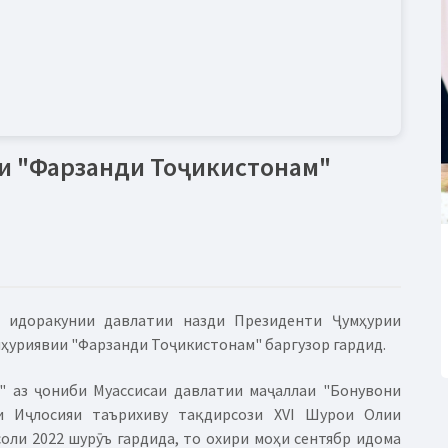
и "Фарзанди Тоҷикистонам"
и идоракунии давлатии назди Президенти Ҷумҳурии
ҳуриявии "Фарзанди Тоҷикистонам" баргузор гардид.
" аз ҷониби Муассисаи давлатии маҷаллаи "Бонувони
и Иҷлосияи таърихиву тақдирсози XVI Шурои Олии
оли 2022 шурӯъ гардида, то охири моҳи сентябр идома