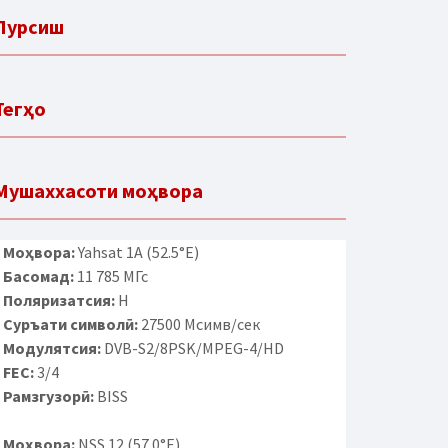
Пурсиш
Тегҳо
Мушаххасоти моҳвора
Моҳвора:
Yahsat 1A (52.5°E)
Басомад:
11 785 МГс
Поляризатсия:
H
Суръати символӣ:
27500 Мсимв/сек
Модулятсия:
DVB-S2/8PSK/MPEG-4/HD
FEC:
3/4
Рамзгузорӣ:
BISS
Моҳвора:
NSS 12 (57.0°E)