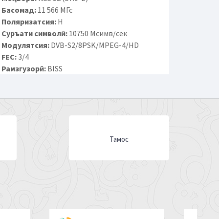
Басомад:
11 566 МГс
Поляризатсия:
H
Суръати символӣ:
10750 Мсимв/сек
Модулятсия:
DVB-S2/8PSK/MPEG-4/HD
FEC:
3/4
Рамзгузорӣ:
BISS
Тамос