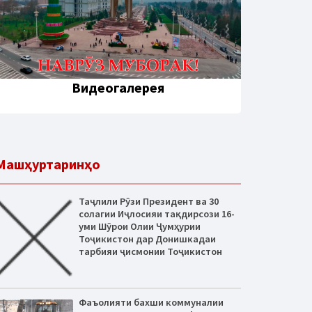
Видеогалерея
Машҳуртаринҳо
Таҷлили Рӯзи Президент ва 30
солагии Иҷлосияи тақдирсози 16-
уми Шӯрои Олии Ҷумҳурии
Тоҷикистон дар Донишкадаи
тарбияи ҷисмонии Тоҷикистон
Фаъолияти бахши коммуналии