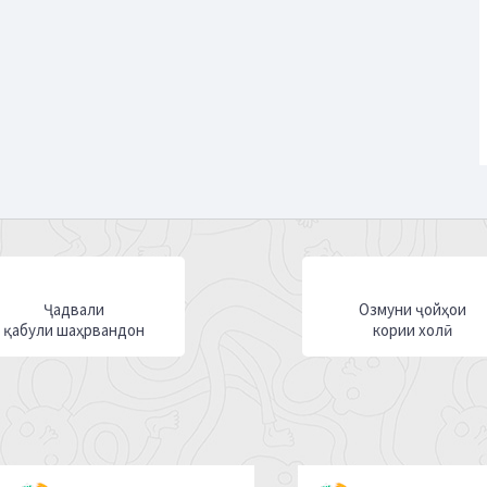
Ҷадвали
Озмуни ҷойҳои
қабули шаҳрвандон
кории холӣ