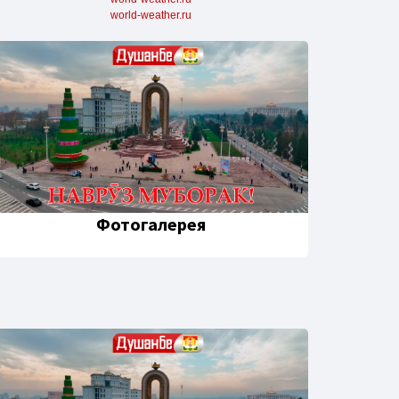
world-weather.ru
Фотогалерея