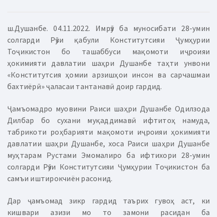
ш.Душанбе. 04.11.2022. Имрӯз ба муносибати 28-умин
солгарди Рӯзи қабули Конститутсияи Ҷумҳурии
Тоҷикистон бо ташаббуси мақомоти иҷроияи
ҳокимияти давлатии шаҳри Душанбе таҳти унвони
«Конститутсия ҳомии арзишҳои инсон ва сарчашмаи
бахтиёрӣ» ҷаласаи тантанавӣ доир гардид.
Ҷамъомадро муовини Раиси шаҳри Душанбе Одилзода
Дилбар бо сухани муқаддимавӣ ифтитоҳ намуда,
табрикоти роҳбарияти мақомоти иҷроияи ҳокимияти
давлатии шаҳри Душанбе, хоса Раиси шаҳри Душанбе
муҳтарам Рустами Эмомалиро ба ифтихори 28-умин
солгарди Рӯзи Конститутсияи Ҷумҳурии Тоҷикистон ба
самъи иштирокчиён расонид.
Дар ҷамъомад зикр гардид таърих гувоҳ аст, ки
кишвари азизи мо то замони расидан ба