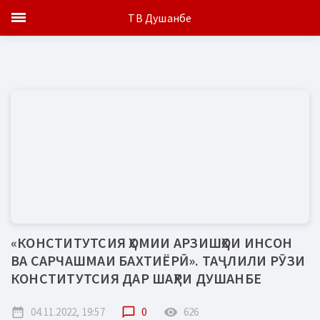
ТВ Душанбе
«КОНСТИТУТСИЯ ҲОМИИ АРЗИШҲОИ ИНСОН
ВА САРЧАШМАИ БАХТИЁРӢ». ТАҶЛИЛИ РӮЗИ
КОНСТИТУТСИЯ ДАР ШАҲРИ ДУШАНБЕ
date_range
04.11.2022, 19:57
chat_bubble_outline
0
remove_red_eye
626