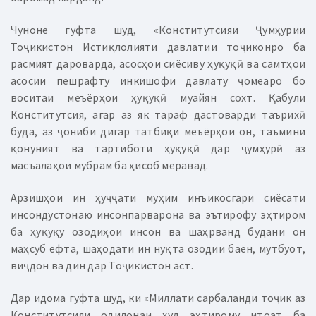
Чуноне гуфта шуд, «Конститутсияи Ҷумҳурии
Тоҷикистон Истиқлолияти давлатии тоҷиконро ба
расмият дароварда, асосҳои сиёсиву ҳуқуқӣ ва самтҳои
асосии пешрафту инкишофи давлату ҷомеаро бо
воситаи меъёрҳои ҳуқуқӣ муайян сохт. Қабули
Конститутсия, агар аз як тараф дастоварди таърихӣ
буда, аз ҷониби дигар татбиқи меъёрҳои он, таъмини
қонуният ва тартиботи ҳуқуқӣ дар ҷумҳурӣ аз
масъалаҳои мубрам ба ҳисоб меравад.
Арзишҳои ин ҳуҷҷати муҳим инъикосгари сиёсати
инсондустонаю инсонпарварона ва эътирофу эҳтиром
ба ҳуқуқу озодиҳои инсон ва шаҳрванд будани он
маҳсуб ёфта, шаҳодати ин нуқта озодии баён, мутбуот,
виҷдон ва дин дар Тоҷикистон аст.
Дар идома гуфта шуд, ки «Миллати сарбаланди тоҷик аз
Конститутсияи одилонаи худ эҳтирому итоат ба