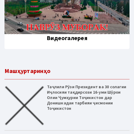
Видеогалерея
Машҳуртаринҳо
Таҷлили Рӯзи Президент ва 30 солагии
Иҷлосияи тақдирсози 16-уми Шӯрои
Олии Ҷумҳурии Тоҷикистон дар
Донишкадаи тарбияи ҷисмонии
Тоҷикистон