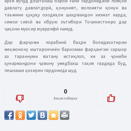
арзи вуҷуд доштанаш барои ғанӣ гардонидани пояҳои
давлату давлатдорӣ, қонуният, волоияти қонун ва
таъмини ҳуқуқу озодиҳои шаҳрвандон хизмат карда,
симои сиёсӣ ва обрую эътибори Тоҷикистонро дар
ҷаҳони муосир муаррифӣ намуд.
Дар фарҷоми чорабинӣ баҳри болидахотирии
меҳмонону иштирокчиён барномаи фарҳангии саршор
аз тараннуми ватану истиқлол, ки аз ҷониби
ҳунармандони ҷавону умедбахш таҳия гардида буд,
пешкаши ҳозирин гардонида шуд.
0
Баҳои хабарҳо