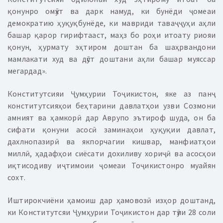
қонунро омӯхт ва дарк намуд, ки бунёди ҷомеаи
демократию ҳуқуқбунёде, ки мавриди таваҷҷуҳи аҳли
башар қарор гирифтааст, маҳз бо роҳи итоату риояи
қонун, ҳурмату эҳтиром доштан ба шаҳрвандони
мамлакати худ ва дӯст доштани аҳли башар муяссар
мегардад».
Конститутсияи Ҷумҳурии Тоҷикистон, яке аз панҷ
конститутсияҳои беҳтарини давлатҳои узви Созмони
амният ва ҳамкорӣ дар Аврупо эътироф шуда, он ба
сифати қонуни асосӣ заминаҳои ҳуқуқии давлат,
дахлнопазирӣ ва якпорчагии кишвар, манфиатҳои
миллӣ, ҳадафҳои сиёсати дохиливу хориҷӣ ва асосҳои
иқтисодиву иҷтимоии ҷомеаи Тоҷикистонро муайян
сохт.
Иштирокчиёни ҳамоиш дар ҳамовозӣ изҳор доштанд,
ки Конститутсяи Ҷумҳурии Тоҷикистон дар тӯли 28 соли