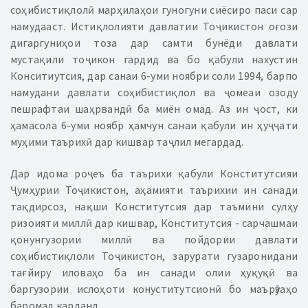
соҳибистиқлолӣ марҳилаҳои гуногуни сиёсиро паси сар
намудааст. Истиқлолияти давлатии Тоҷикистон оғози
дигаргуниҳои тоза дар самти бунёди давлати
мустақили тоҷикон гардид ва бо қабули нахустин
Конситиутсия, дар санаи 6-уми ноябри соли 1994, барпо
намудани давлати соҳибистиқлол ва ҷомеаи озоду
пешрафтаи шаҳрвандӣ ба миён омад. Аз ин ҷост, ки
ҳамасола 6-уми ноябр ҳамчун санаи қабули ин ҳуҷҷати
муҳими таърихӣ дар кишвар таҷлил мегардад.
Дар идома роҷеъ ба таърихи қабули Конститутсияи
Ҷумҳурии Тоҷикистон, аҳамияти таърихии ин санади
тақдирсоз, нақши Конститутсия дар таъмини сулҳу
ризоияти миллӣ дар кишвар, Конститутсия - сарчашмаи
қонунгузории миллӣ ва пойдории давлати
соҳибистиқлоли Тоҷикистон, зарурати гузаронидани
тағйиру иловаҳо ба ин санади олии ҳуқуқӣ ва
баргузории ислоҳоти конуститутсионӣ бо маърӯзаҳо
баромад карданд.