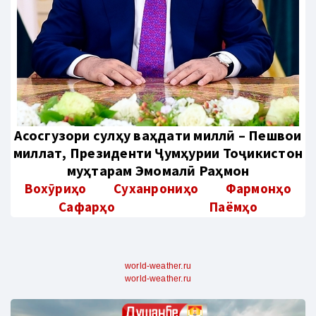
Aсосгузори сулҳу ваҳдати миллӣ – Пешвои
миллат, Президенти Ҷумҳурии Тоҷикистон
муҳтарам Эмомалӣ Раҳмон
Вохӯриҳо
Суханрониҳо
Фармонҳо
Сафарҳо
Паёмҳо
world-weather.ru
world-weather.ru