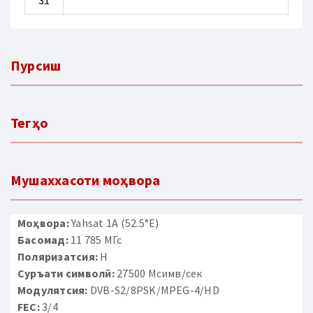
Пурсиш
Тегҳо
Мушаххасоти моҳвора
Моҳвора:
Yahsat 1A (52.5°E)
Басомад:
11 785 МГс
Поляризатсия:
H
Суръати символӣ:
27500 Мсимв/сек
Модулятсия:
DVB-S2/8PSK/MPEG-4/HD
FEC:
3/4