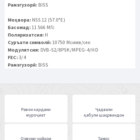
Рамзгузорӣ:
BISS
Моҳвора:
NSS 12 (57.0°E)
Басомад:
11 566 МГс
Поляризатсия:
H
Суръати символӣ:
10750 Мсимв/сек
Модулятсия:
DVB-S2/8PSK/MPEG-4/HD
FEC:
3/4
Рамзгузорӣ:
BISS
Равон кардани
Ҷадвали
муроҷиат
қабули шаҳрвандон
Озмуни ҷойҳои
Тамос