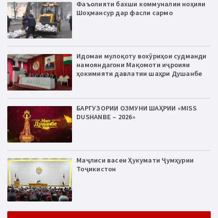
Фаъолияти бахши коммуналии ноҳияи
Шоҳмансур дар фасли сармо
Идомаи мулоқоту вохӯриҳои судманди
намояндагони Мақомоти иҷроияи
ҳокимияти давлатии шаҳри Душанбе
БАРГУЗОРИИ ОЗМУНИ ШАҲРИИ «MISS
DUSHANBE – 2026»
Маҷлиси васеи Ҳукумати Ҷумҳурии
Тоҷикистон