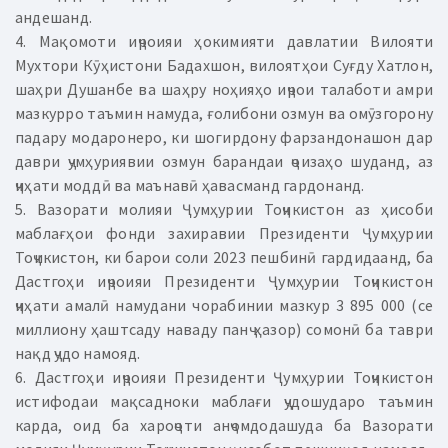
андешанд.
4. Мақомоти иҷроияи ҳокимияти давлатии Вилояти
Мухтори Кӯҳистони Бадахшон, вилоятҳои Суғду Хатлон,
шаҳри Душанбе ва шаҳру ноҳияҳо иҷрои талаботи амри
мазкурро таъмин намуда, ғолибони озмун ва омӯзгорону
падару модаронеро, ки шогирдону фарзандонашон дар
даври ҷумҳуриявии озмун барандаи ҷоизаҳо шуданд, аз
ҷиҳати моддӣ ва маънавӣ ҳавасманд гардонанд.
5. Вазорати молияи Ҷумҳурии Тоҷикистон аз ҳисоби
маблағҳои фонди захиравии Президенти Ҷумҳурии
Тоҷикистон, ки барои соли 2023 пешбинӣ гардидаанд, ба
Дастгоҳи иҷроияи Президенти Ҷумҳурии Тоҷикистон
ҷиҳати амалӣ намудани чорабинии мазкур 3 895 000 (се
миллиону ҳаштсаду наваду панҷ ҳазор) сомонӣ ба таври
нақд ҷудо намояд.
6. Дастгоҳи иҷроияи Президенти Ҷумҳурии Тоҷикистон
истифодаи мақсадноки маблағи ҷудошударо таъмин
карда, оид ба хароҷоти анҷомдодашуда ба Вазорати