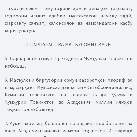
- гурӯҳи сеюм - омӯзгорони ҳамаи зинаҳои таҳсилот,
ходимони илмию адабии муассисаҳои илмиву эҷодӣ,
фарҳангу санъат, калонсолон ва намояндагони касбу
кори гуногун.
2. САРПАРАСТ ВА МАСЪУЛОНИ ОЗМУН
5. Сарпарасти озмун Президенти Ҷумҳурии Тоҷикистон
мебошад.
6. Масъулони баргузории озмун вазоратҳои маориф ва
илм, фарҳанг, Муассисаи давлатии «Китобхонаи миллӣ»,
Кумитаи телевизион ва радиои назди Ҳукумати
Ҷумҳурии Тоҷикистон ва Академияи миллии илмҳои
Тоҷикистон мебошанд.
7. Кумитаҳои кор бо ҷавонон ва варзиш, кор бо занон ва
оила, Академияи миллии илмҳои Тоҷикистон, Иттифоқи