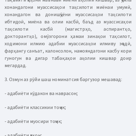
хонандагони муассисаҳои таҳсилоти миёнаи умумӣ,
хонандагон ва донишҷӯёни муассисаҳои таҳсилоти
ибтидоӣ, миёна ва олии касбӣ, баъд аз муассисаҳои
таҳсилоти касбӣ (магистрҳо, аспирантҳо,
докторантҳо), омӯзгорони ҳамаи зинаҳои таҳсилот,
ходимони илмию адабии муассисаҳои илмиву эҷодӣ,
фарҳангу санъат, калонсолон, намояндагони касбу кори
гуногун ва дигар табақаҳои аҳолии кишвар доир
мегардад.
3. Озмун аз рӯйи шаш номинатсия баргузор мешавад:
- адабиёти кӯдакон ва наврасон;
- адабиёти классикии тоҷик;
- адабиёти муосири тоҷик;
- адабиёти ҷаҳон;