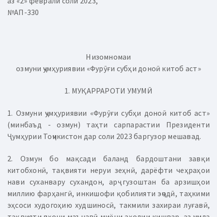
аз «2» феврали соли 2023,
№АП-330
Низомномаи
озмуни ҷумҳуриявии «Фурӯғи субҳи доноӣ китоб аст»
1. МУҚАРРАРОТИ УМУМӢ
1. Озмуни ҷумҳуриявии «Фурӯғи субҳи доноӣ китоб аст»
(минбаъд - озмун) таҳти сарпарастии Президенти
Ҷумҳурии Тоҷикистон дар соли 2023 баргузор мешавад.
2. Озмун бо мақсади баланд бардоштани завқи
китобхонӣ, тақвияти неруи зеҳнӣ, дарёфти чеҳраҳои
нави суханвару сухандон, арҷ гузоштан ба арзишҳои
миллию фарҳангӣ, инкишофи қобилияти эҷодӣ, таҳкими
эҳсоси худогоҳию худшиносӣ, такмили захираи луғавӣ,
тақвияти ҷаҳони маънавӣ миёни аҳолии кишвар, аз ҷумла