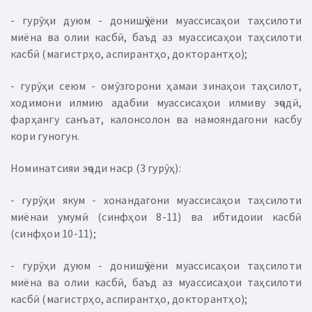
- гурӯҳи дуюм - донишҷӯёни муассисаҳои таҳсилоти
миёна ва олии касбӣ, баъд аз муассисаҳои таҳсилоти
касбӣ (магистрҳо, аспирантҳо, докторантҳо);
- гурӯҳи сеюм - омӯзгорони ҳамаи зинаҳои таҳсилот,
ходимони илмию адабии муассисаҳои илмиву эҷодӣ,
фарҳангу санъат, калонсолон ва намояндагони касбу
кори гуногун.
Номинатсияи эҷоди наср (3 гурӯҳ):
- гурӯҳи якум - хонандагони муассисаҳои таҳсилоти
миёнаи умумӣ (синфҳои 8-11) ва ибтидоии касбӣ
(синфҳои 10-11);
- гурӯҳи дуюм - донишҷӯёни муассисаҳои таҳсилоти
миёна ва олии касбӣ, баъд аз муассисаҳои таҳсилоти
касбӣ (магистрҳо, аспирантҳо, докторантҳо);