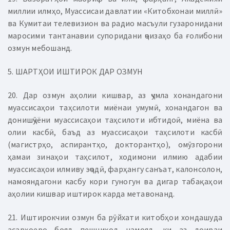
миллии илмҳо, Муассисаи давлатии «Китобхонаи миллӣ»
ва Кумитаи телевизион ва радио масъули гузаронидани
маросими тантанавии супоридани ҷоизаҳо ба ғолибони
озмун мебошанд.
5. ШАРТҲОИ ИШТИРОК ДАР ОЗМУН
20. Дар озмун аҳолии кишвар, аз ҷумла хонандагони
муассисаҳои таҳсилоти миёнаи умумӣ, хонандагон ва
донишҷӯёни муассисаҳои таҳсилоти ибтидоӣ, миёна ва
олии касбӣ, баъд аз муассисаҳои таҳсилоти касбӣ
(магистрҳо, аспирантҳо, докторантҳо), омӯзгорони
ҳамаи зинаҳои таҳсилот, ходимони илмию адабии
муассисаҳои илмиву эҷодӣ, фарҳангу санъат, калонсолон,
намояндагони касбу кори гуногун ва дигар табақаҳои
аҳолии кишвар иштирок карда метавонанд.
21. Иштирокчии озмун ба рӯйхати китобҳои хондашуда
асарҳоеро бояд пешниҳод намояд, ки аз доираи