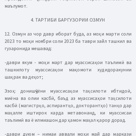
маълумот.
4. ТАРТИБИ БАРГУЗОРИИ ОЗМУН
12. Озмун аз чор давр иборат буда, аз моҳи марти соли
2023 то моҳи ноябри соли 2023 ба таври зайл ташкил ва
гузаронида мешавад:
-даври якум - моҳи март дар муассисаҳои таълимӣ ва
ташкилоту муассисаҳои мақомоти худидоракунии
шаҳрак ва деҳот;
Эзоҳ: донишҷӯёни муассисаҳои таҳсилоти ибтидоӣ,
миёна ва олии касбӣ, баъд аз муассисаҳои таҳсилоти
касбӣ (магистрҳо, аспирантҳо, докторантҳо) танҳо дар
маҳалле иштирок карда метавонанд, ки муассисаи
таълимӣ ва ё илмиашон дар ҳамон маҳал қарор дорад.
-даври дуюм – нимаи аввали моҳи май дар маркази