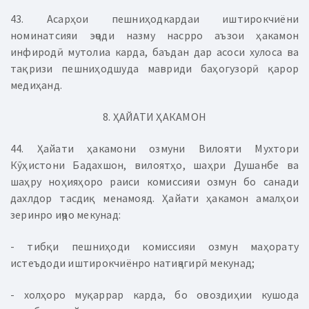
43. Асарҳои пешниҳодкардаи иштирокчиёни
номинатсияи эҷоди назму насрро аъзои ҳакамон
инфиродӣ мутолиа карда, баъдан дар асоси хулоса ва
тақризи пешниҳодшуда мавриди баҳогузорӣ қарор
медиҳанд.
8. ҲАЙАТИ ҲАКАМОН
44. Ҳайати ҳакамони озмуни Вилояти Мухтори
Кӯҳистони Бадахшон, вилоятҳо, шаҳри Душанбе ва
шаҳру ноҳияҳоро раиси комиссияи озмун бо санади
дахлдор тасдиқ менамояд. Ҳайати ҳакамон амалҳои
зеринро иҷро мекунад:
- тибқи пешниҳоди комиссияи озмун маҳорату
истеъдоди иштирокчиёнро натиҷагирӣ мекунад;
- холҳоро муқаррар карда, бо овоздиҳии кушода