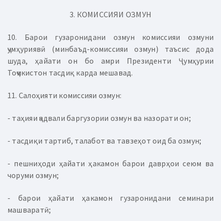
3. КОМИССИЯИ ОЗМУН
10. Барои гузаронидани озмун комиссияи озмуни
ҷумҳуриявӣ (минбаъд-комиссияи озмун) таъсис дода
шуда, ҳайати он бо амри Президенти Ҷумҳурии
Тоҷикистон тасдиқ карда мешавад.
11. Салоҳияти комиссияи озмун:
- таҳияи ҷадвали баргузории озмун ва назорати он;
- тасдиқи тартиб, талабот ва тавзеҳот оид ба озмун;
- пешниҳоди ҳайати ҳакамон барои даврҳои сеюм ва
чоруми озмун;
- барои ҳайати ҳакамон гузаронидани семинари
машваратӣ;