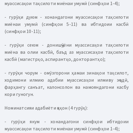
муассисаҳои таҳсилоти миёнаи умумӣ (синфҳои 1-4);
- гурӯҳи дуюм - хонандагони муассисаҳои таҳсилоти
миёнаи умумӣ (синфҳои 5-11) ва ибтидоии касбӣ
(синфҳои 10-11);
- гурӯҳи сеюм - донишҷӯёни муассисаҳои таҳсилоти
миёна ва олии касбӣ, баъд аз муассисаҳои таҳсилоти
касбӣ (магистрҳо, аспирантҳо, докторантҳо);
- гурӯҳи чорум - омӯзгорони ҳамаи зинаҳои таҳсилот,
ходимони илмию адабии муассисаҳои илмиву эҷодӣ,
фарҳангу санъат, калонсолон ва намояндагони касбу
кори гуногун.
Номинатсияи адабиёти ҷаҳон (4 гурӯҳ):
- гурӯҳи якум - хонандагони синфҳои ибтидоии
муассисаҳои таҳсилоти миёнаи умумӣ (синфҳои 1-4);