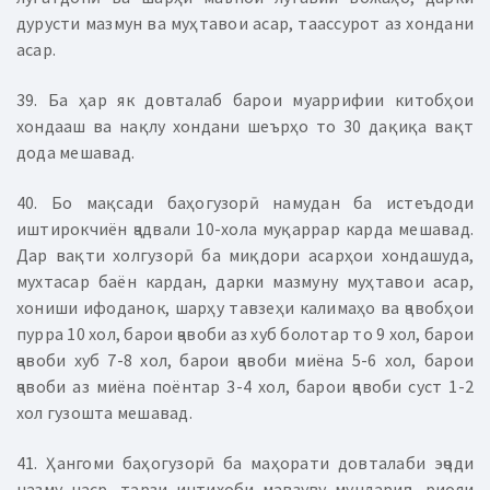
дурусти мазмун ва муҳтавои асар, таассурот аз хондани
асар.
39. Ба ҳар як довталаб барои муаррифии китобҳои
хондааш ва нақлу хондани шеърҳо то 30 дақиқа вақт
дода мешавад.
40. Бо мақсади баҳогузорӣ намудан ба истеъдоди
иштирокчиён ҷадвали 10-хола муқаррар карда мешавад.
Дар вақти холгузорӣ ба миқдори асарҳои хондашуда,
мухтасар баён кардан, дарки мазмуну муҳтавои асар,
хониши ифоданок, шарҳу тавзеҳи калимаҳо ва ҷавобҳои
пурра 10 хол, барои ҷавоби аз хуб болотар то 9 хол, барои
ҷавоби хуб 7-8 хол, барои ҷавоби миёна 5-6 хол, барои
ҷавоби аз миёна поёнтар 3-4 хол, барои ҷавоби суст 1-2
хол гузошта мешавад.
41. Ҳангоми баҳогузорӣ ба маҳорати довталаби эҷоди
назму наср, тарзи интихоби мавзуву мундариҷа, риояи