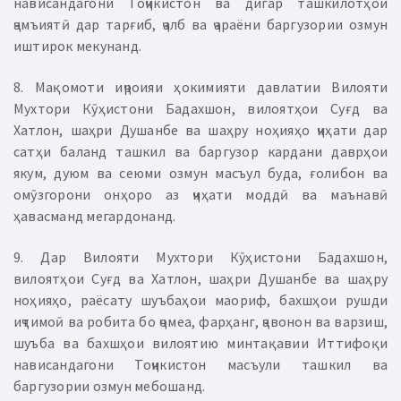
нависандагони Тоҷикистон ва дигар ташкилотҳои
ҷамъиятӣ дар тарғиб, ҷалб ва ҷараёни баргузории озмун
иштирок мекунанд.
8. Мақомоти иҷроияи ҳокимияти давлатии Вилояти
Мухтори Кӯҳистони Бадахшон, вилоятҳои Суғд ва
Хатлон, шаҳри Душанбе ва шаҳру ноҳияҳо ҷиҳати дар
сатҳи баланд ташкил ва баргузор кардани даврҳои
якум, дуюм ва сеюми озмун масъул буда, ғолибон ва
омӯзгорони онҳоро аз ҷиҳати моддӣ ва маънавӣ
ҳавасманд мегардонанд.
9. Дар Вилояти Мухтори Кӯҳистони Бадахшон,
вилоятҳои Суғд ва Хатлон, шаҳри Душанбе ва шаҳру
ноҳияҳо, раёсату шуъбаҳои маориф, бахшҳои рушди
иҷтимоӣ ва робита бо ҷомеа, фарҳанг, ҷавонон ва варзиш,
шуъба ва бахшҳои вилоятию минтақавии Иттифоқи
нависандагони Тоҷикистон масъули ташкил ва
баргузории озмун мебошанд.