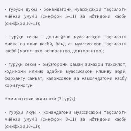
- гурӯҳи дуюм - хонандагони муассисаҳои таҳсилоти
миёнаи умумӣ (синфҳои 5-11) ва ибтидоии касбӣ
(синфҳои 10-11);
- гурӯҳи сеюм - донишҷӯёни муассисаҳои таҳсилоти
миёна ва олии касбӣ, баъд аз муассисаҳои таҳсилоти
касбӣ (магистрҳо, аспирантҳо, докторантҳо);
- гурӯҳи сеюм - омӯзгорони ҳамаи зинаҳои таҳсилот,
ходимони илмию адабии муассисаҳои илмиву эҷодӣ,
фарҳангу санъат, калонсолон ва намояндагони касбу
кори гуногун.
Номинатсияи эҷоди назм (3 гурӯҳ):
- гурӯҳи якум - хонандагони муассисаҳои таҳсилоти
миёнаи умумӣ (синфҳои 8-11) ва ибтидоии касбӣ
(синфҳои 10-11);