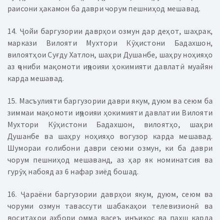
раисони ҳакамон ба даври чорум пешниҳод мешавад.
14. Ҷойи баргузории даврҳои озмун дар деҳот, шаҳрак,
маркази Вилояти Мухтори Кӯҳистони Бадахшон,
вилоятҳои Суғду Хатлон, шаҳри Душанбе, шаҳру ноҳияҳо
аз ҷониби мақомоти иҷроияи ҳокимияти давлатӣ муайян
карда мешавад.
15. Масъулияти баргузории даври якум, дуюм ва сеюм ба
зиммаи мақомоти иҷроияи ҳокимияти давлатии Вилояти
Мухтори Кӯҳистони Бадахшон, вилоятҳо, шаҳри
Душанбе ва шаҳру ноҳияҳо вогузор карда мешавад.
Шумораи ғолибони даври сеюми озмун, ки ба даври
чорум пешниҳод мешаванд, аз ҳар як номинатсия ва
гурӯҳ набояд аз 6 нафар зиёд бошад.
16. Ҷараёни баргузории даврҳои якум, дуюм, сеюм ва
чоруми озмун тавассути шабакаҳои телевизионӣ ва
воситаҳои ахбори омма васеъ инъикос ва пахш карда