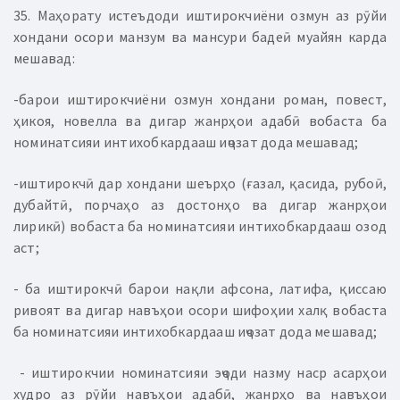
35. Маҳорату истеъдоди иштирокчиёни озмун аз рӯйи
хондани осори манзум ва мансури бадеӣ муайян карда
мешавад:
-барои иштирокчиёни озмун хондани роман, повест,
ҳикоя, новелла ва дигар жанрҳои адабӣ вобаста ба
номинатсияи интихобкардааш иҷозат дода мешавад;
-иштирокчӣ дар хондани шеърҳо (ғазал, қасида, рубоӣ,
дубайтӣ, порчаҳо аз достонҳо ва дигар жанрҳои
лирикӣ) вобаста ба номинатсияи интихобкардааш озод
аст;
- ба иштирокчӣ барои нақли афсона, латифа, қиссаю
ривоят ва дигар навъҳои осори шифоҳии халқ вобаста
ба номинатсияи интихобкардааш иҷозат дода мешавад;
- иштирокчии номинатсияи эҷоди назму наср асарҳои
худро аз рӯйи навъҳои адабӣ, жанрҳо ва навъҳои