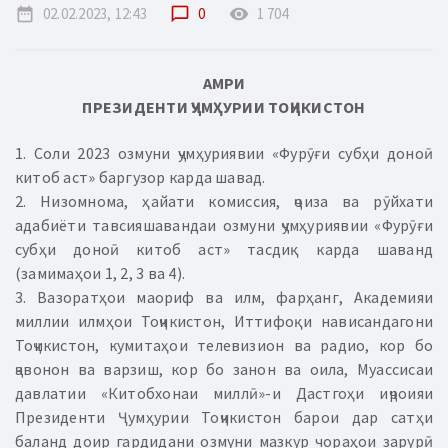
date_range
02.02.2023, 12:43
chat_bubble_outline
0
remove_red_eye
1 704
АМРИ
ПРЕЗИДЕНТИ ҶУМҲУРИИ ТОҶИКИСТОН
1. Соли 2023 озмуни ҷумҳуриявии «Фурӯғи субҳи доноӣ
китоб аст» баргузор карда шавад.
2. Низомнома, ҳайати комиссия, ҷоиза ва рӯйхати
адабиёти тавсияшавандаи озмуни ҷумҳуриявии «Фурӯғи
субҳи доноӣ китоб аст» тасдиқ карда шаванд
(замимаҳои 1, 2, 3 ва 4).
3. Вазоратҳои маориф ва илм, фарҳанг, Академияи
миллии илмҳои Тоҷикистон, Иттифоқи нависандагони
Тоҷикистон, кумитаҳои телевизион ва радио, кор бо
ҷавонон ва варзиш, кор бо занон ва оила, Муассисаи
давлатии «Китобхонаи миллӣ»-и Дастгоҳи иҷроияи
Президенти Ҷумҳурии Тоҷикистон барои дар сатҳи
баланд доир гардидани озмуни мазкур чораҳои зарурӣ