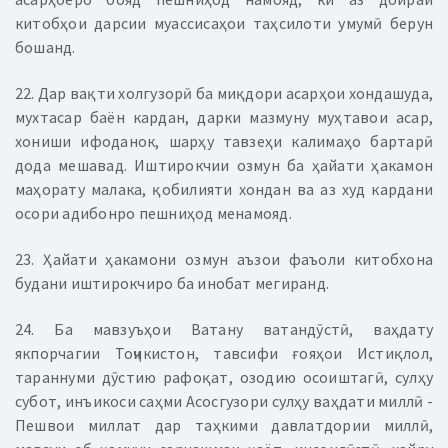
китобҳои дарсии муассисаҳои таҳсилоти умумӣ берун
бошанд.
22. Дар вақти холгузорӣ ба миқдори асарҳои хондашуда,
мухтасар баён кардан, дарки мазмуну муҳтавои асар,
хониши ифоданок, шарҳу тавзеҳи калимаҳо бартарӣ
дода мешавад. Иштирокчии озмун ба ҳайати ҳакамон
маҳорату малака, қобилияти хондан ва аз худ кардани
осори адибонро пешниҳод менамояд.
23. Ҳайати ҳакамони озмун аъзои фаъоли китобхона
будани иштирокчиро ба инобат мегиранд.
24. Ба мавзуъҳои Ватану ватандӯстӣ, ваҳдату
якпорчагии Тоҷикистон, тавсифи ғояҳои Истиқлол,
тараннуми дӯстию рафоқат, озодию осоиштагӣ, сулҳу
субот, инъикоси саҳми Асосгузори сулҳу ваҳдати миллӣ -
Пешвои миллат дар таҳкими давлатдории миллӣ,