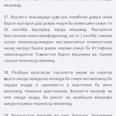
мешавад.
17. Муҳлати пешниҳоди ҳуҷҷатҳои ғолибони даври сеюм
барои иштирок дар даври чорум ба комиссияи озмун то
20 сентябр муқаррар карда мешавад. Масъулони
баргузории озмун вазифадоранд, ки то 1 октябр тамоми
осори пешниҳоднамудаи иштирокчиёни номинатсияи
назму насрро барои даври чоруми озмун ба Иттифоқи
нависандагони Тоҷикистон барои муҳокима ва таҳияи
тақриз пешниҳод намоянд.
18. Роҳбари муассисаи таҳсилоти умумӣ ва омӯзгор
ҷиҳати омода намудани хонанда ба озмун метавонанд бо
падару модар ё сарпарасти ӯ шартнома ба имзо
расонанд. Намунаи шартномаро Вазорати маориф ва
илм омода карда, ба раёсат ва шуъбаҳои маорифи
шаҳру ноҳияҳо пешниҳод менамояд.
19. Вазоратҳои маориф ва илм, фарҳанг, Академияи