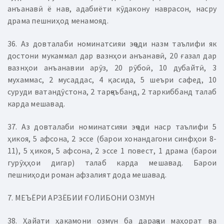
анъанавӣ ё нав, адабиёти кӯдакону наврасон, насру
драма пешниҳод менамояд.
36. Аз довталаби номинатсияи эҷоди назм таълифи як
достони мукаммал дар вазнҳои анъанавӣ, 20 ғазал дар
вазнҳои анъанавии арӯз, 20 рӯбоӣ, 10 дубайтӣ, 3
мухаммас, 2 мусаддас, 4 қасида, 5 шеъри сафед, 10
суруди ватандӯстона, 2 тарҷеъбанд, 2 таркиббанд талаб
карда мешавад.
37. Аз довталаби номинатсияи эҷоди наср таълифи 5
ҳикоя, 5 афсона, 2 эссе (барои хонандагони синфҳои 8-
11), 5 ҳикоя, 5 афсона, 2 эссе 1 повест, 1 драма (барои
гурӯҳҳои дигар) талаб карда мешавад. Барои
пешниҳоди роман афзалият дода мешавад.
7. МЕЪЁРИ АРЗЁБИИ ҒОЛИБОНИ ОЗМУН
38. Ҳайати ҳакамони озмун ба дараҷаи маҳорат ва