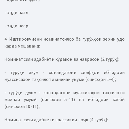
- эҷоди назм;
- эҷоди наср.
4. Иштирокчиёни номинатсияҳо ба гурӯҳҳои зерин ҷудо
карда мешаванд:
Номинатсияи адабиёти кӯдакон ва наврасон (2 гурӯҳ):
- гурӯҳи якум - хонандагони синфҳои ибтидоии
муассисаҳои таҳсилоти миёнаи умумӣ (синфҳои 1-4);
- гурӯҳи дуюм - хонандагони муассисаҳои таҳсилоти
миёнаи умумӣ (синфҳои 5-11) ва ибтидоии касбӣ
(синфҳои 10-11);
Номинатсияи адабиёти классикии тоҷик (4 гурӯҳ):