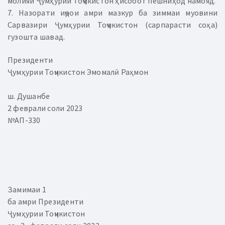
молияи Ҷумҳурии Тоҷикистон ҳисобот пешниҳод намояд.
7. Назорати иҷрои амри мазкур ба зиммаи муовини
Сарвазири Ҷумҳурии Тоҷикистон (сарпарасти соҳа)
гузошта шавад.
Президенти
Ҷумҳурии Тоҷикистон Эмомалӣ Раҳмон
ш. Душанбе
2 феврали соли 2023
№АП-330
Замимаи 1
ба амри Президенти
Ҷумҳурии Тоҷикистон