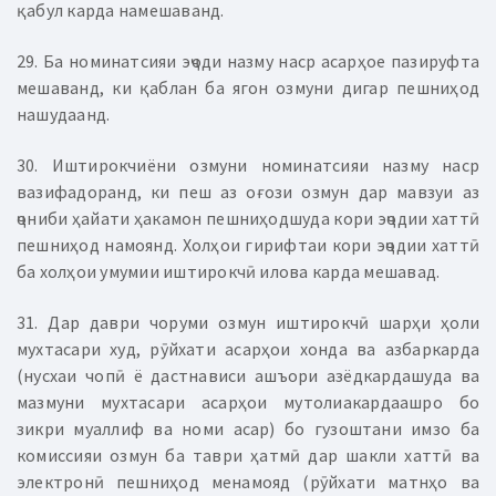
қабул карда намешаванд.
29. Ба номинатсияи эҷоди назму наср асарҳое пазируфта
мешаванд, ки қаблан ба ягон озмуни дигар пешниҳод
нашудаанд.
30. Иштирокчиёни озмуни номинатсияи назму наср
вазифадоранд, ки пеш аз оғози озмун дар мавзуи аз
ҷониби ҳайати ҳакамон пешниҳодшуда кори эҷодии хаттӣ
пешниҳод намоянд. Холҳои гирифтаи кори эҷодии хаттӣ
ба холҳои умумии иштирокчӣ илова карда мешавад.
31. Дар даври чоруми озмун иштирокчӣ шарҳи ҳоли
мухтасари худ, рӯйхати асарҳои хонда ва азбаркарда
(нусхаи чопӣ ё дастнависи ашъори азёдкардашуда ва
мазмуни мухтасари асарҳои мутолиакардаашро бо
зикри муаллиф ва номи асар) бо гузоштани имзо ба
комиссияи озмун ба таври ҳатмӣ дар шакли хаттӣ ва
электронӣ пешниҳод менамояд (рӯйхати матнҳо ва