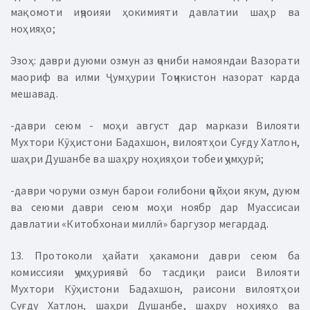
мақомоти иҷроияи ҳокимияти давлатии шаҳр ва
ноҳияҳо;
Эзоҳ: даври дуюми озмун аз ҷониби намояндаи Вазорати
маориф ва илми Ҷумҳурии Тоҷикистон назорат карда
мешавад.
-даври сеюм - моҳи август дар маркази Вилояти
Мухтори Кӯҳистони Бадахшон, вилоятҳои Суғду Хатлон,
шаҳри Душанбе ва шаҳру ноҳияҳои тобеи ҷумҳурӣ;
-даври чоруми озмун барои ғолибони ҷойҳои якум, дуюм
ва сеюми даври сеюм моҳи ноябр дар Муассисаи
давлатии «Китобхонаи миллӣ» баргузор мегардад.
13. Протоколи ҳайати ҳакамони даври сеюм ба
комиссияи ҷумҳуриявӣ бо тасдиқи раиси Вилояти
Мухтори Кӯҳистони Бадахшон, раисони вилоятҳои
Суғду Хатлон, шаҳри Душанбе, шаҳру ноҳияҳо ва