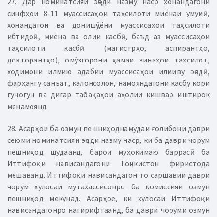
27. Дар номинатсияи эҷоди назму наср хонандагони
синфҳои 8-11 муассисаҳои таҳсилоти миёнаи умумӣ,
хонандагон ва донишҷӯёни муассисаҳои таҳсилоти
ибтидоӣ, миёна ва олии касбӣ, баъд аз муассисаҳои
таҳсилоти касбӣ (магистрҳо, аспирантҳо,
докторантҳо), омӯзгорони ҳамаи зинаҳои таҳсилот,
ходимони илмию адабии муассисаҳои илмиву эҷодӣ,
фарҳангу санъат, калонсолон, намояндагони касбу кори
гуногун ва дигар табақаҳои аҳолии кишвар иштирок
менамоянд.
28. Асарҳои ба озмун пешниҳоднамудаи ғолибони даври
сеюми номинатсияи эҷоди назму наср, ки ба даври чорум
пешниҳод шудаанд, барои муҳокимаю баррасӣ ба
Иттифоқи нависандагони Тоҷикистон фиристода
мешаванд. Иттифоқи нависандагон то саршавии даври
чорум хулосаи мутахассисонро ба комиссияи озмун
пешниҳод мекунад. Асарҳое, ки хулосаи Иттифоқи
нависандагонро нагирифтаанд, ба даври чоруми озмун