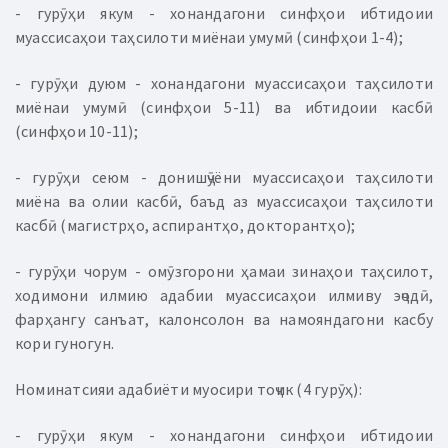
- гурӯҳи якум - хонандагони синфҳои ибтидоии
муассисаҳои таҳсилоти миёнаи умумӣ (синфҳои 1-4);
- гурӯҳи дуюм - хонандагони муассисаҳои таҳсилоти
миёнаи умумӣ (синфҳои 5-11) ва ибтидоии касбӣ
(синфҳои 10-11);
- гурӯҳи сеюм - донишҷӯёни муассисаҳои таҳсилоти
миёна ва олии касбӣ, баъд аз муассисаҳои таҳсилоти
касбӣ (магистрҳо, аспирантҳо, докторантҳо);
- гурӯҳи чорум - омӯзгорони ҳамаи зинаҳои таҳсилот,
ходимони илмию адабии муассисаҳои илмиву эҷодӣ,
фарҳангу санъат, калонсолон ва намояндагони касбу
кори гуногун.
Номинатсияи адабиёти муосири тоҷик (4 гурӯҳ):
- гурӯҳи якум - хонандагони синфҳои ибтидоии