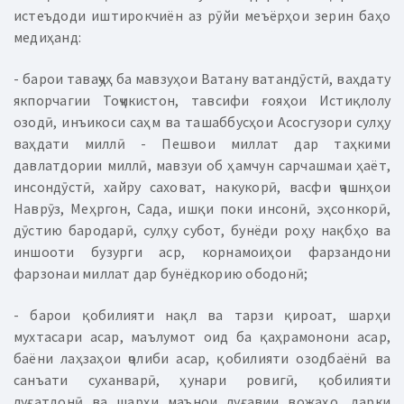
истеъдоди иштирокчиён аз рӯйи меъёрҳои зерин баҳо
медиҳанд:
- барои таваҷҷуҳ ба мавзуҳои Ватану ватандӯстӣ, ваҳдату
якпорчагии Тоҷикистон, тавсифи ғояҳои Истиқлолу
озодӣ, инъикоси саҳм ва ташаббусҳои Асосгузори сулҳу
ваҳдати миллӣ - Пешвои миллат дар таҳкими
давлатдории миллӣ, мавзуи об ҳамчун сарчашмаи ҳаёт,
инсондӯстӣ, хайру саховат, накукорӣ, васфи ҷашнҳои
Наврӯз, Меҳргон, Сада, ишқи поки инсонӣ, эҳсонкорӣ,
дӯстию бародарӣ, сулҳу субот, бунёди роҳу нақбҳо ва
иншооти бузурги аср, корнамоиҳои фарзандони
фарзонаи миллат дар бунёдкорию ободонӣ;
- барои қобилияти нақл ва тарзи қироат, шарҳи
мухтасари асар, маълумот оид ба қаҳрамонони асар,
баёни лаҳзаҳои ҷолиби асар, қобилияти озодбаёнӣ ва
санъати суханварӣ, ҳунари ровигӣ, қобилияти
луғатдонӣ ва шарҳи маънои луғавии вожаҳо, дарки