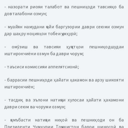
- назорати риояи талабот ва пешниҳоди тавсияҳо ба
довталабони озмун;
- муайян намудани ҷойи баргузории даври сеюми озмун
дар шаҳру ноҳияҳои тобеи ҷумҳурӣ;
- омӯзиш ва тавсияи ҳуҷҷатҳои пешниҳодшудаи
иштирокчиёни озмун ба даври чорум;
- таъсиси комиссияи аппелятсионӣ;
- баррасии пешниҳоди ҳайати ҳакамон ва арзу шикояти
иштирокчиён;
- тасдиқ ва эълони натиҷаи хулосаи ҳайати ҳакамони
даври сеюм ва чоруми озмун;
- ҷамъбасти натиҷаи ниҳоӣ ва пешниҳоди он ба
Президенти Ҷумҳурии Тоҷикистон барои шиносоӣ ва