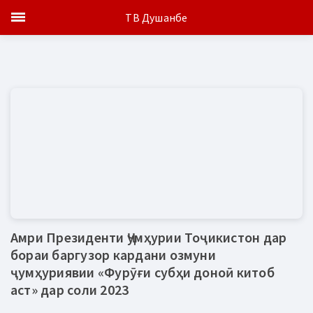
ТВ Душанбе
Амри Президенти Ҷумҳурии Тоҷикистон дар
бораи баргузор кардани озмуни
ҷумҳуриявии «Фурӯғи субҳи доноӣ китоб
аст» дар соли 2023