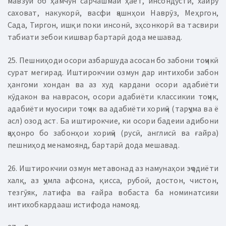
мавзуи об ҳамчун сарчашмаи ҳаёт, инсондӯстӣ, хайру
саховат, накукорӣ, васфи ҷашнҳои Наврӯз, Меҳргон,
Сада, Тиргон, ишқи поки инсонӣ, эҳсонкорӣ ва тасвири
табиати зебои кишвар бартарӣ дода мешавад.
25. Пешниҳоди осори азбаршуда асосан бо забони тоҷикӣ
сурат мегирад. Иштирокчии озмун дар интихоби забон
ҳангоми хондан ва аз худ кардани осори адабиёти
кӯдакон ва наврасон, осори адабиёти классикии тоҷик,
адабиёти муосири тоҷик ва адабиёти хориҷӣ (тарҷума ва ё
асл) озод аст. Ба иштирокчие, ки осори бадеии адибони
ҷаҳонро бо забонҳои хориҷӣ (русӣ, англисӣ ва ғайра)
пешниҳод менамоянд, бартарӣ дода мешавад.
26. Иштирокчии озмун метавонад аз намунаҳои эҷодиёти
халқ, аз ҷумла афсона, қисса, рубоӣ, достон, чистон,
тезгӯяк, латифа ва ғайра вобаста ба номинатсияи
интихобкардааш истифода намояд.