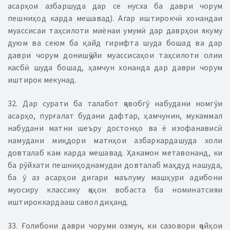
асарҳои азбаршуда дар се нусха ба даври чорум
пешниҳод карда мешавад). Агар иштирокчӣ хонандаи
муассисаи таҳсилоти миёнаи умумӣ дар даврҳои якуму
дуюм ва сеюм ба қайд гирифта шуда бошад ва дар
даври чорум донишҷӯйи муассисаҳои таҳсилоти олии
касбӣ шуда бошад, ҳамчун хонанда дар даври чорум
иштирок мекунад.
32. Дар сурати ба талабот ҷавобгӯ набудани номгӯи
асарҳо, пурғалат будани дафтар, ҳамчунин, мукаммал
набудани матни шеъру достонҳо ва ё изофанависӣ
намудани миқдори матнҳои азбаркардашуда холи
довталаб кам карда мешавад. Ҳакамон метавонанд, ки
ба рӯйхати пешниҳоднамудаи довталаб маҳдуд нашуда,
ба ӯ аз асарҳои дигари маълуму машҳури адибони
муосиру классику ҷаҳон вобаста ба номинатсияи
иштироккардааш савол диҳанд.
33. Ғолибони даври чоруми озмун, ки сазовори ҷойҳои