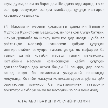
якум, дуюм, сеюм ва барандаи Шоҳҷоиза гардиданд, то се
сол дар озмунҳои солҳои минбаъда ҳуқуқи иштирок
карданро надоранд.
34. Мақомоти иҷроияи ҳокимияти давлатии Вилояти
Мухтори Кӯҳистони Бадахшон, вилоятҳои Суғду Хатлон,
шаҳри Душанбе ва шаҳру ноҳияҳо дар назди шуъба ва
раёсатҳои маориф комиссияи қабули ҳуҷҷатҳои
иштирокчиёни озмунро таъсис дода, як нафарро ба
таври ҳатмӣ котиби масъул таъин менамоянд.
Котибони масъули комиссияҳои қабул ҳуҷҷатҳои
довталабонро дар асоси банди 31 санҷида, дар асоси
санад онро ба комиссияи ҷумҳуриявӣ пешниҳод
мекунанд. Котиби масъули комиссия суроға, рӯз ва ҷойи
баргузории озмунро ба иштирокчиён тавассути
воситаҳои ахбори омма ва масъулон эълон менамояд.
6. ТАЛАБОТ БА ИШТИРОКЧИЁНИ ОЗМУН