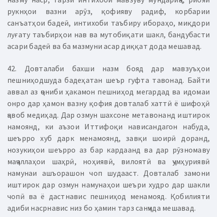
рукнҳои вазни арӯз, қофияву радиф, корбарии
санъатҳои бадеӣ, интихоби таъбиру ибораҳо, миқдори
луғату таъбирҳои нав ва мутобиқати шакл, бандубасти
асари бадеӣ ва ба мазмуни асар диққат дода мешавад.
42. Довталаби бахши назм бояд дар мавзуъҳои
пешниҳодшуда бадеҳатан шеър гуфта тавонад. Байти
аввал аз ҷониби ҳакамон пешниҳод мегардад ва идомаи
онро дар ҳамон вазну қофия довталаб хаттӣ ё шифоҳӣ
ҷавоб медиҳад. Дар озмун шахсоне метавонанд иштирок
намоянд, ки аъзои Иттифоқи нависандагон набуда,
шеърро хуб дарк менамоянд, завқи шоирӣ доранд,
нозукиҳои шеърро аз бар кардаанд ва дар рӯзномаву
маҷаллаҳои шаҳрӣ, ноҳиявӣ, вилоятӣ ва ҷумҳуриявӣ
намунаи ашъорашон чоп шудааст. Довталаб замони
иштирок дар озмун намунаҳои шеъри худро дар шакли
чопӣ ва ё дастнавис пешниҳод менамояд. Қобилияти
адиби насрнавис низ бо ҳамин тарз санҷида мешавад.