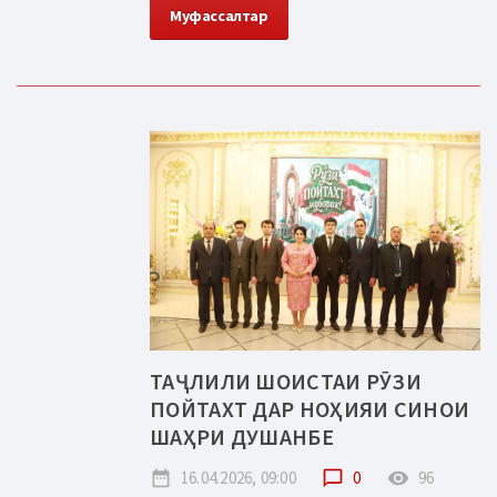
Муфассалтар
ТАҶЛИЛИ ШОИСТАИ РӮЗИ
ПОЙТАХТ ДАР НОҲИЯИ СИНОИ
ШАҲРИ ДУШАНБЕ
date_range
16.04.2026, 09:00
chat_bubble_outline
0
remove_red_eye
96