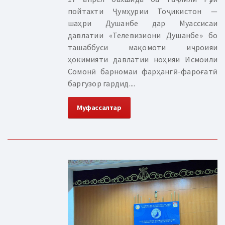
пойтахти Ҷумҳурии Тоҷикистон —
шаҳри Душанбе дар Муассисаи
давлатии «Телевизиони Душанбе» бо
ташаббуси мақомоти иҷроияи
ҳокимияти давлатии ноҳияи Исмоили
Сомонӣ барномаи фарҳангӣ-фароғатӣ
баргузор гардид....
Муфассалтар