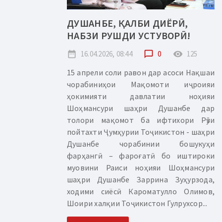
ДУШАНБЕ, ҚАЛБИ ДИЁРӢ,
НАБЗИ РУШДИ УСТУВОРӢ!
date_range
16.04.2026, 08:44
chat_bubble_outline
0
remove_red_eye
125
15 апрели соли равон дар асоси Нақшаи
чорабиниҳои Мақомоти иҷроияи
ҳокимияти давлатии ноҳияи
Шоҳмансури шаҳри Душанбе дар
толори мақомот ба ифтихори Рӯзи
пойтахти Ҷумҳурии Тоҷикистон - шаҳри
Душанбе чорабинии бошукуҳи
фарҳангӣ – фароғатӣ бо иштироки
муовини Раиси ноҳияи Шоҳмансури
шаҳри Душанбе Заррина Зуҳурзода,
ходими сиёсӣ Кароматулло Олимов,
Шоири халқии Тоҷикистон Гулрухсор...