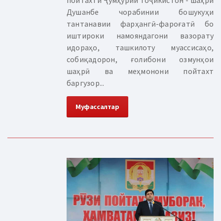
Душанбе чорабинии бошукуҳи
тантанавии фарҳангӣ-фароғатӣ бо
иштироки намояндагони вазорату
идораҳо, ташкилоту муассисаҳо,
собиқадорон, ғолибони озмунҳои
шаҳрӣ ва меҳмонони пойтахт
баргузор...
Муфассалтар