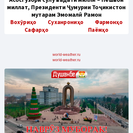
миллат, Президенти Ҷумҳурии Тоҷикистон
муҳтарам Эмомалӣ Раҳмон
Вохӯриҳо
Суханрониҳо
Фармонҳо
Сафарҳо
Паёмҳо
world-weather.ru
world-weather.ru