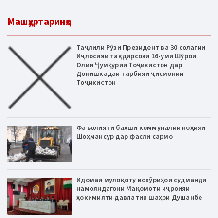
Машҳуртаринҳо
Таҷлили Рӯзи Президент ва 30 солагии
Иҷлосияи тақдирсози 16-уми Шӯрои
Олии Ҷумҳурии Тоҷикистон дар
Донишкадаи тарбияи ҷисмонии
Тоҷикистон
Фаъолияти бахши коммуналии ноҳияи
Шоҳмансур дар фасли сармо
Идомаи мулоқоту вохӯриҳои судманди
намояндагони Мақомоти иҷроияи
ҳокимияти давлатии шаҳри Душанбе