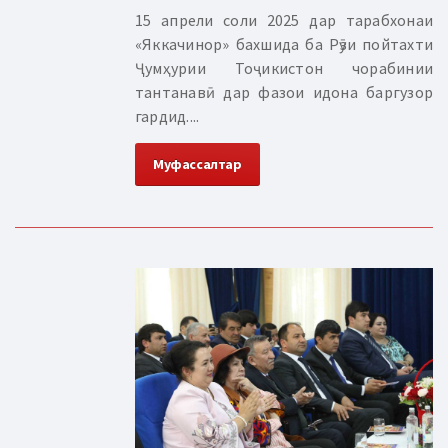
15 апрели соли 2025 дар тарабхонаи
«Яккачинор» бахшида ба Рӯзи пойтахти
Ҷумҳурии Тоҷикистон чорабинии
тантанавӣ дар фазои идона баргузор
гардид....
Муфассалтар