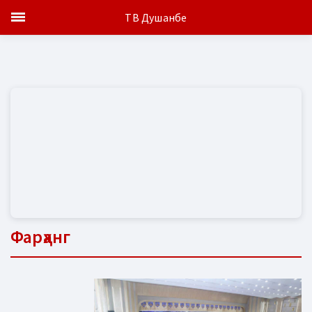
ТВ Душанбе
Фарҳанг