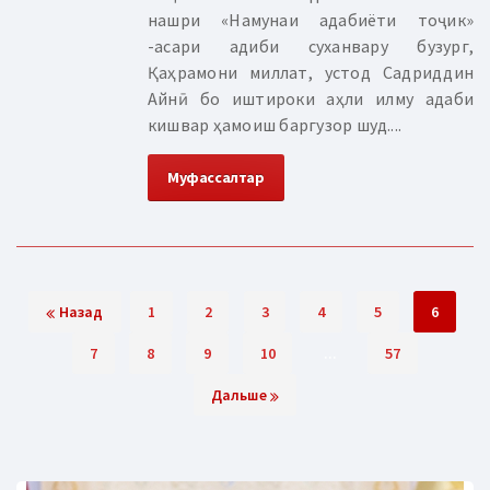
нашри «Намунаи адабиёти тоҷик»
-асари адиби суханвару бузург,
Қаҳрамони миллат, устод Садриддин
Айнӣ бо иштироки аҳли илму адаби
кишвар ҳамоиш баргузор шуд....
Муфассалтар
Назад
1
2
3
4
5
6
7
8
9
10
...
57
Дальше