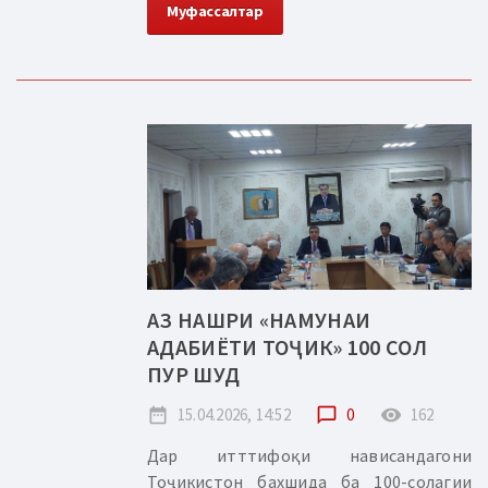
Муфассалтар
АЗ НАШРИ «НАМУНАИ
АДАБИЁТИ ТОҶИК» 100 СОЛ
ПУР ШУД
date_range
15.04.2026, 14:52
chat_bubble_outline
0
remove_red_eye
162
Дар итттифоқи нависандагони
Тоҷикистон бахшида ба 100-солагии