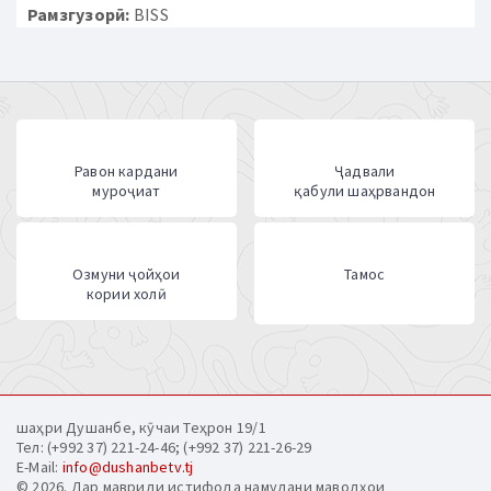
Рамзгузорӣ:
BISS
Равон кардани
Ҷадвали
муроҷиат
қабули шаҳрвандон
Озмуни ҷойҳои
Тамос
кории холӣ
шаҳри Душанбе, кӯчаи Теҳрон 19/1
Тел: (+992 37) 221-24-46; (+992 37) 221-26-29
E-Mail:
info@dushanbetv.tj
© 2026. Дар мавриди истифода намудани маводҳои