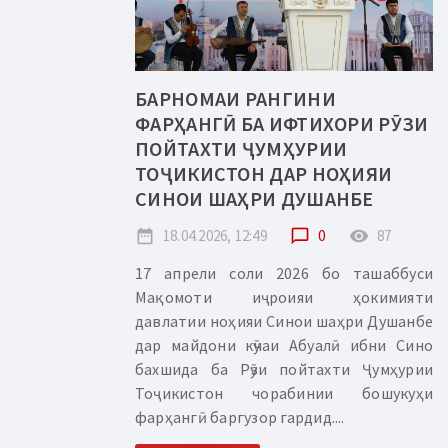
БАРНОМАИ РАНГИНИ
ФАРҲАНГӢ БА ИФТИХОРИ РӮЗИ
ПОЙТАХТИ ҶУМҲУРИИ
ТОҶИКИСТОН ДАР НОҲИЯИ
СИНОИ ШАҲРИ ДУШАНБЕ
date_range
18.04.2026, 12:49
chat_bubble_outline
0
remove_red_eye
87
17 апрели соли 2026 бо ташаббуси
Мақомоти иҷроияи ҳокимияти
давлатии ноҳияи Синои шаҳри Душанбе
дар майдони кӯчаи Абуалӣ ибни Сино
бахшида ба Рӯзи пойтахти Ҷумҳурии
Тоҷикистон чорабинии бошукуҳи
фарҳангӣ баргузор гардид....