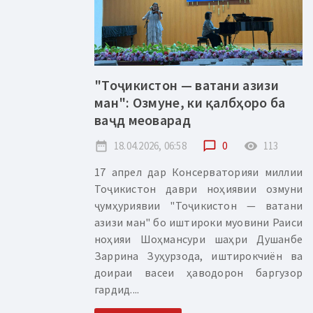
"Тоҷикистон — ватани азизи
ман": Озмуне, ки қалбҳоро ба
ваҷд меоварад
date_range
18.04.2026, 06:58
chat_bubble_outline
0
remove_red_eye
113
17 апрел дар Консерваторияи миллии
Тоҷикистон даври ноҳиявии озмуни
ҷумҳуриявии "Тоҷикистон — ватани
азизи ман" бо иштироки муовини Раиси
ноҳияи Шоҳмансури шаҳри Душанбе
Заррина Зуҳурзода, иштирокчиён ва
доираи васеи ҳаводорон баргузор
гардид....