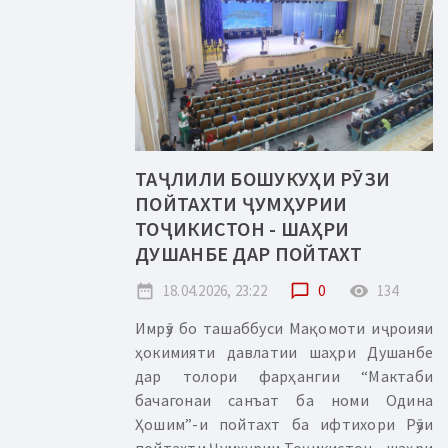
ТАҶЛИЛИ БОШУКУҲИ РӮЗИ
ПОЙТАХТИ ҶУМҲУРИИ
ТОҶИКИСТОН - ШАҲРИ
ДУШАНБЕ ДАР ПОЙТАХТ
date_range
18.04.2026, 23:22
chat_bubble_outline
0
remove_red_eye
134
Имрӯз бо ташаббуси Мақомоти иҷроияи
ҳокимияти давлатии шаҳри Душанбе
дар толори фарҳангии “Мактаби
бачагонаи санъат ба номи Одина
Ҳошим”-и пойтахт ба ифтихори Рӯзи
пойтахти Ҷумҳурии Тоҷикистон - шаҳри