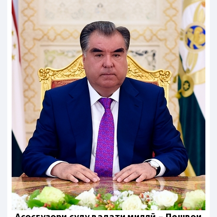
Aсосгузори сулҳу ваҳдати миллӣ – Пешвои