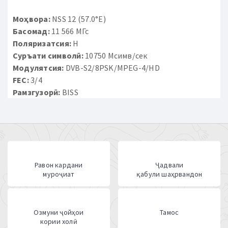
Моҳвора:
NSS 12 (57.0°E)
Басомад:
11 566 МГс
Поляризатсия:
H
Суръати символӣ:
10750 Мсимв/сек
Модулятсия:
DVB-S2/8PSK/MPEG-4/HD
FEC:
3/4
Рамзгузорӣ:
BISS
Равон кардани
Ҷадвали
муроҷиат
қабули шаҳрвандон
Озмуни ҷойҳои
Тамос
кории холӣ