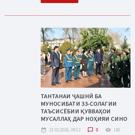
ТАНТАНАИ ҶАШНӢ БА
МУНОСИБАТИ 33-СОЛАГИИ
ТАЪСИСЁБИИ ҚУВВАҲОИ
МУСАЛЛАҲ ДАР НОҲИЯИ СИНО
date_range
23.02.2026, 09:52
chat_bubble_outline
0
remove_red_eye
180