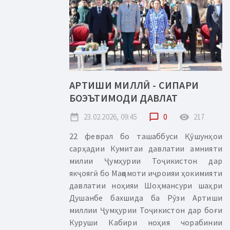
АРТИШИ МИЛЛӢ - СИПАРИ
БОЭЪТИМОДИ ДАВЛАТ
date_range
23.02.2026, 09:45
chat_bubble_outline
0
remove_red_eye
217
22 феврал бо ташаббуси Қӯшунҳои
сарҳадии Кумитаи давлатии амнияти
милии Ҷумҳурии Тоҷикистон дар
якҷоягӣ бо Мақомоти иҷроияи ҳокимияти
давлатии ноҳияи Шоҳмансури шаҳри
Душанбе бахшида ба Рӯзи Артиши
миллии Ҷумҳурии Тоҷикистон дар боғи
Куруши Кабири ноҳия чорабинии