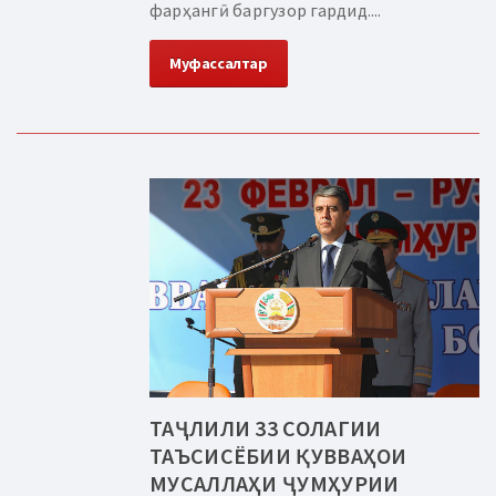
фарҳангӣ баргузор гардид....
Муфассалтар
ТАҶЛИЛИ 33 СОЛАГИИ
ТАЪСИСЁБИИ ҚУВВАҲОИ
МУСАЛЛАҲИ ҶУМҲУРИИ