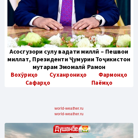
Aсосгузори сулҳу ваҳдати миллӣ – Пешвои
миллат, Президенти Ҷумҳурии Тоҷикистон
муҳтарам Эмомалӣ Раҳмон
Вохӯриҳо
Суханрониҳо
Фармонҳо
Сафарҳо
Паёмҳо
world-weather.ru
world-weather.ru