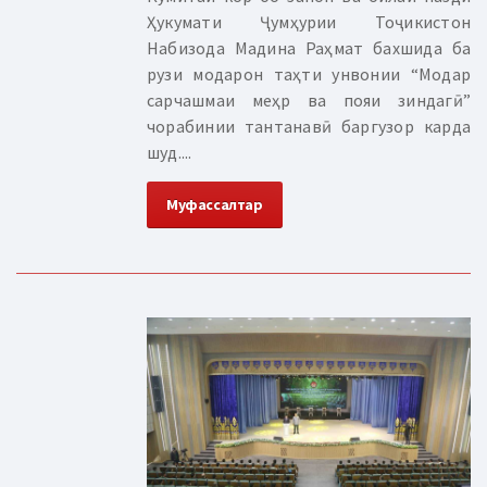
Ҳукумати Ҷумҳурии Тоҷикистон
Набизода Мадина Раҳмат бахшида ба
рузи модарон таҳти унвонии “Модар
сарчашмаи меҳр ва пояи зиндагӣ”
чорабинии тантанавӣ баргузор карда
шуд....
Муфассалтар