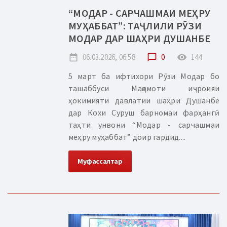
“МОДАР - САРЧАШМАИ МЕҲРУ
МУҲАББАТ”: ТАҶЛИЛИ РӮЗИ
МОДАР ДАР ШАҲРИ ДУШАНБЕ
date_range
06.03.2026, 06:58
chat_bubble_outline
0
remove_red_eye
144
5 март ба ифтихори Рӯзи Модар бо
ташаббуси Мақомоти иҷроияи
ҳокимияти давлатии шаҳри Душанбе
дар Кохи Суруш барномаи фарҳангӣ
таҳти унвони “Модар - сарчашмаи
меҳру муҳаббат” доир гардид....
Муфассалтар