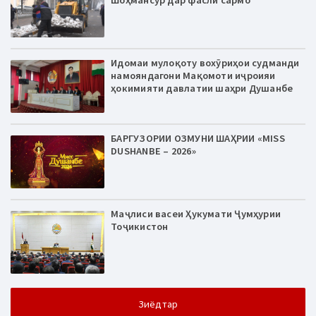
Шоҳмансур дар фасли сармо
Идомаи мулоқоту вохӯриҳои судманди
намояндагони Мақомоти иҷроияи
ҳокимияти давлатии шаҳри Душанбе
БАРГУЗОРИИ ОЗМУНИ ШАҲРИИ «MISS
DUSHANBE – 2026»
Маҷлиси васеи Ҳукумати Ҷумҳурии
Тоҷикистон
Зиёдтар