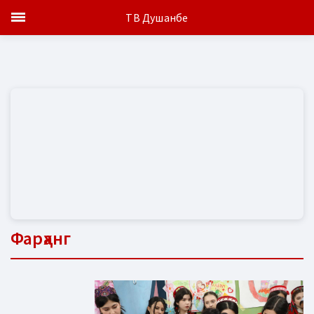
ТВ Душанбе
Фарҳанг