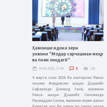
Ҳамоиши идона зери
унвони "Модар сарчашмаи меҳр
ва пояи зиндагӣ"
date_range
04.03.2026, 17:46
chat_bubble_outline
0
remove_red_eye
196
4 марти соли 2026 бо иштироки Раиси
ноҳияи Фирдавсии шаҳри Душанбе
Сафарзода Дилшод Ғанӣ, муовини
Раиси шаҳри Душанбе Саломзода
Раҳмиддин Салом, муовини якуми раиси
Кумитаи кор бо занон ва оилаи назди