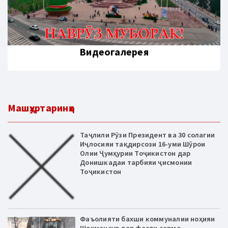
Видеогалерея
Машҳуртаринҳо
Таҷлили Рӯзи Президент ва 30 солагии
Иҷлосияи тақдирсози 16-уми Шӯрои
Олии Ҷумҳурии Тоҷикистон дар
Донишкадаи тарбияи ҷисмонии
Тоҷикистон
Фаъолияти бахши коммуналии ноҳияи