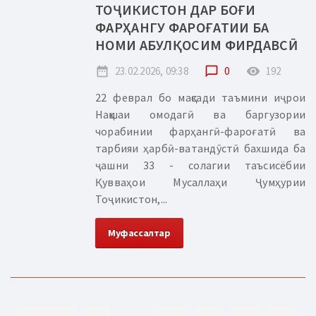
ТОҶИКИСТОН ДАР БОҒИ
ФАРҲАНГУ ФАРОҒАТИИ БА
НОМИ АБУЛҚОСИМ ФИРДАВСӢ
date_range
23.02.2026, 09:38
chat_bubble_outline
0
remove_red_eye
192
22 феврал бо мақсади таъмини иҷрои
Нақшаи омодагӣ ва баргузории
чорабинии фарҳангӣ-фароғатӣ ва
тарбияи ҳарбӣ-ватандӯстӣ бахшида ба
ҷашни 33 - солагии таъсисёбии
Қувваҳои Мусаллаҳи Ҷумҳурии
Тоҷикистон,...
Муфассалтар