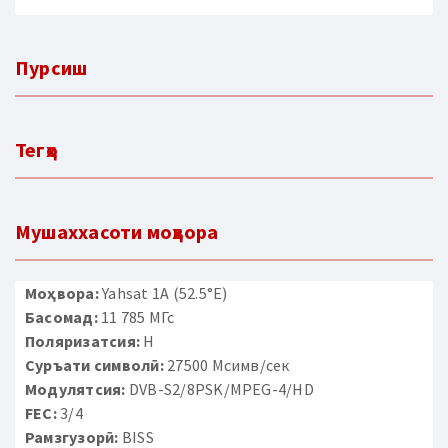
Пурсиш
Тегҳо
Мушаххасоти моҳвора
Моҳвора:
Yahsat 1A (52.5°E)
Басомад:
11 785 МГс
Поляризатсия:
H
Суръати символӣ:
27500 Мсимв/сек
Модулятсия:
DVB-S2/8PSK/MPEG-4/HD
FEC:
3/4
Рамзгузорӣ:
BISS