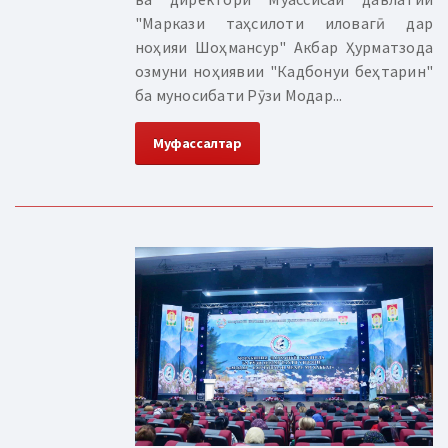
"Маркази таҳсилоти иловагӣ дар
ноҳияи Шоҳмансур" Акбар Ҳурматзода
озмуни ноҳиявии "Кадбонуи беҳтарин"
ба муносибати Рӯзи Модар...
Муфассалтар