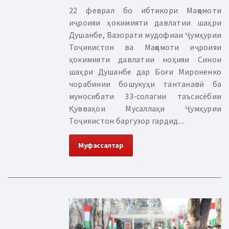
22 феврал бо ибтикори Мақомоти
иҷроияи ҳокимияти давлатии шаҳри
Душанбе, Вазорати мудофиаи Ҷумҳурии
Тоҷикистон ва Мақомоти иҷроияи
ҳокимияти давлатии ноҳияи Синои
шаҳри Душанбе дар Боғи Мироненко
чорабинии бошукуҳи тантанавӣ ба
муносибати 33-солагии таъсисёбии
Қувваҳои Мусаллаҳи Ҷумҳурии
Тоҷикистон баргузор гардид....
Муфассалтар