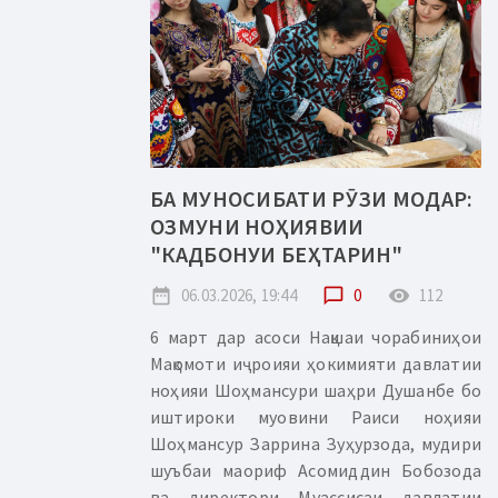
БА МУНОСИБАТИ РӮЗИ МОДАР:
ОЗМУНИ НОҲИЯВИИ
"КАДБОНУИ БЕҲТАРИН"
date_range
06.03.2026, 19:44
chat_bubble_outline
0
remove_red_eye
112
6 март дар асоси Нақшаи чорабиниҳои
Мақомоти иҷроияи ҳокимияти давлатии
ноҳияи Шоҳмансури шаҳри Душанбе бо
иштироки муовини Раиси ноҳияи
Шоҳмансур Заррина Зуҳурзода, мудири
шуъбаи маориф Асомиддин Бобозода
ва директори Муассисаи давлатии