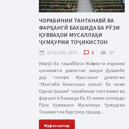
ЧОРАБИНИИ ТАНТАНАВӢ ВА
ФАРҲАНГӢ БАХШИДА БА РӮЗИ
ҚУВВАҲОИ МУСАЛЛАҲИ
ҶУМҲУРИИ ТОҶИКИСТОН
date_range
23.02.2026, 19:56
chat_bubble_outline
0
remove_red_eye
207
Имрӯз бо ташаббуси Мақомоти иҷроияи
ҳокимияти давлатии шаҳри Душанбе
дар толори Муассисаи давлатии
“Мактаби бачагонаи санъат ба номи
Одина Ҳошим” чорабинии тантанавӣ ва
фарҳангӣ бахшида ба 33-юмин солгарди
Рӯзи Қувваҳои Мусаллаҳи Ҷумҳурии
Тоҷикистон баргузор гардид....
Муфассалтар