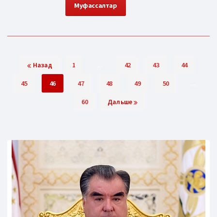
Муфассалтар
Назад
1
...
42
43
44
45
46
47
48
49
50
...
60
Дальше