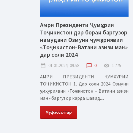
Амри Президенти Ҷумҳурии
Тоҷикистон дар бораи баргузор
намудани Озмуни ҷумҳуриявии
«Тоҷикистон-Ватани азизи ман»
дар соли 2024
date_range
01.01.2024, 09:58
chat_bubble_outline
0
remove_red_eye
1 775
АМРИ ПРЕЗИДЕНТИ ҶУМҲУРИИ
ТОҶИКИСТОН 1. Дар соли 2024 Озмуни
ҷумҳуриявии «Тоҷикистон – Ватани азизи
ман» баргузор карда шавад....
Муфассалтар