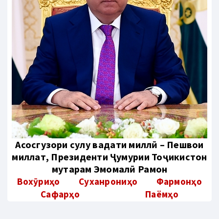
Aсосгузори сулҳу ваҳдати миллӣ – Пешвои
миллат, Президенти Ҷумҳурии Тоҷикистон
муҳтарам Эмомалӣ Раҳмон
Вохӯриҳо
Суханрониҳо
Фармонҳо
Сафарҳо
Паёмҳо