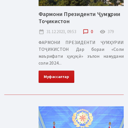
Фармони Президенти Ҷумҳурии
Тоҷикистон
date_range
31.12.2023, 09:53
chat_bubble_outline
0
remove_red_eye
379
ФАРМОНИ ПРЕЗИДЕНТИ ҶУМҲУРИИ
ТОҶИКИСТОН Дар бораи «Соли
маърифати ҳуқуқӣ» эълон намудани
соли 2024...
Муфассалтар