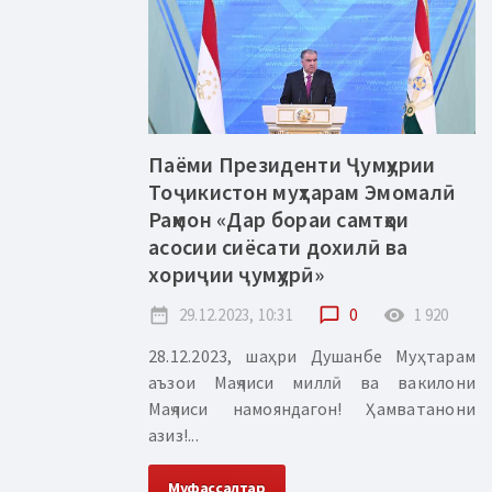
Паёми Президенти Ҷумҳурии
Тоҷикистон муҳтарам Эмомалӣ
Раҳмон «Дар бораи самтҳои
асосии сиёсати дохилӣ ва
хориҷии ҷумҳурӣ»
date_range
29.12.2023, 10:31
chat_bubble_outline
0
remove_red_eye
1 920
28.12.2023, шаҳри Душанбе Муҳтарам
аъзои Маҷлиси миллӣ ва вакилони
Маҷлиси намояндагон! Ҳамватанони
азиз!...
Муфассалтар