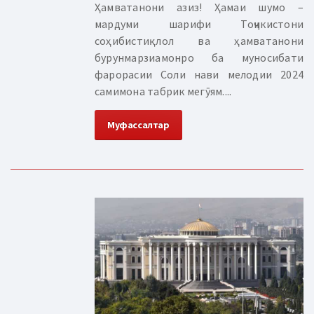
Ҳамватанони азиз! Ҳамаи шумо –
мардуми шарифи Тоҷикистони
соҳибистиқлол ва ҳамватанони
бурунмарзиамонро ба муносибати
фарорасии Соли нави мелодии 2024
самимона табрик мегӯям....
Муфассалтар