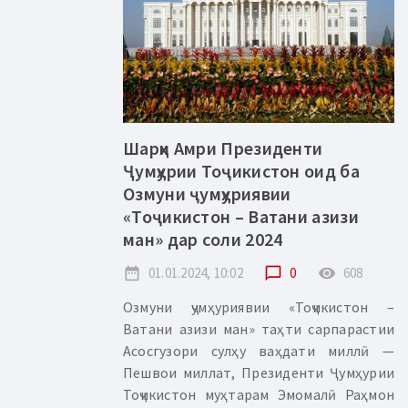
Шарҳи Амри Президенти
Ҷумҳурии Тоҷикистон оид ба
Озмуни ҷумҳуриявии
«Тоҷикистон – Ватани азизи
ман» дар соли 2024
date_range
01.01.2024, 10:02
chat_bubble_outline
0
remove_red_eye
608
Озмуни ҷумҳуриявии «Тоҷикистон –
Ватани азизи ман» таҳти cарпарастии
Асосгузори сулҳу ваҳдати миллӣ —
Пешвои миллат, Президенти Ҷумҳурии
Тоҷикистон муҳтарам Эмомалӣ Раҳмон