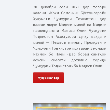
28 декабри соли 2023 дар толори
калони «Кохи Сомон»-и Бӯстонсаройи
Ҳукумати Ҷумҳурии Тоҷикистон дар
ҷаласаи якҷояи Маҷлиси миллӣ ва Маҷлиси
намояндагони Маҷлиси Олии Ҷумҳурии
Тоҷикистон Асосгузори сулҳу ваҳдати
миллӣ — Пешвои миллат, Президенти
Ҷумҳурии Тоҷикистон муҳтарам Эмомалӣ
Раҳмон бо Паём «Дар бораи самтҳои
асосии сиёсати дохилию хориҷии
Ҷумҳурии Тоҷикистон» ба Маҷлиси Олии...
Муфассалтар