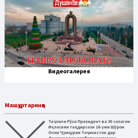
Видеогалерея
Машҳуртаринҳо
Таҷлили Рӯзи Президент ва 30 солагии
Иҷлосияи тақдирсози 16-уми Шӯрои
Олии Ҷумҳурии Тоҷикистон дар
Донишкадаи тарбияи ҷисмонии