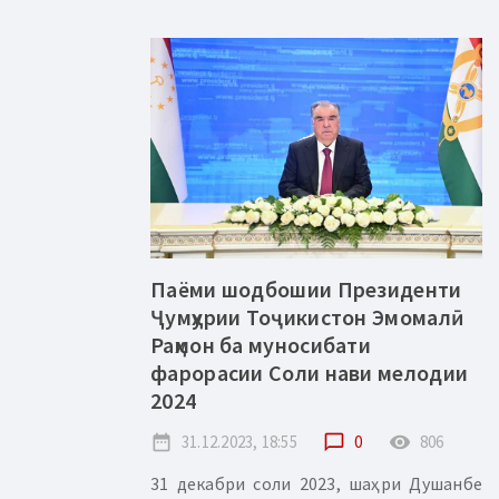
Паёми шодбошии Президенти
Ҷумҳурии Тоҷикистон Эмомалӣ
Раҳмон ба муносибати
фарорасии Соли нави мелодии
2024
date_range
31.12.2023, 18:55
chat_bubble_outline
0
remove_red_eye
806
31 декабри соли 2023, шаҳри Душанбе