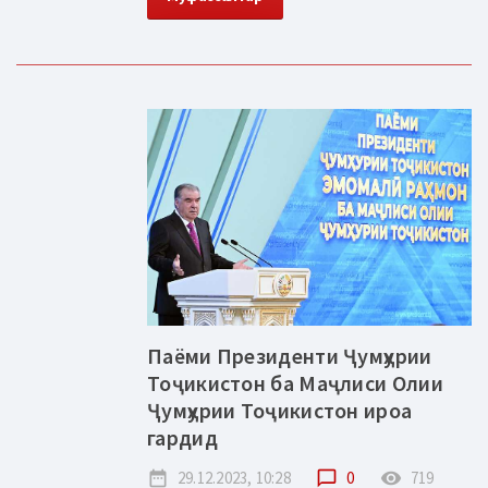
Паёми Президенти Ҷумҳурии
Тоҷикистон ба Маҷлиси Олии
Ҷумҳурии Тоҷикистон ироа
гардид
date_range
29.12.2023, 10:28
chat_bubble_outline
0
remove_red_eye
719