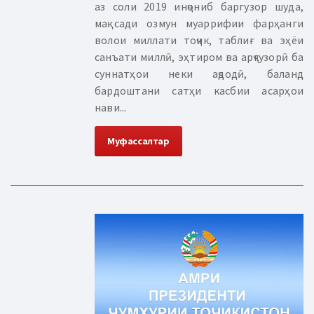
аз соли 2019 инҷониб баргузор шуда,
мақсади озмун муаррифии фарҳанги
волои миллати тоҷик, таблиғ ва эҳёи
санъати миллӣ, эҳтиром ва арҷгузорӣ ба
суннатҳои неки аҷдодӣ, баланд
бардоштани сатҳи касбии асарҳои
нави...
Муфассалтар