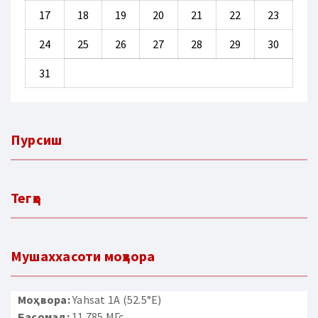
17
18
19
20
21
22
23
24
25
26
27
28
29
30
31
Пурсиш
Тегҳо
Мушаххасоти моҳвора
Моҳвора:
Yahsat 1A (52.5°E)
Басомад:
11 785 МГс