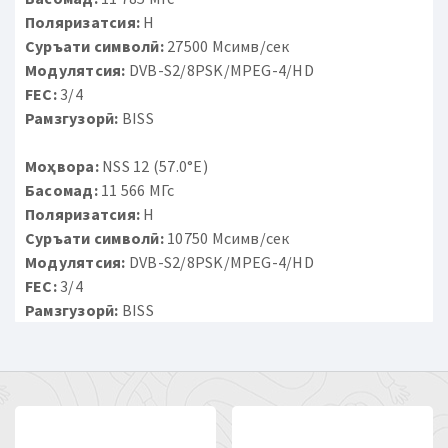
Поляризатсия:
H
Суръати символӣ:
27500 Мсимв/сек
Модулятсия:
DVB-S2/8PSK/MPEG-4/HD
FEC:
3/4
Рамзгузорӣ:
BISS
Моҳвора:
NSS 12 (57.0°E)
Басомад:
11 566 МГс
Поляризатсия:
H
Суръати символӣ:
10750 Мсимв/сек
Модулятсия:
DVB-S2/8PSK/MPEG-4/HD
FEC:
3/4
Рамзгузорӣ:
BISS