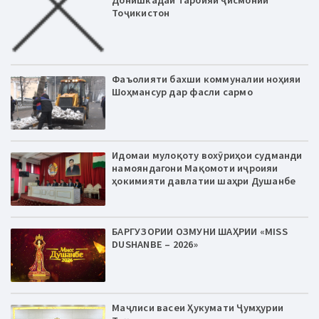
Тоҷикистон
Фаъолияти бахши коммуналии ноҳияи
Шоҳмансур дар фасли сармо
Идомаи мулоқоту вохӯриҳои судманди
намояндагони Мақомоти иҷроияи
ҳокимияти давлатии шаҳри Душанбе
БАРГУЗОРИИ ОЗМУНИ ШАҲРИИ «MISS
DUSHANBE – 2026»
Маҷлиси васеи Ҳукумати Ҷумҳурии