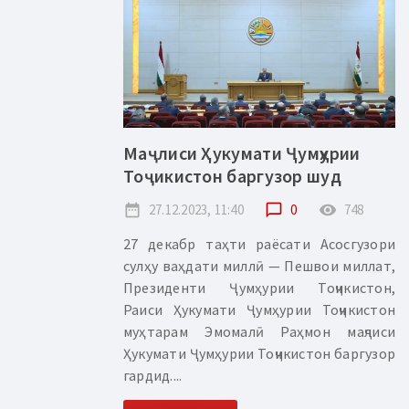
Маҷлиси Ҳукумати Ҷумҳурии
Тоҷикистон баргузор шуд
date_range
27.12.2023, 11:40
chat_bubble_outline
0
remove_red_eye
748
27 декабр таҳти раёсати Асосгузори
сулҳу ваҳдати миллӣ — Пешвои миллат,
Президенти Ҷумҳурии Тоҷикистон,
Раиси Ҳукумати Ҷумҳурии Тоҷикистон
муҳтарам Эмомалӣ Раҳмон маҷлиси
Ҳукумати Ҷумҳурии Тоҷикистон баргузор
гардид....