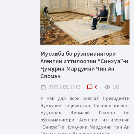
Мусоҳиба бо рӯзноманигори
Агентии иттилоотии “Синхуа”-и
Ҷумҳурии Мардумии Чин Ан
Сяомэн
date_range
09.05.2026, 18:12
chat_bubble_outline
0
remove_red_eye
132
9 май дар Қасри миллат Президенти
Ҷумҳурии Тоҷикистон, Пешвои миллат
муҳтарам Эмомалӣ Раҳмон бо
рӯзноманигори Агентии иттилоотии
“Синхуа”-и Ҷумҳурии Мардумии Чин Ан
Сяомэн мусоҳиба анҷом доданд....