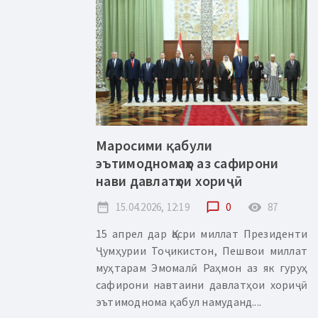
Маросими қабули
эътимодномаҳо аз сафирони
нави давлатҳои хориҷӣ
date_range
15.04.2026, 12:19
chat_bubble_outline
0
remove_red_eye
87
15 апрел дар Қасри миллат Президенти
Ҷумҳурии Тоҷикистон, Пешвои миллат
муҳтарам Эмомалӣ Раҳмон аз як гуруҳ
сафирони навтаини давлатҳои хориҷӣ
эътимоднома қабул намуданд....