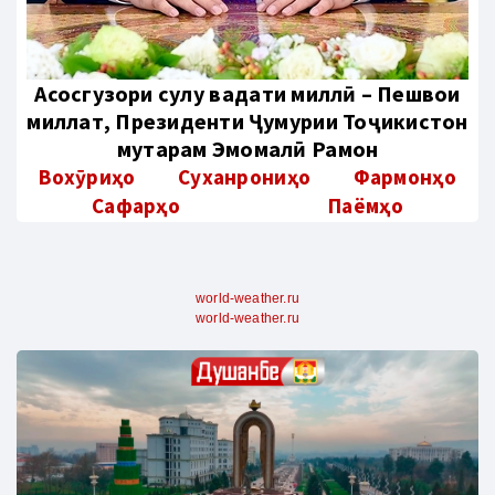
Aсосгузори сулҳу ваҳдати миллӣ – Пешвои
миллат, Президенти Ҷумҳурии Тоҷикистон
муҳтарам Эмомалӣ Раҳмон
Вохӯриҳо
Суханрониҳо
Фармонҳо
Сафарҳо
Паёмҳо
world-weather.ru
world-weather.ru