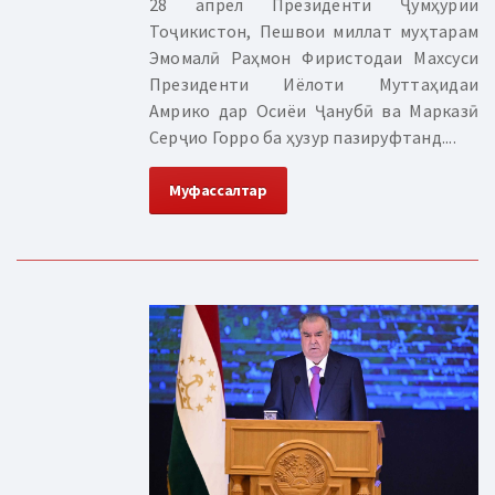
28 апрел Президенти Ҷумҳурии
Тоҷикистон, Пешвои миллат муҳтарам
Эмомалӣ Раҳмон Фиристодаи Махсуси
Президенти Иёлоти Муттаҳидаи
Амрико дар Осиёи Ҷанубӣ ва Марказӣ
Серҷио Горро ба ҳузур пазируфтанд....
Муфассалтар