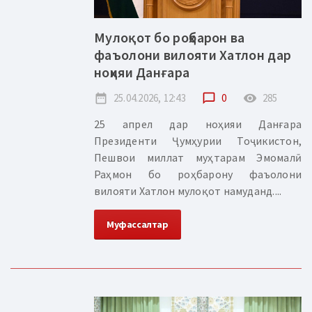
Мулоқот бо роҳбарон ва
фаъолони вилояти Хатлон дар
ноҳияи Данғара
date_range
25.04.2026, 12:43
chat_bubble_outline
0
remove_red_eye
285
25 апрел дар ноҳияи Данғара
Президенти Ҷумҳурии Тоҷикистон,
Пешвои миллат муҳтарам Эмомалӣ
Раҳмон бо роҳбарону фаъолони
вилояти Хатлон мулоқот намуданд....
Муфассалтар