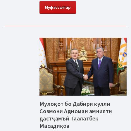
Муфассалтар
Мулоқот бо Дабири кулли
Созмони Аҳдномаи амнияти
дастҷамъӣ Таалатбек
Масадиқов