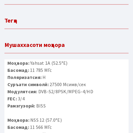
Тегҳо
Мушаххасоти моҳвора
Моҳвора:
Yahsat 1A (52.5°E)
Басомад:
11 785 МГс
Поляризатсия:
H
Суръати символӣ:
27500 Мсимв/сек
Модулятсия:
DVB-S2/8PSK/MPEG-4/HD
FEC:
3/4
Рамзгузорӣ:
BISS
Моҳвора:
NSS 12 (57.0°E)
Басомад:
11 566 МГс