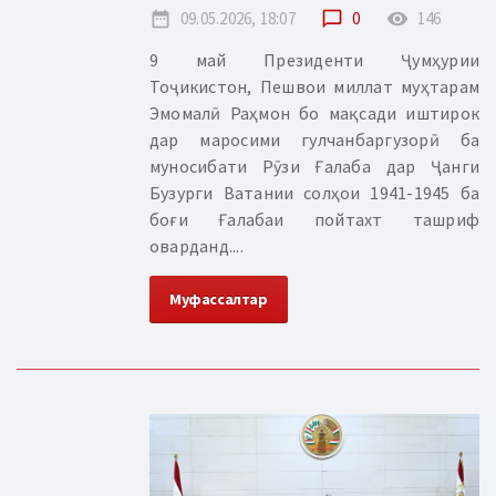
date_range
09.05.2026, 18:07
chat_bubble_outline
0
remove_red_eye
146
9 май Президенти Ҷумҳурии
Тоҷикистон, Пешвои миллат муҳтарам
Эмомалӣ Раҳмон бо мақсади иштирок
дар маросими гулчанбаргузорӣ ба
муносибати Рӯзи Ғалаба дар Ҷанги
Бузурги Ватании солҳои 1941-1945 ба
боғи Ғалабаи пойтахт ташриф
оварданд....
Муфассалтар