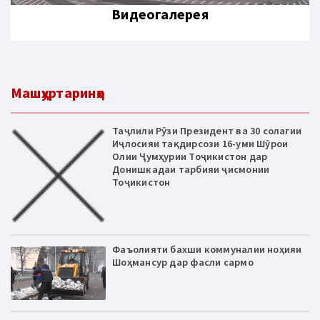
Видеогалерея
Машҳуртаринҳо
Таҷлили Рӯзи Президент ва 30 солагии
Иҷлосияи тақдирсози 16-уми Шӯрои
Олии Ҷумҳурии Тоҷикистон дар
Донишкадаи тарбияи ҷисмонии
Тоҷикистон
Фаъолияти бахши коммуналии ноҳияи
Шоҳмансур дар фасли сармо