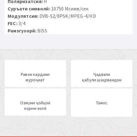
Поляризатсия:
H
Суръати символӣ:
10750 Мсимв/сек
Модулятсия:
DVB-S2/8PSK/MPEG-4/HD
FEC:
3/4
Рамзгузорӣ:
BISS
Равон кардани
Ҷадвали
муроҷиат
қабули шаҳрвандон
Озмуни ҷойҳои
Тамос
кории холӣ