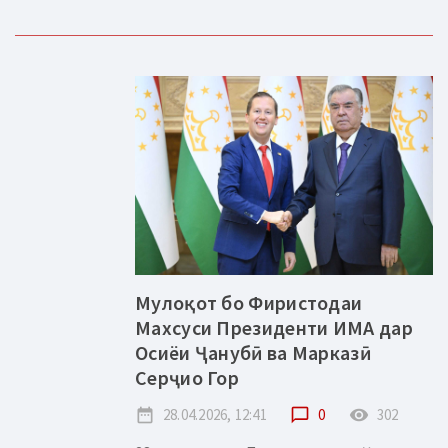
Мулоқот бо Фиристодаи
Махсуси Президенти ИМА дар
Осиёи Ҷанубӣ ва Марказӣ
Серҷио Гор
date_range
28.04.2026, 12:41
chat_bubble_outline
0
remove_red_eye
302