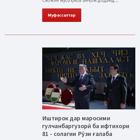
Муфассалтар
Иштирок дар маросими
гулчанбаргузорӣ ба ифтихори
81 - солагии Рӯзи ғалаба