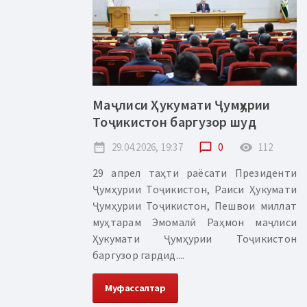
Маҷлиси Ҳукумати Ҷумҳурии
Тоҷикистон баргузор шуд
date_range
29.04.2026, 19:37
chat_bubble_outline
0
remove_red_eye
112
29 апрел таҳти раёсати Президенти
Ҷумҳурии Тоҷикистон, Раиси Ҳукумати
Ҷумҳурии Тоҷикистон, Пешвои миллат
муҳтарам Эмомалӣ Раҳмон маҷлиси
Ҳукумати Ҷумҳурии Тоҷикистон
баргузор гардид....
Муфассалтар