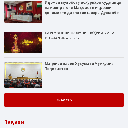
Идомаи мулоқоту вохӯриҳои судманди
намояндагони Мақомоти иҷроияи
ҳокимияти давлатии шаҳри Душанбе
БАРГУЗОРИИ ОЗМУНИ ШАҲРИИ «MISS
DUSHANBE – 2026»
Маҷлиси васеи Ҳукумати Ҷумҳурии
Тоҷикистон
Зиёдтар
Тақвим