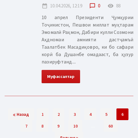
date_range
10.04.2026, 12:19
chat_bubble_outline
0
remove_red_eye
88
10 апрел Президенти Ҷумҳурии
Тоҷикистон, Пешвои миллат муҳтарам
Эмомалӣ Раҳмон, Дабири кулли Созмони
Аҳдномаи амнияти дастҷамъӣ
Таалатбек Масадиқовро, ки бо сафари
корӣ ба Душанбе омадааст, ба ҳузур
пазируфтанд....
Муфассалтар
Назад
1
2
3
4
5
6
7
8
9
10
...
60
Дальше