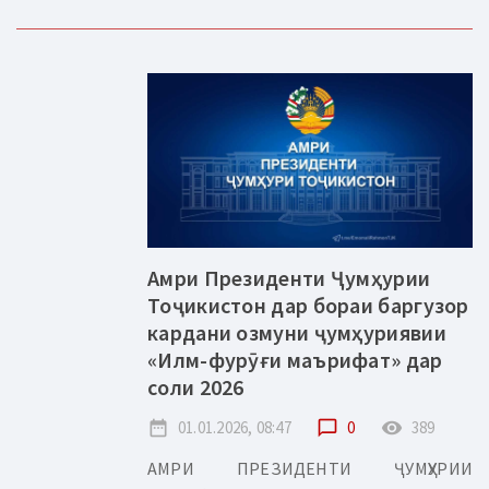
Амри Президенти Ҷумҳурии
Тоҷикистон дар бораи баргузор
кардани озмуни ҷумҳуриявии
«Илм-фурӯғи маърифат» дар
соли 2026
date_range
01.01.2026, 08:47
chat_bubble_outline
0
remove_red_eye
389
АМРИ ПРЕЗИДЕНТИ ҶУМҲУРИИ