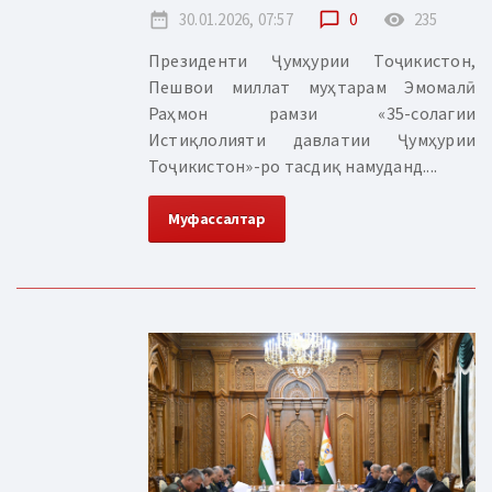
date_range
30.01.2026, 07:57
chat_bubble_outline
0
remove_red_eye
235
Президенти Ҷумҳурии Тоҷикистон,
Пешвои миллат муҳтарам Эмомалӣ
Раҳмон рамзи «35-солагии
Истиқлолияти давлатии Ҷумҳурии
Тоҷикистон»-ро тасдиқ намуданд....
Муфассалтар