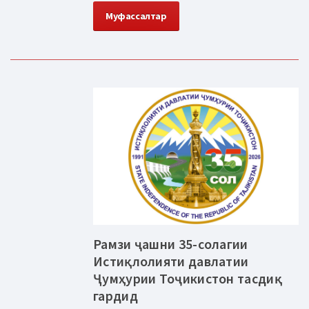
Муфассалтар
Рамзи ҷашни 35-солагии
Истиқлолияти давлатии
Ҷумҳурии Тоҷикистон тасдиқ
гардид