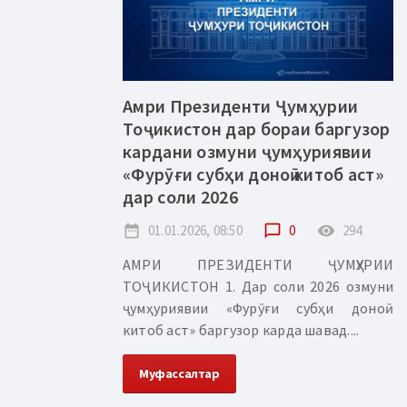
Амри Президенти Ҷумҳурии
Тоҷикистон дар бораи баргузор
кардани озмуни ҷумҳуриявии
«Фурӯғи субҳи доноӣ китоб аст»
дар соли 2026
date_range
01.01.2026, 08:50
chat_bubble_outline
0
remove_red_eye
294
АМРИ ПРЕЗИДЕНТИ ҶУМҲУРИИ
ТОҶИКИСТОН 1. Дар соли 2026 озмуни
ҷумҳуриявии «Фурӯғи субҳи доноӣ
китоб аст» баргузор карда шавад....
Муфассалтар