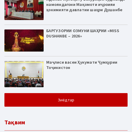
намояндагони Мақомоти иҷроияи
ҳокимияти давлатии шаҳри Душанбе
БАРГУЗОРИИ ОЗМУНИ ШАҲРИИ «MISS
DUSHANBE – 2026»
Маҷлиси васеи Ҳукумати Ҷумҳурии
Тоҷикистон
Зиёдтар
Тақвим