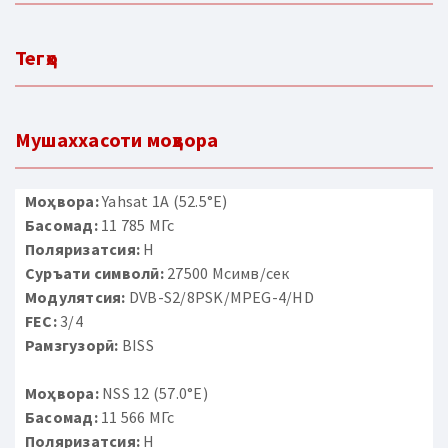
Тегҳо
Мушаххасоти моҳвора
Моҳвора:
Yahsat 1A (52.5°E)
Басомад:
11 785 МГс
Поляризатсия:
H
Суръати символӣ:
27500 Мсимв/сек
Модулятсия:
DVB-S2/8PSK/MPEG-4/HD
FEC:
3/4
Рамзгузорӣ:
BISS
Моҳвора:
NSS 12 (57.0°E)
Басомад:
11 566 МГс
Поляризатсия:
H