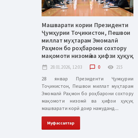
Машварати кории Президенти
Ҷумҳурии Тоҷикистон, Пешвои
миллат муҳтарам Эмомалӣ
Раҳмон бо роҳбарони сохтору
мақомоти низомӣ ва ҳифзи ҳуқуқ
date_range
28.01.2026, 12:03
chat_bubble_outline
0
remove_red_eye
215
28 январ Президенти Ҷумҳурии
Тоҷикистон, Пешвои миллат муҳтарам
Эмомалӣ Раҳмон бо роҳбарони сохтору
мақомоти низомӣ ва ҳифзи ҳуқуқ
машварати корӣ доир намуданд....
Муфассалтар