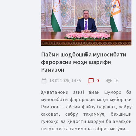
Паёми шодбошӣ ба муносибати
фарорасии моҳи шарифи
Рамазон
date_range
18.02.2026, 14:35
chat_bubble_outline
0
remove_red_eye
95
Ҳамватанони азиз! Ҳамаи шуморо ба
муносибати фарорасии моҳи мубораки
Рамазон – айёми файзу баракат, хайру
саховат, сабру таҳаммул, бахшиши
гуноҳҳо ва ҳидояти мардум ба амалҳои
неку шоиста самимона табрик мегӯям....