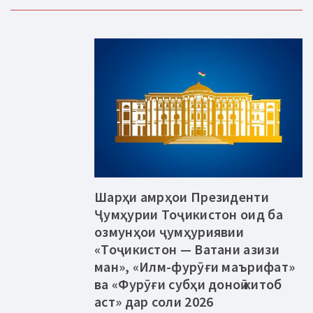
Шарҳи амрҳои Президенти
Ҷумҳурии Тоҷикистон оид ба
озмунҳои ҷумҳуриявии
«Тоҷикистон — Ватани азизи
ман», «Илм-фурӯғи маърифат»
ва «Фурӯғи субҳи доноӣ китоб
аст» дар соли 2026