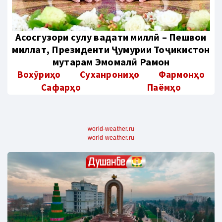
Aсосгузори сулҳу ваҳдати миллӣ – Пешвои
миллат, Президенти Ҷумҳурии Тоҷикистон
муҳтарам Эмомалӣ Раҳмон
Вохӯриҳо
Суханрониҳо
Фармонҳо
Сафарҳо
Паёмҳо
world-weather.ru
world-weather.ru