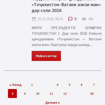
«Тоҷикистон-Ватани азизи ман»
дар соли 2026
date_range
01.01.2026, 08:24
chat_bubble_outline
0
remove_red_eye
496
АМРИ ПРЕЗИДЕНТИ ҶУМҲУРИИ
ТОҶИКИСТОН 1. Дар соли 2026 Озмуни
ҷумҳуриявии «Тоҷикистон — Ватани
азизи ман» баргузор карда шавад....
Муфассалтар
Назад
1
...
4
5
6
7
8
9
10
11
12
...
60
Дальше