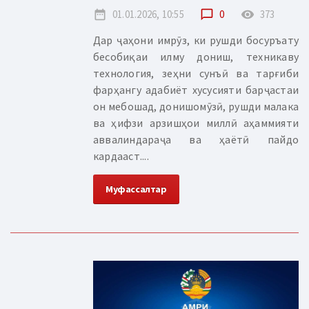
date_range
01.01.2026, 10:55
chat_bubble_outline
0
remove_red_eye
373
Дар ҷаҳони имрӯз, ки рушди босуръату
бесобиқаи илму дониш, техникаву
технология, зеҳни сунъӣ ва тарғиби
фарҳангу адабиёт хусусияти барҷастаи
он мебошад, донишомӯзӣ, рушди малака
ва ҳифзи арзишҳои миллӣ аҳаммияти
аввалиндараҷа ва ҳаётӣ пайдо
кардааст....
Муфассалтар