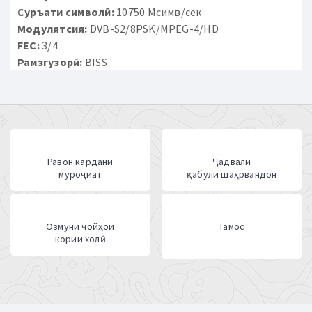
Суръати символӣ:
10750 Мсимв/сек
Модулятсия:
DVB-S2/8PSK/MPEG-4/HD
FEC:
3/4
Рамзгузорӣ:
BISS
Равон кардани
Ҷадвали
муроҷиат
қабули шаҳрвандон
Озмуни ҷойҳои
Тамос
кории холӣ