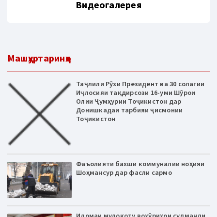
Видеогалерея
Машҳуртаринҳо
Таҷлили Рӯзи Президент ва 30 солагии
Иҷлосияи тақдирсози 16-уми Шӯрои
Олии Ҷумҳурии Тоҷикистон дар
Донишкадаи тарбияи ҷисмонии
Тоҷикистон
Фаъолияти бахши коммуналии ноҳияи
Шоҳмансур дар фасли сармо
Идомаи мулоқоту вохӯриҳои судманди