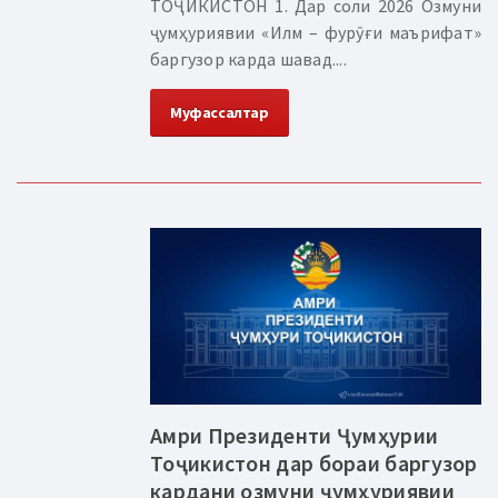
ТОҶИКИСТОН 1. Дар соли 2026 Озмуни
ҷумҳуриявии «Илм – фурӯғи маърифат»
баргузор карда шавад....
Муфассалтар
Амри Президенти Ҷумҳурии
Тоҷикистон дар бораи баргузор
кардани озмуни ҷумҳуриявии