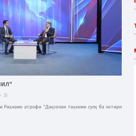
ЛИЛ"
eye
25
и Раҳнамо атрофи "Даҳсолаи таҳкими сулҳ ба хотири