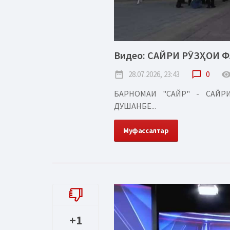
Видео: САЙРИ РӮЗҲОИ 
date_range
28.07.2026, 23:43
chat_bubble_outline
0
remove_red_
БАРНОМАИ "САЙР" - САЙ
ДУШАНБЕ...
Муфассалтар
+1