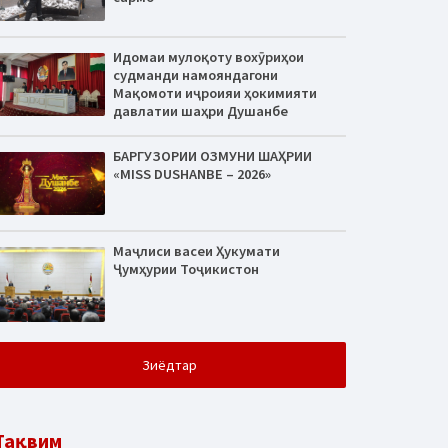
Идомаи мулоқоту вохӯриҳои
судманди намояндагони
Мақомоти иҷроияи ҳокимияти
давлатии шаҳри Душанбе
БАРГУЗОРИИ ОЗМУНИ ШАҲРИИ
«MISS DUSHANBE – 2026»
Маҷлиси васеи Ҳукумати
Ҷумҳурии Тоҷикистон
Зиёдтар
Тақвим