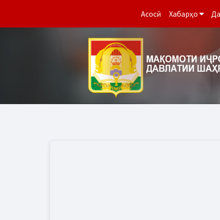
Асосӣ
Хабарҳо
Да