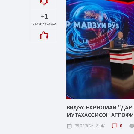
+1
Баҳои хабарҳо
Видео: БАРНОМАИ "ДАР 
МУТАХАССИСОН АТРОФИ
date_range
28.07.2026, 23:47
chat_bubble_outline
0
remove_red_