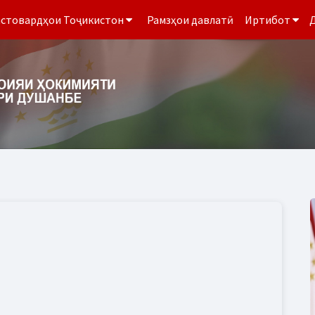
стовардҳои Тоҷикистон
Рамзҳои давлатӣ
Иртибот
Д