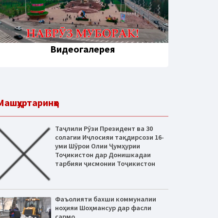
Видеогалерея
Машҳуртаринҳо
Таҷлили Рӯзи Президент ва 30
солагии Иҷлосияи тақдирсози 16-
уми Шӯрои Олии Ҷумҳурии
Тоҷикистон дар Донишкадаи
тарбияи ҷисмонии Тоҷикистон
Фаъолияти бахши коммуналии
ноҳияи Шоҳмансур дар фасли
сармо