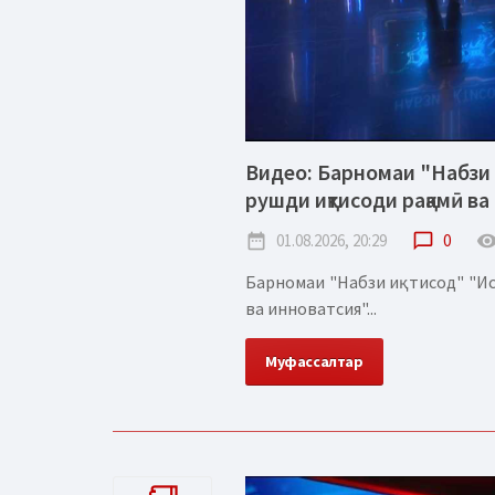
Видео: Барномаи "Набзи 
рушди иқтисоди рақамӣ ва
date_range
01.08.2026, 20:29
chat_bubble_outline
0
remove_red_
Барномаи "Набзи иқтисод" "Ис
ва инноватсия"...
Муфассалтар