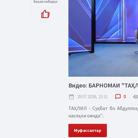
Баҳои хабарҳо
Видео: БАРНОМАИ "ТАҲ
date_range
28.07.2026, 23:31
chat_bubble_outline
0
remove_red_
ТАҲЛИЛ - Суҳбат бо Абдуллоҳ
наслҳои оянда"...
Муфассалтар