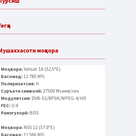
Пурсиш
Тегҳо
Мушаххасоти моҳвора
Моҳвора:
Yahsat 1A (52.5°E)
Басомад:
11 785 МГс
Поляризатсия:
H
Суръати символӣ:
27500 Мсимв/сек
Модулятсия:
DVB-S2/8PSK/MPEG-4/HD
FEC:
3/4
Рамзгузорӣ:
BISS
Моҳвора:
NSS 12 (57.0°E)
Басомад:
11 566 МГс