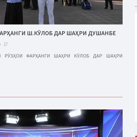
ФАРҲАНГИ Ш.КӮЛОБ ДАР ШАҲРИ ДУШАНБЕ
eye
27
РИ РӮЗҲОИ ФАРҲАНГИ ШАҲРИ КӮЛОБ ДАР ШАҲРИ