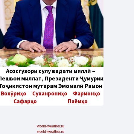
Aсосгузори сулҳу ваҳдати миллӣ –
Пешвои миллат, Президенти Ҷумҳурии
Тоҷикистон муҳтарам Эмомалӣ Раҳмон
Вохӯриҳо
Суханрониҳо
Фармонҳо
Сафарҳо
Паёмҳо
world-weather.ru
world-weather.ru