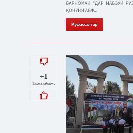
БАРНОМАИ "ДАР МАВЗӮИ РӮЗ
ҚОНУНИ АВФ...
Муфассалтар
+1
Баҳои хабарҳо