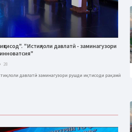
иқтисод". "Истиқлоли давлатӣ - заминагузори
 инноватсия"
eye
28
тиқлоли давлатӣ - заминагузори рушди иқтисоди рақамӣ