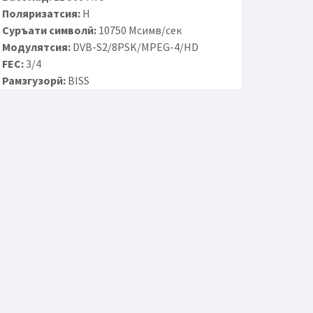
Поляризатсия:
H
Суръати символӣ:
10750 Мсимв/сек
Модулятсия:
DVB-S2/8PSK/MPEG-4/HD
FEC:
3/4
Рамзгузорӣ:
BISS