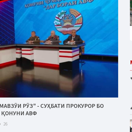
МАВЗӮИ РӮЗ" - СУҲБАТИ ПРОКУРОР БО
 ҚОНУНИ АВФ
eye
26