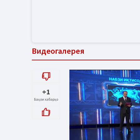
Видеогалерея
+1
Баҳои хабарҳо