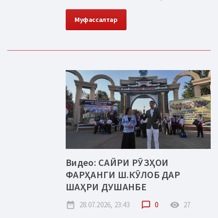
Муфассалтар
Видео: САЙРИ РӮЗҲОИ
ФАРҲАНГИ Ш.КӮЛОБ ДАР
ШАҲРИ ДУШАНБЕ
date_range
28.07.2026, 23:43
chat_bubble_outline
0
remove_red_eye
27