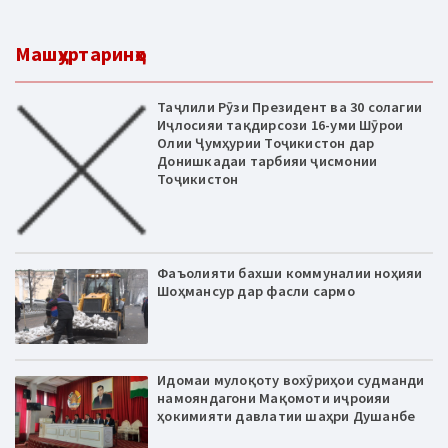
Машҳуртаринҳо
Таҷлили Рӯзи Президент ва 30 солагии
Иҷлосияи тақдирсози 16-уми Шӯрои
Олии Ҷумҳурии Тоҷикистон дар
Донишкадаи тарбияи ҷисмонии
Тоҷикистон
Фаъолияти бахши коммуналии ноҳияи
Шоҳмансур дар фасли сармо
Идомаи мулоқоту вохӯриҳои судманди
намояндагони Мақомоти иҷроияи
ҳокимияти давлатии шаҳри Душанбе