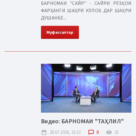
БАРНОМАИ "САЙР" - САЙРИ РӮЗҲОИ
ФАРҲАНГИ ШАҲРИ КӮЛОБ ДАР ШАҲРИ
ДУШАНБЕ...
Муфассалтар
Видео: БАРНОМАИ "ТАҲЛИЛ"
date_range
28.07.2026, 23:31
chat_bubble_outline
0
remove_red_eye
25