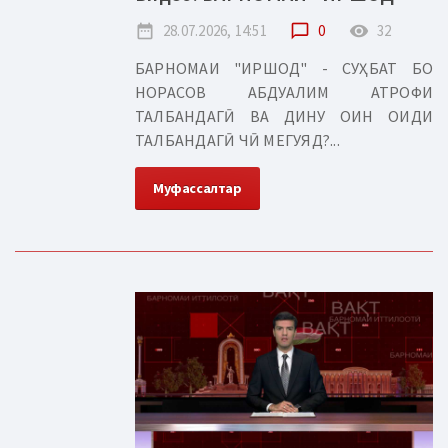
date_range
28.07.2026, 14:51
chat_bubble_outline
0
remove_red_eye
32
БАРНОМАИ "ИРШОД" - СУҲБАТ БО
НОРАСОВ АБДУАЛИМ АТРОФИ
ТАЛБАНДАГӢ ВА ДИНУ ОИН ОИДИ
ТАЛБАНДАГӢ ЧӢ МЕГУЯД?...
Муфассалтар