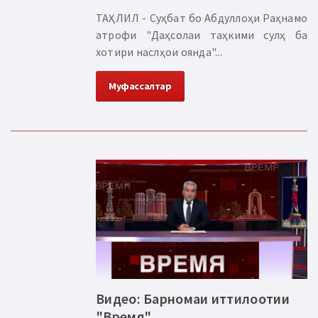
ТАҲЛИЛ - Суҳбат бо Абдуллоҳи Раҳнамо
атрофи "Даҳсолаи таҳкими сулҳ ба
хотири наслҳои оянда"...
Муфассалтар
Видео: Барномаи иттилоотии
"Время"