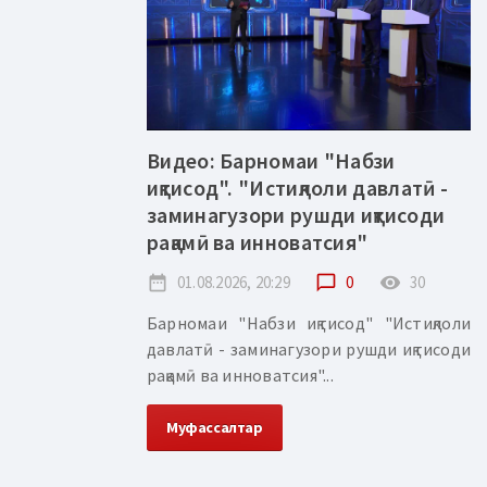
Видео: Барномаи "Набзи
иқтисод". "Истиқлоли давлатӣ -
заминагузори рушди иқтисоди
рақамӣ ва инноватсия"
date_range
01.08.2026, 20:29
chat_bubble_outline
0
remove_red_eye
30
Барномаи "Набзи иқтисод" "Истиқлоли
давлатӣ - заминагузори рушди иқтисоди
рақамӣ ва инноватсия"...
Муфассалтар