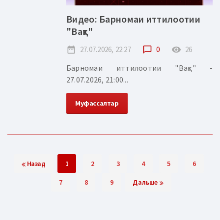
Видео: Барномаи иттилоотии
"Вақт"
date_range
27.07.2026, 22:27
chat_bubble_outline
0
remove_red_eye
26
Барномаи иттилоотии "Вақт" -
27.07.2026, 21:00...
Муфассалтар
Назад
1
2
3
4
5
6
7
8
9
Дальше