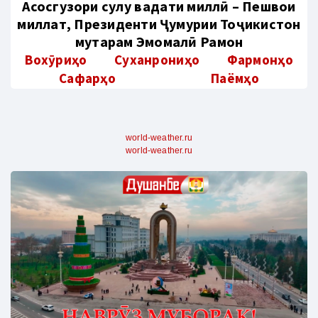
Aсосгузори сулҳу ваҳдати миллӣ – Пешвои
миллат, Президенти Ҷумҳурии Тоҷикистон
муҳтарам Эмомалӣ Раҳмон
Вохӯриҳо
Суханрониҳо
Фармонҳо
Сафарҳо
Паёмҳо
world-weather.ru
world-weather.ru