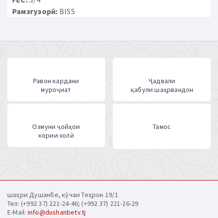
Рамзгузорӣ:
BISS
Равон кардани
Ҷадвали
муроҷиат
қабули шаҳрвандон
Озмуни ҷойҳои
Тамос
кории холӣ
шаҳри Душанбе, кӯчаи Теҳрон 19/1
Тел: (+992 37) 221-24-46; (+992 37) 221-26-29
E-Mail:
info@dushanbetv.tj