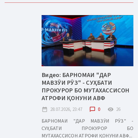
Видео: БАРНОМАИ "ДАР
МАВЗӮИ РӮЗ" - СУҲБАТИ
ПРОКУРОР БО МУТАХАССИСОН
АТРОФИ ҚОНУНИ АВФ
date_range
28.07.2026, 23:47
chat_bubble_outline
0
remove_red_eye
26
БАРНОМАИ "ДАР МАВЗӮИ РӮЗ" -
СУҲБАТИ ПРОКУРОР БО
МУТАХАССИСОН АТРОФИ ҚОНУНИ АВФ...