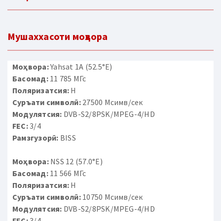
Мушаххасоти моҳвора
Моҳвора:
Yahsat 1A (52.5°E)
Басомад:
11 785 МГс
Поляризатсия:
H
Суръати символӣ:
27500 Мсимв/сек
Модулятсия:
DVB-S2/8PSK/MPEG-4/HD
FEC:
3/4
Рамзгузорӣ:
BISS
Моҳвора:
NSS 12 (57.0°E)
Басомад:
11 566 МГс
Поляризатсия:
H
Суръати символӣ:
10750 Мсимв/сек
Модулятсия:
DVB-S2/8PSK/MPEG-4/HD
FEC:
3/4