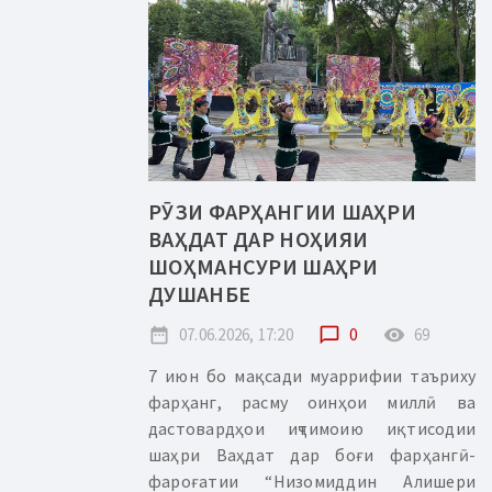
РӮЗИ ФАРҲАНГИИ ШАҲРИ
ВАҲДАТ ДАР НОҲИЯИ
ШОҲМАНСУРИ ШАҲРИ
ДУШАНБЕ
date_range
07.06.2026, 17:20
chat_bubble_outline
0
remove_red_eye
69
7 июн бо мақсади муаррифии таъриху
фарҳанг, расму оинҳои миллӣ ва
дастовардҳои иҷтимоию иқтисодии
шаҳри Ваҳдат дар боғи фарҳангӣ-
фароғатии “Низомиддин Алишери