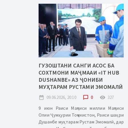
ГУЗОШТАНИ САНГИ АСОС БА
СОХТМОНИ МАҶМААИ «IT HUB
DUSHANBE» АЗ ҶОНИБИ
МУҲТАРАМ РУСТАМИ ЭМОМАЛӢ
date_range
09.06.2026, 20:10
chat_bubble_outline
0
remove_red_eye
327
9 июн Раиси Маҷлиси миллии Маҷлиси
Олии Ҷумҳурии Тоҷикистон, Раиси шаҳри
Душанбе муҳтарам Рустам Эмомалӣ, дар