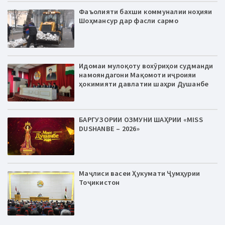
Фаъолияти бахши коммуналии ноҳияи
Шоҳмансур дар фасли сармо
Идомаи мулоқоту вохӯриҳои судманди
намояндагони Мақомоти иҷроияи
ҳокимияти давлатии шаҳри Душанбе
БАРГУЗОРИИ ОЗМУНИ ШАҲРИИ «MISS
DUSHANBE – 2026»
Маҷлиси васеи Ҳукумати Ҷумҳурии
Тоҷикистон