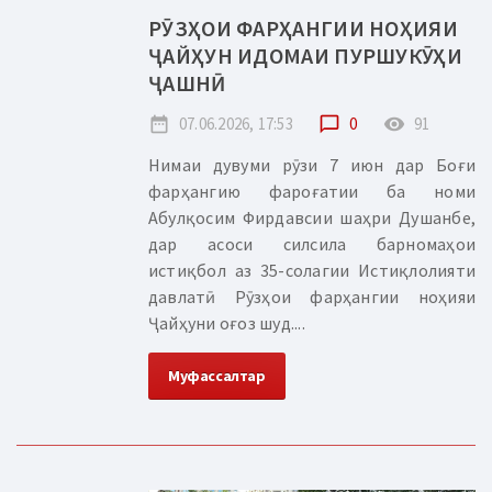
РӮЗҲОИ ФАРҲАНГИИ НОҲИЯИ
ҶАЙҲУН ИДОМАИ ПУРШУКӮҲИ
ҶАШНӢ
date_range
07.06.2026, 17:53
chat_bubble_outline
0
remove_red_eye
91
Нимаи дувуми рӯзи 7 июн дар Боғи
фарҳангию фароғатии ба номи
Абулқосим Фирдавсии шаҳри Душанбе,
дар асоси силсила барномаҳои
истиқбол аз 35-солагии Истиқлолияти
давлатӣ Рӯзҳои фарҳангии ноҳияи
Ҷайҳуни оғоз шуд....
Муфассалтар