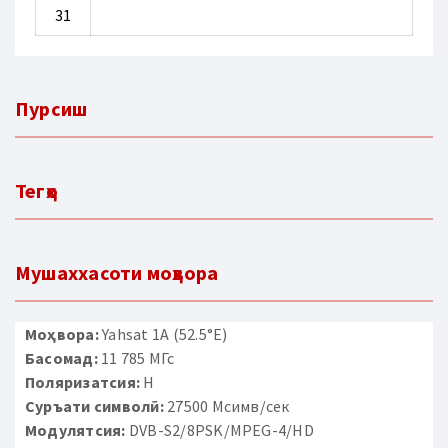
31
Пурсиш
Тегҳо
Мушаххасоти моҳвора
Моҳвора:
Yahsat 1A (52.5°E)
Басомад:
11 785 МГс
Поляризатсия:
H
Суръати символӣ:
27500 Мсимв/сек
Модулятсия:
DVB-S2/8PSK/MPEG-4/HD