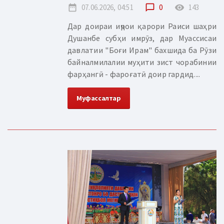
date_range
07.06.2026, 04:51
chat_bubble_outline
0
remove_red_eye
143
Дар доираи иҷрои қарори Раиси шаҳри
Душанбе субҳи имрӯз, дар Муассисаи
давлатии "Боғи Ирам" бахшида ба Рӯзи
байналмилалии муҳити зист чорабинии
фарҳангӣ - фароғатӣ доир гардид....
Муфассалтар