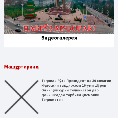
Видеогалерея
Машҳуртаринҳо
Таҷлили Рӯзи Президент ва 30 солагии
Иҷлосияи тақдирсози 16-уми Шӯрои
Олии Ҷумҳурии Тоҷикистон дар
Донишкадаи тарбияи ҷисмонии
Тоҷикистон