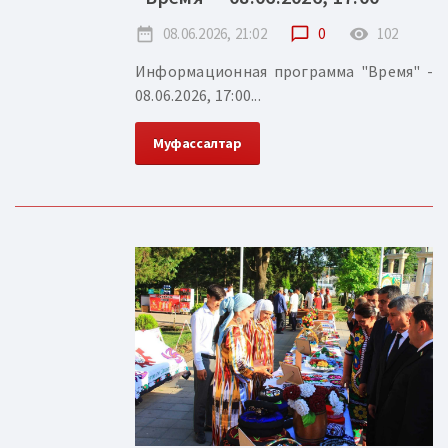
date_range
08.06.2026, 21:02
chat_bubble_outline
0
remove_red_eye
102
Информационная программа "Время" -
08.06.2026, 17:00...
Муфассалтар