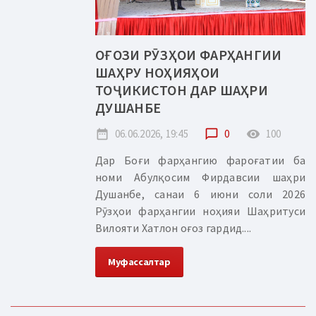
ОҒОЗИ РӮЗҲОИ ФАРҲАНГИИ
ШАҲРУ НОҲИЯҲОИ
ТОҶИКИСТОН ДАР ШАҲРИ
ДУШАНБЕ
date_range
06.06.2026, 19:45
chat_bubble_outline
0
remove_red_eye
100
Дар Боғи фарҳангию фароғатии ба
номи Абулқосим Фирдавсии шаҳри
Душанбе, санаи 6 июни соли 2026
Рӯзҳои фарҳангии ноҳияи Шаҳритуси
Вилояти Хатлон оғоз гардид....
Муфассалтар