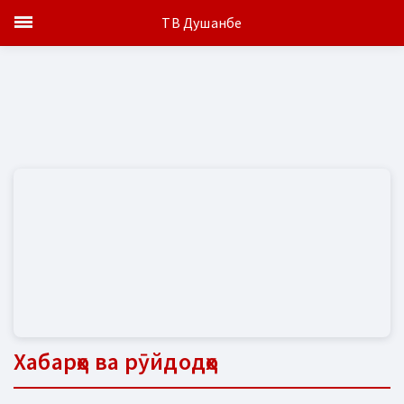
ТВ Душанбе
Хабарҳо ва рӯйдодҳо