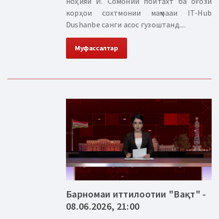
ноҳияи И. Сомонии пойтахт ба оғози
корҳои сохтмонии маҷмааи IT-Hub
Dushanbe санги асос гузоштанд....
Муфассалтар
Барномаи иттилоотии "Вақт" -
08.06.2026, 21:00