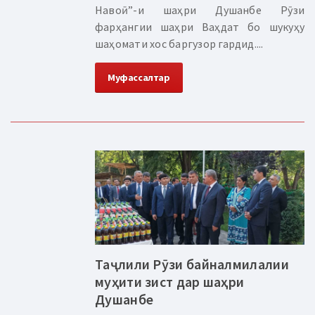
Навоӣ”-и шаҳри Душанбе Рӯзи
фарҳангии шаҳри Ваҳдат бо шукуҳу
шаҳомати хос баргузор гардид....
Муфассалтар
Таҷлили Рӯзи байналмилалии
муҳити зист дар шаҳри
Душанбе