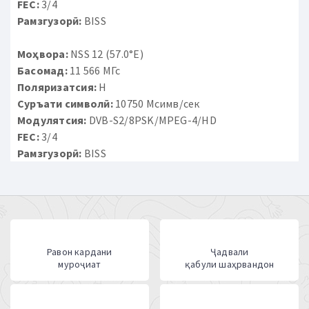
FEC:
3/4
Рамзгузорӣ:
BISS
Моҳвора:
NSS 12 (57.0°E)
Басомад:
11 566 МГс
Поляризатсия:
H
Суръати символӣ:
10750 Мсимв/сек
Модулятсия:
DVB-S2/8PSK/MPEG-4/HD
FEC:
3/4
Рамзгузорӣ:
BISS
Равон кардани
Ҷадвали
муроҷиат
қабули шаҳрвандон