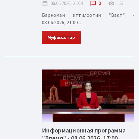
date_range
08.06.2026, 21:04
chat_bubble_outline
0
remove_red_eye
123
Барномаи иттилоотии "Вақт" -
08.06.2026, 21:00...
Муфассалтар
Информационная программа
"Время" - 08.06.2026, 17:00