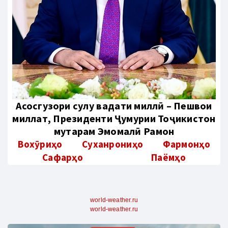
Aсосгузори сулҳу ваҳдати миллӣ – Пешвои
миллат, Президенти Ҷумҳурии Тоҷикистон
муҳтарам Эмомалӣ Раҳмон
Вохӯриҳо
Суханрониҳо
Фармонҳо
Сафарҳо
Паёмҳо
world-weather.ru
world-weather.ru