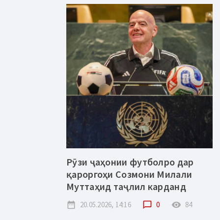
Рӯзи ҷаҳонии футболро дар
қароргоҳи Созмони Милали
Муттаҳид таҷлил карданд
date_range
20.05.2026, 14:16
chat_bubble_outline
0
remove_red_eye
84