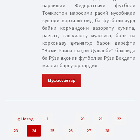
варзишии Федератсияи футболи
Тоҷикистон маросими расмӣ мусобиқаи
кушоди варзишӣ оид ба футболи хурд
байни кормандони вазорату кумита,
раёсат, ташкилоту муассиса, бонк ва
корхонаву ҷамъиятҳо барои дарёфти
“Ҷоми Раиси шаҳри Душанбе” бахшида
ба Рӯзи ҷаҳонии футбол ва Рӯзи Ваҳдати
миллӣ» баргузор гардид....
Муфассалтар
Назад
1
...
20
21
22
23
24
25
26
27
28
...