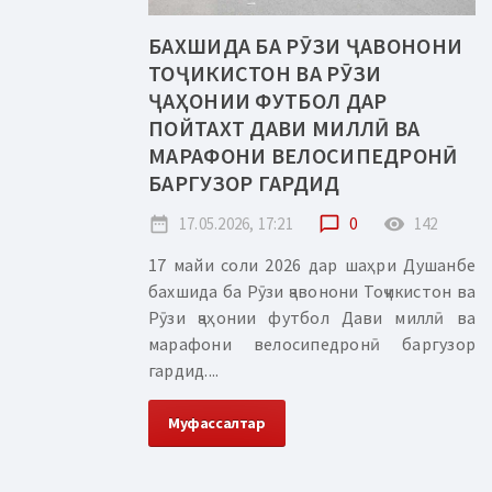
БАХШИДА БА РӮЗИ ҶАВОНОНИ
ТОҶИКИСТОН ВА РӮЗИ
ҶАҲОНИИ ФУТБОЛ ДАР
ПОЙТАХТ ДАВИ МИЛЛӢ ВА
МАРАФОНИ ВЕЛОСИПЕДРОНӢ
БАРГУЗОР ГАРДИД
date_range
17.05.2026, 17:21
chat_bubble_outline
0
remove_red_eye
142
17 майи соли 2026 дар шаҳри Душанбе
бахшида ба Рӯзи ҷавонони Тоҷикистон ва
Рӯзи ҷаҳонии футбол Дави миллӣ ва
марафони велосипедронӣ баргузор
гардид....
Муфассалтар