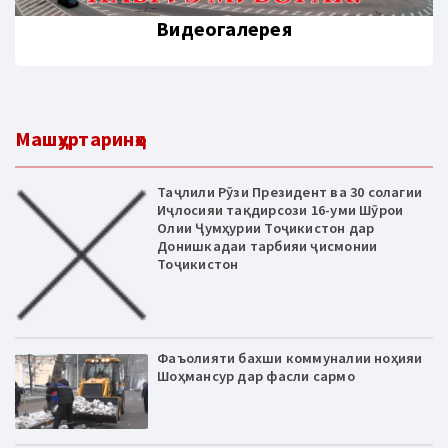
Видеогалерея
Машҳуртаринҳо
Таҷлили Рӯзи Президент ва 30 солагии
Иҷлосияи тақдирсози 16-уми Шӯрои
Олии Ҷумҳурии Тоҷикистон дар
Донишкадаи тарбияи ҷисмонии
Тоҷикистон
Фаъолияти бахши коммуналии ноҳияи
Шоҳмансур дар фасли сармо