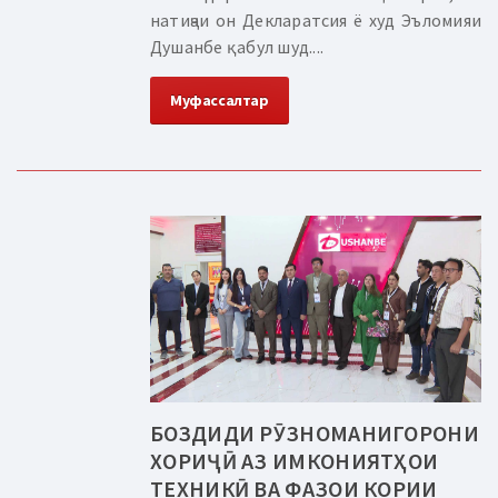
натиҷаи он Декларатсия ё худ Эъломияи
Душанбе қабул шуд....
Муфассалтар
БОЗДИДИ РӮЗНОМАНИГОРОНИ
ХОРИҶӢ АЗ ИМКОНИЯТҲОИ
ТЕХНИКӢ ВА ФАЗОИ КОРИИ