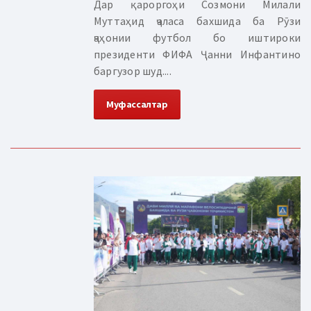
Дар қароргоҳи Созмони Милали
Муттаҳид ҷаласа бахшида ба Рӯзи
ҷаҳонии футбол бо иштироки
президенти ФИФА Ҷанни Инфантино
баргузор шуд....
Муфассалтар