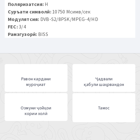
Поляризатсия:
H
Суръати символӣ:
10750 Мсимв/сек
Модулятсия:
DVB-S2/8PSK/MPEG-4/HD
FEC:
3/4
Рамзгузорӣ:
BISS
Равон кардани
Ҷадвали
муроҷиат
қабули шаҳрвандон
Озмуни ҷойҳои
Тамос
кории холӣ