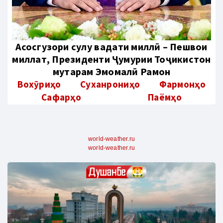
Aсосгузори сулҳу ваҳдати миллӣ – Пешвои
миллат, Президенти Ҷумҳурии Тоҷикистон
муҳтарам Эмомалӣ Раҳмон
Вохӯриҳо
Суханрониҳо
Фармонҳо
Сафарҳо
Паёмҳо
world-weather.ru
world-weather.ru