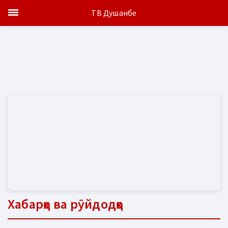
ТВ Душанбе
Хабарҳо ва рӯйдодҳо