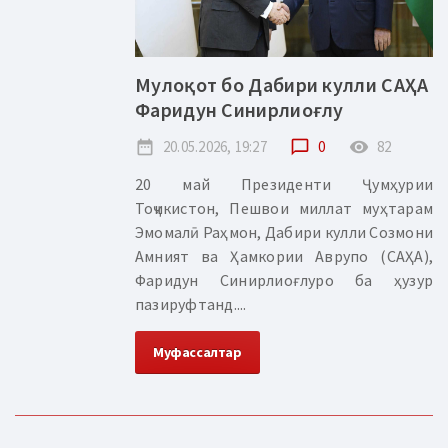
Мулоқот бо Дабири кулли САҲА
Фаридун Синирлиоғлу
date_range
20.05.2026, 19:27
chat_bubble_outline
0
remove_red_eye
82
20 май Президенти Ҷумҳурии
Тоҷикистон, Пешвои миллат муҳтарам
Эмомалӣ Раҳмон, Дабири кулли Созмони
Амният ва Ҳамкории Аврупо (САҲА),
Фаридун Синирлиоғлуро ба ҳузур
пазируфтанд....
Муфассалтар