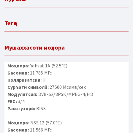
Тегҳо
Мушаххасоти моҳвора
Моҳвора:
Yahsat 1A (52.5°E)
Басомад:
11 785 МГс
Поляризатсия:
H
Суръати символӣ:
27500 Мсимв/сек
Модулятсия:
DVB-S2/8PSK/MPEG-4/HD
FEC:
3/4
Рамзгузорӣ:
BISS
Моҳвора:
NSS 12 (57.0°E)
Басомад:
11 566 МГс