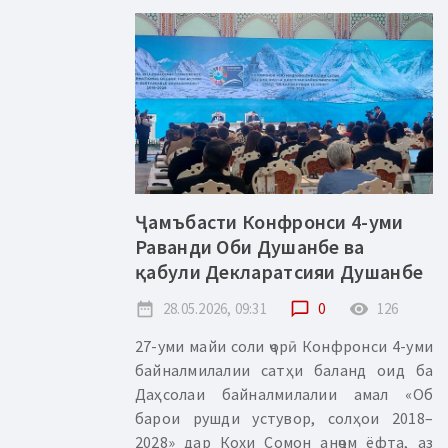
Ҷамъбасти Конфронси 4-уми
Раванди Оби Душанбе ва
қабули Декларатсияи Душанбе
date_range
28.05.2026, 09:31
chat_bubble_outline
0
remove_red_eye
126
27-уми майи соли ҷорӣ Конфронси 4-уми
байналмилалии сатҳи баланд оид ба
Даҳсолаи байналмилалии амал «Об
барои рушди устувор, солҳои 2018–
2028» дар Кохи Сомон анҷом ёфта, аз