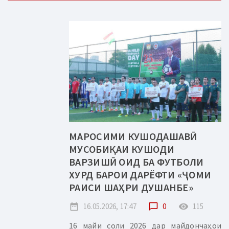
МАРОСИМИ КУШОДАШАВӢ
МУСОБИҚАИ КУШОДИ
ВАРЗИШӢ ОИД БА ФУТБОЛИ
ХУРД БАРОИ ДАРЁФТИ «ҶОМИ
РАИСИ ШАҲРИ ДУШАНБЕ»
date_range
16.05.2026, 17:47
chat_bubble_outline
0
remove_red_eye
115
16 майи соли 2026 дар майдончаҳои