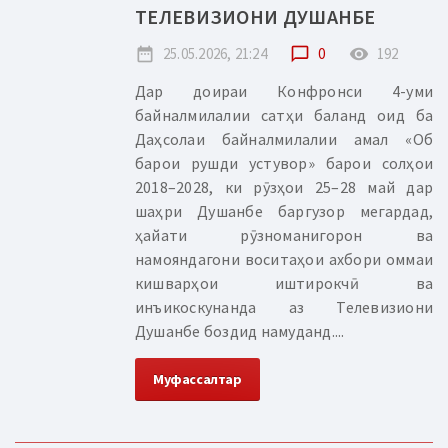
ТЕЛЕВИЗИОНИ ДУШАНБЕ
date_range
25.05.2026, 21:24
chat_bubble_outline
0
remove_red_eye
192
Дар доираи Конфронси 4-уми
байналмилалии сатҳи баланд оид ба
Даҳсолаи байналмилалии амал «Об
барои рушди устувор» барои солҳои
2018–2028, ки рӯзҳои 25–28 май дар
шаҳри Душанбе баргузор мегардад,
ҳайати рӯзноманигорон ва
намояндагони воситаҳои ахбори оммаи
кишварҳои иштирокчӣ ва
инъикоскунанда аз Телевизиони
Душанбе боздид намуданд....
Муфассалтар