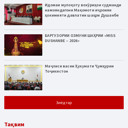
Идомаи мулоқоту вохӯриҳои судманди
намояндагони Мақомоти иҷроияи
ҳокимияти давлатии шаҳри Душанбе
БАРГУЗОРИИ ОЗМУНИ ШАҲРИИ «MISS
DUSHANBE – 2026»
Маҷлиси васеи Ҳукумати Ҷумҳурии
Тоҷикистон
Зиёдтар
Тақвим