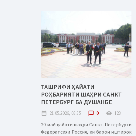
ТАШРИФИ ҲАЙАТИ
РОҲБАРИЯТИ ШАҲРИ САНКТ-
ПЕТЕРБУРГ БА ДУШАНБЕ
date_range
21.05.2026, 03:35
chat_bubble_outline
0
remove_red_eye
123
20 май ҳайати шаҳри Санкт-Петербурги
Федератсияи Россия, ки барои иштирок