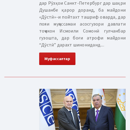
дар Рӯзҳои Санкт-Петербург дар шаҳри
Душанбе қарор доранд, ба майдони
«Дӯстӣ»-и пойтахт ташриф оварда, дар
пояи муҷассамаи асосгузори давлати
тоҷикон Исмоили Сомонӣ гулчанбар
гузошта, дар боғи атрофи майдони
“Дӯстӣ” дарахт шинониданд....
Муфассалтар