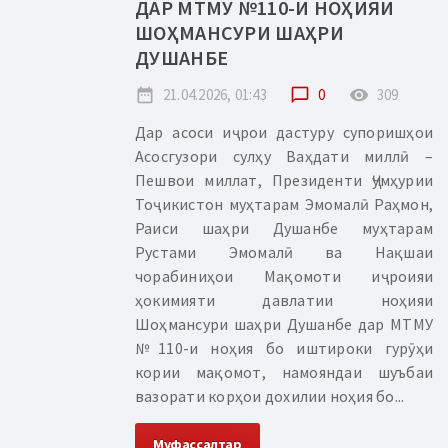
ДАР МТМУ №110-И НОҲИЯИ
ШОҲМАНСУРИ ШАҲРИ
ДУШАНБЕ
date_range
21.04.2026, 01:43
chat_bubble_outline
0
remove_red_eye
309
Дар асоси иҷрои дастуру супоришҳои
Асосгузори сулҳу Ваҳдати миллӣ –
Пешвои миллат, Президенти Ҷумҳурии
Тоҷикистон муҳтарам Эмомалӣ Раҳмон,
Раиси шаҳри Душанбе муҳтарам
Рустами Эмомалӣ ва Нақшаи
чорабиниҳои Мақомоти иҷроияи
ҳокимияти давлатии ноҳияи
Шоҳмансури шаҳри Душанбе дар МТМУ
№110-и ноҳия бо иштироки гурӯҳи
кории мақомот, намояндаи шуъбаи
вазорати корҳои дохилии ноҳия бо...
Муфассалтар