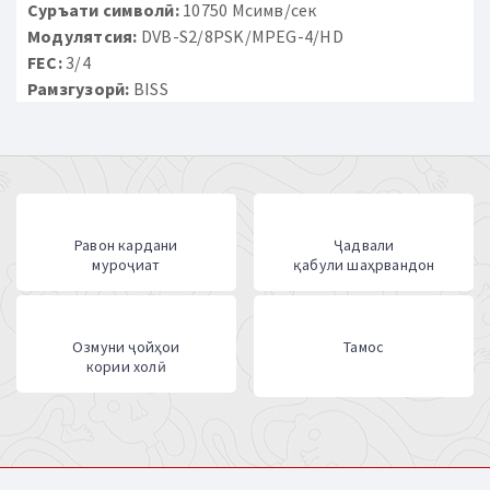
Суръати символӣ:
10750 Мсимв/сек
Модулятсия:
DVB-S2/8PSK/MPEG-4/HD
FEC:
3/4
Рамзгузорӣ:
BISS
Равон кардани
Ҷадвали
муроҷиат
қабули шаҳрвандон
Озмуни ҷойҳои
Тамос
кории холӣ