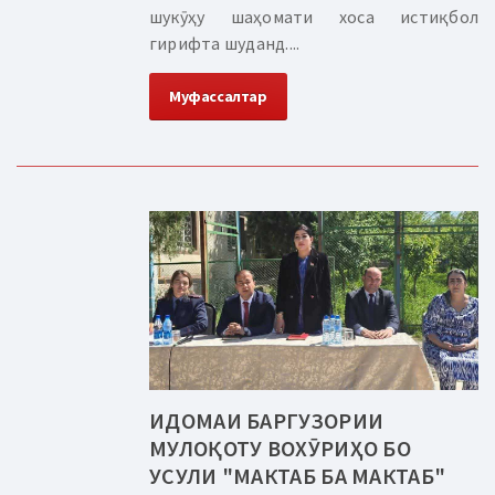
шукӯҳу шаҳомати хоса истиқбол
гирифта шуданд....
Муфассалтар
ИДОМАИ БАРГУЗОРИИ
МУЛОҚОТУ ВОХӮРИҲО БО
УСУЛИ "МАКТАБ БА МАКТАБ"