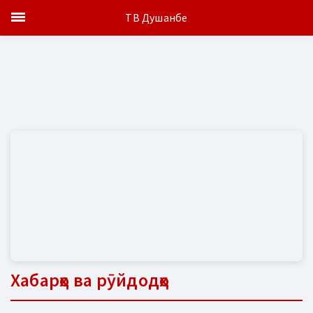
ТВ Душанбе
Хабарҳо ва рӯйдодҳо