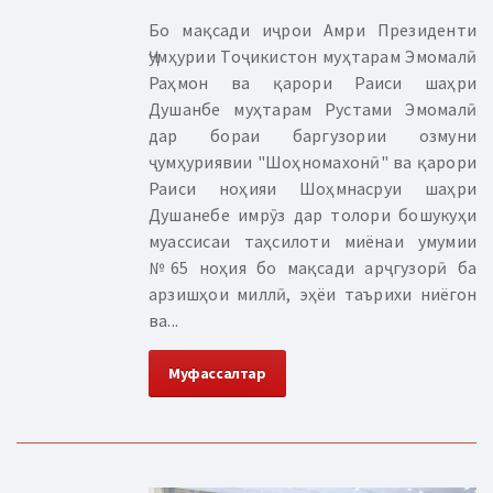
Бо мақсади иҷрои Амри Президенти
Ҷумҳурии Тоҷикистон муҳтарам Эмомалӣ
Раҳмон ва қарори Раиси шаҳри
Душанбе муҳтарам Рустами Эмомалӣ
дар бораи баргузории озмуни
ҷумҳуриявии "Шоҳномахонӣ" ва қарори
Раиси ноҳияи Шоҳмнасруи шаҳри
Душанебе имрӯз дар толори бошукуҳи
муассисаи таҳсилоти миёнаи умумии
№65 ноҳия бо мақсади арҷгузорӣ ба
арзишҳои миллӣ, эҳёи таърихи ниёгон
ва...
Муфассалтар