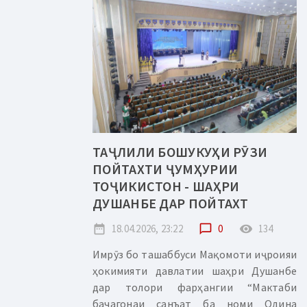
ТАҶЛИЛИ БОШУКУҲИ РӮЗИ
ПОЙТАХТИ ҶУМҲУРИИ
ТОҶИКИСТОН - ШАҲРИ
ДУШАНБЕ ДАР ПОЙТАХТ
date_range
18.04.2026, 23:22
chat_bubble_outline
0
remove_red_eye
134
Имрӯз бо ташаббуси Мақомоти иҷроияи
ҳокимияти давлатии шаҳри Душанбе
дар толори фарҳангии “Мактаби
бачагонаи санъат ба номи Одина