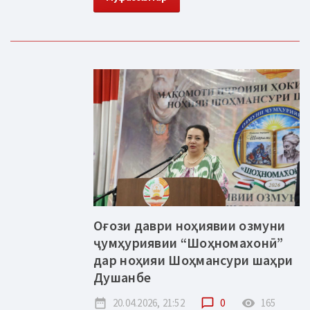
Оғози даври ноҳиявии озмуни
ҷумҳуриявии “Шоҳномахонӣ”
дар ноҳияи Шоҳмансури шаҳри
Душанбе
date_range
20.04.2026, 21:52
chat_bubble_outline
0
remove_red_eye
165