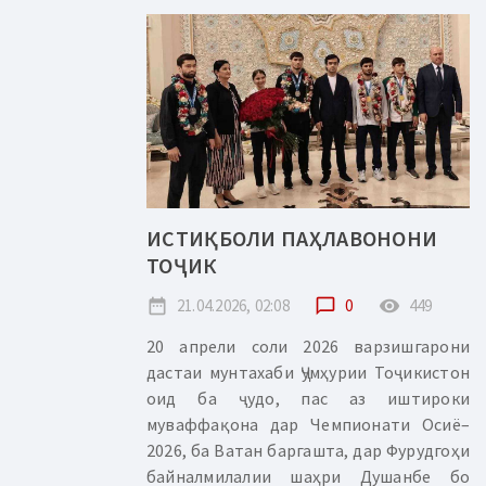
ИСТИҚБОЛИ ПАҲЛАВОНОНИ
ТОҶИК
date_range
21.04.2026, 02:08
chat_bubble_outline
0
remove_red_eye
449
20 апрели соли 2026 варзишгарони
дастаи мунтахаби Ҷумҳурии Тоҷикистон
оид ба ҷудо, пас аз иштироки
муваффақона дар Чемпионати Осиё–
2026, ба Ватан баргашта, дар Фурудгоҳи
байналмилалии шаҳри Душанбе бо