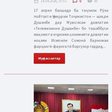
date_range
18.04.2026, 07:51
chat_bubble_outline
0
remove_red_eye
85
17 апрел бахшида ба таҷлили Рӯзи
пойтахти Ҷумҳурии Тоҷикистон — шаҳри
Душанбе дар Муассисаи давлатии
«Телевизиони Душанбе» бо ташаббуси
мақомоти иҷроияи ҳокимияти давлатии
ноҳияи Исмоили Сомонӣ барномаи
фарҳангӣ-фароғатӣ баргузор гардид....
Муфассалтар