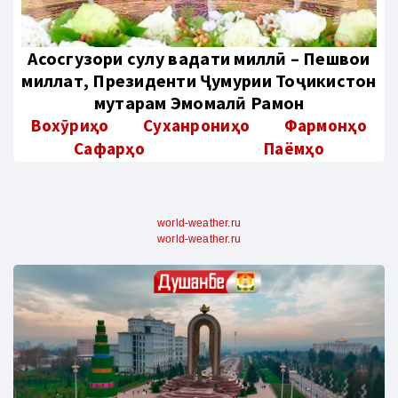
Aсосгузори сулҳу ваҳдати миллӣ – Пешвои
миллат, Президенти Ҷумҳурии Тоҷикистон
муҳтарам Эмомалӣ Раҳмон
Вохӯриҳо
Суханрониҳо
Фармонҳо
Сафарҳо
Паёмҳо
world-weather.ru
world-weather.ru