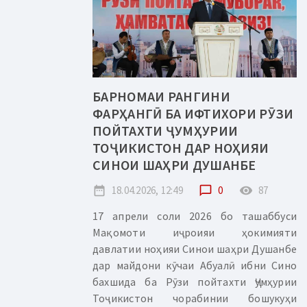
БАРНОМАИ РАНГИНИ
ФАРҲАНГӢ БА ИФТИХОРИ РӮЗИ
ПОЙТАХТИ ҶУМҲУРИИ
ТОҶИКИСТОН ДАР НОҲИЯИ
СИНОИ ШАҲРИ ДУШАНБЕ
date_range
18.04.2026, 12:49
chat_bubble_outline
0
remove_red_eye
87
17 апрели соли 2026 бо ташаббуси
Мақомоти иҷроияи ҳокимияти
давлатии ноҳияи Синои шаҳри Душанбе
дар майдони кӯчаи Абуалӣ ибни Сино
бахшида ба Рӯзи пойтахти Ҷумҳурии
Тоҷикистон чорабинии бошукуҳи