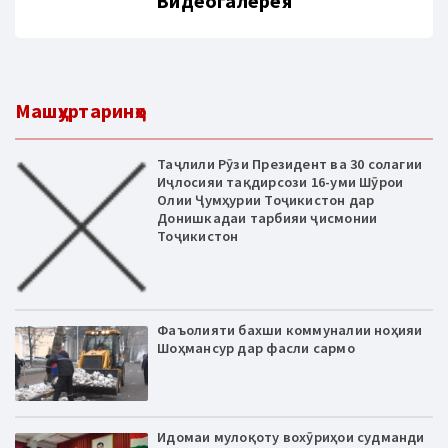
Видеогалерея
Машҳуртаринҳо
Таҷлили Рӯзи Президент ва 30 солагии
Иҷлосияи тақдирсози 16-уми Шӯрои
Олии Ҷумҳурии Тоҷикистон дар
Донишкадаи тарбияи ҷисмонии
Тоҷикистон
Фаъолияти бахши коммуналии ноҳияи
Шоҳмансур дар фасли сармо
Идомаи мулоқоту вохӯриҳои судманди