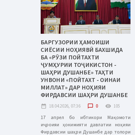
БАРГУЗОРИИ ҲАМОИШИ
СИЁСИИ НОҲИЯВӢ БАХШИДА
БА «РӮЗИ ПОЙТАХТИ
ҶУМҲУРИИ ТОҶИКИСТОН -
ШАҲРИ ДУШАНБЕ» ТАҲТИ
УНВОНИ «ПОЙТАХТ - ОИНАИ
МИЛЛАТ» ДАР НОҲИЯИ
ФИРДАВСИИ ШАҲРИ ДУШАНБЕ
date_range
18.04.2026, 07:36
chat_bubble_outline
0
remove_red_eye
105
17 апрел бо ибтикори Мақомоти
иҷроияи ҳокимияти давлатии ноҳияи
Фирдавсии шаҳри Душанбе дар толори