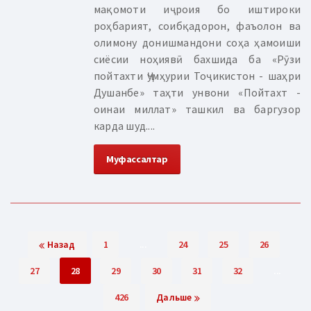
мақомоти иҷроия бо иштироки
роҳбарият, соибқадорон, фаъолон ва
олимону донишмандони соҳа ҳамоиши
сиёсии ноҳиявӣ бахшида ба «Рӯзи
пойтахти Ҷумҳурии Тоҷикистон - шаҳри
Душанбе» таҳти унвони «Пойтахт -
оинаи миллат» ташкил ва баргузор
карда шуд....
Муфассалтар
Назад
1
...
24
25
26
27
28
29
30
31
32
...
426
Дальше