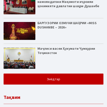
намояндагони Мақомоти иҷроияи
ҳокимияти давлатии шаҳри Душанбе
БАРГУЗОРИИ ОЗМУНИ ШАҲРИИ «MISS
DUSHANBE – 2026»
Маҷлиси васеи Ҳукумати Ҷумҳурии
Тоҷикистон
Зиёдтар
Тақвим