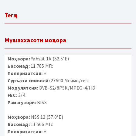
Тегҳо
Мушаххасоти моҳвора
Моҳвора:
Yahsat 1A (52.5°E)
Басомад:
11 785 МГс
Поляризатсия:
H
Суръати символӣ:
27500 Мсимв/сек
Модулятсия:
DVB-S2/8PSK/MPEG-4/HD
FEC:
3/4
Рамзгузорӣ:
BISS
Моҳвора:
NSS 12 (57.0°E)
Басомад:
11 566 МГс
Поляризатсия:
H