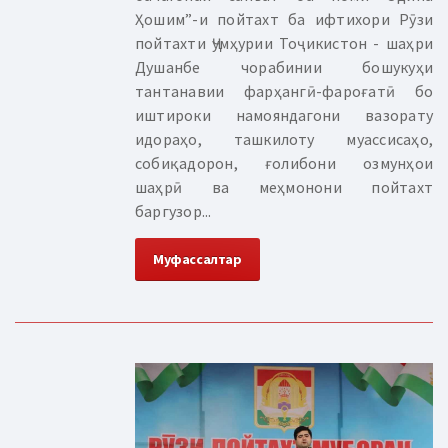
Ҳошим”-и пойтахт ба ифтихори Рӯзи
пойтахти Ҷумҳурии Тоҷикистон - шаҳри
Душанбе чорабинии бошукуҳи
тантанавии фарҳангӣ-фароғатӣ бо
иштироки намояндагони вазорату
идораҳо, ташкилоту муассисаҳо,
собиқадорон, ғолибони озмунҳои
шаҳрӣ ва меҳмонони пойтахт
баргузор...
Муфассалтар