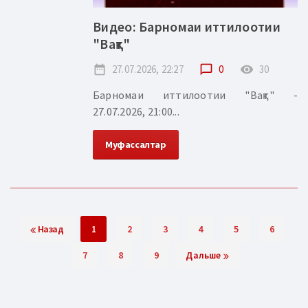
Видео: Барномаи иттилоотии
"Вақт"
date_range
27.07.2026, 22:27
chat_bubble_outline
0
remove_red_eye
30
Барномаи иттилоотии "Вақт" -
27.07.2026, 21:00...
Муфассалтар
Назад
1
2
3
4
5
6
7
8
9
Дальше