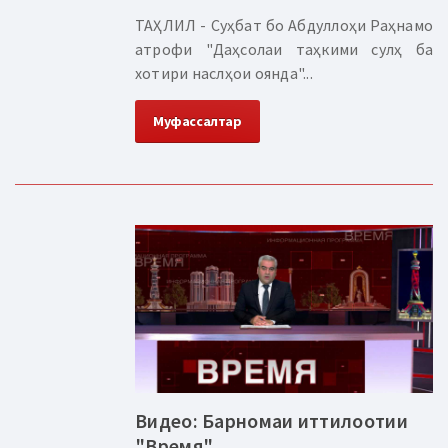
ТАҲЛИЛ - Суҳбат бо Абдуллоҳи Раҳнамо
атрофи "Даҳсолаи таҳкими сулҳ ба
хотири наслҳои оянда"...
Муфассалтар
Видео: Барномаи иттилоотии
"Время"