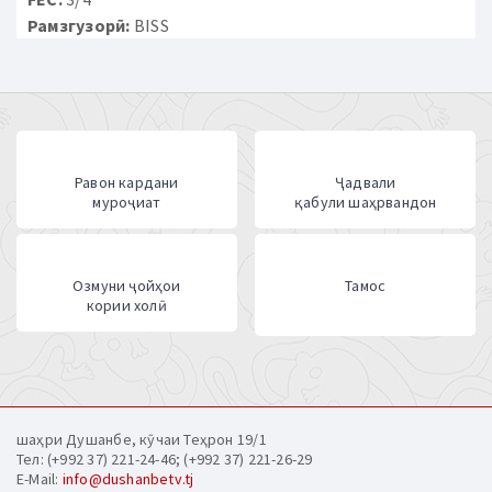
Рамзгузорӣ:
BISS
Равон кардани
Ҷадвали
муроҷиат
қабули шаҳрвандон
Озмуни ҷойҳои
Тамос
кории холӣ
шаҳри Душанбе, кӯчаи Теҳрон 19/1
Тел: (+992 37) 221-24-46; (+992 37) 221-26-29
E-Mail:
info@dushanbetv.tj