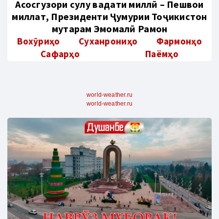
Aсосгузори сулҳу ваҳдати миллӣ – Пешвои
миллат, Президенти Ҷумҳурии Тоҷикистон
муҳтарам Эмомалӣ Раҳмон
Вохӯриҳо
Суханрониҳо
Фармонҳо
Сафарҳо
Паёмҳо
world-weather.ru
world-weather.ru