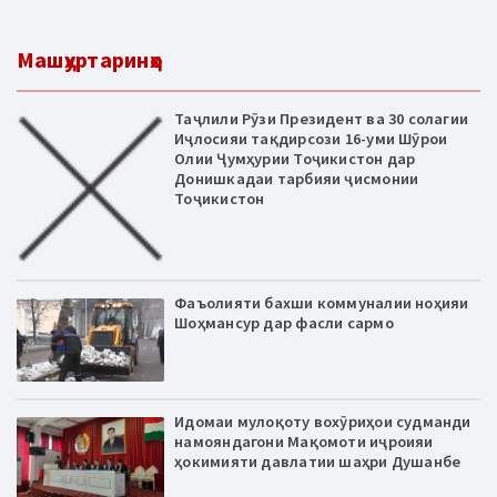
Машҳуртаринҳо
Таҷлили Рӯзи Президент ва 30 солагии
Иҷлосияи тақдирсози 16-уми Шӯрои
Олии Ҷумҳурии Тоҷикистон дар
Донишкадаи тарбияи ҷисмонии
Тоҷикистон
Фаъолияти бахши коммуналии ноҳияи
Шоҳмансур дар фасли сармо
Идомаи мулоқоту вохӯриҳои судманди
намояндагони Мақомоти иҷроияи
ҳокимияти давлатии шаҳри Душанбе