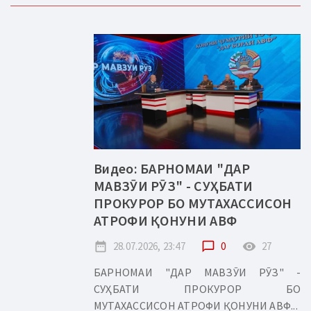
Видео: БАРНОМАИ "ДАР
МАВЗӮИ РӮЗ" - СУҲБАТИ
ПРОКУРОР БО МУТАХАССИСОН
АТРОФИ ҚОНУНИ АВФ
date_range
28.07.2026, 23:47
chat_bubble_outline
0
remove_red_eye
27
БАРНОМАИ "ДАР МАВЗӮИ РӮЗ" -
СУҲБАТИ ПРОКУРОР БО
МУТАХАССИСОН АТРОФИ ҚОНУНИ АВФ...