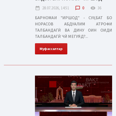
date_range
28.07.2026, 14:51
chat_bubble_outline
0
remove_red_eye
36
БАРНОМАИ "ИРШОД" - СУҲБАТ БО
НОРАСОВ АБДУАЛИМ АТРОФИ
ТАЛБАНДАГӢ ВА ДИНУ ОИН ОИДИ
ТАЛБАНДАГӢ ЧӢ МЕГУЯД?...
Муфассалтар