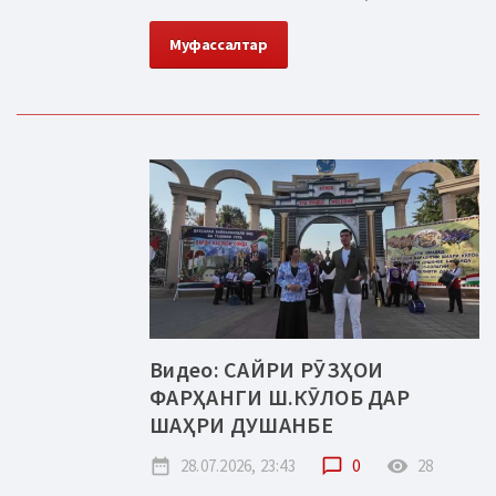
Муфассалтар
Видео: САЙРИ РӮЗҲОИ
ФАРҲАНГИ Ш.КӮЛОБ ДАР
ШАҲРИ ДУШАНБЕ
date_range
28.07.2026, 23:43
chat_bubble_outline
0
remove_red_eye
28