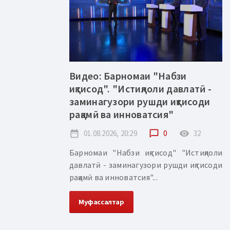
Видео: Барномаи "Набзи
иқтисод". "Истиқлоли давлатӣ -
заминагузори рушди иқтисоди
рақамӣ ва инноватсия"
date_range
01.08.2026, 20:29
chat_bubble_outline
0
remove_red_eye
32
Барномаи "Набзи иқтисод" "Истиқлоли
давлатӣ - заминагузори рушди иқтисоди
рақамӣ ва инноватсия"...
Муфассалтар