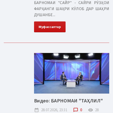
БАРНОМАИ "САЙР" - САЙРИ РӮЗҲОИ
ФАРҲАНГИ ШАҲРИ КӮЛОБ ДАР ШАҲРИ
ДУШАНБЕ...
Муфассалтар
Видео: БАРНОМАИ "ТАҲЛИЛ"
date_range
28.07.2026, 23:31
chat_bubble_outline
0
remove_red_eye
28