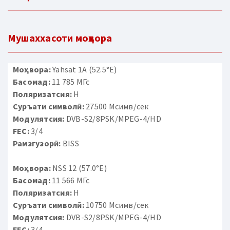
Мушаххасоти моҳвора
Моҳвора:
Yahsat 1A (52.5°E)
Басомад:
11 785 МГс
Поляризатсия:
H
Суръати символӣ:
27500 Мсимв/сек
Модулятсия:
DVB-S2/8PSK/MPEG-4/HD
FEC:
3/4
Рамзгузорӣ:
BISS
Моҳвора:
NSS 12 (57.0°E)
Басомад:
11 566 МГс
Поляризатсия:
H
Суръати символӣ:
10750 Мсимв/сек
Модулятсия:
DVB-S2/8PSK/MPEG-4/HD
FEC:
3/4