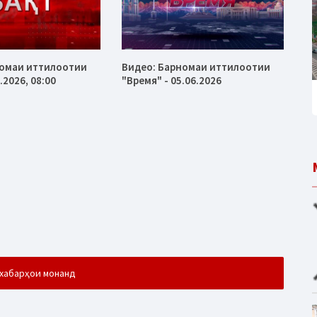
номаи иттилоотии
Видео: Барномаи иттилоотии
6.2026, 08:00
"Время" - 05.06.2026
хабарҳои монанд