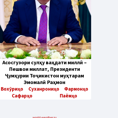
Aсосгузори сулҳу ваҳдати миллӣ –
Пешвои миллат, Президенти
Ҷумҳурии Тоҷикистон муҳтарам
Эмомалӣ Раҳмон
Вохӯриҳо
Суханрониҳо
Фармонҳо
Сафарҳо
Паёмҳо
world-weather.ru