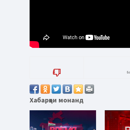
Б
Хабарҳои монанд