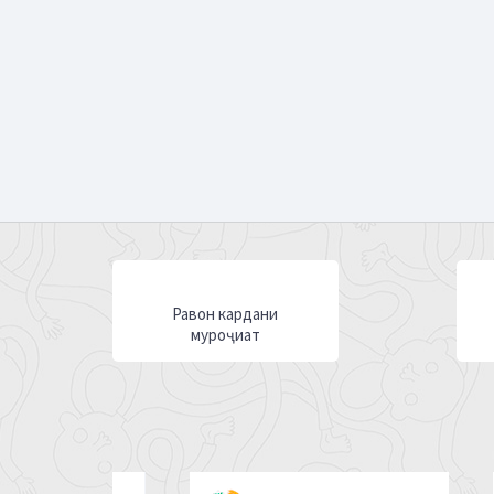
Равон кардани
муроҷиат