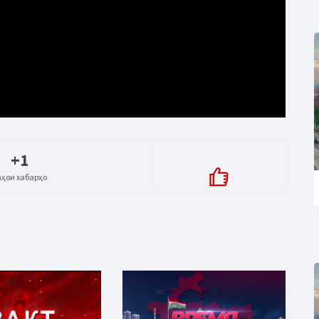
+1
аҳои хабарҳо