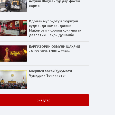
ноҳияи Шоҳмансур дар фасли
сармо
Идомаи мулоқоту вохӯриҳои
судманди намояндагони
Мақомоти иҷроияи ҳокимияти
давлатии шаҳри Душанбе
БАРГУЗОРИИ ОЗМУНИ ШАҲРИИ
«MISS DUSHANBE – 2026»
Маҷлиси васеи Ҳукумати
Ҷумҳурии Тоҷикистон
Зиёдтар