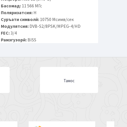
Басомад:
11 566 МГс
Поляризатсия:
H
Суръати символӣ:
10750 Мсимв/сек
Модулятсия:
DVB-S2/8PSK/MPEG-4/HD
FEC:
3/4
Рамзгузорӣ:
BISS
Тамос