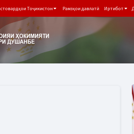
стовардҳои Тоҷикистон
Рамзҳои давлатӣ
Иртибот
Д