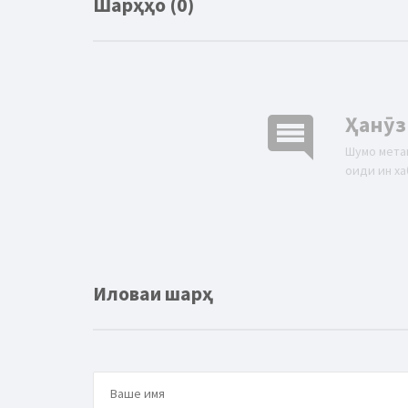
Шарҳҳо (0)
comment
Ҳанӯз
Шумо мета
оиди ин ха
Иловаи шарҳ