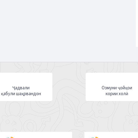
Ҷадвали
Озмуни ҷойҳои
қабули шаҳрвандон
кории холӣ