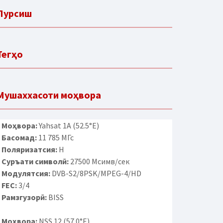
Пурсиш
Тегҳо
Мушаххасоти моҳвора
Моҳвора:
Yahsat 1A (52.5°E)
Басомад:
11 785 МГс
Поляризатсия:
H
Суръати символӣ:
27500 Мсимв/сек
Модулятсия:
DVB-S2/8PSK/MPEG-4/HD
FEC:
3/4
Рамзгузорӣ:
BISS
Моҳвора:
NSS 12 (57.0°E)