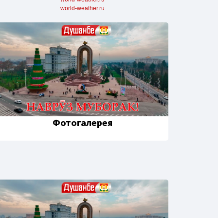
world-weather.ru
Фотогалерея