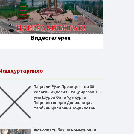
Видеогалерея
Машҳуртаринҳо
Таҷлили Рӯзи Президент ва 30
солагии Иҷлосияи тақдирсози 16-
уми Шӯрои Олии Ҷумҳурии
Тоҷикистон дар Донишкадаи
тарбияи ҷисмонии Тоҷикистон
Фаъолияти бахши коммуналии