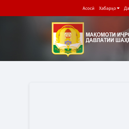
Асосӣ
Хабарҳо
Да