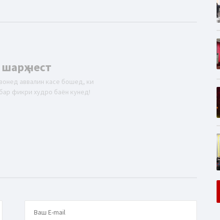
 шарҳ нест
вонед аввалин касе бошед, ки
бар фикри худро баён кунед!