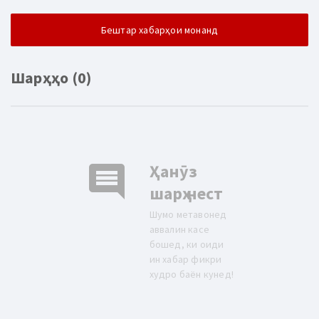
Бештар хабарҳои монанд
Шарҳҳо (0)
comment
Ҳанӯз
шарҳ нест
Шумо метавонед
аввалин касе
бошед, ки оиди
ин хабар фикри
худро баён кунед!