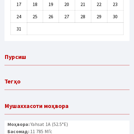
17
18
19
20
21
22
23
24
25
26
27
28
29
30
31
Пурсиш
Тегҳо
Мушаххасоти моҳвора
Моҳвора:
Yahsat 1A (52.5°E)
Басомад:
11 785 МГс