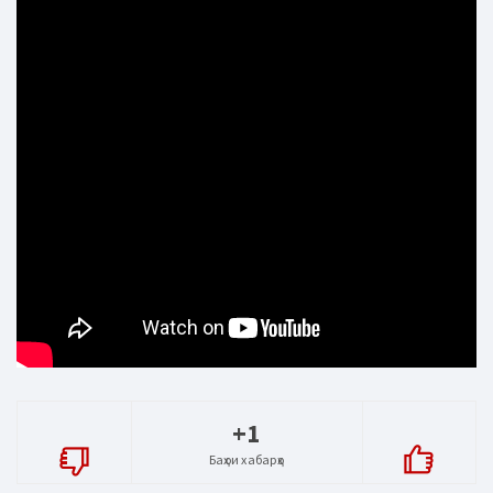
+1
Баҳои хабарҳо