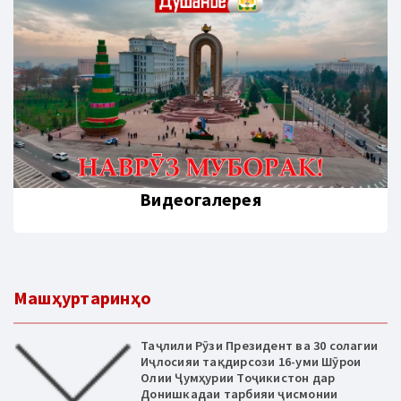
Видеогалерея
Машҳуртаринҳо
Таҷлили Рӯзи Президент ва 30 солагии
Иҷлосияи тақдирсози 16-уми Шӯрои
Олии Ҷумҳурии Тоҷикистон дар
Донишкадаи тарбияи ҷисмонии