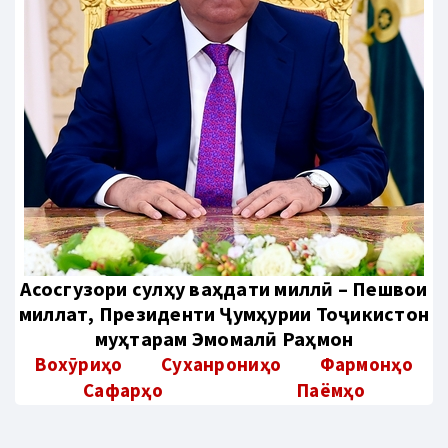
Aсосгузори сулҳу ваҳдати миллӣ – Пешвои
миллат, Президенти Ҷумҳурии Тоҷикистон
муҳтарам Эмомалӣ Раҳмон
Вохӯриҳо
Суханрониҳо
Фармонҳо
Сафарҳо
Паёмҳо