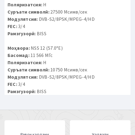
Поляризатсия:
H
Суръати символӣ:
27500 Мсимв/сек
Модулятсия:
DVB-S2/8PSK/MPEG-4/HD
FEC:
3/4
Рамзгузорӣ:
BISS
Моҳвора:
NSS 12 (57.0°E)
Басомад:
11 566 МГс
Поляризатсия:
H
Суръати символӣ:
10750 Мсимв/сек
Модулятсия:
DVB-S2/8PSK/MPEG-4/HD
FEC:
3/4
Рамзгузорӣ:
BISS
Равон кардани
Ҷадвали