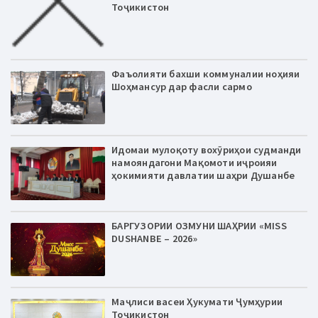
Тоҷикистон
Фаъолияти бахши коммуналии ноҳияи
Шоҳмансур дар фасли сармо
Идомаи мулоқоту вохӯриҳои судманди
намояндагони Мақомоти иҷроияи
ҳокимияти давлатии шаҳри Душанбе
БАРГУЗОРИИ ОЗМУНИ ШАҲРИИ «MISS
DUSHANBE – 2026»
Маҷлиси васеи Ҳукумати Ҷумҳурии
Тоҷикистон