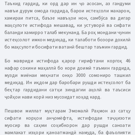
Таъкид гардид, ки орд дар ин ҷо асосан, аз гандуми
навъи дурум омода гардида, барои истеҳсоли макарон,
хамираи питса, баъзе навъҳои нон, самбӯса ва дигар
маҳсулоте истифода мешавад, ки устуворӣ ва сифати
баланди хамирро талаб мекунанд. Ба роҳ мондани чунин
истеҳсолот имкон медиҳад, ки талаботи бозори дохилӣ
бо маҳсулоти босифати ватанӣ бештар таъмин гардид.
Бо мавриди истифода қарор гирифтани коргоҳ 46
нафар сокини маҳаллӣ бо кори доимӣ таъмин гардида,
музди миёнаи меҳнати онҳо 3000 сомониро ташкил
медиҳад. Ин иқдом дар баробари рушди истеҳсолот ба
беҳтар гардидани сатҳи зиндагии аҳолӣ ва таъсиси
ҷойҳои нави корӣ низ мусоидат хоҳад кард.
Пешвои миллат муҳтарам Эмомалӣ Раҳмон аз сатҳу
сифати корҳои анҷомёфта, истифодаи таҷҳизоти
муосир ва саҳми соҳибкорон дар рушди саноати
мамлакат изҳори қаноатмандӣ намуда, ба фаъолияти