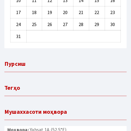
10
11
12
13
14
15
16
17
18
19
20
21
22
23
24
25
26
27
28
29
30
31
Пурсиш
Тегҳо
Мушаххасоти моҳвора
Моҳвора:
Yahsat 1A (52.5°E)