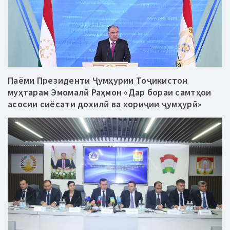
Паёми Президенти Ҷумҳурии Тоҷикистон
муҳтарам Эмомалӣ Раҳмон «Дар бораи самтҳои
асосии сиёсати дохилӣ ва хориҷии ҷумҳурӣ»