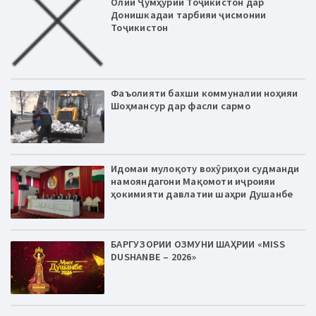
Олии Ҷумҳурии Тоҷикистон дар
Донишкадаи тарбияи ҷисмонии
Тоҷикистон
Фаъолияти бахши коммуналии ноҳияи
Шоҳмансур дар фасли сармо
Идомаи мулоқоту вохӯриҳои судманди
намояндагони Мақомоти иҷроияи
ҳокимияти давлатии шаҳри Душанбе
БАРГУЗОРИИ ОЗМУНИ ШАҲРИИ «MISS
DUSHANBE – 2026»