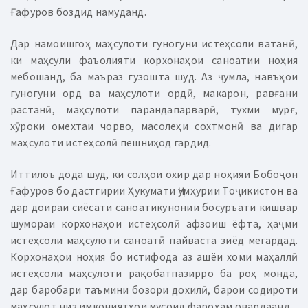
Ғафуров боздид намуданд.
Дар намоишгоҳ маҳсулоти гуногуни истеҳсоли ватанӣ,
ки маҳсули фаъолияти корхонаҳои саноатии ноҳия
мебошанд, ба маъраз гузошта шуд. Аз ҷумла, навъҳои
гуногуни орд ва маҳсулоти ордӣ, макарон, равғани
растанӣ, маҳсулоти парандапарварӣ, тухми мурғ,
хӯроки омехтаи чорво, масолеҳи сохтмонӣ ва дигар
маҳсулоти истеҳсолӣ пешниҳод гардид.
Иттилоъ дода шуд, ки солҳои охир дар ноҳияи Бобоҷон
Ғафуров бо дастгирии Ҳукумати Ҷумҳурии Тоҷикистон ва
дар доираи сиёсати саноатикунонии босуръати кишвар
шумораи корхонаҳои истеҳсолӣ афзоиш ёфта, ҳаҷми
истеҳсоли маҳсулоти саноатӣ пайваста зиёд мегардад.
Корхонаҳои ноҳия бо истифода аз ашёи хоми маҳаллӣ
истеҳсоли маҳсулоти рақобатпазирро ба роҳ монда,
дар баробари таъмини бозори дохилӣ, барои содироти
маҳсулот низ имкониятҳои мусоид фароҳам овардаанд.