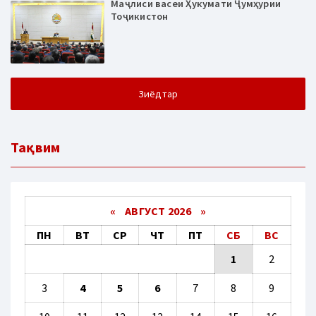
Маҷлиси васеи Ҳукумати Ҷумҳурии
Тоҷикистон
Зиёдтар
Тақвим
«
АВГУСТ 2026 »
ПН
ВТ
СР
ЧТ
ПТ
СБ
ВС
1
2
3
4
5
6
7
8
9