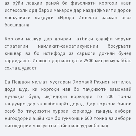
аз рӯйи лавҳаи рамзӣ ба фаъолияти коргоҳи нави
истеҳсоли орд барои макарон дар назди Ҷамъияти дорои
масъулияти маҳдуди «Ирода Инвест» расман оғоз
бахшиданд.
Коргоҳи мазкур дар доираи татбиқи ҳадафи чоруми
стратегии мамлакат-саноатикунонии босуръати
кишвар ва бо истифода аз сармояи дохилӣ бунёд
гардидааст. Иншоот дар масоҳати 2500 метри мураббаъ
сохта шудааст.
Ба Пешвои миллат муҳтарам Эмомалӣ Раҳмон иттилоъ
дода шуд, ки коргоҳи нав бо таҷҳизоти замонавӣ
муҷаҳҳаз буда, иқтидори коркарди то 200 тонна
гандумро дар як шабонарӯз дорад. Дар корхона бинои
осёб бо таҷҳизоти пурраи коркарди гандум, анбори
нигоҳдории ашёи хом бо ғунҷоиши 600 тонна ва анбори
нигоҳдории маҳсулоти тайёр мавҷуд мебошад.