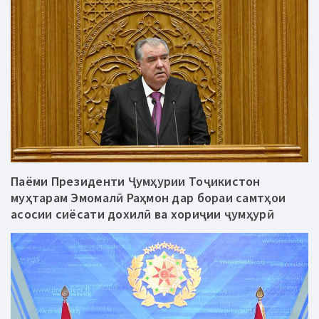
Паёми Президенти Ҷумҳурии Тоҷикистон
муҳтарам Эмомалӣ Раҳмон дар бораи самтҳои
асосии сиёсати дохилӣ ва хориҷии ҷумҳурӣ