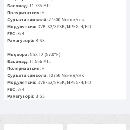
Басомад:
11 785 МГс
Поляризатсия:
H
Суръати символӣ:
27500 Мсимв/сек
Модулятсия:
DVB-S2/8PSK/MPEG-4/HD
FEC:
3/4
Рамзгузорӣ:
BISS
Моҳвора:
NSS 12 (57.0°E)
Басомад:
11 566 МГс
Поляризатсия:
H
Суръати символӣ:
10750 Мсимв/сек
Модулятсия:
DVB-S2/8PSK/MPEG-4/HD
FEC:
3/4
Рамзгузорӣ:
BISS