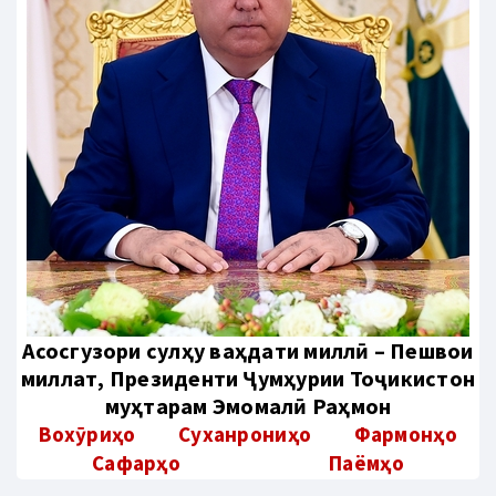
Aсосгузори сулҳу ваҳдати миллӣ – Пешвои
миллат, Президенти Ҷумҳурии Тоҷикистон
муҳтарам Эмомалӣ Раҳмон
Вохӯриҳо
Суханрониҳо
Фармонҳо
Сафарҳо
Паёмҳо