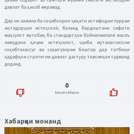
давлат ба ҳисоб меравад.
Дар ин замина ба соҳибкорон ҷиҳати истифодаи пурраи
иқтидорҳои истеҳсолӣ, баланд бардоштани сифати
маҳсулот мутобиқ ба стандартҳои байналмилалӣ васеъ
намудани ҳаҷми истеҳсолот, ҷалби мутахассисони
соҳибтахассус ва саҳмгузории бештар дар татбиқи
ҳадафҳои стратегии давлат дастуру тавсияҳои судманд
доданд.
0
Баҳои хабарҳо
Хабарҳои монанд