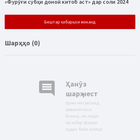
«Фурӯғи субҳи доноӣ китоб аст» дар соли 2024
Бештар хабарҳои монанд
Шарҳҳо (0)
comment
Ҳанӯз
шарҳ нест
Шумо метавонед
аввалин касе
бошед, ки оиди
ин хабар фикри
худро баён кунед!