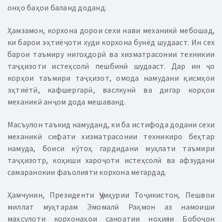
онҳо баҳои баланд доданд.
Ҳамзамон, корхона дорои сехи нави механикӣ мебошад,
ки барои эҳтиёҷоти худи корхона бунёд шудааст. Ин сех
барои таъмиру нигоҳдорӣ ва хизматрасонии техникии
таҷҳизоти истеҳсолӣ пешбинӣ шудааст. Дар ин ҷо
корҳои таъмири таҷҳизот, омода намудани қисмҳои
эҳтиётӣ, кафшергарӣ, васлкунӣ ва дигар корҳои
механикӣ анҷом дода мешаванд.
Масъулон таъкид намуданд, ки ба истифода додани сехи
механикӣ сифати хизматрасонии техникиро беҳтар
намуда, боиси кӯтоҳ гардидани муҳлати таъмири
таҷҳизотр, коҳиши хароҷоти истеҳсолӣ ва афзудани
самаранокии фаъолияти корхона мегардад.
Ҳамчунин, Президенти Ҷумҳурии Тоҷикистон, Пешвои
миллат муҳтарам Эмомалӣ Раҳмон аз намоиши
маҳсулоти корхонаҳои саноатии ноҳияи Бобоҷон