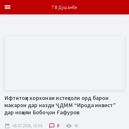
ТВ Душанбе
Ифтитоҳи корхонаи истеҳсоли орд барои
макарон дар назди ҶДММ “Ирода инвест”
дар ноҳияи Бобоҷон Ғафуров
date_range
08.07.2026, 15:56
chat_bubble_outline
0
remove_red_eye
40