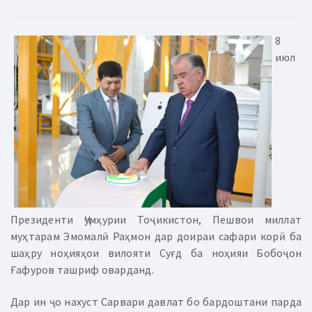
8
июл
Президенти Ҷумҳурии Тоҷикистон, Пешвои миллат
муҳтарам Эмомалӣ Раҳмон дар доираи сафари корӣ ба
шаҳру ноҳияҳои вилояти Суғд ба ноҳияи Бобоҷон
Ғафуров ташриф оварданд.
Дар ин ҷо нахуст Сарвари давлат бо бардоштани парда