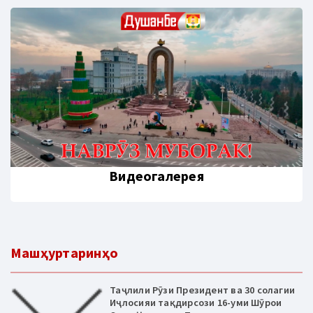
Видеогалерея
Машҳуртаринҳо
Таҷлили Рӯзи Президент ва 30 солагии
Иҷлосияи тақдирсози 16-уми Шӯрои