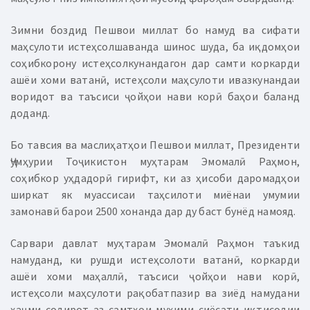
Зимни боздид Пешвои миллат бо намуд ва сифати
маҳсулоти истеҳсолшаванда шинос шуда, ба иқдомҳои
соҳибкорону истеҳсолкунандагон дар самти коркарди
ашёи хоми ватанӣ, истеҳсоли маҳсулоти ивазкунандаи
воридот ва таъсиси ҷойҳои нави корӣ баҳои баланд
доданд.
Бо тавсия ва маслиҳатҳои Пешвои миллат, Президенти
Ҷумҳурии Тоҷикистон муҳтарам Эмомалӣ Раҳмон,
соҳибкор уҳдадорӣ гирифт, ки аз ҳисоби даромадҳои
ширкат як муассисаи таҳсилоти миёнаи умумии
замонавӣ барои 2500 хонанда дар ду баст бунёд намояд.
Сарвари давлат муҳтарам Эмомалӣ Раҳмон таъкид
намуданд, ки рушди истеҳсолоти ватанӣ, коркарди
ашёи хоми маҳаллӣ, таъсиси ҷойҳои нави корӣ,
истеҳсоли маҳсулоти рақобатпазир ва зиёд намудани
ҳаҷми содирот аз самтҳои муҳими сиёсати иқтисодии