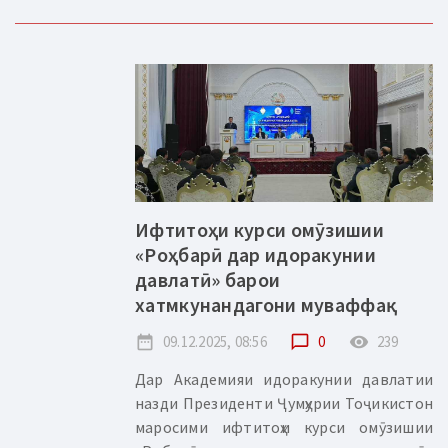
Ифтитоҳи курси омӯзишии
«Роҳбарӣ дар идоракунии
давлатӣ» барои
хатмкунандагони муваффақ
date_range
09.12.2025, 08:56
chat_bubble_outline
0
remove_red_eye
239
Дар Академияи идоракунии давлатии
назди Президенти Ҷумҳурии Тоҷикистон
маросими ифтитоҳи курси омӯзишии