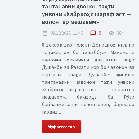
тантанавии ҷавонон таҳти
унвони «Хайрхоҳӣ шараф аст —
волонтёр мешавем»
date_range
09.12.2025, 11:46
chat_bubble_outline
0
remove_red_eye
384
8 декабр дар толори Донишгоҳи миллии
Тоҷикистон бо ташаббуси Мақомоти
иҷроияи ҳокимияти давлатии шаҳри
Душанбе ва Раёсати кор бо ҷавонон ва
варзиши шаҳри Душанбе ҳамоиши
тантанавии ҷавонон таҳти унвони
«Хайрхоҳӣ шараф аст — волонтёр
мешавем», бахшида ба Рӯзи
байналмилалии волонтёрон, баргузор
гардид....
Муфассалтар