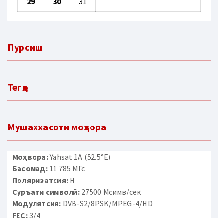
29
30
31
Пурсиш
Тегҳо
Мушаххасоти моҳвора
Моҳвора:
Yahsat 1A (52.5°E)
Басомад:
11 785 МГс
Поляризатсия:
H
Суръати символӣ:
27500 Мсимв/сек
Модулятсия:
DVB-S2/8PSK/MPEG-4/HD
FEC:
3/4