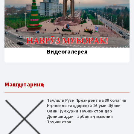
Видеогалерея
Машҳуртаринҳо
Таҷлили Рӯзи Президент ва 30 солагии
Иҷлосияи тақдирсози 16-уми Шӯрои
Олии Ҷумҳурии Тоҷикистон дар
Донишкадаи тарбияи ҷисмонии
Тоҷикистон