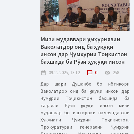
Мизи мудаввари ҷумҳуриявии
Ваколатдор оид ба ҳуқуқи
инсон дар Ҷумҳурии Тоҷикистон
бахшида ба Рӯзи ҳуқуқи инсон
date_range
09.12.2025, 13:12
chat_bubble_outline
0
remove_red_eye
258
Дар шаҳри Душанбе бо ибтикори
Ваколатдор оид ба ҳуқуқи инсон дар
Ҷумҳурии Тоҷикистон бахшида ба
таҷлили Рӯзи ҳуқуқи инсон мизи
мудаввар бо иштироки намояндагони
Ҳукумати Ҷумҳурии Тоҷикистон,
Прокуратураи генералии Ҷумҳурии
Тоҷикистон, Мақомоти иҷроияи