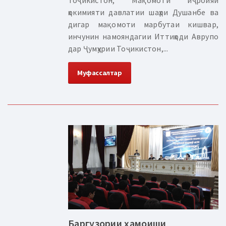
ҳокимияти давлатии шаҳри Душанбе ва
дигар мақомоти марбутаи кишвар,
инчунин намояндагии Иттиҳоди Аврупо
дар Ҷумҳурии Тоҷикистон,...
Муфассалтар
Баргузории ҳамоиши