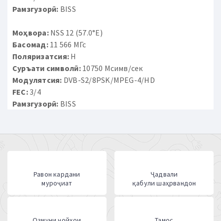
Рамзгузорӣ:
BISS
Моҳвора:
NSS 12 (57.0°E)
Басомад:
11 566 МГс
Поляризатсия:
H
Суръати символӣ:
10750 Мсимв/сек
Модулятсия:
DVB-S2/8PSK/MPEG-4/HD
FEC:
3/4
Рамзгузорӣ:
BISS
Равон кардани
Ҷадвали
муроҷиат
қабули шаҳрвандон
Озмуни ҷойҳои
Тамос