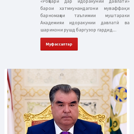
«Роҳбарӣ дар идоракунии давлатӣ»
барои хатмкунандагони муваффақи
барномаҳои таълимии муштараки
Академияи идоракунии давлатӣ ва
шарикони рушд баргузор гардид....
Муфассалтар