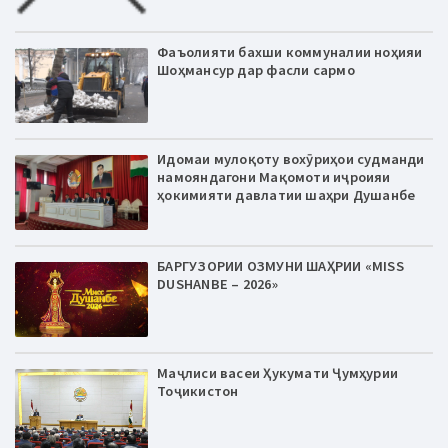
Фаъолияти бахши коммуналии ноҳияи
Шоҳмансур дар фасли сармо
Идомаи мулоқоту вохӯриҳои судманди
намояндагони Мақомоти иҷроияи
ҳокимияти давлатии шаҳри Душанбе
БАРГУЗОРИИ ОЗМУНИ ШАҲРИИ «MISS
DUSHANBE – 2026»
Маҷлиси васеи Ҳукумати Ҷумҳурии
Тоҷикистон