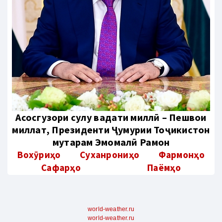
Aсосгузори сулҳу ваҳдати миллӣ – Пешвои
миллат, Президенти Ҷумҳурии Тоҷикистон
муҳтарам Эмомалӣ Раҳмон
Вохӯриҳо
Суханрониҳо
Фармонҳо
Сафарҳо
Паёмҳо
world-weather.ru
world-weather.ru