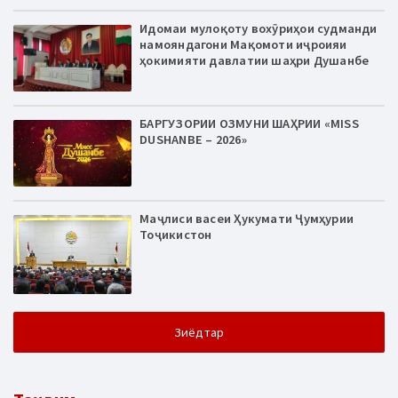
Идомаи мулоқоту вохӯриҳои судманди
намояндагони Мақомоти иҷроияи
ҳокимияти давлатии шаҳри Душанбе
БАРГУЗОРИИ ОЗМУНИ ШАҲРИИ «MISS
DUSHANBE – 2026»
Маҷлиси васеи Ҳукумати Ҷумҳурии
Тоҷикистон
Зиёдтар