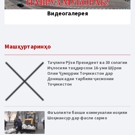
Видеогалерея
Машҳуртаринҳо
Таҷлили Рӯзи Президент ва 30 солагии
Иҷлосияи тақдирсози 16-уми Шӯрои
Олии Ҷумҳурии Тоҷикистон дар
Донишкадаи тарбияи ҷисмонии
Тоҷикистон
Фаъолияти бахши коммуналии ноҳияи
Шоҳмансур дар фасли сармо