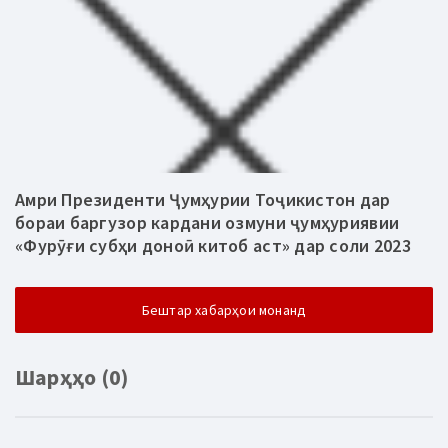
Амри Президенти Ҷумҳурии Тоҷикистон дар
бораи баргузор кардани озмуни ҷумҳуриявии
«Фурӯғи субҳи доноӣ китоб аст» дар соли 2023
Бештар хабарҳои монанд
Шарҳҳо (0)