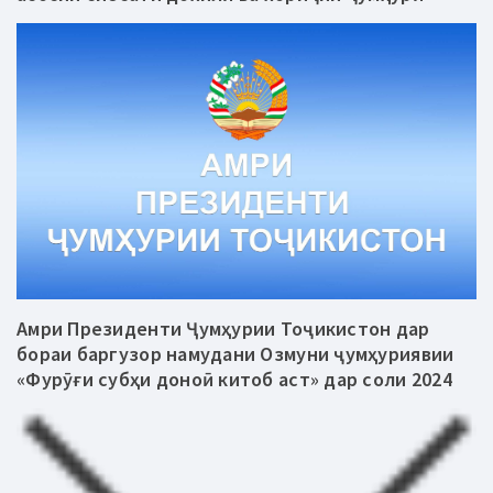
Амри Президенти Ҷумҳурии Тоҷикистон дар
бораи баргузор намудани Озмуни ҷумҳуриявии
«Фурӯғи субҳи доноӣ китоб аст» дар соли 2024