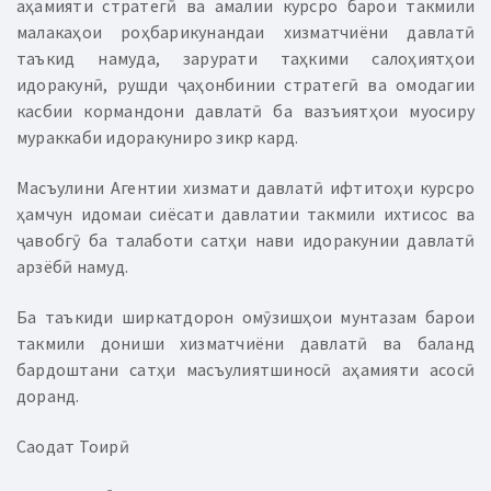
аҳамияти стратегӣ ва амалии курсро барои такмили
малакаҳои роҳбарикунандаи хизматчиёни давлатӣ
таъкид намуда, зарурати таҳкими салоҳиятҳои
идоракунӣ, рушди ҷаҳонбинии стратегӣ ва омодагии
касбии кормандони давлатӣ ба вазъиятҳои муосиру
мураккаби идоракуниро зикр кард.
Масъулини Агентии хизмати давлатӣ ифтитоҳи курсро
ҳамчун идомаи сиёсати давлатии такмили ихтисос ва
ҷавобгӯ ба талаботи сатҳи нави идоракунии давлатӣ
арзёбӣ намуд.
Ба таъкиди ширкатдорон омӯзишҳои мунтазам барои
такмили дониши хизматчиёни давлатӣ ва баланд
бардоштани сатҳи масъулиятшиносӣ аҳамияти асосӣ
доранд.
Саодат Тоирӣ