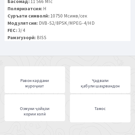
Басомад:
11 566 МГс
Поляризатсия:
H
Суръати символӣ:
10750 Мсимв/сек
Модулятсия:
DVB-S2/8PSK/MPEG-4/HD
FEC:
3/4
Рамзгузорӣ:
BISS
Равон кардани
Ҷадвали
муроҷиат
қабули шаҳрвандон
Озмуни ҷойҳои
Тамос
кории холӣ