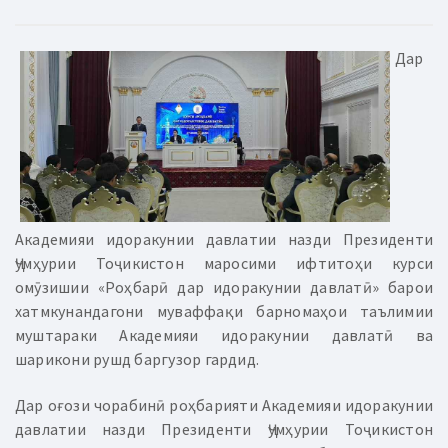
Дар
Академияи идоракунии давлатии назди Президенти
Ҷумҳурии Тоҷикистон маросими ифтитоҳи курси
омӯзишии «Роҳбарӣ дар идоракунии давлатӣ» барои
хатмкунандагони муваффақи барномаҳои таълимии
муштараки Академияи идоракунии давлатӣ ва
шарикони рушд баргузор гардид.
Дар оғози чорабинӣ роҳбарияти Академияи идоракунии
давлатии назди Президенти Ҷумҳурии Тоҷикистон