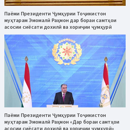
Паёми Президенти Ҷумҳурии Тоҷикистон
муҳтарам Эмомалӣ Раҳмон дар бораи самтҳои
асосии сиёсати дохилӣ ва хориҷии ҷумҳурӣ
Паёми Президенти Ҷумҳурии Тоҷикистон
муҳтарам Эмомалӣ Раҳмон «Дар бораи самтҳои
асосии сиёсати дохилӣ ва хориҷии ҷумҳурӣ»