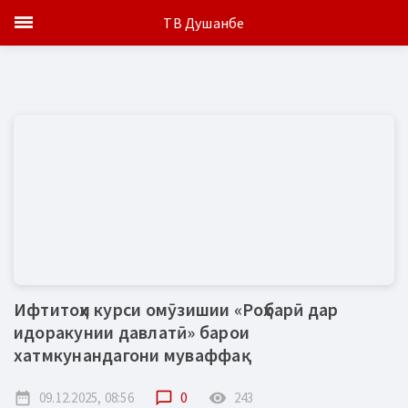
ТВ Душанбе
Ифтитоҳи курси омӯзишии «Роҳбарӣ дар
идоракунии давлатӣ» барои
хатмкунандагони муваффақ
date_range
09.12.2025, 08:56
chat_bubble_outline
0
remove_red_eye
243