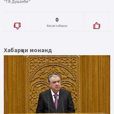
"ТВ Душанбе"
0
Баҳои хабарҳо
Хабарҳои монанд