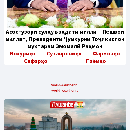
Aсосгузори сулҳу ваҳдати миллӣ – Пешвои
миллат, Президенти Ҷумҳурии Тоҷикистон
муҳтарам Эмомалӣ Раҳмон
Вохӯриҳо
Суханрониҳо
Фармонҳо
Сафарҳо
Паёмҳо
world-weather.ru
world-weather.ru